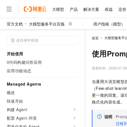
大模型
产品
解决方案
权益
定价
官方文档
大模型服务平台百炼
用户指南（模型）
大模型
产品
解决方案
权益
定价
云市场
伙伴
服务
了解阿里云
精选产品
精选解决方案
普惠上云
产品定价
精选商城
成为销售伙伴
售前咨询
为什么选择阿里云
千问AI平台
大模型服务平
首页
了解云产品的定价详情
大模型服务平台百炼
千问办公，解锁你的工作
普惠上云 官方力荐
分销伙伴
在线服务
网站建设
什么是云计算
大
大模型服务与应用平台
企业级Agent产品，直接
云服务器38元/年起，超
使用Pro
开始使用
咨询伙伴
多端小程序
技术领先
云上成本管理
售后服务
千问大模型
Agency Agents：拥
官方推荐返现计划
大模型
0代码构建问答应用
大模型
精选产品
精选解决方案
Salesforce 国际版订阅
稳定可靠
管理和优化成本
多元化、高性能、安全可靠
推荐新用户得奖励，单订单
更新时间：
2026-07-06
销售伙伴合作计划
应用功能动态
自助服务
友盟天域
安全合规
人工智能与机器学习
AI
文本生成
无影云电脑
HappyHorse 打造一
云工开物
当通用大语言模型
无影生态合作计划
在线服务
Managed Agents
观测云
分析师报告
随时随地安全接入的云上超
高校专属算力普惠，学生认
计算
互联网应用开发
Qwen3.8-Max
（Few-shot 
HOT
Salesforce On Alibaba C
工单服务
概述
智能体时代全能旗舰模型
Tuya 物联网平台阿里云
研究报告与白皮书
更一致的回复。该
云解析DNS
快速拥有专属 OpenClaw
Consulting Partner 合
大数据
容器
快速开始
免费试用
格式化内容生成。
短信专区
蓝凌 OA
Qwen3.7-Plus
AI 大模型销售与服务生
构建 Agent
现代化应用
存储
天池大赛
能看、能想、能动手的多模
云原生大数据计算服务 Max
解决方案免费试用 新老
电子合同
说明
Prom
配置 Agent 环境
面向分析的企业级SaaS模
最高领取价值200元试用
安全
网络与CDN
AI 算法大赛
Qwen3-VL-Plus
迁移到
畅捷通
委派任务给 Agent