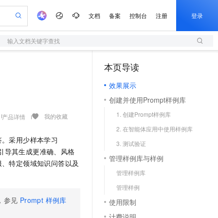
文档
备案
控制台
注册
登录
输入文档关键字查找
验
作计划
器
AI 活动
专业服务
服务伙伴合作计划
开发者社区
加入我们
服务平台百炼
阿里云 OPC 创新助力计划
本页导读
（1）
一站式生成采购清单，支持单品或批量购买
S
io：打造专属 AI 语音助手
S产品伙伴计划（繁花）
峰会
造的大模型服务与应用开发平台
轻量应用服务器
一句话生成原生可编辑精美 PPT 文稿
AI 生产力先锋
Al MaaS 服务伙伴赋能合作
域名
博文
Careers
至高可申请百万元
效果展示
性可伸缩的云计算服务
开启高性价比 AI 编程新体验
Qwen-Audio-3.0-Realtime 端到端实时语音角色扮演
输入一句话想法, 轻松生成专业的 PPT
先锋实践拓展 AI 生产力的边界
快速构建应用程序和网站，即刻迈出上云第一步
Token 补贴，五大权
计划
海大会
伙伴信用分合作计划
商标
问答
社会招聘
创建并使用Prompt样例库
益加速 OPC 成功
S
eek-V4-Pro
数字证书管理服务（原SSL证书）
一键部署幻兽帕鲁游戏服务器
飞天发布时刻
HOT
划
备案
电子书
校园招聘
1. 创建Prompt样例库
pSeek-V4-Pro
视频创作，一键激活电商全链路生产力
全托管，含MySQL、PostgreSQL、SQL Server、MariaDB多引擎
实现全站HTTPS，呈现可信的WEB访问
一键购买专属联机服务器，轻松开启游戏
所见，即是所愿
我的收藏
产品详情
更多支持
划
公司注册
镜像站
2. 在智能体应用中使用样例库
视频生成
语音识别与合成
专属 QwenPaw
短信服务
漫剧工坊：一站式动画创作平台
AI 实训营
HOT
答。采用少样本学习
合作伙伴培训与认证
3. 测试验证
划
上云迁移
的智能体编程平台
站生成，高效打造优质广告素材
从聊天伙伴进化为能主动干活的本地数字员工
快速生产连贯的高质量长漫剧
从基础到进阶，Agent 创客手把手教你
国内短信简单易用，安全可靠，秒级触达，全球覆盖200+国家和地区。
e-1.1-T2V
Qwen3-TTS-Flash
考，引导其生成更准确、风格
lScope
我要反馈
查询合作伙伴
管理样例库与样例
畅细腻的高质量视频
离线语音合成大模型，多语言方言自适应，低延迟高稳定
n Alibaba Cloud ISV 合作
服、特定领域知识问答以及
代维服务
olarDB
建企业门户网站
大数据开发治理平台 DataWorks
10 分钟搭建微信、支付宝小程序
管理样例库
创新加速
ope
登录合作伙伴管理后台
我要建议
站，无忧落地极速上线
以可视化方式快速构建移动和 PC 门户网站
100%兼容MySQL、PostgreSQL，兼容Oracle，支持集中和分布式
高效部署网站，快速应用到小程序
Data Agent 驱动的一站式 Data+AI 开发治理平台
e-1.1-I2V
Cosyvoice-V3-Flash
管理样例
安全
畅自然，细节丰富
高表现力语音合成大模型，语音克隆听感自然
我要投诉
上云场景组合购
伴
，参见
Prompt 样例库
使用限制
边界网络安全防护产品
漫剧创作，剧本、分镜、视频高效生成
覆盖90%+业务场景，专享组合折扣价
2V
VPN
Fun-ASR
计费说明