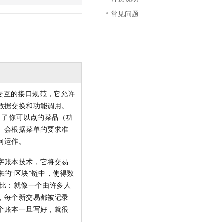
文戏情感细腻自然，动作戏激烈拳拳到肉，实现更强表演能力
支持中英文自由切换，具备更强的噪声鲁棒性
云聚AI 严选权益
SSL 证书
常见问题
，一键激活高效办公新体验
精选AI产品，从模型到应用全链提效
堡垒机
AI 用量加速计划
应用
防火墙
、识别商机，让客服更高效、服务更出色。
新老同享，达量后返
千问办公
主机安全
NEW
的智能体编程平台
一站式AI生产力平台
AI 应用及服务市场
交互的接口规范，它允许
伶鹊
数据交换和功能调用。
企业级人与Agent协作平台，接入和调度多个数字员工
智能客服平台，对话机器人、对话分析、智能外呼
AI 应用
出了你可以点的菜品（功
大模型服务平台百炼 - 全妙
）会根据菜单的要求准
大模型
应用创作平台
多模态内容创作工具，已接入 DeepSeek
何运作。
自然语言处理
字账本技术，它将交易
数据标注
的“区块”链中，使得数
机器学习
类比：就像一个由许多人
息提取
与 AI 智能体进行实时音视频通话
，每个新交易都被记录
从文本、图片、视频中提取结构化的属性信息
构建支持视频理解的 AI 音视频实时通话应用
个账本一旦写好，就很