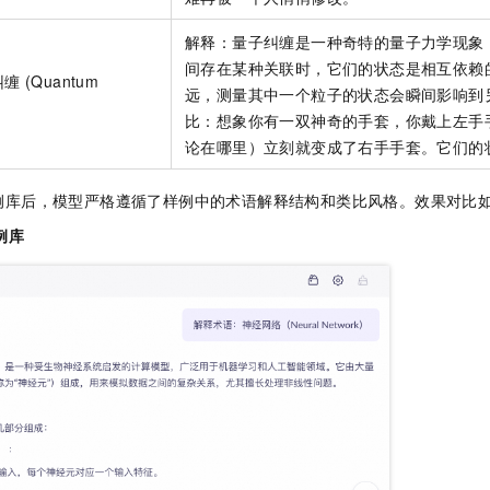
一个 AI 助手
即刻拥有 DeepSeek-R1 满血版
超强辅助，Bol
在企业官网、通讯软件中为客户提供 AI 客服
多种方案随心选，轻松解锁专属 DeepSeek
解释：量子纠缠是一种奇特的量子力学现象
间存在某种关联时，它们的状态是相互依赖
 (Quantum
远，测量其中一个粒子的状态会瞬间影响到
比：想象你有一双神奇的手套，你戴上左手
论在哪里）立刻就变成了右手手套。它们的
例库后，模型严格遵循了样例中的术语解释结构和类比风格。效果对比
例库