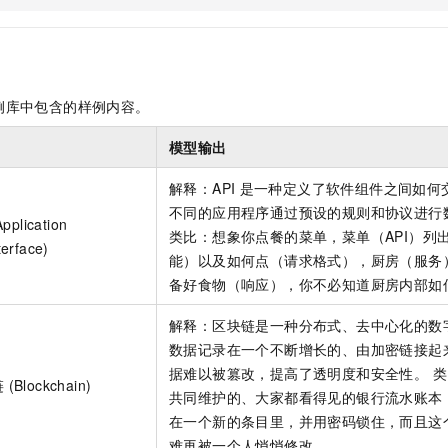
服务生态伙伴
视觉 Coding、空间感知、多模态思考等全面升级
1M上下文，专为长程任务能力而生
云工开物
企业应用
Night Plan 支持 Qwen 3.8-Max
AI 办公
NEW
Red Hat
30+ 款产品免费体验
夜间 5 折，Qwen/Meoo/TokenPlan 客户专享
AI智能应用
科研合作
ERP
堂（旗舰版）
SUSE
智能客服
AI 应用构建
大模型原生
CRM
2个月
自动承接线索
例库中包含的样例内容。
建站小程序
Qoder
大模型服务平台百炼-应用模版
OA 办公系统
HOT
NEW
模型输出
面向真实软件
个人版上线、团队版降价；千问3.8-Max首发发尝鲜
丰富多元化的应用模版和解决方案
力提升
财税管理
模板建站
解释：API
是一种定义了软件组件之间如何
万有无界
大模型服务平台百炼-智能体
400电话
定制建站
不同的应用程序通过预设的规则和协议进行
的模型效果
灵活可视化地构建企业级 Agent
lication
类比：想象你点餐的菜单，菜单（API）列
方案
广告营销
模板小程序
erface)
秒悟
人工智能平台 PAI
能）以及如何点（请求格式），厨房（服务
定制小程序
云端极速 AI 
新一代 AI 视频生成模型，深度适配广告营销等场景
AI Native 的算法工程平台，一站式完成建模、训练、推理服务部署
备好食物（响应），你不必知道厨房内部如
APP 开发
解释：区块链是一种分布式、去中心化的数
建站系统
数据记录在一个不断增长的、由加密链接起来
据难以被篡改，提高了透明度和安全性。 
lockchain)
AI 应用
10分钟微调：让0.6B模型媲美235B模型
多模态数据信
共同维护的、大家都看得见的银行流水账本
依托云原生高可用架构,实现Dify私有化部署
用1%尺寸在特定领域达到大模型90%以上效果
在一个新的条目里，并用密码锁住，而且这
难再被一个人悄悄修改。