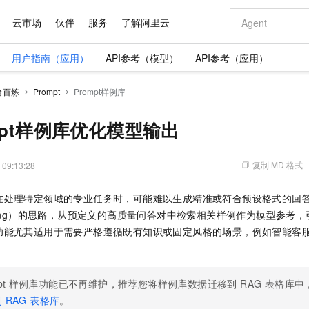
云市场
伙伴
服务
了解阿里云
用户指南（应用）
API参考（模型）
API参考（应用）
AI 特惠
数据与 API
成为产品伙伴
企业增值服务
最佳实践
价格计算器
AI 场景体
基础软件
产品伙伴合
阿里云认证
市场活动
配置报价
大模型
台百炼
Prompt
Prompt样例库
自助选配和估算价格
新方式
域名与网站
睿译宝，AI翻译排版一步到位
智启 AI 普惠权益
产品生态集成认证中心
企业支持计划
云上春晚
千问官方 MaaS 平台，为开发者和 Agent 而生，新用户赠送 1 亿 + tokens 额度
云服务器 EC
Qwen Aud
AI Coding
阿里云Maa
2026 阿里云
为企业打
数据集
Windows
大模型认证
模型
NEW
NEW
交付可用成果
值低价云产品抢先购
提供智能易用的域名与建站服务
上传文档即自动完成翻译和格式还原
至高享 1亿+免费 tokens，加速 Al 应用落地
安全可靠、弹
智能编程，一键
mpt样例库优化模型输出
产品生态伙伴
专家技术服务
云上奥运之旅
弹性计算合作
阿里云中企出
手机三要素
宝塔 Linux
全部认证
价格优势
有专属领域专家
对象存储 OSS
GLM-5.2：长任务时代开源旗舰模型
阿里云 OPC 创新助力计划
云数据库 RD
即刻拥有 DeepS
AI 电商营销
产品生态伙伴工作台
企业增值服务台
云栖战略参考
云存储合作计
云栖大会
身份实名认证
CentOS
训练营
推动算力普惠，释放技术红利
的大模型服务
最高返9万
多领域专家智能体,一键组建 AI 虚拟交付团队
至高百万元 Token 补贴，加速一人公司成长
稳定、安全、高性价比、高性能的云存储服务
真正可用的 1M 上下文,一次完成代码全链路开发
轻松解锁专属 Dee
从图文生成到
复制 MD 格式
 09:13:28
云上的中国
数据库合作计
活动全景
短信
Docker
图片和
站式影视创作平台
人工智能平台 PAI
Hermes Agent，打造自进化智能体
Token Plan 模型订阅计划
Qoder
5 分钟轻松部署
AI 广告创作
企业成长
大模型
NEW
信息公告
在处理特定领域的专业任务时，可能难以生成精准或符合预设格式的回
看见新力量
云网络合作计
OCR 文字识别
JAVA
级电脑
证享300元代金券
可视化编排打通从文字构思到成片全链路闭环
一站式AI开发、训练和推理服务
自主进化，持久记忆，越用越聪明
Qwen3.8-Max 首发尝鲜，限时加量 10 倍，夜间低至2折
面向真实软件
图文、视频一
Kimi-K3
HappyHors
learning）的思路，从预定义的高质量问答对中检索相关样例作为模型参
NEW
魔搭 Mode
loud
服务实践
官网公告
Kimi 最新旗舰模型，长程编程与推理利器
让文字生成流
金融模力时刻
Salesforce O
版
功能尤其适用于需要严格遵循既有知识或固定风格的场景，例如智能客
发票查验
全能环境
Qoder CN
Claude Code + GStack 打造工程团队
千问办公，限时限量积分加倍
云原生数据库 P
低代码高效构
AI 建站
NEW
作计划
计划
创新中心
魔搭 ModelSc
健康状态
让AI从“聊天伙伴”进化为能干活的“数字员工”
覆盖公网/内网、递归/权威、移动APP等全场景解析服务
安装技能 GStack，拥有专属 AI 工程团队
你的AI工作搭子，覆盖日常办公高频场景
基于千问大模型等，支持代码智能生成、研发智能问答
0 代码专业建
客户案例
天气预报查询
操作系统
Deepseek-v4-pro
HappyHors
态合作计划
态智能体模型
旗舰 MoE 大模型，百万上下文与顶尖推理能力
图生视频，流
Compute
同享
容器服务 Kubernetes 版 ACK
万小智 AI 建站低至 15元/月
云防火墙
AI 短剧/漫剧
快递物流查询
WordPress
成为服务伙
pt
样例库功能已不再维护，推荐您将样例库数据迁移到 RAG 表格库中
高校合作
式云数据仓库
点，立即开启云上创新
提供一站式管理容器应用的 K8s 服务
送.CN域名，送备案服务码
云原生的云上
AI助力短剧
GLM-5.2
Wan2.7-T
 RAG 表格库
。
Ubuntu