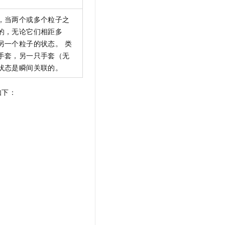
t.diy 一步搞定创意建站
构建大模型应用的安全防护体系
通过自然语言交互简化开发流程,全栈开发支持
通过阿里云安全产品对 AI 应用进行安全防护
，当两个或多个粒子之
的，无论它们相距多
另一个粒子的状态。 类
手套，另一只手套（无
状态是瞬间关联的。
如下：