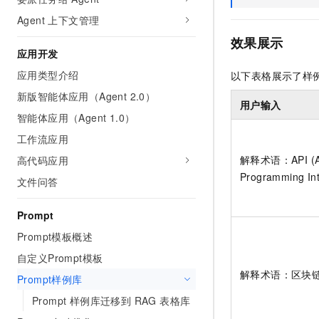
AI 产品 免费试用
网络
安全
云开发大赛
Agent 上下文管理
Tableau 订阅
1亿+ 大模型 tokens 和 
效果展示
可观测
入门学习赛
中间件
AI空中课堂在线直播课
应用开发
140+云产品 免费试用
大模型服务
上云与迁云
产品新客免费试用，最长1
数据库
应用类型介绍
以下表格展示了样
生态解决方案
千问AI平台-Token Plan
新版智能体应用（Agent 2.0）
企业出海
大模型ACA认证体验
大数据计算
用户输入
助力企业全员 AI 认知与能
智能体应用（Agent 1.0）
行业生态解决方案
政企业务
媒体服务
千问AI平台-模型体验
工作流应用
开发者生态解决方案
在线体验全尺寸、多种模态
解释术语：API (App
高代码应用
企业服务与云通信
AI 开发和 AI 应用解决
Programming Int
Happy 系列大模型
文件问答
域名与网站
Prompt
终端用户计算
Prompt模板概述
Serverless
大模型解决方案
自定义Prompt模板
解释术语：区块链 (B
开发工具
Prompt样例库
快速部署 Dify，高效搭建 
Prompt 样例库迁移到 RAG 表格库
迁移与运维管理