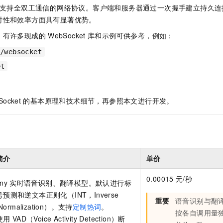
服务生态伙伴
视觉 Coding、空间感知、多模态思考等全面升级
1M上下文，专为长程任务能力而生
云工开物
企业应用
支持全双工通信的网络协议。客户端和服务器通过一次握手建立持久连
Night Plan 支持 Qwen 3.8-Max
AI 办公
NEW
Red Hat
30+ 款产品免费体验
时性和效率方面具有显著优势。
夜间 5 折，Qwen/Meoo/TokenPlan 客户专享
AI智能应用
科研合作
ERP
堂（旗舰版）
SUSE
，有许多现成的
WebSocket
库和示例可供参考，例如：
智能客服
AI 应用构建
大模型原生
CRM
2个月
自动承接线索
a/websocket
建站小程序
Qoder
大模型服务平台百炼-应用模版
OA 办公系统
HOT
NEW
et
面向真实软件
个人版上线、团队版降价；千问3.8-Max首发发尝鲜
丰富多元化的应用模版和解决方案
力提升
财税管理
模板建站
万有无界
大模型服务平台百炼-智能体
Socket
的基本原理和技术细节，再参照本文进行开发。
400电话
定制建站
的模型效果
灵活可视化地构建企业级 Agent
方案
广告营销
模板小程序
秒悟
人工智能平台 PAI
定制小程序
云端极速 AI 
新一代 AI 视频生成模型，深度适配广告营销等场景
AI Native 的算法工程平台，一站式完成建模、训练、推理服务部署
APP 开发
简介
单价
建站系统
0.00015
元/秒
my
实时语音识别、翻译模型。默认进行标
预测和逆文本正则化（INT，Inverse
AI 应用
10分钟微调：让0.6B模型媲美235B模型
多模态数据信
重要
语音识别与翻
 Normalization）。支持
定制热词
。
依托云原生高可用架构,实现Dify私有化部署
用1%尺寸在特定领域达到大模型90%以上效果
按各自调用量
使用
VAD（Voice Activity Detection）断