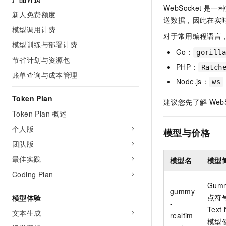
WebSocket
是一种
AI 产品 免费试用
网络
安全
云开发大赛
新人免费额度
Tableau 订阅
1亿+ 大模型 tokens 和 
送数据，因此在实
模型调用计费
可观测
入门学习赛
中间件
AI空中课堂在线直播课
对于常用编程语言
140+云产品 免费试用
大模型服务
模型训练与部署计费
上云与迁云
产品新客免费试用，最长1
Go：
数据库
gorill
节省计划与资源包
生态解决方案
千问AI平台-Token Plan
PHP：
Ratch
企业出海
大模型ACA认证体验
大数据计算
账单查询与成本管理
Node.js：
助力企业全员 AI 认知与能
ws
行业生态解决方案
政企业务
媒体服务
千问AI平台-模型体验
Token Plan
开发者生态解决方案
建议您先了解
Web
在线体验全尺寸、多种模态
Token Plan 概述
企业服务与云通信
AI 开发和 AI 应用解决
Happy 系列大模型
个人版
模型与价格
域名与网站
团队版
终端用户计算
最佳实践
模型名
模型
Coding Plan
Serverless
大模型解决方案
Gum
gummy
开发工具
点符号
模型体验
快速部署 Dify，高效搭建 
-
Text
文本生成
realtim
迁移与运维管理
模型