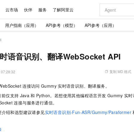
云市场
伙伴
服务
了解阿里云
用户指南（应用）
API参考（模型）
API参考（应用）
AI 特惠
数据与 API
成为产品伙伴
企业增值服务
最佳实践
价格计算器
AI 场景体
基础软件
产品伙伴合
阿里云认证
市场活动
配置报价
大模型
I
自助选配和估算价格
新方式
域名与网站
睿译宝，AI翻译排版一步到位
智启 AI 普惠权益
产品生态集成认证中心
企业支持计划
云上春晚
千问官方 MaaS 平台，为开发者和 Agent 而生，新用户赠送 1 亿 + tokens 额度
云服务器 EC
AI Coding
阿里云Maa
2026 阿里云
为企业打
数据集
Windows
大模型认证
模型
NEW
交付可用成果
值低价云产品抢先购
提供智能易用的域名与建站服务
上传文档即自动完成翻译和格式还原
至高享 1亿+免费 tokens，加速 Al 应用落地
安全可靠、弹
智能编程，一键
时语音识别、翻译WebSocket API
产品生态伙伴
专家技术服务
云上奥运之旅
弹性计算合作
阿里云中企出
手机三要素
宝塔 Linux
全部认证
价格优势
有专属领域专家
对象存储 OSS
GLM-5.2：长任务时代开源旗舰模型
阿里云 OPC 创新助力计划
云数据库 RD
即刻拥有 DeepS
AI 电商营销
产品生态伙伴工作台
企业增值服务台
云栖战略参考
云存储合作计
云栖大会
身份实名认证
CentOS
训练营
推动算力普惠，释放技术红利
的大模型服务
最高返9万
多领域专家智能体,一键组建 AI 虚拟交付团队
至高百万元 Token 补贴，加速一人公司成长
稳定、安全、高性价比、高性能的云存储服务
真正可用的 1M 上下文,一次完成代码全链路开发
轻松解锁专属 Dee
从图文生成到
复制 MD 格式
 07:28:32
云上的中国
数据库合作计
活动全景
短信
Docker
图片和
站式影视创作平台
人工智能平台 PAI
Hermes Agent，打造自进化智能体
Token Plan 模型订阅计划
Qoder
5 分钟轻松部署
AI 广告创作
企业成长
大模型
NEW
信息公告
WebSocket
连接访问
Gummy
实时语音识别、翻译服务。
看见新力量
云网络合作计
OCR 文字识别
JAVA
级电脑
证享300元代金券
可视化编排打通从文字构思到成片全链路闭环
一站式AI开发、训练和推理服务
自主进化，持久记忆，越用越聪明
Qwen3.8-Max 首发尝鲜，限时加量 10 倍，夜间低至2折
面向真实软件
图文、视频一
Kimi-K3
HappyHors
NEW
魔搭 Mode
目前仅支持
Java
和
Python。若想使用其他编程语言开发
Gummy
实时
loud
服务实践
官网公告
Kimi 最新旗舰模型，长程编程与推理利器
让文字生成流
金融模力时刻
Salesforce O
版
发票查验
全能环境
Qoder CN
Claude Code + GStack 打造工程团队
千问办公，限时限量积分加倍
云原生数据库 P
低代码高效构
AI 建站
NEW
Socket
连接与服务进行通信。
作计划
计划
创新中心
魔搭 ModelSc
健康状态
让AI从“聊天伙伴”进化为能干活的“数字员工”
覆盖公网/内网、递归/权威、移动APP等全场景解析服务
安装技能 GStack，拥有专属 AI 工程团队
你的AI工作搭子，覆盖日常办公高频场景
基于千问大模型等，支持代码智能生成、研发智能问答
0 代码专业建
客户案例
天气预报查询
操作系统
Deepseek-v4-pro
HappyHors
型介绍和选型建议请参见
实时语音识别-Fun-ASR/Gummy/Paraformer
态合作计划
态智能体模型
旗舰 MoE 大模型，百万上下文与顶尖推理能力
图生视频，流
Compute
同享
容器服务 Kubernetes 版 ACK
万小智 AI 建站低至 15元/月
云防火墙
AI 短剧/漫剧
快递物流查询
WordPress
成为服务伙
高校合作
式云数据仓库
点，立即开启云上创新
提供一站式管理容器应用的 K8s 服务
送.CN域名，送备案服务码
云原生的云上
AI助力短剧
验
GLM-5.2
Wan2.7-T
Ubuntu