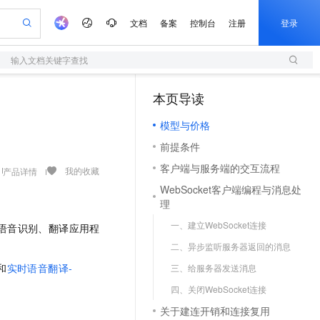
文档
备案
控制台
注册
登录
输入文档关键字查找
验
作计划
器
AI 活动
专业服务
服务伙伴合作计划
开发者社区
加入我们
服务平台百炼
阿里云 OPC 创新助力计划
本页导读
（1）
一站式生成采购清单，支持单品或批量购买
S
S产品伙伴计划（繁花）
峰会
造的大模型服务与应用开发平台
Qwen Audio：打造专属 AI 语音助手
轻量应用服务器
一句话生成原生可编辑精美 PPT 文稿
AI 生产力先锋
Al MaaS 服务伙伴赋能合作
域名
博文
Careers
NEW
至高可申请百万元
模型与价格
性可伸缩的云计算服务
开启高性价比 AI 编程新体验
Qwen-Audio-3.0-Realtime 端到端实时语音角色扮演
输入一句话想法, 轻松生成专业的 PPT
先锋实践拓展 AI 生产力的边界
快速构建应用程序和网站，即刻迈出上云第一步
Token 补贴，五大权
计划
海大会
伙伴信用分合作计划
商标
问答
社会招聘
前提条件
益加速 OPC 成功
S
eek-V4-Pro
数字证书管理服务（原SSL证书）
一键部署幻兽帕鲁游戏服务器
飞天发布时刻
HOT
划
备案
电子书
校园招聘
客户端与服务端的交互流程
pSeek-V4-Pro
视频创作，一键激活电商全链路生产力
全托管，含MySQL、PostgreSQL、SQL Server、MariaDB多引擎
实现全站HTTPS，呈现可信的WEB访问
一键购买专属联机服务器，轻松开启游戏
所见，即是所愿
我的收藏
产品详情
更多支持
划
公司注册
镜像站
WebSocket客户端编程与消息处
视频生成
语音识别与合成
专属 QwenPaw
短信服务
漫剧工坊：一站式动画创作平台
AI 实训营
HOT
理
合作伙伴培训与认证
划
上云迁移
的智能体编程平台
站生成，高效打造优质广告素材
从聊天伙伴进化为能主动干活的本地数字员工
快速生产连贯的高质量长漫剧
从基础到进阶，Agent 创客手把手教你
国内短信简单易用，安全可靠，秒级触达，全球覆盖200+国家和地区。
e-1.1-T2V
Qwen3-TTS-Flash
lScope
一、建立WebSocket连接
我要反馈
语音识别、翻译应用程
查询合作伙伴
畅细腻的高质量视频
离线语音合成大模型，多语言方言自适应，低延迟高稳定
n Alibaba Cloud ISV 合作
代维服务
olarDB
建企业门户网站
大数据开发治理平台 DataWorks
10 分钟搭建微信、支付宝小程序
二、异步监听服务器返回的消息
创新加速
ope
登录合作伙伴管理后台
我要建议
站，无忧落地极速上线
以可视化方式快速构建移动和 PC 门户网站
100%兼容MySQL、PostgreSQL，兼容Oracle，支持集中和分布式
高效部署网站，快速应用到小程序
Data Agent 驱动的一站式 Data+AI 开发治理平台
e-1.1-I2V
Cosyvoice-V3-Flash
和
实时语音翻译-
三、给服务器发送消息
安全
畅自然，细节丰富
高表现力语音合成大模型，语音克隆听感自然
我要投诉
上云场景组合购
四、关闭WebSocket连接
伴
边界网络安全防护产品
漫剧创作，剧本、分镜、视频高效生成
覆盖90%+业务场景，专享组合折扣价
2V
VPN
Fun-ASR
关于建连开销和连接复用