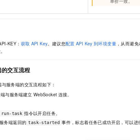
单价一致。
一个 AI 助手
即刻拥有 DeepSeek-R1 满血版
超强辅助，Bol
在企业官网、通讯软件中为客户提供 AI 客服
多种方案随心选，轻松解锁专属 DeepSeek
API-KEY：
获取
API Key
。建议您
配置
API Key
到环境变量
，从而避免
险。
端的交互流程
端与服务端的交互流程如下：
户端与服务端建立
WebSocket
连接。
指令以开启任务。
run-task
服务端返回的
事件，标志着任务已成功开启，可以进
task-started