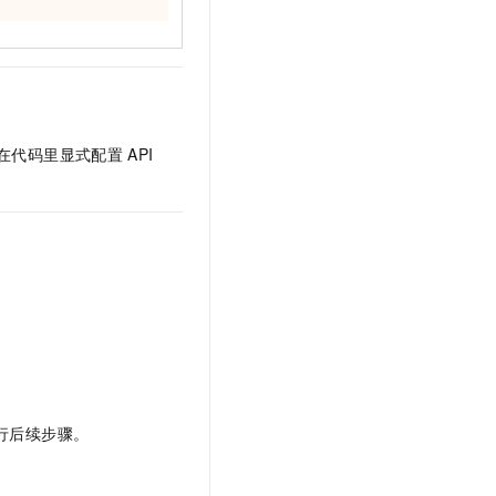
t.diy 一步搞定创意建站
构建大模型应用的安全防护体系
通过自然语言交互简化开发流程,全栈开发支持
通过阿里云安全产品对 AI 应用进行安全防护
在代码里显式配置
API
行后续步骤。