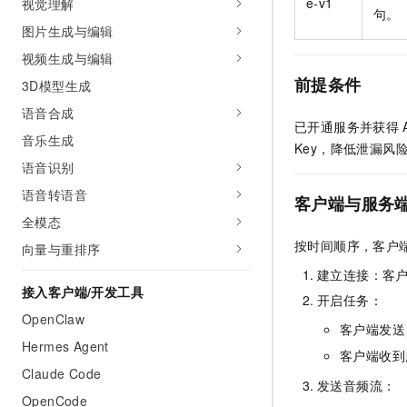
e-v1
视觉理解
10 分钟在聊天系统中增加
句。
专有云
图片生成与编辑
视频生成与编辑
前提条件
3D模型生成
语音合成
已开通服务并获得
音乐生成
Key，降低泄漏风
语音识别
语音转语音
客户端与服务
全模态
按时间顺序，客户
向量与重排序
建立连接：客
接入客户端/开发工具
开启任务：
OpenClaw
客户端发送
Hermes Agent
客户端收到
Claude Code
发送音频流：
OpenCode