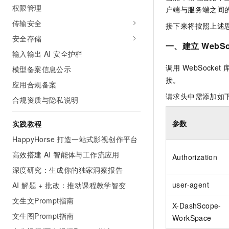
权限管理
户端与服务端之间
传输安全
接下来将按照上述
安全存储
一、建立
WebSo
输⼊输出 AI 安全护栏
调用
WebSocket
模型备案信息公示
接。
应用合规备案
请求头中需添加如
合规资质与隐私说明
参数
实践教程
HappyHorse 打造一站式影视创作平台
高效搭建 AI 智能体与工作流应用
Authorization
深度研究：生成你的独家洞察报告
user-agent
AI 解题 + 批改：推动课程教学智变
文生文Prompt指南
X-DashScope-
文生图Prompt指南
WorkSpace