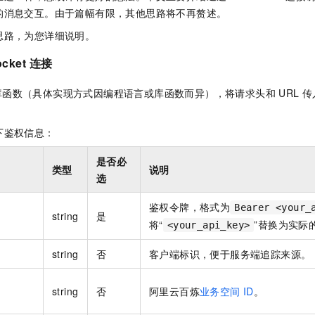
的消息交互。由于篇幅有限，其他思路将不再赘述。
思路，为您详细说明。
cket
连接
库函数（具体实现方式因编程语言或库函数而异），将请求头和
URL
传
下鉴权信息：
是否必
类型
说明
选
鉴权令牌，格式为
Bearer <your_
string
是
将“
”替换为实际
<your_api_key>
string
否
客户端标识，便于服务端追踪来源。
string
否
阿里云百炼
业务空间
ID
。