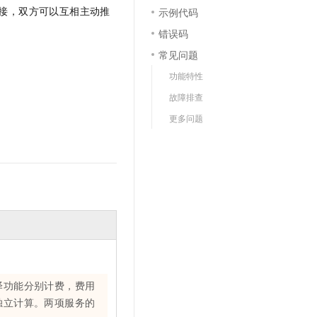
文戏情感细腻自然，动作戏激烈拳拳到肉，实现更强表演能力
支持中英文自由切换，具备更强的噪声鲁棒性
接，双方可以互相主动推
云聚AI 严选权益
示例代码
SSL 证书
，一键激活高效办公新体验
精选AI产品，从模型到应用全链提效
错误码
堡垒机
常见问题
AI 用量加速计划
应用
防火墙
、识别商机，让客服更高效、服务更出色。
新老同享，达量后返
功能特性
千问办公
主机安全
NEW
故障排查
的智能体编程平台
一站式AI生产力平台
更多问题
AI 应用及服务市场
伶鹊
企业级人与Agent协作平台，接入和调度多个数字员工
智能客服平台，对话机器人、对话分析、智能外呼
AI 应用
大模型服务平台百炼 - 全妙
大模型
应用创作平台
多模态内容创作工具，已接入 DeepSeek
自然语言处理
数据标注
机器学习
息提取
与 AI 智能体进行实时音视频通话
译功能分别计费，费用
从文本、图片、视频中提取结构化的属性信息
构建支持视频理解的 AI 音视频实时通话应用
独立计算。两项服务的