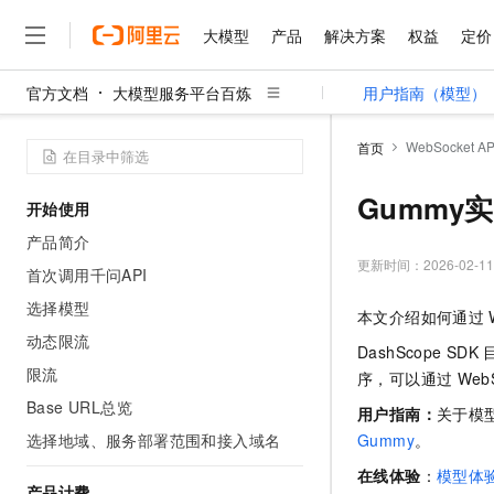
大模型
产品
解决方案
权益
定价
官方文档
大模型服务平台百炼
用户指南（模型）
大模型
产品
解决方案
权益
定价
云市场
伙伴
服务
了解阿里云
精选产品
精选解决方案
普惠上云
产品定价
精选商城
成为销售伙伴
售前咨询
为什么选择阿里云
千问AI平台
WebSocket AP
首页
了解云产品的定价详情
大模型服务平台百炼
千问办公，解锁你的工作
普惠上云 官方力荐
分销伙伴
在线服务
网站建设
什么是云计算
大
大模型服务与应用平台
企业级Agent产品，直接
云服务器38元/年起，超
Gummy实
开始使用
咨询伙伴
多端小程序
技术领先
云上成本管理
售后服务
千问大模型
Agency Agents：拥
官方推荐返现计划
大模型
产品简介
大模型
精选产品
精选解决方案
Salesforce 国际版订阅
稳定可靠
管理和优化成本
多元化、高性能、安全可靠
推荐新用户得奖励，单订单
更新时间：
2026-02-11
销售伙伴合作计划
首次调用千问API
自助服务
友盟天域
安全合规
人工智能与机器学习
AI
文本生成
无影云电脑
HappyHorse 打造一
云工开物
选择模型
本文介绍如何通过
无影生态合作计划
在线服务
观测云
分析师报告
随时随地安全接入的云上超
高校专属算力普惠，学生认
计算
互联网应用开发
动态限流
Qwen3.8-Max
HOT
DashScope SDK
Salesforce On Alibaba C
工单服务
智能体时代全能旗舰模型
Tuya 物联网平台阿里云
研究报告与白皮书
限流
云解析DNS
快速拥有专属 OpenClaw
序，可以通过
Web
Consulting Partner 合
大数据
容器
免费试用
短信专区
Base URL总览
蓝凌 OA
Qwen3.7-Plus
用户指南：
关于模
AI 大模型销售与服务生
现代化应用
存储
天池大赛
能看、能想、能动手的多模
选择地域、服务部署范围和接入域名
Gummy
。
云原生大数据计算服务 Max
解决方案免费试用 新老
电子合同
面向分析的企业级SaaS模
最高领取价值200元试用
安全
网络与CDN
在线体验
：
模型体
AI 算法大赛
Qwen3-VL-Plus
畅捷通
产品计费