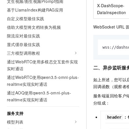
文生视频/图生视频Prompt指南
X-DashScope-
基于LlamaIndex构建RAG应用
DataInspection
自定义模型最佳实践
WebSocket URL
借助大模型将文档转换为视频
限流应对最佳实践
显式缓存最佳实践
wss://dashs
三方模型调用教程
通过WebRTC使用多模态交互套件实现
二、异步监听服
实时通话
通过WebRTC使用qwen3.5-omni-plus-
如上所述，您可以启
realtime实现实时通话
回调函数（观察者
通过AOQ使用qwen3.5-omni-plus-
服务端返回给客户
realtime实现实时通话
分组成：
服务支持
：
header
模型列表