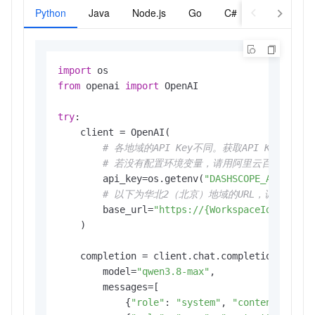
Python
Java
Node.js
Go
C#（HTTP）
P
import
from
 openai 
import
 OpenAI

try
:

    client = OpenAI(

# 各地域的API Key不同。获取API Key：https://
# 若没有配置环境变量，请用阿里云百炼API Key将
        api_key=os.getenv(
"DASHSCOPE_API_KEY"
)
# 以下为华北2（北京）地域的URL，调用时请将{W
        base_url=
"https://{WorkspaceId}.cn-be
    )

    completion = client.chat.completions.creat
        model=
"qwen3.8-max"
,

        messages=[

            {
"role"
: 
"system"
, 
"content"
: 
"Yo