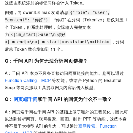
这些由系统添加的标记同样会计入
Token。
例如，向
qwen3.8-max
发送消息
{"role": "user",
，“你好” 在分词（Tokenize）后仅对应 1
"content": "你好"}
个 Token，但系统处理时，实际输入完整文本
为
<|im_start|>user\n
你好
，分词
<|im_end|>\n<|im_start|>assistant\n<think>
后总
Token
数会增加到
11
个。
Q：千问
API
为何无法分析网页链接？
A：千问
API
本身不具备直接访问网页链接的能力。您可以通过
Function Calling
、
MCP
等
功能，或结合 Python 的 Beautiful
Soup 等网页抓取工具提取网页内容后传入模型。
Q：
网页端千问
和千问
API
的回复为什么不一致？
A：网页端千问在千问
API
的基础上做了额外的工程优化
，
因此可
以达到解析网页、联网搜索、画图、制作 PPT
等功能，这些本身
并不属于大模型
API
的能力，可以通过
联网搜索
、
Function