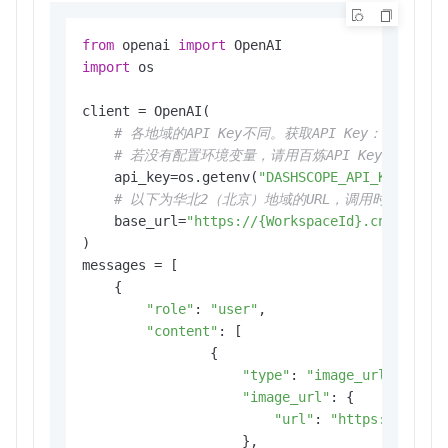
from
 openai 
import
import
 os

client = OpenAI(

# 各地域的API Key不同。获取API Key：https://help
# 若没有配置环境变量，请用百炼API Key将下行替换为：a
    api_key=os.getenv(
"DASHSCOPE_API_KEY"
),

# 以下为华北2（北京）地域的URL，调用时请将{Wor
    base_url=
"https://{WorkspaceId}.cn-beijin
)

messages = [

    {

"role"
: 
"user"
,

"content"
: [

                {

"type"
: 
"image_url"
,

"image_url"
: {

"url"
: 
"https://help-
                    },
