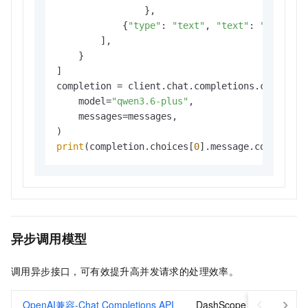
                },

            {
"type"
: 
"text"
, 
"text"
: 
"请问图片
        ],

    }

]

completion = client.chat.completions.create(

    model=
"qwen3.6-plus"
,

    messages=messages,

print
(completion.choices[
0
异步调用模型
调用异步接口，可有效提升高并发请求的处理效率。
OpenAI兼容-Chat Completions API
DashScope