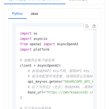
Python
Java
import
import
from
 openai 
import
import
 platform

# 创建异步客户端实例
client = AsyncOpenAI(

# 各地域的API Key不同。获取API Key：https://help
# 若没有配置环境变量，请用阿里云百炼API Key将下行替
    api_key=os.getenv(
"DASHSCOPE_API_KEY"
),

# 以下为华北2（北京）地域的URL，调用时请将{Wor
    base_url=
"https://{WorkspaceId}.cn-beijin
)

# 定义异步任务列表