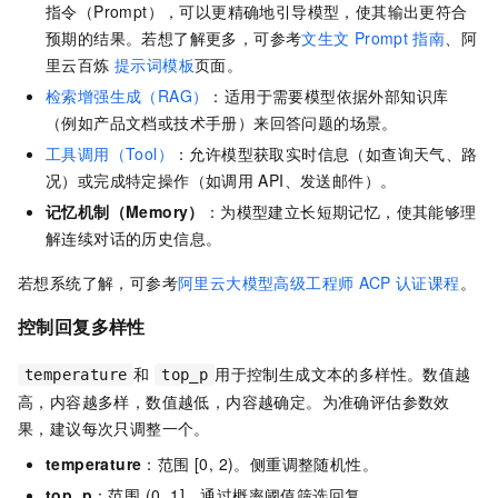
指令（Prompt），可以更精确地引导模型，使其输出更符合
预期的结果。若想了解更多，可参考
文生文
Prompt
指南
、阿
里云百炼
提示词模板
页面。
检索增强生成（RAG）
：适用于需要模型依据外部知识库
（例如产品文档或技术手册）来回答问题的场景。
工具调用（Tool）
：允许模型获取实时信息（如查询天气、路
况）或完成特定操作（如调用
API、发送邮件）。
记忆机制（Memory）
：为模型建立长短期记忆，使其能够理
解连续对话的历史信息。
若想系统了解，可参考
阿里云大模型高级工程师
ACP
认证课程
。
控制回复多样性
和
用于控制生成文本的多样性。数值越
temperature
top_p
高，内容越多样，数值越低，内容越确定。为准确评估参数效
果，建议每次只调整一个。
temperature
：范围 [0, 2)。侧重调整随机性。
top_p
：范围 (0, 1]。通过概率阈值筛选回复。