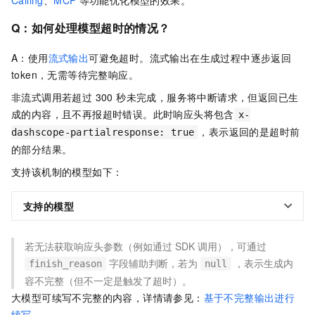
Calling
、
MCP
等
功能优化模型的效果。
Q：如何处理
模型超时的情况？
A：使用
流式输出
可避免超时。流式输出在生成过程中逐步返回
token，无需等待完整响应。
非流式调用若超过 300 秒未完成，服务将中断请求，但返回已生
成的内容，且不再报超时错误。此时响应头将包含
x-
，表示返回的是超时前
dashscope-partialresponse: true
的部分结果。
支持该机制的模型如下：
支持的模型
若无法获取响应头参数（例如通过
SDK
调用），可通过
字段辅助判断，若为
，表示生成内
finish_reason
null
容不完整（但不一定是触发了超时）。
大模型可续写不完整的内容，详情请参见：
基于不完整输出进行
续写
。