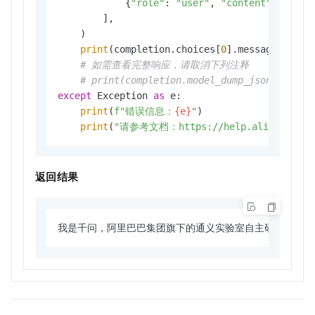
            {
"role"
: 
"user"
, 
"content"
: 
"你是
        ],

    )

print
(completion.choices[
0
].message.conten
# 如需查看完整响应，请取消下列注释
# print(completion.model_dump_json())
except
 Exception 
as
 e:

print
(
f"错误信息：
{e}
"
)

print
(
"请参考文档：https://help.aliyun.com/zh
返回结果
我是千问，阿里巴巴集团旗下的通义实验室自主研发的超大