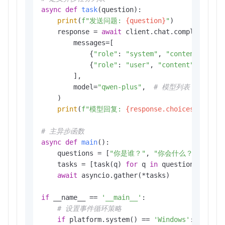
async
def
task
(
question
):

print
(
f"发送问题: 
{question}
"
)

    response = 
await
 client.chat.completions.c
        messages=[

            {
"role"
: 
"system"
, 
"content"
: 
"Yo
            {
"role"
: 
"user"
, 
"content"
: questi
        ],

        model=
"qwen-plus"
,  
# 模型列表：https://h
    )

print
(
f"模型回复: 
{response.choices[
0
].mes
# 主异步函数
async
def
main
():

    questions = [
"你是谁？"
, 
"你会什么？"
, 
"天气
    tasks = [task(q) 
for
 q 
in
 questions]

await
 asyncio.gather(*tasks)

if
 __name__ == 
'__main__'
:

# 设置事件循环策略
if
 platform.system() == 
'Windows'
:
