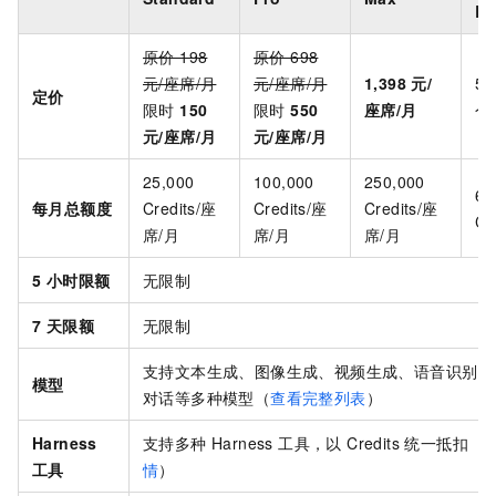
Bu
原价 198
原价 698
元/座席/月
元/座席/月
1,398 元/
5,
定价
限时
150
限时
550
座席/月
个
元/座席/月
元/座席/月
25,000
100,000
250,000
62
每月总额度
Credits/座
Credits/座
Credits/座
Cr
席/月
席/月
席/月
5 小时限额
无限制
7 天限额
无限制
支持文本生成、图像生成、视频生成、语音识别、
模型
对话等多种模型（
查看完整列表
）
Harness
支持多种 Harness 工具，以 Credits 统一抵扣（
工具
情
）