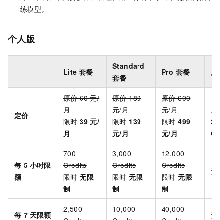
练模型。
个人版
Standard
Lite 套餐
Pro 套餐
用
套餐
原价 60 元/
原价 180
原价 600
10
月
元/月
元/月
月
定价
限时
39 元/
限时
139
限时
499
20
月
元/月
元/月
Cr
700
3,000
12,000
每 5 小时限
Credits
Credits
Credits
无
额
限时
无限
限时
无限
限时
无限
制
制
制
2,500
10,000
40,000
每 7 天限额
无