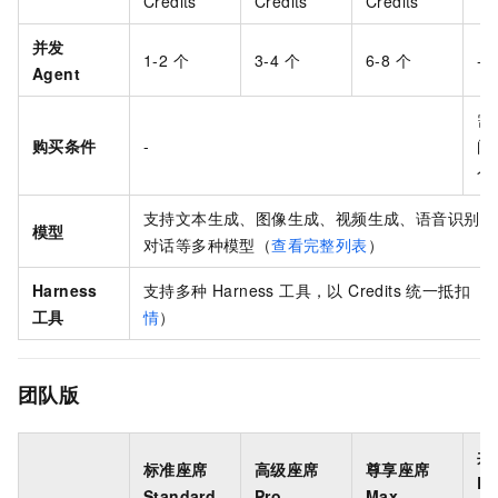
Credits
Credits
Credits
并发
1-2 个
3-4 个
6-8 个
-
Agent
需
购买条件
-
阅
个
支持文本生成、图像生成、视频生成、语音识别、
模型
对话等多种模型（
查看完整列表
）
Harness
支持多种 Harness 工具，以 Credits 统一抵扣（
工具
情
）
团队版
共
标准座席
高级座席
尊享座席
Ex
Standard
Pro
Max