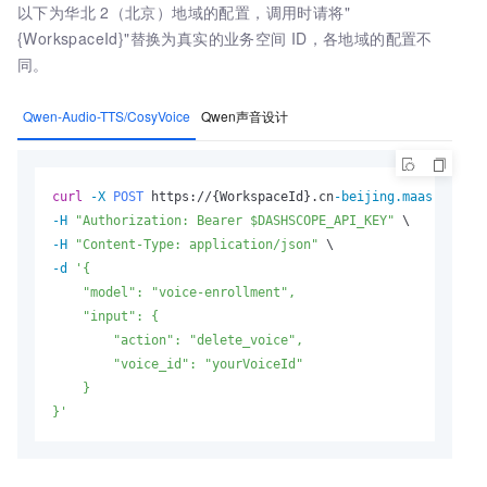
以下为华北
2（北京）地域的配置，调用时请将"
{WorkspaceId}"替换为真实的业务空间
ID，各地域的配置不
同。
Qwen-Audio-TTS/CosyVoice
Qwen声音设计
curl
-X 
POST
 https://{WorkspaceId}.cn
-beijing.maas.aliyun
-H
"Authorization: Bearer $DASHSCOPE_API_KEY"
-H
"Content-Type: application/json"
-d
'{

    "model": "voice-enrollment",

    "input": {

        "action": "delete_voice",

        "voice_id": "yourVoiceId"

    }

}'