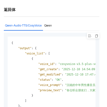
返回体
Qwen-Audio-TTS/CosyVoice
Qwen
{
"output"
:
{
"voice_list"
:
[
{
"voice_id"
:
"cosyvoice-v3.5-plus-vd-annou
"gmt_create"
:
"2025-12-10 14:54:09"
,
"gmt_modified"
:
"2025-12-10 17:47:48"
,
"status"
:
"OK"
,
"voice_prompt"
:
"沉稳的中年男性播音员"
,
"preview_text"
:
"各位听众朋友们，大家好"
}
]
}
,