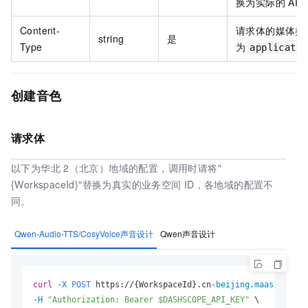
换为实际的
API
Content-
请求体的媒体类
string
是
Type
为
applicatio
创建音色
请求体
以下为华北
2（北京）地域的配置，调用时请将"
{WorkspaceId}"替换为真实的业务空间
ID，各地域的配置不
同。
Qwen-Audio-TTS/CosyVoice声音设计
Qwen声音设计
curl
-X 
POST
 https://{WorkspaceId}.cn
-beijing.maas.aliyun
-H
"Authorization: Bearer $DASHSCOPE_API_KEY"