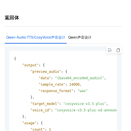
返回体
Qwen-Audio-TTS/CosyVoice声音设计
Qwen声音设计
{
"output"
:
{
"preview_audio"
:
{
"data"
:
"{base64_encoded_audio}"
,
"sample_rate"
:
24000
,
"response_format"
:
"wav"
}
,
"target_model"
:
"cosyvoice-v3.5-plus"
,
"voice_id"
:
"cosyvoice-v3.5-plus-vd-announcer-xxx
}
,
"usage"
:
{
"count"
:
1