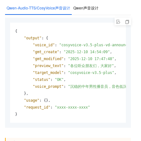
Qwen-Audio-TTS/CosyVoice声音设计
Qwen声音设计
{
"output"
:
{
"voice_id"
:
"cosyvoice-v3.5-plus-vd-announcer-xxx
"gmt_create"
:
"2025-12-10 14:54:09"
,
"gmt_modified"
:
"2025-12-10 17:47:48"
,
"preview_text"
:
"各位听众朋友们，大家好"
,
"target_model"
:
"cosyvoice-v3.5-plus"
,
"status"
:
"OK"
,
"voice_prompt"
:
"沉稳的中年男性播音员，音色低沉浑厚"
}
,
"usage"
:
{
}
,
"request_id"
:
"xxxx-xxxx-xxxx"
}