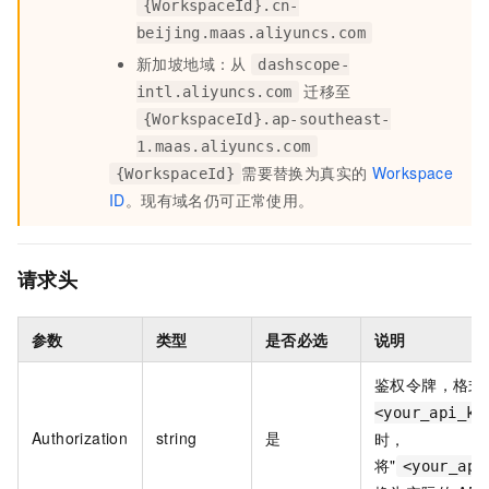
{WorkspaceId}.cn-
beijing.maas.aliyuncs.com
新加坡地域：从
dashscope-
迁移至
intl.aliyuncs.com
{WorkspaceId}.ap-southeast-
1.maas.aliyuncs.com
需要替换为真实的
Workspace
{WorkspaceId}
ID
。现有域名仍可正常使用。
请求头
参数
类型
是否必选
说明
鉴权令牌，格式
<your_api_ke
Authorization
string
是
时，
将"
<your_api