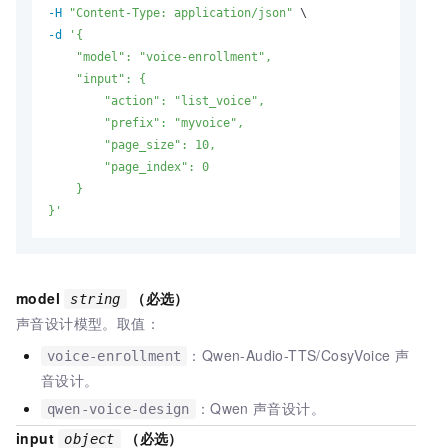
-H
"Content-Type: application/json"
-d
'{

    "model": "voice-enrollment",

    "input": {

        "action": "list_voice",

        "prefix": "myvoice",

        "page_size": 10,

        "page_index": 0

    }

}'
model
（必选）
string
声音设计模型。取值：
：Qwen-Audio-TTS/CosyVoice
声
voice-enrollment
音设计。
：Qwen
声音设计。
qwen-voice-design
input
（必选）
object