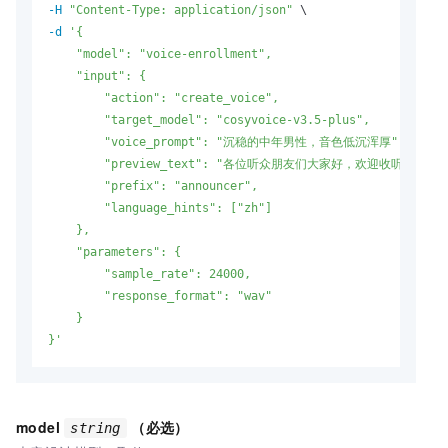
-H
"Content-Type: application/json"
-d
'{

    "model": "voice-enrollment",

    "input": {

        "action": "create_voice",

        "target_model": "cosyvoice-v3.5-plus",

        "voice_prompt": "沉稳的中年男性，音色低沉浑厚",

        "preview_text": "各位听众朋友们大家好，欢迎收听本期节目"
        "prefix": "announcer",

        "language_hints": ["zh"]

    },

    "parameters": {

        "sample_rate": 24000,

        "response_format": "wav"

    }

}'
model
（必选）
string