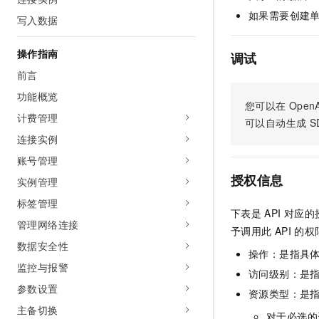
AI 产品 免费试用
网络
如果需要创建
安全
云开发大赛
写入数据
Tableau 订阅
1亿+ 大模型 tokens 和 
可观测
入门学习赛
中间件
AI空中课堂在线直播课
操作指南
140+云产品 免费试用
调试
大模型服务
上云与迁云
产品新客免费试用，最长1
数据库
前言
生态解决方案
千问AI平台-Token Plan
功能概览
企业出海
大模型ACA认证体验
大数据计算
您可以在
OpenA
助力企业全员 AI 认知与能
计费管理
行业生态解决方案
可以自动生成
S
政企业务
媒体服务
千问AI平台-模型体验
连接实例
开发者生态解决方案
在线体验全尺寸、多种模态
账号管理
企业服务与云通信
AI 开发和 AI 应用解决
授权信息
Happy 系列大模型
实例管理
域名与网站
标签管理
下表是
API
对应的
终端用户计算
管理网络连接
予调用此
API
的权
数据安全性
Serverless
大模型解决方案
操作：是指具
监控与报警
访问级别：是指
开发工具
快速部署 Dify，高效搭建 
参数设置
资源类型：是
迁移与运维管理
主备切换
对于必选的