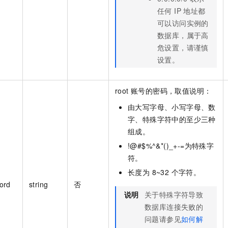
任何 IP 地址都
可以访问实例的
数据库，属于高
危设置，请谨慎
设置。
root 账号的密码，取值说明：
由大写字母、小写字母、数
字、特殊字符中的至少三种
组成。
!@#$%^&*()_+-=为特殊字
符。
长度为 8~32 个字符。
ord
string
否
说明
关于特殊字符导致
数据库连接失败的
问题请参见
如何解