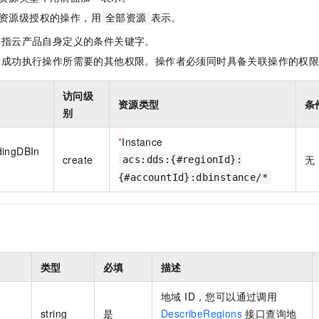
一个 AI 助手
即刻拥有 DeepSeek-R1 满血版
超强辅助，Bol
资源级授权的操作，用
表示。
全部资源
在企业官网、通讯软件中为客户提供 AI 客服
多种方案随心选，轻松解锁专属 DeepSeek
是指云产品自身定义的条件关键字。
指成功执行操作所需要的其他权限。操作者必须同时具备关联操作的权
访问级
资源类型
条
别
*
Instance
dingDBIn
create
无
acs:dds:{#regionId}:
{#accountId}:dbinstance/*
类型
必填
描述
地域 ID，您可以通过调用
string
是
DescribeRegions
接口查询地