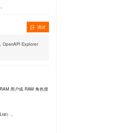
文戏情感细腻自然，动作戏激烈拳拳到肉，实现更强表演能力
支持中英文自由切换，具备更强的噪声鲁棒性
云聚AI 严选权益
建。
SSL 证书
，一键激活高效办公新体验
精选AI产品，从模型到应用全链提效
堡垒机
AI 用量加速计划
应用
调试
防火墙
、识别商机，让客服更高效、服务更出色。
新老同享，达量后返
千问办公
主机安全
NEW
PI Explorer
的智能体编程平台
一站式AI生产力平台
AI 应用及服务市场
伶鹊
企业级人与Agent协作平台，接入和调度多个数字员工
智能客服平台，对话机器人、对话分析、智能外呼
AI 应用
大模型服务平台百炼 - 全妙
大模型
应用创作平台
多模态内容创作工具，已接入 DeepSeek
RAM
用户或
RAM
角色授
自然语言处理
数据标注
机器学习
ist）。
息提取
与 AI 智能体进行实时音视频通话
从文本、图片、视频中提取结构化的属性信息
构建支持视频理解的 AI 音视频实时通话应用