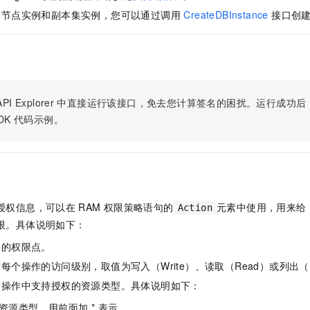
服务生态伙伴
视觉 Coding、空间感知、多模态思考等全面升级
1M上下文，专为长程任务能力而生
云工开物
企业应用
Night Plan 支持 Qwen 3.8-Max
AI 办公
NEW
单节点实例和副本集实例，您可以通过调用
CreateDBInstance
接口创
Red Hat
30+ 款产品免费体验
夜间 5 折，Qwen/Meoo/TokenPlan 客户专享
AI智能应用
科研合作
ERP
堂（旗舰版）
SUSE
智能客服
AI 应用构建
大模型原生
CRM
2个月
自动承接线索
建站小程序
Qoder
大模型服务平台百炼-应用模版
OA 办公系统
HOT
NEW
PI Explorer
中直接运行该接口，免去您计算签名的困扰。运行成功后，OpenA
面向真实软件
个人版上线、团队版降价；千问3.8-Max首发发尝鲜
丰富多元化的应用模版和解决方案
力提升
财税管理
模板建站
DK
代码示例。
万有无界
大模型服务平台百炼-智能体
400电话
定制建站
的模型效果
灵活可视化地构建企业级 Agent
方案
广告营销
模板小程序
秒悟
人工智能平台 PAI
定制小程序
云端极速 AI 
新一代 AI 视频生成模型，深度适配广告营销等场景
AI Native 的算法工程平台，一站式完成建模、训练、推理服务部署
授权信息，可以在
RAM
权限策略语句的
元素中使用，用来给
Action
APP 开发
限。具体说明如下：
建站系统
体的权限点。
每个操作的访问级别，取值为写入（Write）、读取（Read）或列出（L
AI 应用
10分钟微调：让0.6B模型媲美235B模型
多模态数据信
指操作中支持授权的资源类型。具体说明如下：
依托云原生高可用架构,实现Dify私有化部署
用1%尺寸在特定领域达到大模型90%以上效果
资源类型，用前面加 * 表示。