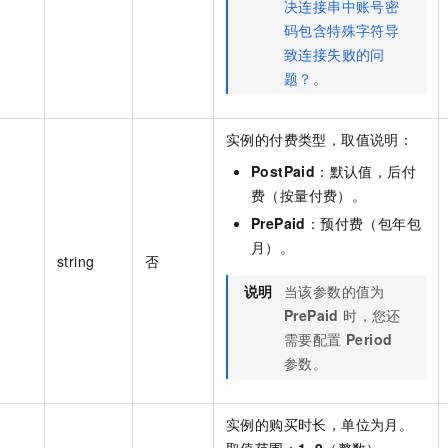
决连接串中账号密
码包含特殊字符导
致连接失败的问
题？
。
实例的付费类型，取值说明：
PostPaid
：默认值，后付
费（按量付费）。
PrePaid
：预付费（包年包
月）。
string
否
说明
当该参数的值为
PrePaid
时，您还
需要配置
Period
参数。
实例的购买时长，单位为月。
取值范围：
1
~
9
（整数）、