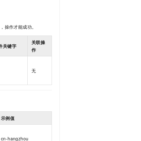
t.diy 一步搞定创意建站
构建大模型应用的安全防护体系
通过自然语言交互简化开发流程,全栈开发支持
通过阿里云安全产品对 AI 应用进行安全防护
限，操作才能成功。
关联操
件关键字
作
无
示例值
cn-hangzhou