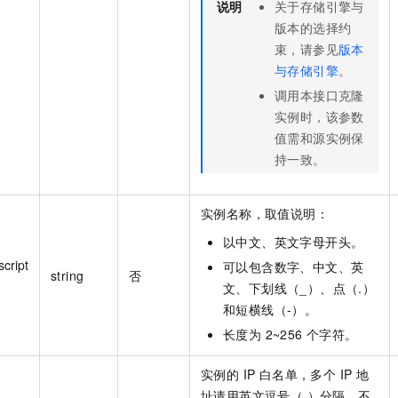
说明
关于存储引擎与
版本的选择约
束，请参见
版本
与存储引擎
。
调用本接口克隆
实例时，该参数
值需和源实例保
持一致。
实例名称，取值说明：
以中文、英文字母开头。
cript
可以包含数字、中文、英
string
否
文、下划线（_）、点（.）
和短横线（-）。
长度为 2~256 个字符。
实例的 IP 白名单，多个 IP 地
址请用英文逗号（,）分隔，不