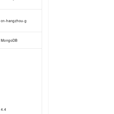
cn-hangzhou-g
MongoDB
4.4