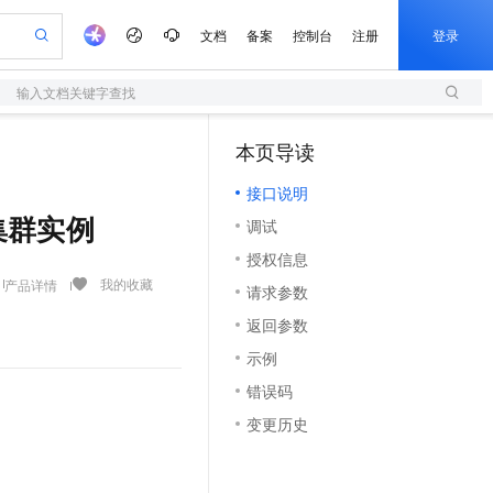
文档
备案
控制台
注册
登录
输入文档关键字查找
验
作计划
器
AI 活动
专业服务
服务伙伴合作计划
开发者社区
加入我们
服务平台百炼
阿里云 OPC 创新助力计划
本页导读
（1）
一站式生成采购清单，支持单品或批量购买
S
S产品伙伴计划（繁花）
峰会
造的大模型服务与应用开发平台
Qwen Audio：打造专属 AI 语音助手
轻量应用服务器
一句话生成原生可编辑精美 PPT 文稿
AI 生产力先锋
Al MaaS 服务伙伴赋能合作
域名
博文
Careers
NEW
至高可申请百万元
接口说明
性可伸缩的云计算服务
开启高性价比 AI 编程新体验
Qwen-Audio-3.0-Realtime 端到端实时语音角色扮演
输入一句话想法, 轻松生成专业的 PPT
先锋实践拓展 AI 生产力的边界
快速构建应用程序和网站，即刻迈出上云第一步
Token 补贴，五大权
计划
海大会
伙伴信用分合作计划
商标
问答
社会招聘
片集群实例
调试
益加速 OPC 成功
S
eek-V4-Pro
数字证书管理服务（原SSL证书）
一键部署幻兽帕鲁游戏服务器
飞天发布时刻
HOT
划
备案
电子书
校园招聘
授权信息
pSeek-V4-Pro
视频创作，一键激活电商全链路生产力
全托管，含MySQL、PostgreSQL、SQL Server、MariaDB多引擎
实现全站HTTPS，呈现可信的WEB访问
一键购买专属联机服务器，轻松开启游戏
所见，即是所愿
更多支持
我的收藏
产品详情
划
公司注册
镜像站
请求参数
视频生成
语音识别与合成
专属 QwenPaw
短信服务
漫剧工坊：一站式动画创作平台
AI 实训营
HOT
合作伙伴培训与认证
返回参数
划
上云迁移
的智能体编程平台
站生成，高效打造优质广告素材
从聊天伙伴进化为能主动干活的本地数字员工
快速生产连贯的高质量长漫剧
从基础到进阶，Agent 创客手把手教你
国内短信简单易用，安全可靠，秒级触达，全球覆盖200+国家和地区。
e-1.1-T2V
Qwen3-TTS-Flash
lScope
我要反馈
查询合作伙伴
示例
畅细腻的高质量视频
离线语音合成大模型，多语言方言自适应，低延迟高稳定
n Alibaba Cloud ISV 合作
代维服务
olarDB
建企业门户网站
大数据开发治理平台 DataWorks
10 分钟搭建微信、支付宝小程序
错误码
创新加速
ope
登录合作伙伴管理后台
我要建议
站，无忧落地极速上线
以可视化方式快速构建移动和 PC 门户网站
100%兼容MySQL、PostgreSQL，兼容Oracle，支持集中和分布式
高效部署网站，快速应用到小程序
Data Agent 驱动的一站式 Data+AI 开发治理平台
e-1.1-I2V
Cosyvoice-V3-Flash
变更历史
安全
畅自然，细节丰富
高表现力语音合成大模型，语音克隆听感自然
我要投诉
上云场景组合购
伴
边界网络安全防护产品
漫剧创作，剧本、分镜、视频高效生成
覆盖90%+业务场景，专享组合折扣价
2V
VPN
Fun-ASR