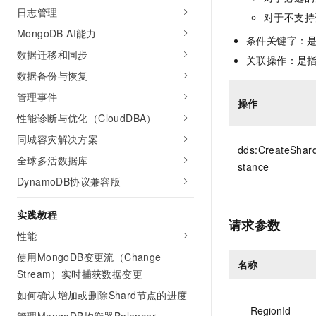
10 分钟在聊天系统中增加
日志管理
专有云
对于不支持
MongoDB AI能力
条件关键字：
数据迁移和同步
关联操作：是
数据备份与恢复
管理事件
操作
性能诊断与优化（CloudDBA）
同城容灾解决方案
dds:CreateShar
全球多活数据库
stance
DynamoDB协议兼容版
实践教程
请求参数
性能
使用MongoDB变更流（Change
名称
Stream）实时捕获数据变更
如何确认增加或删除Shard节点的进度
RegionId