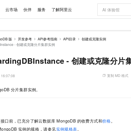
云市场
伙伴
服务
了解阿里云
AI 特惠
数据与 API
成为产品伙伴
企业增值服务
最佳实践
价格计算器
AI 场景体
基础软件
产品伙伴合
阿里云认证
市场活动
配置报价
大模型
oDB 版
开发参考
API参考指南
API目录
创建或克隆实例
自助选配和估算价格
gDBInstance - 创建或克隆分片集群实例
新方式
域名与网站
睿译宝，AI翻译排版一步到位
智启 AI 普惠权益
产品生态集成认证中心
企业支持计划
云上春晚
千问官方 MaaS 平台，为开发者和 Agent 而生，新用户赠送 1 亿 + tokens 额度
云服务器 EC
AI Coding
阿里云Maa
2026 阿里云
为企业打
数据集
Windows
大模型认证
模型
NEW
交付可用成果
值低价云产品抢先购
提供智能易用的域名与建站服务
上传文档即自动完成翻译和格式还原
至高享 1亿+免费 tokens，加速 Al 应用落地
安全可靠、弹
智能编程，一键
产品生态伙伴
专家技术服务
云上奥运之旅
弹性计算合作
阿里云中企出
手机三要素
宝塔 Linux
全部认证
hardingDBInstance - 创建或克隆分
价格优势
有专属领域专家
对象存储 OSS
GLM-5.2：长任务时代开源旗舰模型
阿里云 OPC 创新助力计划
云数据库 RD
即刻拥有 DeepS
AI 电商营销
产品生态伙伴工作台
企业增值服务台
云栖战略参考
云存储合作计
云栖大会
身份实名认证
CentOS
训练营
推动算力普惠，释放技术红利
的大模型服务
最高返9万
多领域专家智能体,一键组建 AI 虚拟交付团队
至高百万元 Token 补贴，加速一人公司成长
稳定、安全、高性价比、高性能的云存储服务
真正可用的 1M 上下文,一次完成代码全链路开发
轻松解锁专属 Dee
从图文生成到
复制 MD 格式
 16:07:08
云上的中国
数据库合作计
活动全景
短信
Docker
图片和
站式影视创作平台
人工智能平台 PAI
Hermes Agent，打造自进化智能体
Token Plan 模型订阅计划
Qoder
5 分钟轻松部署
AI 广告创作
企业成长
大模型
NEW
信息公告
看见新力量
云网络合作计
OCR 文字识别
JAVA
级电脑
证享300元代金券
可视化编排打通从文字构思到成片全链路闭环
一站式AI开发、训练和推理服务
自主进化，持久记忆，越用越聪明
Qwen3.8-Max 首发尝鲜，限时加量 10 倍，夜间低至2折
面向真实软件
图文、视频一
goDB 分片集群实例。
Kimi-K3
HappyHors
NEW
魔搭 Mode
loud
服务实践
官网公告
Kimi 最新旗舰模型，长程编程与推理利器
让文字生成流
金融模力时刻
Salesforce O
版
发票查验
全能环境
Qoder CN
Claude Code + GStack 打造工程团队
千问办公，限时限量积分加倍
云原生数据库 P
低代码高效构
AI 建站
NEW
作计划
计划
创新中心
魔搭 ModelSc
健康状态
让AI从“聊天伙伴”进化为能干活的“数字员工”
覆盖公网/内网、递归/权威、移动APP等全场景解析服务
安装技能 GStack，拥有专属 AI 工程团队
你的AI工作搭子，覆盖日常办公高频场景
基于千问大模型等，支持代码智能生成、研发智能问答
0 代码专业建
客户案例
天气预报查询
操作系统
Deepseek-v4-pro
HappyHors
态合作计划
态智能体模型
旗舰 MoE 大模型，百万上下文与顶尖推理能力
图生视频，流
Compute
同享
容器服务 Kubernetes 版 ACK
万小智 AI 建站低至 15元/月
云防火墙
AI 短剧/漫剧
快递物流查询
WordPress
成为服务伙
接口前，已充分了解云数据库 MongoDB 的收费方式和
价格
。
高校合作
式云数据仓库
点，立即开启云上创新
提供一站式管理容器应用的 K8s 服务
送.CN域名，送备案服务码
云原生的云上
AI助力短剧
GLM-5.2
Wan2.7-T
ongoDB 实例的规格，请参见
实例规格表
。
Ubuntu