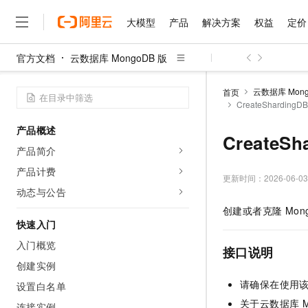
大模型
产品
解决方案
权益
定价
官方文档
云数据库 MongoDB 版
大模型
产品
解决方案
权益
定价
云市场
伙伴
服务
了解阿里云
精选产品
精选解决方案
普惠上云
产品定价
精选商城
成为销售伙伴
售前咨询
为什么选择阿里云
千问AI平台
云数据库 Mong
首页
了解云产品的定价详情
CreateShardin
大模型服务平台百炼
千问办公，解锁你的工作
普惠上云 官方力荐
分销伙伴
在线服务
网站建设
什么是云计算
大
大模型服务与应用平台
企业级Agent产品，直接
云服务器38元/年起，超
产品概述
咨询伙伴
多端小程序
技术领先
CreateS
云上成本管理
售后服务
千问大模型
Agency Agents：拥
官方推荐返现计划
大模型
产品简介
大模型
精选产品
精选解决方案
Salesforce 国际版订阅
稳定可靠
管理和优化成本
多元化、高性能、安全可靠
推荐新用户得奖励，单订单
销售伙伴合作计划
产品计费
自助服务
更新时间：
2026-06-03
友盟天域
安全合规
人工智能与机器学习
AI
文本生成
无影云电脑
HappyHorse 打造一
云工开物
动态与公告
无影生态合作计划
在线服务
观测云
分析师报告
随时随地安全接入的云上超
高校专属算力普惠，学生认
计算
互联网应用开发
创建或者克隆 Mon
Qwen3.8-Max
HOT
Salesforce On Alibaba C
工单服务
快速入门
智能体时代全能旗舰模型
Tuya 物联网平台阿里云
研究报告与白皮书
云解析DNS
快速拥有专属 OpenClaw
Consulting Partner 合
大数据
容器
入门概览
免费试用
短信专区
接口说明
蓝凌 OA
Qwen3.7-Plus
AI 大模型销售与服务生
创建实例
现代化应用
存储
天池大赛
能看、能想、能动手的多模
云原生大数据计算服务 Max
解决方案免费试用 新老
电子合同
请确保在使用该
设置白名单
面向分析的企业级SaaS模
最高领取价值200元试用
安全
网络与CDN
AI 算法大赛
Qwen3-VL-Plus
关于云数据库 M
畅捷通
连接实例