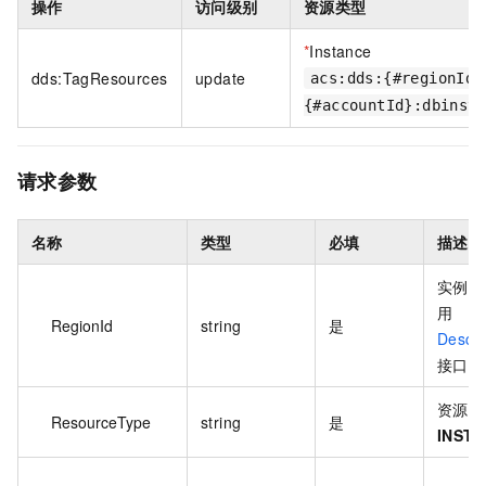
操作
访问级别
资源类型
*
Instance
dds:TagResources
update
acs:dds:{#regionId}
{#accountId}:dbinst
请求参数
名称
类型
必填
描述
实例所
用
RegionId
string
是
Descri
接口查
资源类
ResourceType
string
是
INST