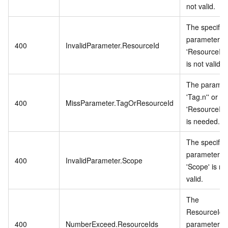
not valid.
The specifie
parameter
400
InvalidParameter.ResourceId
'ResourceId.
is not valid.
The paramet
'Tag.n'' or
400
MissParameter.TagOrResourceId
'ResourceId.
is needed.
The specifie
parameter
400
InvalidParameter.Scope
'Scope' is no
valid.
The
ResourceIds
400
NumberExceed.ResourceIds
parameter's