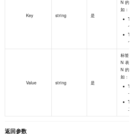
N 的取
如：
Key
string
是
Ta
个
Ta
个
标签的
N 表
N 的取
如：
Value
string
是
Ta
一
Ta
二
返回参数