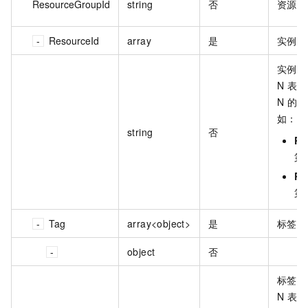
ResourceGroupId
string
否
资源组 
ResourceId
array
是
实例和
实例列
N 表
N 的取
如：
string
否
Re
第
Re
第
Tag
array<object>
是
标签信
object
否
标签的
N 表