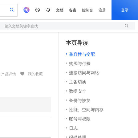
文档
备案
控制台
注册
登录
输入文档关键字查找
验
作计划
器
AI 活动
专业服务
服务伙伴合作计划
开发者社区
加入我们
服务平台百炼
阿里云 OPC 创新助力计划
本页导读
（1）
一站式生成采购清单，支持单品或批量购买
S
io：打造专属 AI 语音助手
S产品伙伴计划（繁花）
峰会
造的大模型服务与应用开发平台
轻量应用服务器
一句话生成原生可编辑精美 PPT 文稿
AI 生产力先锋
Al MaaS 服务伙伴赋能合作
域名
博文
Careers
至高可申请百万元
兼容性与变配
性可伸缩的云计算服务
开启高性价比 AI 编程新体验
Qwen-Audio-3.0-Realtime 端到端实时语音角色扮演
输入一句话想法, 轻松生成专业的 PPT
先锋实践拓展 AI 生产力的边界
快速构建应用程序和网站，即刻迈出上云第一步
Token 补贴，五大权
计划
海大会
伙伴信用分合作计划
商标
问答
社会招聘
购买与付费
益加速 OPC 成功
S
eek-V4-Pro
数字证书管理服务（原SSL证书）
一键部署幻兽帕鲁游戏服务器
飞天发布时刻
HOT
划
备案
电子书
校园招聘
连接访问与网络
pSeek-V4-Pro
视频创作，一键激活电商全链路生产力
全托管，含MySQL、PostgreSQL、SQL Server、MariaDB多引擎
实现全站HTTPS，呈现可信的WEB访问
一键购买专属联机服务器，轻松开启游戏
所见，即是所愿
我的收藏
产品详情
更多支持
划
公司注册
镜像站
主备切换
视频生成
语音识别与合成
专属 QwenPaw
短信服务
漫剧工坊：一站式动画创作平台
AI 实训营
HOT
合作伙伴培训与认证
数据安全
划
上云迁移
的智能体编程平台
站生成，高效打造优质广告素材
从聊天伙伴进化为能主动干活的本地数字员工
快速生产连贯的高质量长漫剧
从基础到进阶，Agent 创客手把手教你
国内短信简单易用，安全可靠，秒级触达，全球覆盖200+国家和地区。
e-1.1-T2V
Qwen3-TTS-Flash
lScope
我要反馈
查询合作伙伴
备份与恢复
畅细腻的高质量视频
离线语音合成大模型，多语言方言自适应，低延迟高稳定
n Alibaba Cloud ISV 合作
代维服务
olarDB
建企业门户网站
大数据开发治理平台 DataWorks
10 分钟搭建微信、支付宝小程序
性能、空间与内存
创新加速
ope
登录合作伙伴管理后台
我要建议
站，无忧落地极速上线
以可视化方式快速构建移动和 PC 门户网站
100%兼容MySQL、PostgreSQL，兼容Oracle，支持集中和分布式
高效部署网站，快速应用到小程序
Data Agent 驱动的一站式 Data+AI 开发治理平台
e-1.1-I2V
Cosyvoice-V3-Flash
账号与权限
安全
畅自然，细节丰富
高表现力语音合成大模型，语音克隆听感自然
我要投诉
上云场景组合购
伴
日志
边界网络安全防护产品
漫剧创作，剧本、分镜、视频高效生成
覆盖90%+业务场景，专享组合折扣价
2V
VPN
Fun-ASR
报错处理