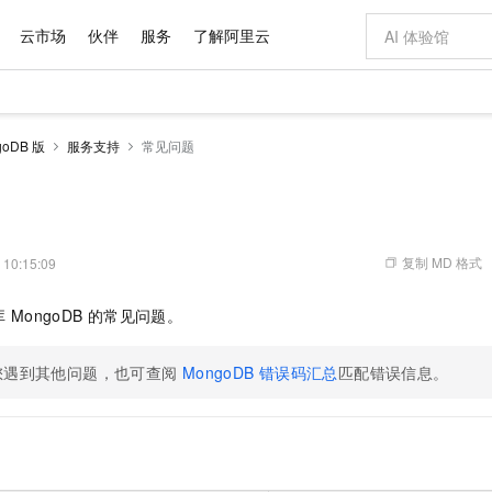
云市场
伙伴
服务
了解阿里云
AI 特惠
数据与 API
成为产品伙伴
企业增值服务
最佳实践
价格计算器
AI 场景体
基础软件
产品伙伴合
阿里云认证
市场活动
配置报价
大模型
oDB 版
服务支持
常见问题
自助选配和估算价格
新方式
域名与网站
睿译宝，AI翻译排版一步到位
智启 AI 普惠权益
产品生态集成认证中心
企业支持计划
云上春晚
千问官方 MaaS 平台，为开发者和 Agent 而生，新用户赠送 1 亿 + tokens 额度
云服务器 EC
Qwen Aud
AI Coding
阿里云Maa
2026 阿里云
为企业打
数据集
Windows
大模型认证
模型
NEW
NEW
交付可用成果
值低价云产品抢先购
提供智能易用的域名与建站服务
上传文档即自动完成翻译和格式还原
至高享 1亿+免费 tokens，加速 Al 应用落地
安全可靠、弹
智能编程，一键
产品生态伙伴
专家技术服务
云上奥运之旅
弹性计算合作
阿里云中企出
手机三要素
宝塔 Linux
全部认证
价格优势
有专属领域专家
对象存储 OSS
GLM-5.2：长任务时代开源旗舰模型
阿里云 OPC 创新助力计划
云数据库 RD
即刻拥有 DeepS
AI 电商营销
产品生态伙伴工作台
企业增值服务台
云栖战略参考
云存储合作计
云栖大会
身份实名认证
CentOS
训练营
推动算力普惠，释放技术红利
的大模型服务
最高返9万
多领域专家智能体,一键组建 AI 虚拟交付团队
至高百万元 Token 补贴，加速一人公司成长
稳定、安全、高性价比、高性能的云存储服务
真正可用的 1M 上下文,一次完成代码全链路开发
轻松解锁专属 Dee
从图文生成到
复制 MD 格式
 10:15:09
云上的中国
数据库合作计
活动全景
短信
Docker
图片和
站式影视创作平台
人工智能平台 PAI
Hermes Agent，打造自进化智能体
Token Plan 模型订阅计划
Qoder
5 分钟轻松部署
AI 广告创作
企业成长
大模型
NEW
信息公告
库
MongoDB
的常见问题。
看见新力量
云网络合作计
OCR 文字识别
JAVA
级电脑
证享300元代金券
可视化编排打通从文字构思到成片全链路闭环
一站式AI开发、训练和推理服务
自主进化，持久记忆，越用越聪明
Qwen3.8-Max 首发尝鲜，限时加量 10 倍，夜间低至2折
面向真实软件
图文、视频一
Kimi-K3
HappyHors
NEW
魔搭 Mode
loud
服务实践
官网公告
Kimi 最新旗舰模型，长程编程与推理利器
让文字生成流
金融模力时刻
Salesforce O
版
发票查验
全能环境
您遇到其他问题，也可查阅
MongoDB
错误码汇总
匹配错误信息。
Qoder CN
Claude Code + GStack 打造工程团队
千问办公，限时限量积分加倍
云原生数据库 P
低代码高效构
AI 建站
NEW
作计划
计划
创新中心
魔搭 ModelSc
健康状态
让AI从“聊天伙伴”进化为能干活的“数字员工”
覆盖公网/内网、递归/权威、移动APP等全场景解析服务
安装技能 GStack，拥有专属 AI 工程团队
你的AI工作搭子，覆盖日常办公高频场景
基于千问大模型等，支持代码智能生成、研发智能问答
0 代码专业建
客户案例
天气预报查询
操作系统
Deepseek-v4-pro
HappyHors
态合作计划
态智能体模型
旗舰 MoE 大模型，百万上下文与顶尖推理能力
图生视频，流
Compute
同享
容器服务 Kubernetes 版 ACK
万小智 AI 建站低至 15元/月
云防火墙
AI 短剧/漫剧
快递物流查询
WordPress
成为服务伙
高校合作
式云数据仓库
点，立即开启云上创新
提供一站式管理容器应用的 K8s 服务
送.CN域名，送备案服务码
云原生的云上
AI助力短剧
GLM-5.2
Wan2.7-T
Ubuntu