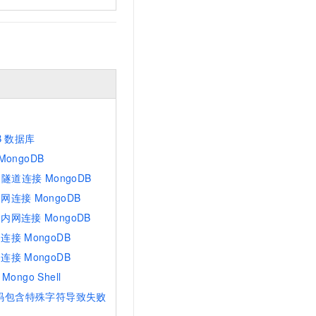
t.diy 一步搞定创意建站
构建大模型应用的安全防护体系
通过自然语言交互简化开发流程,全栈开发支持
通过阿里云安全产品对 AI 应用进行安全防护
B
数据库
MongoDB
隧道连接
MongoDB
内网连接
MongoDB
过内网连接
MongoDB
网连接
MongoDB
网连接
MongoDB
Mongo Shell
码包含特殊字符导致失败