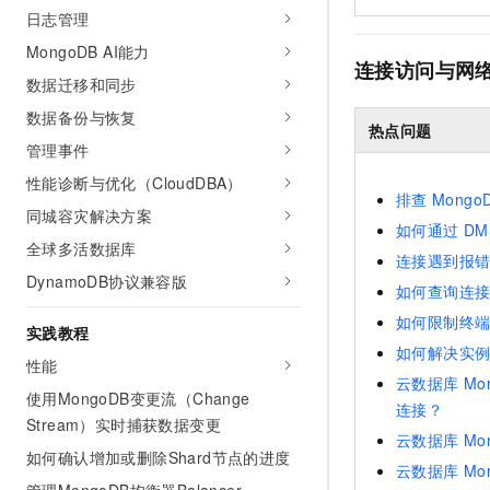
10 分钟在聊天系统中增加
日志管理
专有云
MongoDB AI能力
连接访问与网
数据迁移和同步
数据备份与恢复
热点问题
管理事件
性能诊断与优化（CloudDBA）
排查
Mongo
同城容灾解决方案
如何通过
DM
全球多活数据库
连接遇到报
DynamoDB协议兼容版
如何查询连
如何限制终
实践教程
如何解决实
性能
云数据库
Mo
使用MongoDB变更流（Change
连接？
Stream）实时捕获数据变更
云数据库
Mo
如何确认增加或删除Shard节点的进度
云数据库
Mo