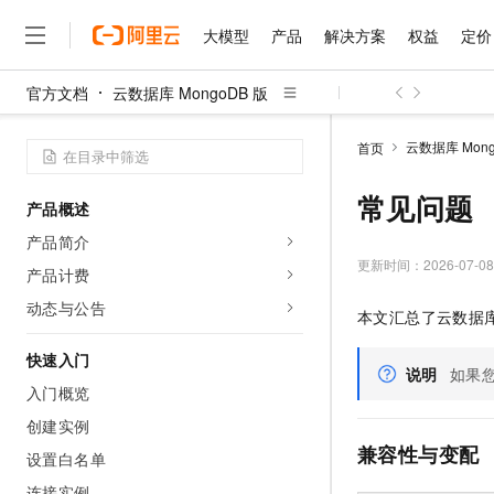
大模型
产品
解决方案
权益
定价
官方文档
云数据库 MongoDB 版
大模型
产品
解决方案
权益
定价
云市场
伙伴
服务
了解阿里云
精选产品
精选解决方案
普惠上云
产品定价
精选商城
成为销售伙伴
售前咨询
为什么选择阿里云
千问AI平台
云数据库 Mong
首页
了解云产品的定价详情
大模型服务平台百炼
千问办公，解锁你的工作
普惠上云 官方力荐
分销伙伴
在线服务
网站建设
什么是云计算
大
大模型服务与应用平台
企业级Agent产品，直接
云服务器38元/年起，超
常见问题
产品概述
咨询伙伴
多端小程序
技术领先
云上成本管理
售后服务
千问大模型
Agency Agents：拥
官方推荐返现计划
大模型
产品简介
大模型
精选产品
精选解决方案
Salesforce 国际版订阅
稳定可靠
管理和优化成本
多元化、高性能、安全可靠
推荐新用户得奖励，单订单
更新时间：
2026-07-08
销售伙伴合作计划
产品计费
自助服务
友盟天域
安全合规
人工智能与机器学习
AI
文本生成
无影云电脑
HappyHorse 打造一
云工开物
动态与公告
本文汇总了云数据
无影生态合作计划
在线服务
观测云
分析师报告
随时随地安全接入的云上超
高校专属算力普惠，学生认
计算
互联网应用开发
Qwen3.8-Max
HOT
Salesforce On Alibaba C
工单服务
快速入门
智能体时代全能旗舰模型
Tuya 物联网平台阿里云
研究报告与白皮书
说明
如果
云解析DNS
快速拥有专属 OpenClaw
Consulting Partner 合
大数据
容器
入门概览
免费试用
短信专区
蓝凌 OA
Qwen3.7-Plus
AI 大模型销售与服务生
创建实例
现代化应用
存储
天池大赛
能看、能想、能动手的多模
云原生大数据计算服务 Max
解决方案免费试用 新老
电子合同
兼容性与变配
设置白名单
面向分析的企业级SaaS模
最高领取价值200元试用
安全
网络与CDN
AI 算法大赛
Qwen3-VL-Plus
畅捷通
连接实例