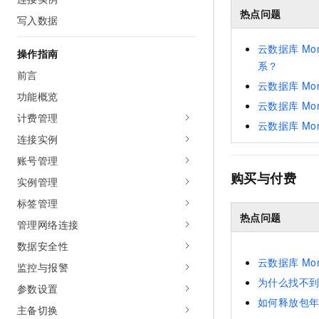
AI 产品 免费试用
网络
热点问题
安全
云开发大赛
写入数据
Tableau 订阅
1亿+ 大模型 tokens 和 
可观测
入门学习赛
中间件
AI空中课堂在线直播课
云数据库
Mo
操作指南
140+云产品 免费试用
大模型服务
系？
上云与迁云
产品新客免费试用，最长1
数据库
前言
云数据库
Mo
生态解决方案
千问AI平台-Token Plan
功能概览
企业出海
大模型ACA认证体验
大数据计算
云数据库
Mo
助力企业全员 AI 认知与能
计费管理
行业生态解决方案
云数据库
Mo
政企业务
媒体服务
千问AI平台-模型体验
连接实例
开发者生态解决方案
在线体验全尺寸、多种模态
账号管理
企业服务与云通信
AI 开发和 AI 应用解决
购买与付费
Happy 系列大模型
实例管理
域名与网站
标签管理
热点问题
终端用户计算
管理网络连接
数据安全性
Serverless
大模型解决方案
云数据库
Mo
监控与报警
开发工具
为什么找不
快速部署 Dify，高效搭建 
参数设置
如何释放包
迁移与运维管理
主备切换