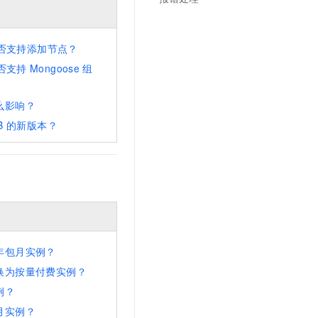
文戏情感细腻自然，动作戏激烈拳拳到肉，实现更强表演能力
支持中英文自由切换，具备更强的噪声鲁棒性
云聚AI 严选权益
SSL 证书
，一键激活高效办公新体验
精选AI产品，从模型到应用全链提效
堡垒机
否支持添加节点？
AI 用量加速计划
应用
防火墙
否支持
Mongoose
组
、识别商机，让客服更高效、服务更出色。
新老同享，达量后返
千问办公
主机安全
NEW
么影响？
的智能体编程平台
一站式AI生产力平台
B
的新版本？
AI 应用及服务市场
伶鹊
企业级人与Agent协作平台，接入和调度多个数字员工
智能客服平台，对话机器人、对话分析、智能外呼
AI 应用
大模型服务平台百炼 - 全妙
大模型
应用创作平台
多模态内容创作工具，已接入 DeepSeek
自然语言处理
数据标注
年包月实例？
机器学习
换为按量付费实例？
息提取
与 AI 智能体进行实时音视频通话
例？
从文本、图片、视频中提取结构化的属性信息
构建支持视频理解的 AI 音视频实时通话应用
月实例？