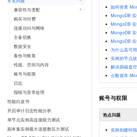
常见问题
如何排查
Mo
兼容性与变配
MongoDB
实
购买与付费
MongoDB
实
连接访问与网络
MongoDB
实
主备切换
MongoDB
实
数据安全
为什么高可
备份与恢复
实例的节点
性能、空间与内存
解决因磁盘
账号与权限
云数据库
Mo
日志
报错与异常处理
账号与权限
性能白皮书
开启审计日志性能分析
热点问题
单节点实例高连接能力测试
副本集实例最大连接数压力测试
实例创建时