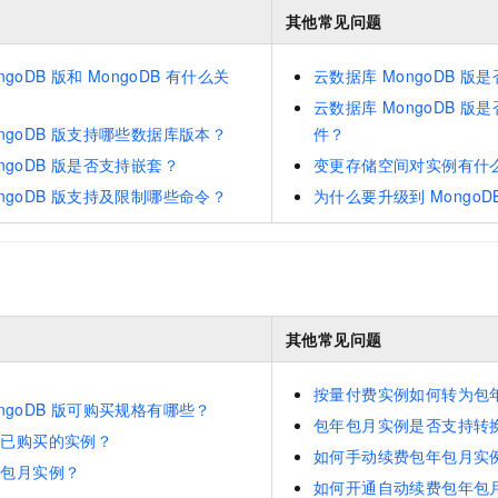
服务生态伙伴
视觉 Coding、空间感知、多模态思考等全面升级
1M上下文，专为长程任务能力而生
云工开物
企业应用
Night Plan 支持 Qwen 3.8-Max
AI 办公
NEW
其他常见问题
Red Hat
30+ 款产品免费体验
夜间 5 折，Qwen/Meoo/TokenPlan 客户专享
AI智能应用
科研合作
ERP
堂（旗舰版）
SUSE
ngoDB
版和
MongoDB
有什么关
云数据库
MongoDB
版是
智能客服
AI 应用构建
大模型原生
CRM
云数据库
MongoDB
版是
2个月
自动承接线索
ngoDB
版支持哪些数据库版本？
件？
建站小程序
Qoder
大模型服务平台百炼-应用模版
OA 办公系统
HOT
NEW
ngoDB
版是否支持嵌套？
变更存储空间对实例有什
面向真实软件
个人版上线、团队版降价；千问3.8-Max首发发尝鲜
丰富多元化的应用模版和解决方案
力提升
财税管理
模板建站
ngoDB
版支持及限制哪些命令？
为什么要升级到
MongoD
万有无界
大模型服务平台百炼-智能体
400电话
定制建站
的模型效果
灵活可视化地构建企业级 Agent
方案
广告营销
模板小程序
秒悟
人工智能平台 PAI
定制小程序
云端极速 AI 
新一代 AI 视频生成模型，深度适配广告营销等场景
AI Native 的算法工程平台，一站式完成建模、训练、推理服务部署
其他常见问题
APP 开发
建站系统
按量付费实例如何转为包
ngoDB
版可购买规格有哪些？
包年包月实例是否支持转
到已购买的实例？
AI 应用
10分钟微调：让0.6B模型媲美235B模型
多模态数据信
如何手动续费包年包月实
依托云原生高可用架构,实现Dify私有化部署
用1%尺寸在特定领域达到大模型90%以上效果
年包月实例？
如何开通自动续费包年包