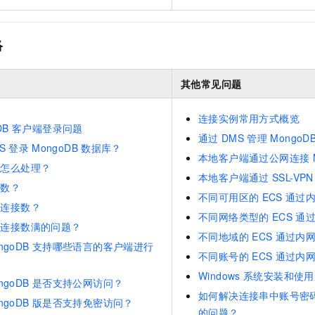
一个 AI 助手
即刻拥有 DeepSeek-R1 满血版
超强辅助，Bol
在企业官网、通讯软件中为客户提供 AI 客服
多种方案随心选，轻松解锁专属 DeepSeek
络
其他常见问题
连接实例常用方式概览
DB
客户端登录问题
通过
DMS
管理
MongoD
S
登录
MongoDB
数据库？
本地客户端通过公网连接
错怎么处理？
本地客户端通过
SSL-VPN
接数？
不同可用区的
ECS
通过
端连接数？
不同网络类型的
ECS
通
例连接数满的问题？
不同地域的
ECS
通过内
ngoDB
支持哪些语言的客户端进行
不同账号的
ECS
通过内
Windows
系统安装和使用
ngoDB
是否支持公网访问？
如何解决连接串中账号密
ngoDB
版是否支持免密访问？
的问题？