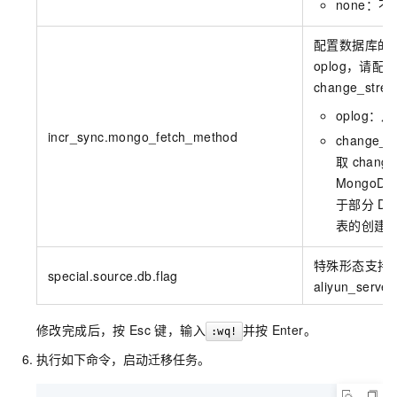
none：
配置数据库的
oplog，请配
change_stre
oplog：
incr_sync.mongo_fetch_method
change
取
change
MongoDB 
于部分
DD
表的创建
特殊形态支持
special.source.db.flag
aliyun_serve
修改完成后，按
Esc
键，输入
并按
Enter。
:wq!
执行如下命令，启动迁移任务。