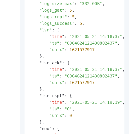
"log_size_max"
: 
"332.00B"
,

"logs_get"
: 
5
,

"logs_repl"
: 
5
,

"logs_success"
: 
5
,

"lsn"
: {

        "
time
": 
"2021-05-21 14:18:37"
,

"ts"
: 
"6964624121430802437"
,

"unix"
: 
1621577917
    },

    "lsn_ack": {

        "
time
": 
"2021-05-21 14:18:37"
,

"ts"
: 
"6964624121430802437"
,

"unix"
: 
1621577917
    },

    "lsn_ckpt": {

        "
time
": 
"2021-05-21 14:19:19"
,

"ts"
: 
"0"
,

"unix"
: 
0
    },

    "now": {
