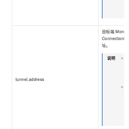
S
目标端
Mong
ConnectionSt
址。
说明
tunnel.address
C
R