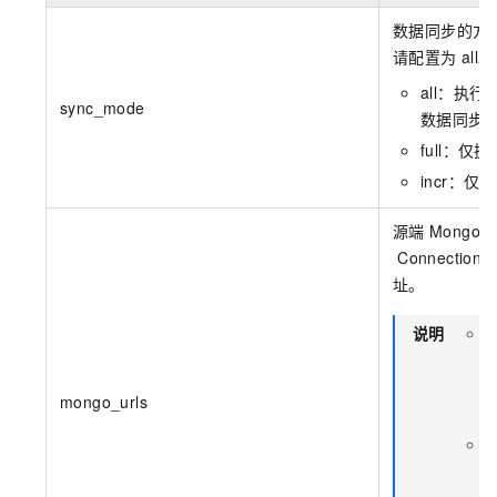
数据同步的方
请配置为
all。
all：执
sync_mode
数据同步
full：
incr：
源端
MongoDB
ConnectionSt
址。
说明
mongo_urls
C
R