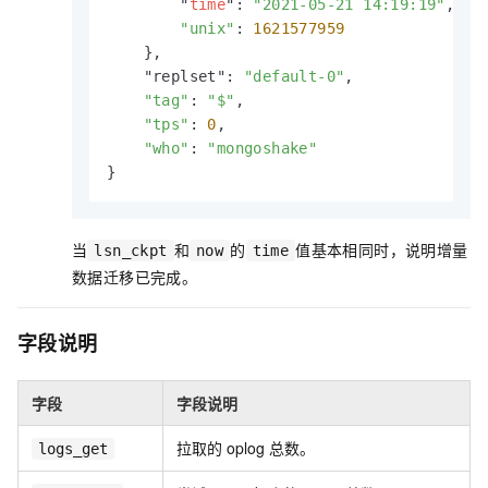
        "
time
": 
"2021-05-21 14:19:19"
,

"unix"
: 
1621577959
    },

    "replset": 
"default-0"
,

"tag"
: 
"$"
,

"tps"
: 
0
,

"who"
: 
"mongoshake"
}
当
和
的
值基本相同时，说明增量
lsn_ckpt
now
time
数据迁移已完成。
字段说明
字段
字段说明
拉取的
oplog
总数。
logs_get