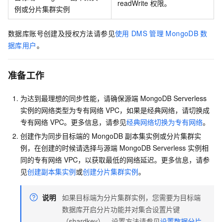
readWrite
权限。
例或分片集群实例
数据库账号创建及授权方法请参见
使用
DMS
管理
MongoDB
数
据库用户
。
准备工作
为达到最理想的同步性能，请确保源端
MongoDB Serverless
实例的网络类型为专有网络
VPC，如果是经典网络，请切换成
专有网络
VPC。更多信息，请参见
经典网络切换为专有网络
。
创建作为同步目标端的
MongoDB
副本集实例或分片集群实
例，在创建的时候请选择与源端
MongoDB Serverless
实例相
同的专有网络
VPC，以获取最低的网络延迟。更多信息，请参
见
创建副本集实例
或
创建分片集群实例
。
说明
如果目标端为分片集群实例，您需要为目标端
数据库开启分片功能并对集合设置片键
（shardkey），设置方法请参见
设置数据分片