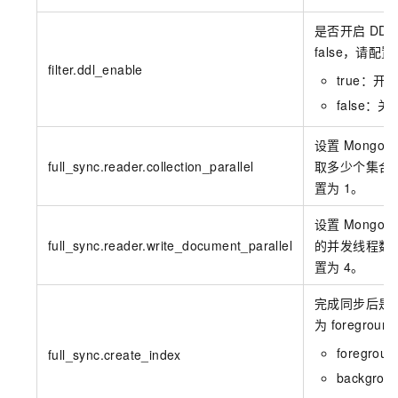
是否开启
DDL
false，请配置
filter.ddl_enable
true：开
false：关
设置
MongoS
full_sync.reader.collection_parallel
取多少个集合
置为
1。
设置
MongoS
full_sync.reader.write_document_parallel
的并发线程数
置为
4。
完成同步后是
为
foregroun
foregr
full_sync.create_index
backgr