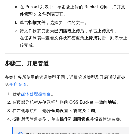
在
Bucket
列表中，单击要上传的
Bucket
名称，打开
文
件管理
>
文件列表
页面。
单击
扫描文件
，选择要上传的文件。
待文件状态变更为
已扫描待上传
后，单击
上传文件
。
在任务列表中查看文件状态变更为
上传成功
后，则表示上
传完成。
步骤三、开启管道
各类任务所使用的管道类型不同，详细管道类型及开启说明请参
见
开启管道
。
登录
媒体处理控制台
。
在顶部导航栏左侧选择与您的
OSS Bucket
一致的
地域
。
在左侧导航栏，选择
全局设置
>
管道及回调
。
找到所需管道类型，单击
操作
列
启用管道
并设置管道名称。