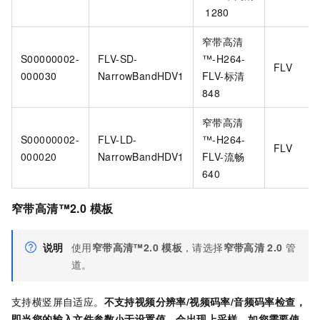
1280
窄带高清
S00000002-
FLV-SD-
™️-H264-
FLV
000030
NarrowBandHDV1
FLV-标清
848
窄带高清
S00000002-
FLV-LD-
™️-H264-
FLV
000020
NarrowBandHDV1
FLV-流畅
640
窄带高清™2.0
模板
说明
使用
窄带高清™2.0
模板
，请选择
窄带高清
2.0
管
道。
支持横竖屏自适应。
不支持视频分辨率/视频码率/音频码率检查，
即当您的输入文件参数小于设置值，会出现上采样。如您需要使