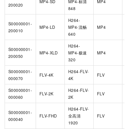
MP4-SD
MP4-标清
MP4
H
200020
848
H264-
S00000001-
MP4-LD
MP4-流畅
MP4
H
200010
640
H264-
S00000001-
MP4-XLD
MP4-极速
MP4
H
200050
320
S00000001-
H264-FLV-
FLV-4K
FLV
H
000070
4K
S00000001-
H264-FLV-
FLV-2K
FLV
H
000060
2K
H264-FLV-
S00000001-
FLV-FHD
全高清
FLV
H
000040
1920