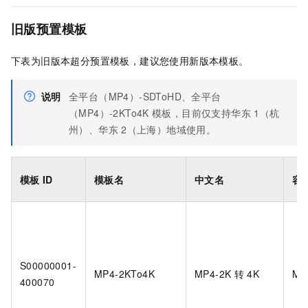
旧版预置模板
下表为旧版本超分预置模板，建议您使用新版本模板。
说明
全平台（MP4）-SDToHD、全平台
（MP4）-2KTo4K
模板，目前仅支持华东
1（杭
州）、华东
2（上海）地域使用。
模板
ID
模板名
中文名
容
S00000001-
MP4-2KTo4K
MP4-2K
转
4K
MP
400070