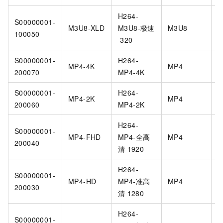
H264-
S00000001-
M3U8-XLD
M3U8-极速
M3U8
H
100050
320
S00000001-
H264-
MP4-4K
MP4
H
200070
MP4-4K
S00000001-
H264-
MP4-2K
MP4
H
200060
MP4-2K
H264-
S00000001-
MP4-FHD
MP4-全高
MP4
H
200040
清
1920
H264-
S00000001-
MP4-HD
MP4-准高
MP4
H
200030
清
1280
H264-
S00000001-