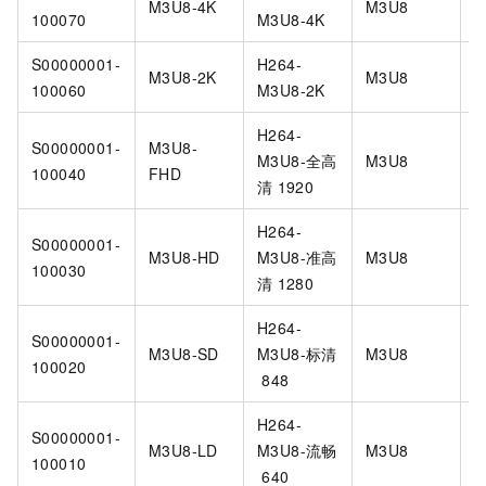
M3U8-4K
M3U8
H
100070
M3U8-4K
S00000001-
H264-
M3U8-2K
M3U8
H
100060
M3U8-2K
H264-
S00000001-
M3U8-
M3U8-全高
M3U8
H
100040
FHD
清
1920
H264-
S00000001-
M3U8-HD
M3U8-准高
M3U8
H
100030
清
1280
H264-
S00000001-
M3U8-SD
M3U8-标清
M3U8
H
100020
848
H264-
S00000001-
M3U8-LD
M3U8-流畅
M3U8
H
100010
640