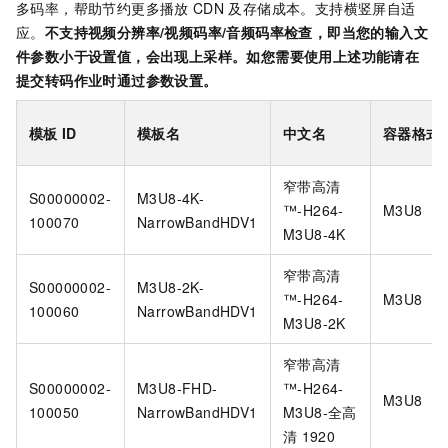
多码率，帮助节约更多播放
CDN
及存储成本。支持横竖屏自适
应。
不支持视频分辨率/视频码率/音频码率检查，即当您的输入文
件参数小于设置值，会出现上采样。如您需要使用上述功能请在
提交转码作业时通过参数设置。
模板
ID
模板名
中文名
容器格式
窄带高清
S00000002-
M3U8-4K-
™️-H264-
M3U8
100070
NarrowBandHDV1
M3U8-4K
窄带高清
S00000002-
M3U8-2K-
™️-H264-
M3U8
100060
NarrowBandHDV1
M3U8-2K
窄带高清
S00000002-
M3U8-FHD-
™️-H264-
M3U8
100050
NarrowBandHDV1
M3U8-全高
清
1920