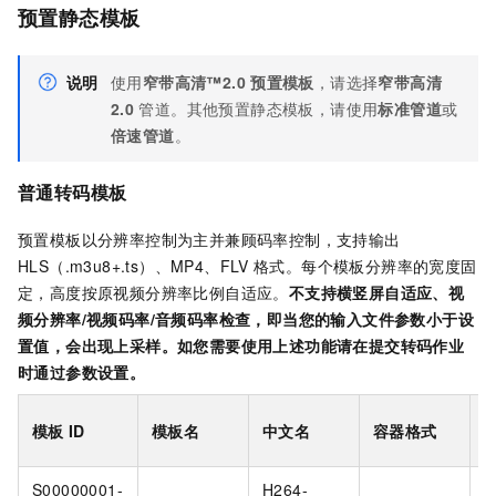
预置静态模板
说明
使用
窄带高清™2.0
预置模板
，请选择
窄带高清
2.0
管道。其他预置静态模板，请使用
标准管道
或
倍速管道
。
普通转码模板
预置模板以分辨率控制为主并兼顾码率控制，支持输出
HLS（.m3u8+.ts）、MP4、FLV
格式。每个模板分辨率的宽度固
定，高度按原视频分辨率比例自适应。
不支持横竖屏自适应、视
频分辨率/视频码率/音频码率检查，即当您的输入文件参数小于设
置值，会出现上采样。如您需要使用上述功能请在提交转码作业
时通过参数设置。
模板
ID
模板名
中文名
容器格式
S00000001-
H264-