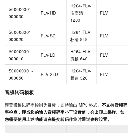
H264-FLV-
S00000001-
FLV-HD
准高清
FLV
H
000030
1280
S00000001-
H264-FLV-
FLV-SD
FLV
H
000020
标清
848
S00000001-
H264-FLV-
FLV-LD
FLV
H
000010
流畅
640
S00000001-
H264-FLV-
FLV-XLD
FLV
H
000050
极速
320
音频转码模板
预置模板以码率控制为目标，支持输出
MP3
格式。
不支持音频码
率检查，即当您的输入音频码率小于设置值，会出现上采样。如
您需要使用上述功能请在提交转码作业时通过参数设置。