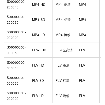
S00000000-
MP4-HD
MP4-高清
MP4
1
200040
S00000000-
MP4-SD
MP4-标清
MP4
5
200030
S00000000-
MP4-LD
MP4-流畅
MP4
5
200020
S00000000-
FLV-FHD
FLV-全高清
FLV
2
000050
S00000000-
FLV-HD
FLV-高清
FLV
1
000040
S00000000-
FLV-SD
FLV-标清
FLV
5
000030
S00000000-
FLV-LD
FLV-流畅
FLV
5
000020