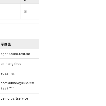
t.diy 一步搞定创意建站
构建大模型应用的安全防护体系
通过自然语言交互简化开发流程,全栈开发支持
通过阿里云安全产品对 AI 应用进行安全防护
无
示例值
agent-auto-test-sc
cn-hangzhou
edasmsc
dcqtkuhnc4@66e523
5415****
demo-cartservice