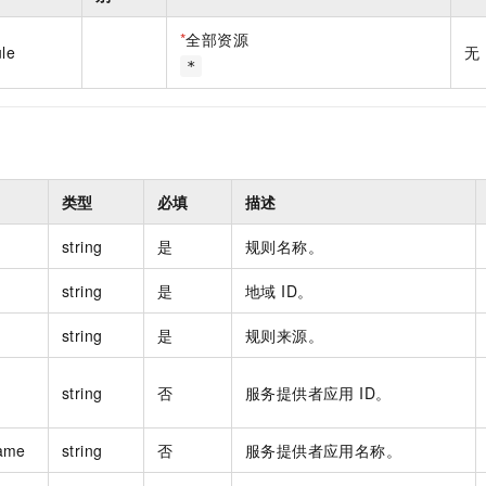
一个 AI 助手
即刻拥有 DeepSeek-R1 满血版
超强辅助，Bol
在企业官网、通讯软件中为客户提供 AI 客服
多种方案随心选，轻松解锁专属 DeepSeek
*
全部资源
le
无
*
类型
必填
描述
string
是
规则名称。
string
是
地域 ID。
string
是
规则来源。
string
否
服务提供者应用 ID。
ame
string
否
服务提供者应用名称。