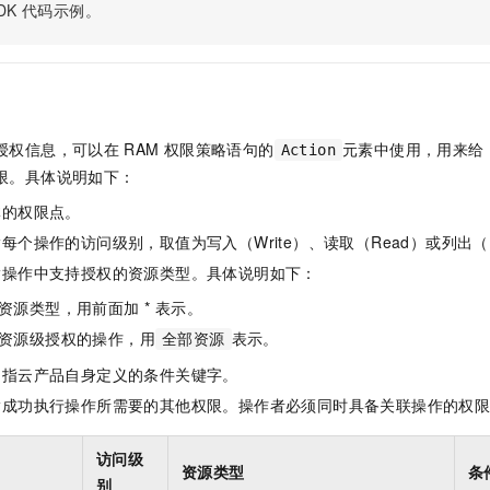
服务生态伙伴
视觉 Coding、空间感知、多模态思考等全面升级
1M上下文，专为长程任务能力而生
DK
代码示例。
云工开物
企业应用
Night Plan 支持 Qwen 3.8-Max
AI 办公
NEW
Red Hat
30+ 款产品免费体验
夜间 5 折，Qwen/Meoo/TokenPlan 客户专享
AI智能应用
科研合作
ERP
堂（旗舰版）
SUSE
智能客服
AI 应用构建
大模型原生
CRM
2个月
自动承接线索
建站小程序
Qoder
大模型服务平台百炼-应用模版
OA 办公系统
HOT
NEW
授权信息，可以在
RAM
权限策略语句的
元素中使用，用来给
Action
面向真实软件
个人版上线、团队版降价；千问3.8-Max首发发尝鲜
丰富多元化的应用模版和解决方案
限。具体说明如下：
力提升
财税管理
模板建站
万有无界
大模型服务平台百炼-智能体
体的权限点。
400电话
定制建站
的模型效果
灵活可视化地构建企业级 Agent
每个操作的访问级别，取值为写入（Write）、读取（Read）或列出（L
方案
广告营销
模板小程序
指操作中支持授权的资源类型。具体说明如下：
秒悟
人工智能平台 PAI
定制小程序
云端极速 AI 
新一代 AI 视频生成模型，深度适配广告营销等场景
AI Native 的算法工程平台，一站式完成建模、训练、推理服务部署
资源类型，用前面加 * 表示。
资源级授权的操作，用
表示。
APP 开发
全部资源
是指云产品自身定义的条件关键字。
建站系统
指成功执行操作所需要的其他权限。操作者必须同时具备关联操作的权
AI 应用
10分钟微调：让0.6B模型媲美235B模型
多模态数据信
访问级
依托云原生高可用架构,实现Dify私有化部署
用1%尺寸在特定领域达到大模型90%以上效果
资源类型
条
别