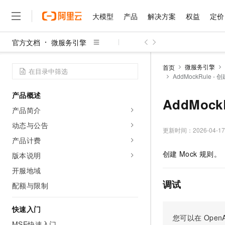
大模型
产品
解决方案
权益
定价
官方文档
微服务引擎
大模型
产品
解决方案
权益
定价
云市场
伙伴
服务
了解阿里云
精选产品
精选解决方案
普惠上云
产品定价
精选商城
成为销售伙伴
售前咨询
为什么选择阿里云
千问AI平台
微服务引擎
首页
了解云产品的定价详情
AddMockRule -
大模型服务平台百炼
睿译宝，AI翻译排版一
普惠上云 官方力荐
分销伙伴
在线服务
网站建设
什么是云计算
大
大模型服务与应用平台
上传文档即自动完成翻译和
云服务器38元/年起，超
产品概述
咨询伙伴
多端小程序
技术领先
AddMock
云上成本管理
售后服务
千问大模型
GLM-5.2：长任务时代
官方推荐返现计划
大模型
产品简介
大模型
精选产品
精选解决方案
Salesforce 国际版订阅
稳定可靠
管理和优化成本
多元化、高性能、安全可靠
推荐新用户得奖励，单订单
销售伙伴合作计划
动态与公告
自助服务
更新时间：
2026-04-17
友盟天域
安全合规
人工智能与机器学习
AI
文本生成
无影云电脑
Hermes Agent，打造
云工开物
产品计费
无影生态合作计划
在线服务
观测云
分析师报告
随时随地安全接入的云上超
自主进化，持久记忆，越用
高校专属算力普惠，学生认
计算
互联网应用开发
创建
Mock
规则。
版本说明
Qwen3.8-Max
HOT
Salesforce On Alibaba C
工单服务
智能体时代全能旗舰模型
Tuya 物联网平台阿里云
研究报告与白皮书
开服地域
云解析DNS
快速拥有专属 OpenClaw
Consulting Partner 合
大数据
容器
免费试用
短信专区
调试
配额与限制
蓝凌 OA
Qwen3.7-Plus
AI 大模型销售与服务生
现代化应用
存储
天池大赛
能看、能想、能动手的多模
云原生大数据计算服务 Max
解决方案免费试用 新老
电子合同
快速入门
面向分析的企业级SaaS模
最高领取价值200元试用
安全
网络与CDN
您可以在
OpenA
AI 算法大赛
Qwen3-VL-Plus
畅捷通
MSE快速入门