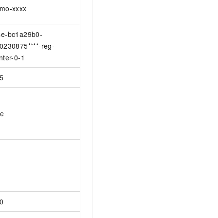
mo-xxxx
e-bc1a29b0-
0230875****-reg-
nter-0-1
5
ue
0