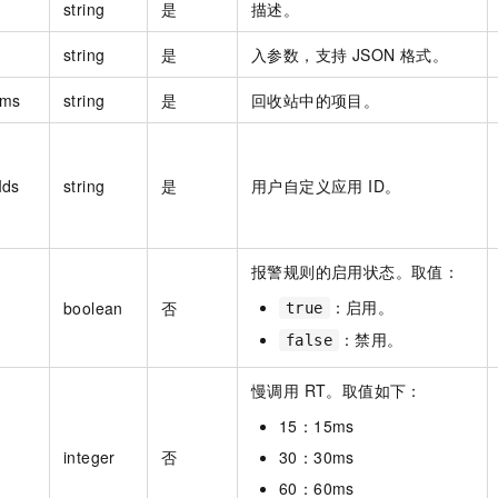
string
是
描述。
string
是
入参数，支持 JSON 格式。
ems
string
是
回收站中的项目。
Ids
string
是
用户自定义应用 ID。
报警规则的启用状态。取值：
：启用。
boolean
否
true
：禁用。
false
慢调用 RT。取值如下：
15：15ms
integer
否
30：30ms
60：60ms