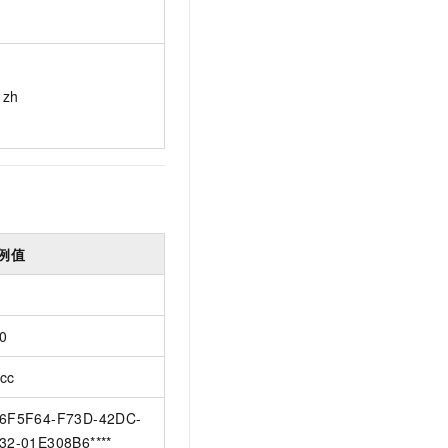
zh
例值
0
cc
6F5F64-F73D-42DC-
32-01E308B6****