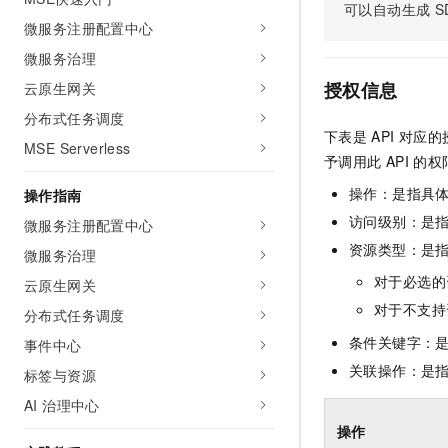
可以自动生成
S
AI 产品 免费试用
网络
安全
云开发大赛
微服务注册配置中心
Tableau 订阅
1亿+ 大模型 tokens 和 
微服务治理
可观测
入门学习赛
中间件
AI空中课堂在线直播课
140+云产品 免费试用
大模型服务
授权信息
云原生网关
上云与迁云
产品新客免费试用，最长1
数据库
分布式任务调度
生态解决方案
千问AI平台-Token Plan
下表是
API
对应的
企业出海
大模型ACA认证体验
大数据计算
MSE Serverless
予调用此
API
的权
助力企业全员 AI 认知与能
行业生态解决方案
政企业务
媒体服务
千问AI平台-模型体验
操作：是指具
操作指南
开发者生态解决方案
在线体验全尺寸、多种模态
访问级别：是指
微服务注册配置中心
企业服务与云通信
AI 开发和 AI 应用解决
资源类型：是
Happy 系列大模型
微服务治理
域名与网站
对于必选的
云原生网关
终端用户计算
对于不支持
分布式任务调度
条件关键字：
事件中心
Serverless
大模型解决方案
关联操作：是
标签与资源
开发工具
快速部署 Dify，高效搭建 
AI 治理中心
迁移与运维管理
操作