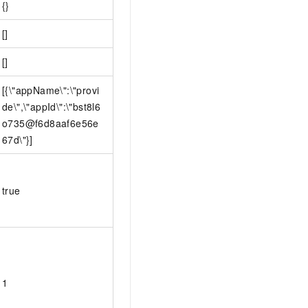
{}
[]
[]
[{\"appName\":\"provi
de\",\"appId\":\"bst8l6
o735@f6d8aaf6e56e
67d\"}]
true
1