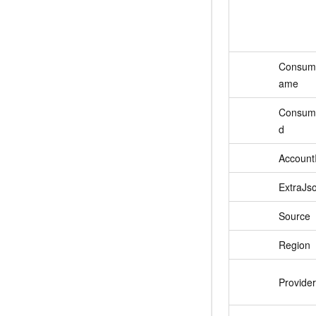
Consum
ame
Consum
d
Account
ExtraJs
Source
Region
Provide