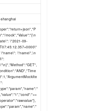
-shanghai
"oper":"return+json","P
h":"/mock","Value":"{\n
date\": \"2021-09-
T07:45:12.357+0000\"
n \"name\": \"name\",\n
d\":
1\"\n}","Method":"GET",
ondition":"AND","Time
t":1,"ArgumentMockIte
":
"type":"param","name":"
","value":"1","cond":"==
"operator":"rawvalue"},
type":"param","name":"