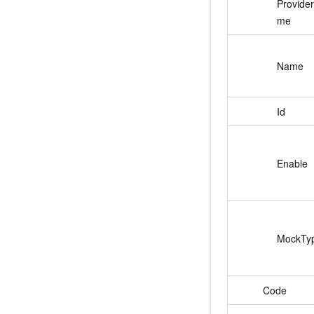
Provide
me
Name
Id
Enable
MockTy
Code