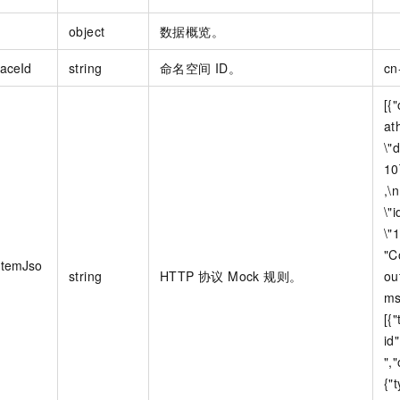
object
数据概览。
aceId
string
命名空间 ID。
cn
[{
at
\"
10
,\
\"i
\"
"C
ItemJso
string
HTTP 协议 Mock 规则。
ou
ms
[{
id
",
{"