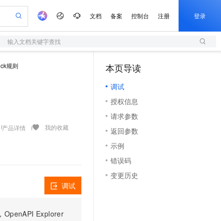
文档
备案
控制台
注册
登录
输入文档关键字查找
验
作计划
器
AI 活动
专业服务
服务伙伴合作计划
开发者社区
加入我们
服务平台百炼
阿里云 OPC 创新助力计划
ock规则
本页导读
（1）
一站式生成采购清单，支持单品或批量购买
S
可编辑精美 PPT 文稿
S产品伙伴计划（繁花）
峰会
造的大模型服务与应用开发平台
轻量应用服务器
Agency Agents：拥有专属领域专家
AI 生产力先锋
Al MaaS 服务伙伴赋能合作
域名
博文
Careers
至高可申请百万元
调试
性可伸缩的云计算服务
 轻松生成专业的 PPT
开启高性价比 AI 编程新体验
先锋实践拓展 AI 生产力的边界
快速构建应用程序和网站，即刻迈出上云第一步
多领域专家智能体,一键组建 AI 虚拟交付团队
Token 补贴，五大权
计划
海大会
伙伴信用分合作计划
商标
问答
社会招聘
授权信息
益加速 OPC 成功
S
帕鲁游戏服务器
数字证书管理服务（原SSL证书）
HappyHorse 打造一站式影视创作平台
飞天发布时刻
HOT
划
备案
电子书
校园招聘
请求参数
联机服务器，轻松开启游戏
视频创作，一键激活电商全链路生产力
全托管，含MySQL、PostgreSQL、SQL Server、MariaDB多引擎
实现全站HTTPS，呈现可信的WEB访问
所见，即是所愿
可视化编排打通从文字构思到成片全链路闭环
更多支持
我的收藏
产品详情
划
公司注册
镜像站
返回参数
视频生成
语音识别与合成
 智能体与工作流应用
短信服务
漫剧工坊：一站式动画创作平台
AI 实训营
合作伙伴培训与认证
示例
划
上云迁移
的智能体编程平台
站生成，高效打造优质广告素材
通过阿里云百炼高效搭建AI应用,助力高效开发
快速生产连贯的高质量长漫剧
从基础到进阶，Agent 创客手把手教你
国内短信简单易用，安全可靠，秒级触达，全球覆盖200+国家和地区。
e-1.1-T2V
Qwen3-TTS-Flash
lScope
我要反馈
查询合作伙伴
错误码
畅细腻的高质量视频
离线语音合成大模型，多语言方言自适应，低延迟高稳定
n Alibaba Cloud ISV 合作
代维服务
olarDB
建企业门户网站
大数据开发治理平台 DataWorks
10 分钟搭建微信、支付宝小程序
变更历史
创新加速
ope
登录合作伙伴管理后台
我要建议
站，无忧落地极速上线
以可视化方式快速构建移动和 PC 门户网站
100%兼容MySQL、PostgreSQL，兼容Oracle，支持集中和分布式
高效部署网站，快速应用到小程序
Data Agent 驱动的一站式 Data+AI 开发治理平台
e-1.1-I2V
Cosyvoice-V3-Flash
调试
安全
畅自然，细节丰富
高表现力语音合成大模型，语音克隆听感自然
我要投诉
上云场景组合购
伴
边界网络安全防护产品
漫剧创作，剧本、分镜、视频高效生成
覆盖90%+业务场景，专享组合折扣价
PI Explorer
2V
VPN
Fun-ASR