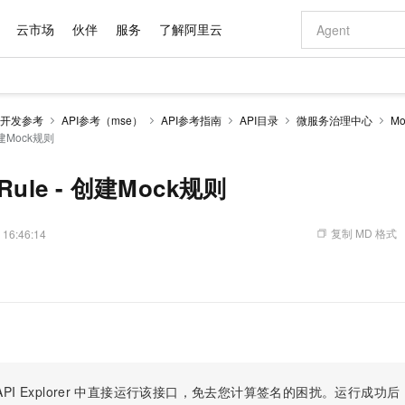
云市场
伙伴
服务
了解阿里云
AI 特惠
数据与 API
成为产品伙伴
企业增值服务
最佳实践
价格计算器
AI 场景体
基础软件
产品伙伴合
阿里云认证
市场活动
配置报价
大模型
开发参考
API参考（mse）
API参考指南
API目录
微服务治理中心
M
自助选配和估算价格
 创建Mock规则
步到位
域名与网站
智启 AI 普惠权益
产品生态集成认证中心
企业支持计划
云上春晚
Qwen Audio：打造专属 AI 语音助手
千问官方 MaaS 平台，为开发者和 Agent 而生，新用户赠送 1 亿 + tokens 额度
云服务器 EC
一句话生成原生
AI Coding
阿里云Maa
2026 阿里云
为企业打
数据集
Windows
大模型认证
模型
NEW
NEW
格式还原
值低价云产品抢先购
提供智能易用的域名与建站服务
至高享 1亿+免费 tokens，加速 Al 应用落地
Qwen-Audio-3.0-Realtime 端到端实时语音角色扮演
安全可靠、弹
输入一句话想法,
智能编程，一键
产品生态伙伴
专家技术服务
云上奥运之旅
弹性计算合作
阿里云中企出
手机三要素
宝塔 Linux
全部认证
Rule - 创建Mock规则
价格优势
开源旗舰模型
对象存储 OSS
即刻拥有 DeepSeek-V4-Pro
阿里云 OPC 创新助力计划
云数据库 RD
一键部署幻兽
AI 电商营销
产品生态伙伴工作台
企业增值服务台
云栖战略参考
云存储合作计
云栖大会
身份实名认证
CentOS
训练营
推动算力普惠，释放技术红利
的大模型服务
最高返9万
真正可用的 1M 上下文,一次完成代码全链路开发
轻松解锁专属 DeepSeek-V4-Pro
至高百万元 Token 补贴，加速一人公司成长
稳定、安全、高性价比、高性能的云存储服务
一键购买专属
从图文生成到
复制 MD 格式
 16:46:14
云上的中国
数据库合作计
活动全景
短信
Docker
图片和
自进化智能体
人工智能平台 PAI
5 分钟轻松部署专属 QwenPaw
Token Plan 模型订阅计划
Qoder
高效搭建 AI
AI 广告创作
企业成长
大模型
NEW
HOT
信息公告
看见新力量
云网络合作计
OCR 文字识别
JAVA
级电脑
越聪明
证享300元代金券
一站式AI开发、训练和推理服务
Qwen3.8-Max 首发尝鲜，限时加量 10 倍，夜间低至2折
从聊天伙伴进化为能主动干活的本地数字员工
面向真实软件
图文、视频一
Kimi-K3
HappyHors
NEW
魔搭 Mode
loud
服务实践
官网公告
Kimi 最新旗舰模型，长程编程与推理利器
让文字生成流
金融模力时刻
Salesforce O
版
发票查验
全能环境
Qoder CN
Claude Code + GStack 打造工程团队
千问办公，限时限量积分加倍
云原生数据库 P
低代码高效构
AI 建站
NEW
作计划
计划
创新中心
魔搭 ModelSc
健康状态
让AI从“聊天伙伴”进化为能干活的“数字员工”
覆盖公网/内网、递归/权威、移动APP等全场景解析服务
安装技能 GStack，拥有专属 AI 工程团队
你的AI工作搭子，覆盖日常办公高频场景
基于千问大模型等，支持代码智能生成、研发智能问答
0 代码专业建
客户案例
天气预报查询
操作系统
Deepseek-v4-pro
HappyHors
态合作计划
态智能体模型
旗舰 MoE 大模型，百万上下文与顶尖推理能力
图生视频，流
Compute
同享
容器服务 Kubernetes 版 ACK
万小智 AI 建站低至 15元/月
云防火墙
AI 短剧/漫剧
快递物流查询
WordPress
成为服务伙
高校合作
式云数据仓库
点，立即开启云上创新
提供一站式管理容器应用的 K8s 服务
送.CN域名，送备案服务码
云原生的云上
AI助力短剧
PI Explorer
中直接运行该接口，免去您计算签名的困扰。运行成功后，OpenA
GLM-5.2
Wan2.7-T
Ubuntu