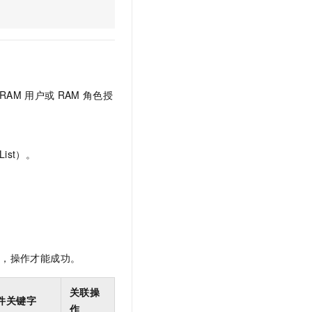
文戏情感细腻自然，动作戏激烈拳拳到肉，实现更强表演能力
支持中英文自由切换，具备更强的噪声鲁棒性
云聚AI 严选权益
SSL 证书
，一键激活高效办公新体验
精选AI产品，从模型到应用全链提效
堡垒机
AI 用量加速计划
应用
防火墙
、识别商机，让客服更高效、服务更出色。
新老同享，达量后返
千问办公
主机安全
NEW
RAM
用户或
RAM
角色授
的智能体编程平台
一站式AI生产力平台
AI 应用及服务市场
伶鹊
企业级人与Agent协作平台，接入和调度多个数字员工
智能客服平台，对话机器人、对话分析、智能外呼
ist）。
AI 应用
大模型服务平台百炼 - 全妙
大模型
应用创作平台
多模态内容创作工具，已接入 DeepSeek
自然语言处理
数据标注
限，操作才能成功。
机器学习
息提取
与 AI 智能体进行实时音视频通话
关联操
从文本、图片、视频中提取结构化的属性信息
构建支持视频理解的 AI 音视频实时通话应用
件关键字
作