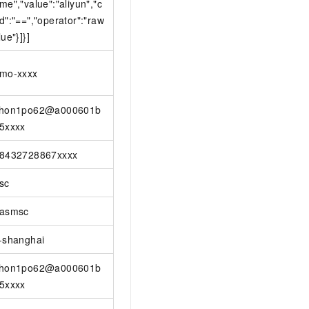
me","value":"aliyun","c
d":"==","operator":"raw
lue"}]}]
mo-xxxx
hon1po62@a000601b
5xxxx
8432728867xxxx
sc
asmsc
-shanghai
hon1po62@a000601b
5xxxx