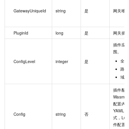
GatewayUniqueId
string
是
网关唯一 
PluginId
long
是
网关插件 
插件应
围。
全局
ConfigLevel
integer
是
路由
域名
插件配
Wasm 
配置内
YAML 
Config
string
否
式，Lua
件配置