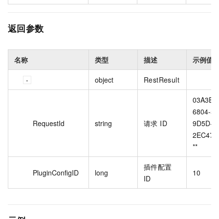
返回参数
名称
类型
描述
示例值
object
RestResult
03A3E2
6804-56
RequestId
string
请求 ID
9D5D-
2EC47A1
**
插件配置
PluginConfigID
long
10
ID