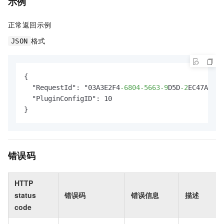
示例
正常返回示例
格式
JSON
{

  "RequestId": "03A3E2F4
-6804
-5663
-9
D5D
-2
EC47A1***
  "PluginConfigID": 10

}
错误码
HTTP
status
错误码
错误信息
描述
code