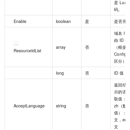
是 Lua 
码。
Enable
boolean
是
是否开
域名 ID
由 ID 
array
否
（根据
ResourceIdList
ConfigL
区分）
long
否
ID 值
返回结
示的语
取值：
AcceptLanguage
string
否
zh（默
值）：
文，en
文