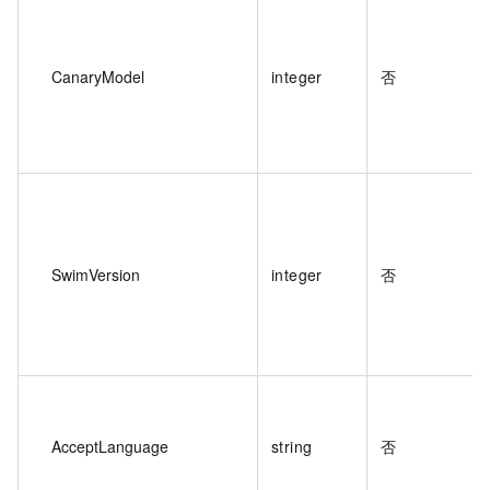
CanaryModel
integer
否
SwimVersion
integer
否
AcceptLanguage
string
否