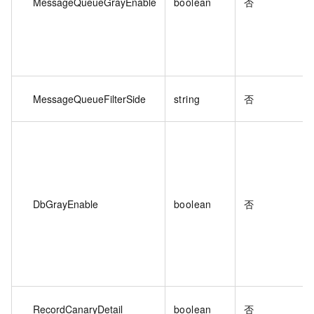
MessageQueueGrayEnable
boolean
否
MessageQueueFilterSide
string
否
DbGrayEnable
boolean
否
RecordCanaryDetail
boolean
否