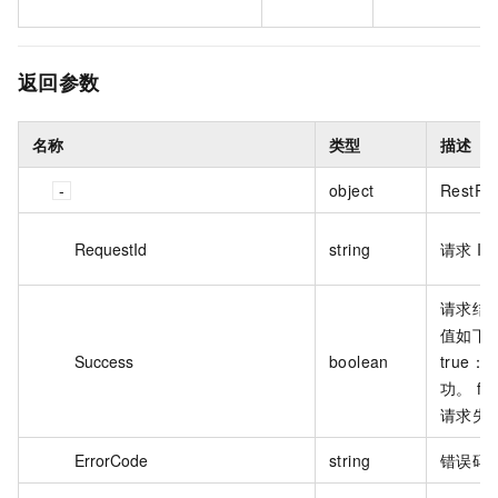
返回参数
名称
类型
描述
object
RestRe
RequestId
string
请求 I
请求结
值如下
Success
boolean
true
功。 fa
请求失
ErrorCode
string
错误码