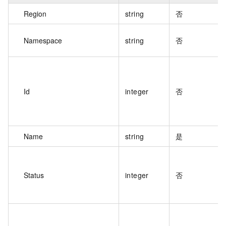
Region
string
否
Namespace
string
否
Id
integer
否
Name
string
是
Status
integer
否