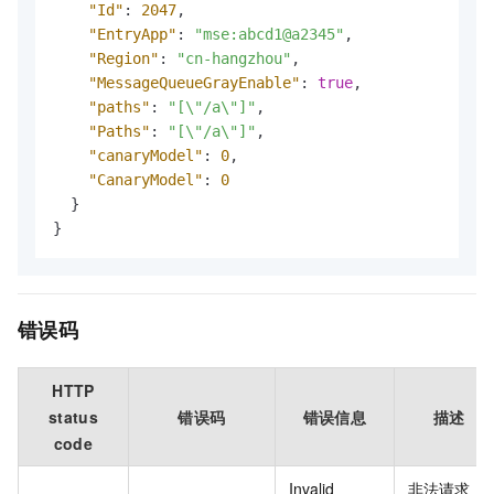
"Id"
:
2047
,
"EntryApp"
:
"mse:abcd1@a2345"
,
"Region"
:
"cn-hangzhou"
,
"MessageQueueGrayEnable"
:
true
,
"paths"
:
"[\"/a\"]"
,
"Paths"
:
"[\"/a\"]"
,
"canaryModel"
:
0
,
"CanaryModel"
:
0
}
}
错误码
HTTP
status
错误码
错误信息
描述
code
Invalid
非法请求：