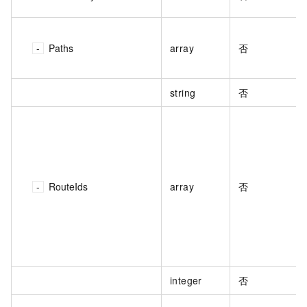
Paths
array
否
string
否
RouteIds
array
否
integer
否