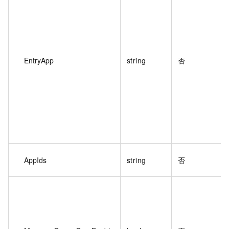
EntryApp
string
否
AppIds
string
否