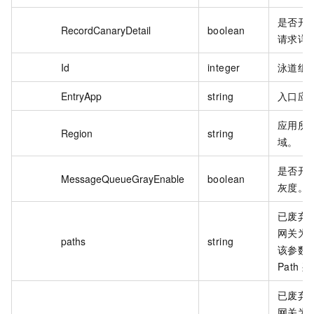
是否开
RecordCanaryDetail
boolean
请求详
Id
integer
泳道组 
EntryApp
string
入口应
应用所
Region
string
域。
是否开
MessageQueueGrayEnable
boolean
灰度。
已废弃，
网关为
paths
string
该参数
Path 
已废弃，
网关为