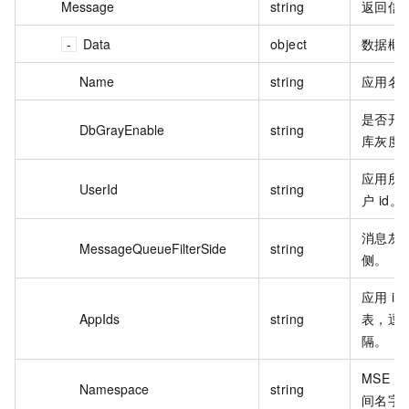
Message
string
返回信
Data
object
数据概
Name
string
应用名
是否开
DbGrayEnable
string
库灰度
应用所
UserId
string
户 id。
消息灰
MessageQueueFilterSide
string
侧。
应用 id
AppIds
string
表，逗
隔。
MSE 
Namespace
string
间名字