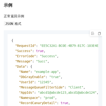
示例
正常返回示例
格式
JSON
{
"RequestId"
:
"EE5C32A1-BC0E-4B79-817C-103E4EDF**
"Success"
:
true
,
"ErrorCode"
:
"Success"
,
"Message"
:
"Succ"
,
"Data"
:
{
"Name"
:
"example-app"
,
"DbGrayEnable"
:
"true"
,
"UserId"
:
"12345"
,
"MessageQueueFilterSide"
:
"Client"
,
"AppIds"
:
"abcd1@abcde123,abcd1@abcde124"
,
"Namespace"
:
"prod"
,
"RecordCanaryDetail"
:
true
,