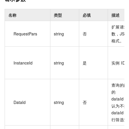
名称
类型
必填
描述
扩展请求
RequestPars
string
否
数，JSO
格式。
InstanceId
string
是
实例 ID
查询的配
的
dataId
DataId
string
否
认为不按
dataId 
行筛选查