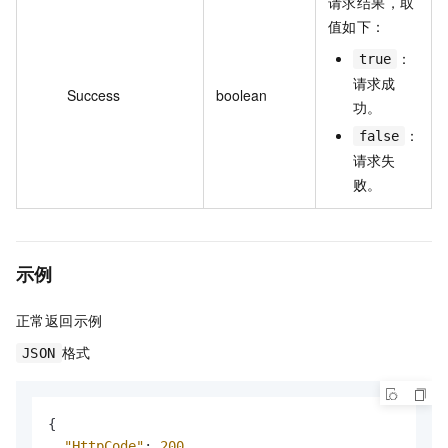
请求结果，取
值如下：
：
true
请求成
Success
boolean
功。
：
false
请求失
败。
示例
正常返回示例
格式
JSON
{
"HttpCode"
:
200
,