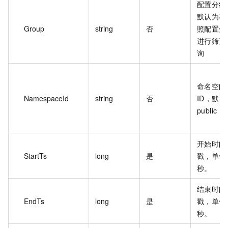
配置分组
默认为不
Group
string
否
照配置分
进行筛选
询
命名空间
NamespaceId
string
否
ID，默认
public
开始时间
StartTs
long
是
戳，单位
秒。
结束时间
EndTs
long
是
戳，单位
秒。