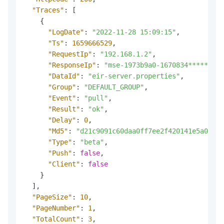
"Traces"
:
[
{
"LogDate"
:
"2022-11-28 15:09:15"
,
"Ts"
:
1659666529
,
"RequestIp"
:
"192.168.1.2"
,
"ResponseIp"
:
"mse-1973b9a0-1670834*****-reg
"DataId"
:
"eir-server.properties"
,
"Group"
:
"DEFAULT_GROUP"
,
"Event"
:
"pull"
,
"Result"
:
"ok"
,
"Delay"
:
0
,
"Md5"
:
"d21c9091c60daa0ff7ee2f420141e5a0"
,
"Type"
:
"beta"
,
"Push"
:
false
,
"Client"
:
false
}
]
,
"PageSize"
:
10
,
"PageNumber"
:
1
,
"TotalCount"
:
3
,