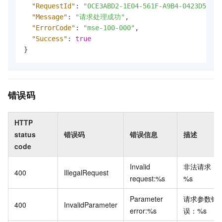
"RequestId"
:
"0CE3ABD2-1E04-561F-A9B4-0423D50***
"Message"
:
"请求处理成功"
,
"ErrorCode"
:
"mse-100-000"
,
"Success"
:
true
}
错误码
HTTP
status
错误码
错误信息
描述
code
Invalid
非法请求：
400
IllegalRequest
request:%s
%s
Parameter
请求参数错
400
InvalidParameter
error:%s
误：%s