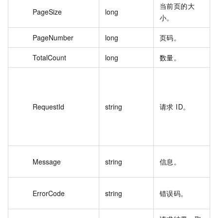
当前页的大
PageSize
long
小。
PageNumber
long
页码。
TotalCount
long
数量。
RequestId
string
请求 ID。
Message
string
信息。
ErrorCode
string
错误码。