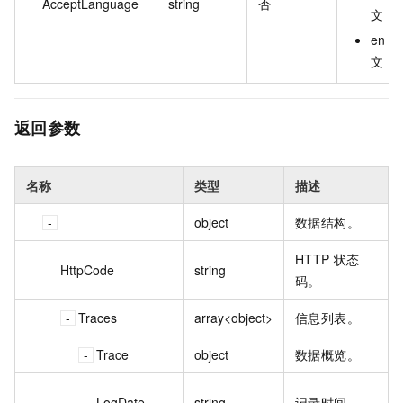
AcceptLanguage
string
否
文
en：
文
返回参数
名称
类型
描述
object
数据结构。
HTTP 状态
HttpCode
string
码。
Traces
array<object>
信息列表。
Trace
object
数据概览。
LogDate
string
记录时间。