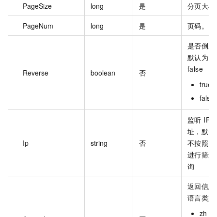
PageSize
long
是
分页大小
PageNum
long
是
页码。
是否倒序
默认为
false
Reverse
boolean
否
true
false
监听 IP 
址，默认
Ip
string
否
不按照 ip
进行筛选
询
返回信息
语言类型
zh：