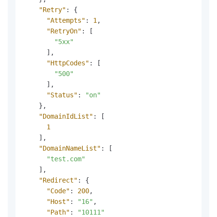
"Retry"
:
{
"Attempts"
:
1
,
"RetryOn"
:
[
"5xx"
]
,
"HttpCodes"
:
[
"500"
]
,
"Status"
:
"on"
}
,
"DomainIdList"
:
[
1
]
,
"DomainNameList"
:
[
"test.com"
]
,
"Redirect"
:
{
"Code"
:
200
,
"Host"
:
"16"
,
"Path"
:
"10111"