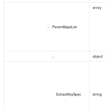
array
ParamMapsList
object
ExtractKeySpec
string