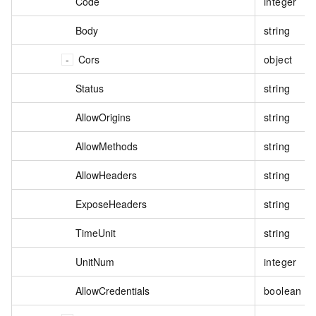
Code
integer
Body
string
Cors
object
Status
string
AllowOrigins
string
AllowMethods
string
AllowHeaders
string
ExposeHeaders
string
TimeUnit
string
UnitNum
integer
AllowCredentials
boolean