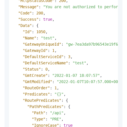
"HttpStatusCode"
:
200
,
"Message"
:
"You are not authorized to perform th
"Code"
:
200
,
"Success"
:
true
,
"Data"
:
{
"Id"
:
1050
,
"Name"
:
"test"
,
"GatewayUniqueId"
:
"gw-7ea3da97b96543e19f6c597
"GatewayId"
:
1
,
"DefaultServiceId"
:
3
,
"DefaultServiceName"
:
"test"
,
"Status"
:
0
,
"GmtCreate"
:
"2022-01-07 18:07:57"
,
"GmtModified"
:
"2022-01-07T10:07:57.000+0000"
,
"RouteOrder"
:
1
,
"Predicates"
:
"{}"
,
"RoutePredicates"
:
{
"PathPredicates"
:
{
"Path"
:
"/api"
,
"Type"
:
"PRE"
,
"IgnoreCase"
:
true