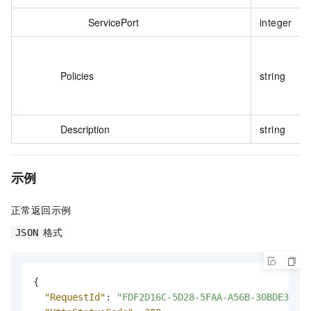
ServicePort
integer
Policies
string
Description
string
示例
正常返回示例
格式
JSON
{
"RequestId"
:
"FDF2D16C-5D28-5FAA-A56B-30BDE35598