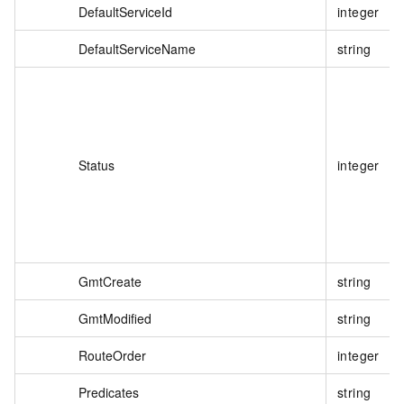
DefaultServiceId
integer
DefaultServiceName
string
Status
integer
GmtCreate
string
GmtModified
string
RouteOrder
integer
Predicates
string