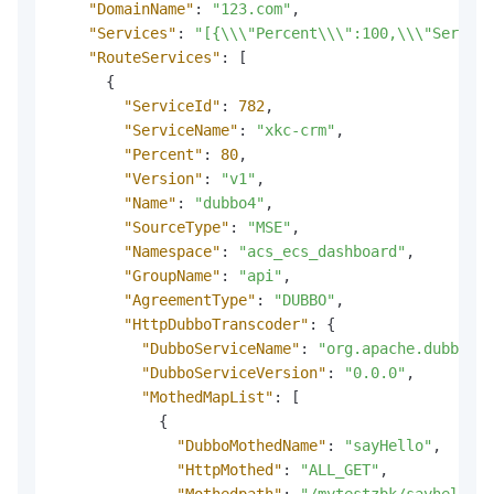
"DomainName"
:
"123.com"
,
"Services"
:
"[{\\\"Percent\\\":100,\\\"Service
"RouteServices"
:
[
{
"ServiceId"
:
782
,
"ServiceName"
:
"xkc-crm"
,
"Percent"
:
80
,
"Version"
:
"v1"
,
"Name"
:
"dubbo4"
,
"SourceType"
:
"MSE"
,
"Namespace"
:
"acs_ecs_dashboard"
,
"GroupName"
:
"api"
,
"AgreementType"
:
"DUBBO"
,
"HttpDubboTranscoder"
:
{
"DubboServiceName"
:
"org.apache.dubbo.sa
"DubboServiceVersion"
:
"0.0.0"
,
"MothedMapList"
:
[
{
"DubboMothedName"
:
"sayHello"
,
"HttpMothed"
:
"ALL_GET"
,
"Mothedpath"
:
"/mytestzbk/sayhello"
,