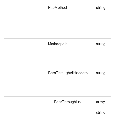
HttpMothed
string
Mothedpath
string
PassThroughAllHeaders
string
PassThroughList
array
string