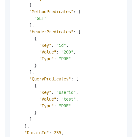
}
,
"MethodPredicates"
:
[
"GET"
]
,
"HeaderPredicates"
:
[
{
"Key"
:
"id"
,
"Value"
:
"200"
,
"Type"
:
"PRE"
}
]
,
"QueryPredicates"
:
[
{
"Key"
:
"userid"
,
"Value"
:
"test"
,
"Type"
:
"PRE"
}
]
}
,
"DomainId"
:
235
,