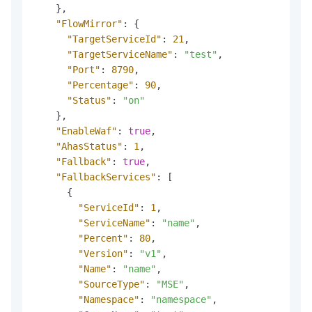
}
,
"FlowMirror"
:
{
"TargetServiceId"
:
21
,
"TargetServiceName"
:
"test"
,
"Port"
:
8790
,
"Percentage"
:
90
,
"Status"
:
"on"
}
,
"EnableWaf"
:
true
,
"AhasStatus"
:
1
,
"Fallback"
:
true
,
"FallbackServices"
:
[
{
"ServiceId"
:
1
,
"ServiceName"
:
"name"
,
"Percent"
:
80
,
"Version"
:
"v1"
,
"Name"
:
"name"
,
"SourceType"
:
"MSE"
,
"Namespace"
:
"namespace"
,