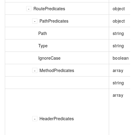
RoutePredicates
object
PathPredicates
object
Path
string
Type
string
IgnoreCase
boolean
MethodPredicates
array
string
array
HeaderPredicates