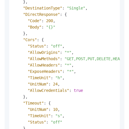
}
,
"DestinationType"
:
"Single"
,
"DirectResponse"
:
{
"Code"
:
200
,
"Body"
:
"{}"
}
,
"Cors"
:
{
"Status"
:
"off"
,
"AllowOrigins"
:
"*"
,
"AllowMethods"
:
"GET,POST,PUT,DELETE,HEAD,OP
"AllowHeaders"
:
"*"
,
"ExposeHeaders"
:
"*"
,
"TimeUnit"
:
"h"
,
"UnitNum"
:
24
,
"AllowCredentials"
:
true
}
,
"Timeout"
:
{
"UnitNum"
:
10
,
"TimeUnit"
:
"s"
,
"Status"
:
"off"
}
,