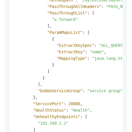
"PassThroughAllHeaders"
:
"PASS_NOT"
,
"PassThroughList"
:
[
"x-forward"
]
,
"ParamMapsList"
:
[
{
"ExtractKeySpec"
:
"ALL_QUERY_PAR
"ExtractKey"
:
"name"
,
"MappingType"
:
"java.lang.String
}
]
}
]
,
"DubboServiceGroup"
:
"service group"
}
,
"ServicePort"
:
20880
,
"HealthStatus"
:
"Health"
,
"UnhealthyEndpoints"
:
[
"192.168.1.2"
]