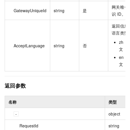
网关唯一
GatewayUniqueId
string
是
识 ID。
返回信息
语言类型
zh：
AcceptLanguage
string
否
文
en：
文
返回参数
名称
类型
object
RequestId
string