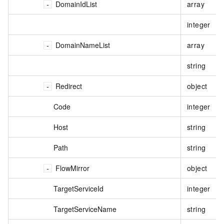
DomainIdList
array
integer
DomainNameList
array
string
Redirect
object
Code
integer
Host
string
Path
string
FlowMirror
object
TargetServiceId
integer
TargetServiceName
string