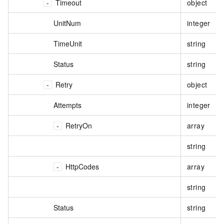
Timeout
object
UnitNum
integer
TimeUnit
string
Status
string
Retry
object
Attempts
integer
RetryOn
array
string
HttpCodes
array
string
Status
string