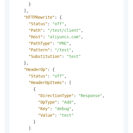
}
]
,
"HTTPRewrite"
:
{
"Status"
:
"off"
,
"Path"
:
"/test/client"
,
"Host"
:
"aliyuncs.com"
,
"PathType"
:
"PRE"
,
"Pattern"
:
"/test"
,
"Substitution"
:
"test"
}
,
"HeaderOp"
:
{
"Status"
:
"off"
,
"HeaderOpItems"
:
[
{
"DirectionType"
:
"Response"
,
"OpType"
:
"Add"
,
"Key"
:
"debug"
,
"Value"
:
"test"
}
]