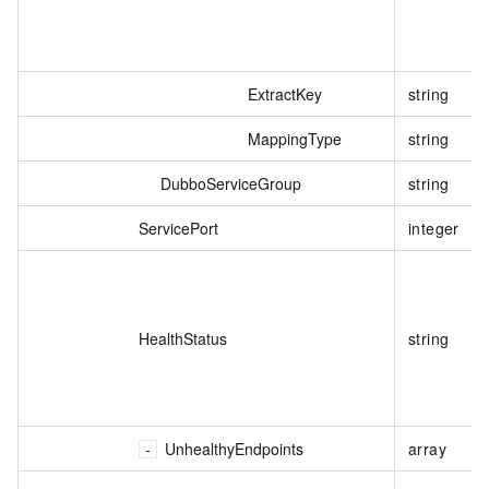
ExtractKey
string
MappingType
string
DubboServiceGroup
string
ServicePort
integer
HealthStatus
string
UnhealthyEndpoints
array