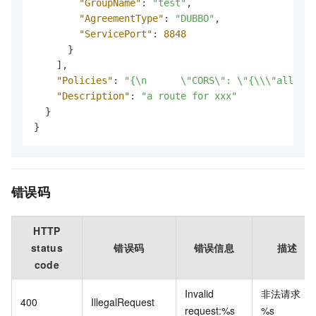
"GroupName"
:
"test"
,
"AgreementType"
:
"DUBBO"
,
"ServicePort"
:
8848
}
]
,
"Policies"
:
"{\n      \"CORS\": \"{\\\"allowMe
"Description"
:
"a route for xxx"
}
}
错误码
HTTP
status
错误码
错误信息
描述
code
Invalid
非法请求：
400
IllegalRequest
request:%s
%s