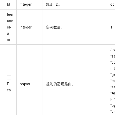
Id
integer
规则 ID。
65
Inst
anc
eN
integer
实例数量。
1
u
m
{ 
"s
"c
n.
"gr
"m
Rul
object
规则的适用路由。
"s
es
"A
[{ 
"o
"v