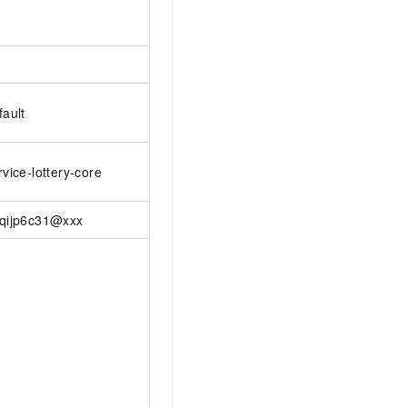
fault
rvice-lottery-core
qijp6c31@xxx