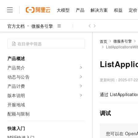
大模型
产品
解决方案
权益
定价
官方文档
微服务引擎
大模型
产品
解决方案
权益
定价
云市场
伙伴
服务
了解阿里云
精选产品
精选解决方案
普惠上云
产品定价
精选商城
成为销售伙伴
售前咨询
为什么选择阿里云
千问AI平台
微服务引擎
首页
了解云产品的定价详情
ListApplicatio
大模型服务平台百炼
千问办公，解锁你的工作
普惠上云 官方力荐
分销伙伴
在线服务
网站建设
什么是云计算
大
大模型服务与应用平台
企业级Agent产品，直接
云服务器38元/年起，超
产品概述
咨询伙伴
多端小程序
技术领先
ListApp
云上成本管理
售后服务
千问大模型
Agency Agents：拥
官方推荐返现计划
大模型
产品简介
大模型
精选产品
精选解决方案
Salesforce 国际版订阅
稳定可靠
管理和优化成本
多元化、高性能、安全可靠
推荐新用户得奖励，单订单
销售伙伴合作计划
动态与公告
自助服务
更新时间：
2025-07-22
友盟天域
安全合规
人工智能与机器学习
AI
文本生成
无影云电脑
HappyHorse 打造一
云工开物
产品计费
无影生态合作计划
在线服务
观测云
分析师报告
随时随地安全接入的云上超
高校专属算力普惠，学生认
计算
互联网应用开发
通过
ListApplicat
版本说明
Qwen3.8-Max
HOT
Salesforce On Alibaba C
工单服务
智能体时代全能旗舰模型
Tuya 物联网平台阿里云
研究报告与白皮书
开服地域
云解析DNS
快速拥有专属 OpenClaw
Consulting Partner 合
大数据
容器
免费试用
短信专区
调试
配额与限制
蓝凌 OA
Qwen3.7-Plus
AI 大模型销售与服务生
现代化应用
存储
天池大赛
能看、能想、能动手的多模
云原生大数据计算服务 Max
解决方案免费试用 新老
电子合同
快速入门
面向分析的企业级SaaS模
最高领取价值200元试用
安全
网络与CDN
您可以在
OpenA
AI 算法大赛
Qwen3-VL-Plus
畅捷通
MSE快速入门