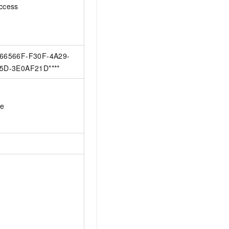
ccess
66566F-F30F-4A29-
5D-3E0AF21D****
ue