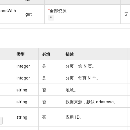
一个 AI 助手
即刻拥有 DeepSeek-R1 满血版
超强辅助，Bol
在企业官网、通讯软件中为客户提供 AI 客服
多种方案随心选，轻松解锁专属 DeepSeek
tionsWith
*
全部资源
get
无
*
类型
必填
描述
integer
是
分页，第 N 页。
integer
是
分页，每页 N 个。
string
否
地域。
string
否
数据来源，默认 edasmsc。
string
否
应用 ID。