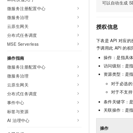
可以自动生成
S
AI 产品 免费试用
网络
安全
云开发大赛
微服务注册配置中心
Tableau 订阅
1亿+ 大模型 tokens 和 
微服务治理
可观测
入门学习赛
中间件
AI空中课堂在线直播课
140+云产品 免费试用
大模型服务
授权信息
云原生网关
上云与迁云
产品新客免费试用，最长1
数据库
分布式任务调度
生态解决方案
千问AI平台-Token Plan
下表是
API
对应的
企业出海
大模型ACA认证体验
大数据计算
MSE Serverless
予调用此
API
的权
助力企业全员 AI 认知与能
行业生态解决方案
政企业务
媒体服务
千问AI平台-模型体验
操作：是指具
操作指南
开发者生态解决方案
在线体验全尺寸、多种模态
访问级别：是指
微服务注册配置中心
企业服务与云通信
AI 开发和 AI 应用解决
资源类型：是
Happy 系列大模型
微服务治理
域名与网站
对于必选的
云原生网关
终端用户计算
对于不支持
分布式任务调度
条件关键字：
事件中心
Serverless
大模型解决方案
关联操作：是
标签与资源
开发工具
快速部署 Dify，高效搭建 
AI 治理中心
迁移与运维管理
操作