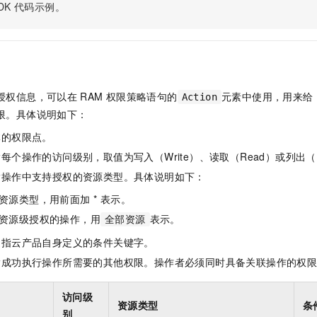
服务生态伙伴
视觉 Coding、空间感知、多模态思考等全面升级
1M上下文，专为长程任务能力而生
DK
代码示例。
云工开物
企业应用
Night Plan 支持 Qwen 3.8-Max
AI 办公
NEW
Red Hat
30+ 款产品免费体验
夜间 5 折，Qwen/Meoo/TokenPlan 客户专享
AI智能应用
科研合作
ERP
堂（旗舰版）
SUSE
智能客服
AI 应用构建
大模型原生
CRM
2个月
自动承接线索
建站小程序
Qoder
大模型服务平台百炼-应用模版
OA 办公系统
HOT
NEW
授权信息，可以在
RAM
权限策略语句的
元素中使用，用来给
Action
面向真实软件
个人版上线、团队版降价；千问3.8-Max首发发尝鲜
丰富多元化的应用模版和解决方案
限。具体说明如下：
力提升
财税管理
模板建站
万有无界
大模型服务平台百炼-智能体
体的权限点。
400电话
定制建站
的模型效果
灵活可视化地构建企业级 Agent
每个操作的访问级别，取值为写入（Write）、读取（Read）或列出（L
方案
广告营销
模板小程序
指操作中支持授权的资源类型。具体说明如下：
秒悟
人工智能平台 PAI
定制小程序
云端极速 AI 
新一代 AI 视频生成模型，深度适配广告营销等场景
AI Native 的算法工程平台，一站式完成建模、训练、推理服务部署
资源类型，用前面加 * 表示。
资源级授权的操作，用
表示。
APP 开发
全部资源
是指云产品自身定义的条件关键字。
建站系统
指成功执行操作所需要的其他权限。操作者必须同时具备关联操作的权
AI 应用
10分钟微调：让0.6B模型媲美235B模型
多模态数据信
访问级
依托云原生高可用架构,实现Dify私有化部署
用1%尺寸在特定领域达到大模型90%以上效果
资源类型
条
别