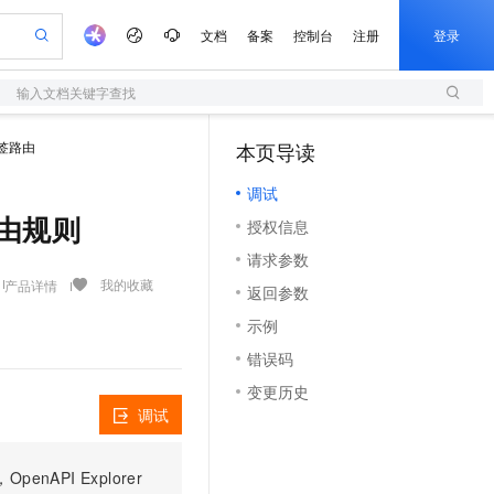
文档
备案
控制台
注册
登录
输入文档关键字查找
验
作计划
器
AI 活动
专业服务
服务伙伴合作计划
开发者社区
加入我们
服务平台百炼
阿里云 OPC 创新助力计划
签路由
本页导读
（1）
一站式生成采购清单，支持单品或批量购买
S
io：打造专属 AI 语音助手
S产品伙伴计划（繁花）
峰会
造的大模型服务与应用开发平台
轻量应用服务器
一句话生成原生可编辑精美 PPT 文稿
AI 生产力先锋
Al MaaS 服务伙伴赋能合作
域名
博文
Careers
至高可申请百万元
调试
性可伸缩的云计算服务
开启高性价比 AI 编程新体验
Qwen-Audio-3.0-Realtime 端到端实时语音角色扮演
输入一句话想法, 轻松生成专业的 PPT
先锋实践拓展 AI 生产力的边界
快速构建应用程序和网站，即刻迈出上云第一步
Token 补贴，五大权
计划
海大会
伙伴信用分合作计划
商标
问答
社会招聘
的路由规则
授权信息
益加速 OPC 成功
S
eek-V4-Pro
数字证书管理服务（原SSL证书）
一键部署幻兽帕鲁游戏服务器
飞天发布时刻
HOT
划
备案
电子书
校园招聘
请求参数
pSeek-V4-Pro
视频创作，一键激活电商全链路生产力
全托管，含MySQL、PostgreSQL、SQL Server、MariaDB多引擎
实现全站HTTPS，呈现可信的WEB访问
一键购买专属联机服务器，轻松开启游戏
所见，即是所愿
更多支持
我的收藏
产品详情
划
公司注册
镜像站
返回参数
视频生成
语音识别与合成
专属 QwenPaw
短信服务
漫剧工坊：一站式动画创作平台
AI 实训营
HOT
合作伙伴培训与认证
示例
划
上云迁移
的智能体编程平台
站生成，高效打造优质广告素材
从聊天伙伴进化为能主动干活的本地数字员工
快速生产连贯的高质量长漫剧
从基础到进阶，Agent 创客手把手教你
国内短信简单易用，安全可靠，秒级触达，全球覆盖200+国家和地区。
e-1.1-T2V
Qwen3-TTS-Flash
lScope
我要反馈
查询合作伙伴
错误码
畅细腻的高质量视频
离线语音合成大模型，多语言方言自适应，低延迟高稳定
n Alibaba Cloud ISV 合作
代维服务
olarDB
建企业门户网站
大数据开发治理平台 DataWorks
10 分钟搭建微信、支付宝小程序
变更历史
创新加速
ope
登录合作伙伴管理后台
我要建议
站，无忧落地极速上线
以可视化方式快速构建移动和 PC 门户网站
100%兼容MySQL、PostgreSQL，兼容Oracle，支持集中和分布式
高效部署网站，快速应用到小程序
Data Agent 驱动的一站式 Data+AI 开发治理平台
e-1.1-I2V
Cosyvoice-V3-Flash
调试
安全
畅自然，细节丰富
高表现力语音合成大模型，语音克隆听感自然
我要投诉
上云场景组合购
伴
边界网络安全防护产品
漫剧创作，剧本、分镜、视频高效生成
覆盖90%+业务场景，专享组合折扣价
PI Explorer
2V
VPN
Fun-ASR