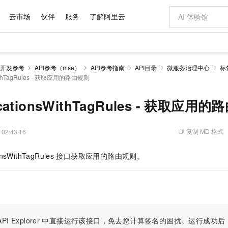
云市场
伙伴
服务
了解阿里云
AI 特惠
数据与 API
成为产品伙伴
企业增值服务
最佳实践
价格计算器
AI 场景体
基础软件
产品伙伴合
阿里云认证
市场活动
配置报价
大模型
开发参考
API参考（mse）
API参考指南
API目录
微服务治理中心
标
自助选配和估算价格
nsWithTagRules - 获取应用的路由规则
新方式
域名与网站
睿译宝，AI翻译排版一步到位
智启 AI 普惠权益
产品生态集成认证中心
企业支持计划
云上春晚
千问官方 MaaS 平台，为开发者和 Agent 而生，新用户赠送 1 亿 + tokens 额度
云服务器 EC
Qwen Aud
AI Coding
阿里云Maa
2026 阿里云
为企业打
数据集
Windows
大模型认证
模型
NEW
NEW
交付可用成果
值低价云产品抢先购
提供智能易用的域名与建站服务
上传文档即自动完成翻译和格式还原
至高享 1亿+免费 tokens，加速 Al 应用落地
安全可靠、弹
智能编程，一键
产品生态伙伴
专家技术服务
云上奥运之旅
弹性计算合作
阿里云中企出
手机三要素
宝塔 Linux
全部认证
licationsWithTagRules - 获取应用
价格优势
有专属领域专家
对象存储 OSS
GLM-5.2：长任务时代开源旗舰模型
阿里云 OPC 创新助力计划
云数据库 RD
即刻拥有 DeepS
AI 电商营销
产品生态伙伴工作台
企业增值服务台
云栖战略参考
云存储合作计
云栖大会
身份实名认证
CentOS
训练营
推动算力普惠，释放技术红利
的大模型服务
最高返9万
多领域专家智能体,一键组建 AI 虚拟交付团队
至高百万元 Token 补贴，加速一人公司成长
稳定、安全、高性价比、高性能的云存储服务
真正可用的 1M 上下文,一次完成代码全链路开发
轻松解锁专属 Dee
从图文生成到
复制 MD 格式
 02:43:16
云上的中国
数据库合作计
活动全景
短信
Docker
图片和
站式影视创作平台
人工智能平台 PAI
Hermes Agent，打造自进化智能体
Token Plan 模型订阅计划
Qoder
5 分钟轻松部署
AI 广告创作
企业成长
大模型
NEW
信息公告
看见新力量
云网络合作计
OCR 文字识别
JAVA
级电脑
证享300元代金券
可视化编排打通从文字构思到成片全链路闭环
一站式AI开发、训练和推理服务
自主进化，持久记忆，越用越聪明
Qwen3.8-Max 首发尝鲜，限时加量 10 倍，夜间低至2折
面向真实软件
图文、视频一
ionsWithTagRules
接口获取应用的路由规则。
Kimi-K3
HappyHors
NEW
魔搭 Mode
loud
服务实践
官网公告
Kimi 最新旗舰模型，长程编程与推理利器
让文字生成流
金融模力时刻
Salesforce O
版
发票查验
全能环境
Qoder CN
Claude Code + GStack 打造工程团队
千问办公，限时限量积分加倍
云原生数据库 P
低代码高效构
AI 建站
NEW
作计划
计划
创新中心
魔搭 ModelSc
健康状态
让AI从“聊天伙伴”进化为能干活的“数字员工”
覆盖公网/内网、递归/权威、移动APP等全场景解析服务
安装技能 GStack，拥有专属 AI 工程团队
你的AI工作搭子，覆盖日常办公高频场景
基于千问大模型等，支持代码智能生成、研发智能问答
0 代码专业建
客户案例
天气预报查询
操作系统
Deepseek-v4-pro
HappyHors
态合作计划
态智能体模型
旗舰 MoE 大模型，百万上下文与顶尖推理能力
图生视频，流
Compute
同享
容器服务 Kubernetes 版 ACK
万小智 AI 建站低至 15元/月
云防火墙
AI 短剧/漫剧
快递物流查询
WordPress
成为服务伙
高校合作
式云数据仓库
点，立即开启云上创新
提供一站式管理容器应用的 K8s 服务
送.CN域名，送备案服务码
云原生的云上
AI助力短剧
PI Explorer
中直接运行该接口，免去您计算签名的困扰。运行成功后，OpenA
GLM-5.2
Wan2.7-T
Ubuntu