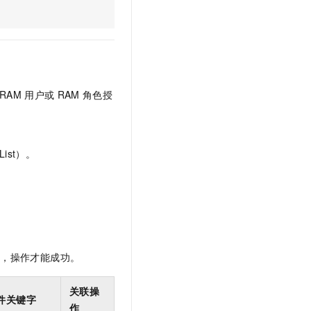
文戏情感细腻自然，动作戏激烈拳拳到肉，实现更强表演能力
支持中英文自由切换，具备更强的噪声鲁棒性
云聚AI 严选权益
SSL 证书
，一键激活高效办公新体验
精选AI产品，从模型到应用全链提效
堡垒机
AI 用量加速计划
应用
防火墙
、识别商机，让客服更高效、服务更出色。
新老同享，达量后返
千问办公
主机安全
NEW
RAM
用户或
RAM
角色授
的智能体编程平台
一站式AI生产力平台
AI 应用及服务市场
伶鹊
企业级人与Agent协作平台，接入和调度多个数字员工
智能客服平台，对话机器人、对话分析、智能外呼
ist）。
AI 应用
大模型服务平台百炼 - 全妙
大模型
应用创作平台
多模态内容创作工具，已接入 DeepSeek
自然语言处理
数据标注
限，操作才能成功。
机器学习
息提取
与 AI 智能体进行实时音视频通话
关联操
从文本、图片、视频中提取结构化的属性信息
构建支持视频理解的 AI 音视频实时通话应用
件关键字
作