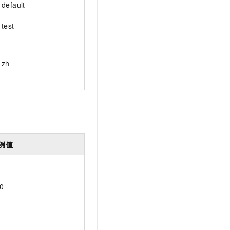
default
test
zh
例值
0