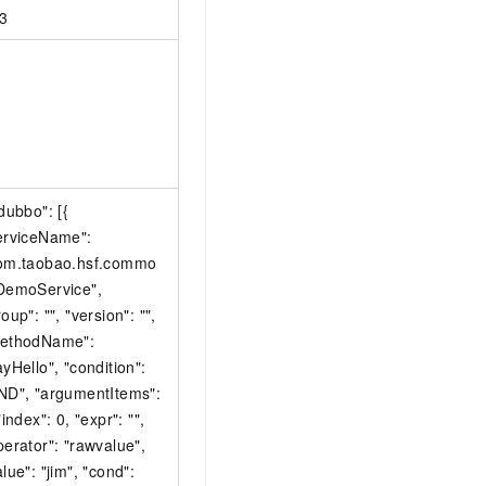
3
"dubbo": [{
erviceName":
om.taobao.hsf.commo
DemoService",
oup": "", "version": "",
ethodName":
ayHello", "condition":
ND", "argumentItems":
"index": 0, "expr": "",
perator": "rawvalue",
alue": "jim", "cond":