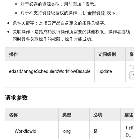
对于必选的资源类型，用前面加
*
表示。
对于不支持资源级授权的操作，用
表示。
全部资源
条件关键字：是指云产品自身定义的条件关键字。
关联操作：是指成功执行操作所需要的其他权限。操作者必须
同时具备关联操作的权限，操作才能成功。
操作
访问级别
资源
*
全
edas:ManageSchedulerxWorkflowDisable
update
*
请求参数
名称
类型
必填
描述
工作流
WorkflowId
long
是
ID。