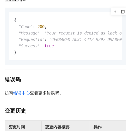
{

"Code"
: 
200
,

"Message"
: 
"Your request is denied as lack of ss
"RequestId"
: 
"4F68ABED-AC31-4412-9297-D9A8F04011
"Success"
: 
true
}
错误码
访问
错误中心
查看更多错误码。
变更历史
变更时间
变更内容概要
操作