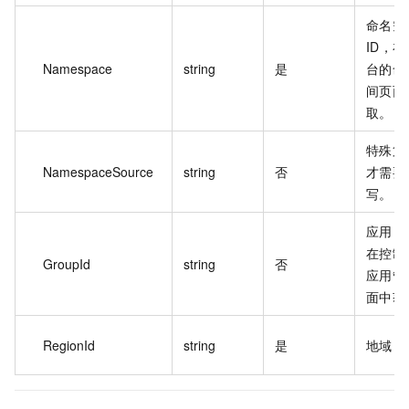
命名空
ID，
Namespace
string
是
台的命
间页面
取。
特殊第
NamespaceSource
string
否
才需要
写。
应用 I
在控制
GroupId
string
否
应用管
面中获
RegionId
string
是
地域 I