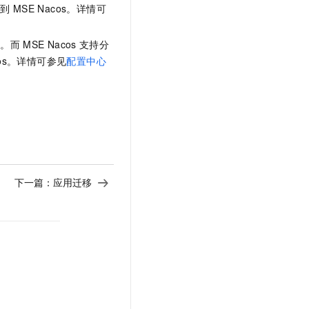
文戏情感细腻自然，动作戏激烈拳拳到肉，实现更强表演能力
支持中英文自由切换，具备更强的噪声鲁棒性
移到
MSE Nacos。详情可
云聚AI 严选权益
SSL 证书
，一键激活高效办公新体验
精选AI产品，从模型到应用全链提效
堡垒机
行。而
MSE Nacos
支持分
AI 用量加速计划
应用
cos。详情可参见
配置中心
防火墙
、识别商机，让客服更高效、服务更出色。
新老同享，达量后返
千问办公
主机安全
NEW
的智能体编程平台
一站式AI生产力平台
AI 应用及服务市场
伶鹊
。
企业级人与Agent协作平台，接入和调度多个数字员工
智能客服平台，对话机器人、对话分析、智能外呼
AI 应用
大模型服务平台百炼 - 全妙
下一篇：
应用迁移
大模型
应用创作平台
多模态内容创作工具，已接入 DeepSeek
自然语言处理
数据标注
机器学习
息提取
与 AI 智能体进行实时音视频通话
从文本、图片、视频中提取结构化的属性信息
构建支持视频理解的 AI 音视频实时通话应用