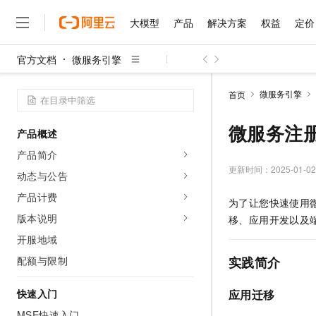
大模型
产品
解决方案
权益
定价
官方文档
微服务引擎
大模型
产品
解决方案
权益
定价
云市场
伙伴
服务
了解阿里云
精选产品
精选解决方案
普惠上云
产品定价
精选商城
成为销售伙伴
售前咨询
为什么选择阿里云
千问AI平台
微服务引擎
首页
了解云产品的定价详情
大模型服务平台百炼
千问办公，解锁你的工作
普惠上云 官方力荐
分销伙伴
在线服务
网站建设
什么是云计算
大
大模型服务与应用平台
企业级Agent产品，直接
云服务器38元/年起，超
微服务注
产品概述
咨询伙伴
多端小程序
技术领先
云上成本管理
售后服务
千问大模型
Agency Agents：拥
官方推荐返现计划
大模型
产品简介
大模型
精选产品
精选解决方案
Salesforce 国际版订阅
稳定可靠
管理和优化成本
多元化、高性能、安全可靠
推荐新用户得奖励，单订单
更新时间：
2025-01-02
销售伙伴合作计划
动态与公告
自助服务
友盟天域
安全合规
人工智能与机器学习
AI
文本生成
无影云电脑
HappyHorse 打造一
云工开物
产品计费
为了让您快速使用
无影生态合作计划
在线服务
观测云
分析师报告
随时随地安全接入的云上超
高校专属算力普惠，学生认
计算
互联网应用开发
版本说明
Qwen3.8-Max
移、应用开发以及
HOT
Salesforce On Alibaba C
工单服务
智能体时代全能旗舰模型
Tuya 物联网平台阿里云
研究报告与白皮书
开服地域
云解析DNS
快速拥有专属 OpenClaw
Consulting Partner 合
大数据
容器
免费试用
短信专区
配额与限制
实践简介
蓝凌 OA
Qwen3.7-Plus
AI 大模型销售与服务生
现代化应用
存储
天池大赛
能看、能想、能动手的多模
云原生大数据计算服务 Max
解决方案免费试用 新老
电子合同
快速入门
应用迁移
面向分析的企业级SaaS模
最高领取价值200元试用
安全
网络与CDN
AI 算法大赛
Qwen3-VL-Plus
畅捷通
MSE快速入门