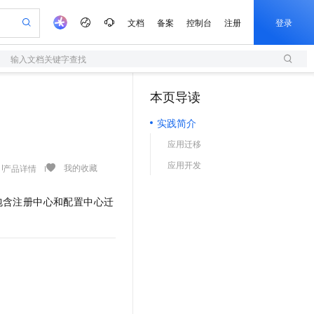
文档
备案
控制台
注册
登录
输入文档关键字查找
验
作计划
器
AI 活动
专业服务
服务伙伴合作计划
开发者社区
加入我们
服务平台百炼
阿里云 OPC 创新助力计划
本页导读
（1）
一站式生成采购清单，支持单品或批量购买
S
io：打造专属 AI 语音助手
S产品伙伴计划（繁花）
峰会
造的大模型服务与应用开发平台
轻量应用服务器
一句话生成原生可编辑精美 PPT 文稿
AI 生产力先锋
Al MaaS 服务伙伴赋能合作
域名
博文
Careers
至高可申请百万元
实践简介
性可伸缩的云计算服务
开启高性价比 AI 编程新体验
Qwen-Audio-3.0-Realtime 端到端实时语音角色扮演
输入一句话想法, 轻松生成专业的 PPT
先锋实践拓展 AI 生产力的边界
快速构建应用程序和网站，即刻迈出上云第一步
Token 补贴，五大权
计划
海大会
伙伴信用分合作计划
商标
问答
社会招聘
应用迁移
益加速 OPC 成功
S
eek-V4-Pro
数字证书管理服务（原SSL证书）
一键部署幻兽帕鲁游戏服务器
飞天发布时刻
HOT
划
备案
电子书
校园招聘
应用开发
pSeek-V4-Pro
视频创作，一键激活电商全链路生产力
全托管，含MySQL、PostgreSQL、SQL Server、MariaDB多引擎
实现全站HTTPS，呈现可信的WEB访问
一键购买专属联机服务器，轻松开启游戏
所见，即是所愿
我的收藏
产品详情
更多支持
划
公司注册
镜像站
视频生成
语音识别与合成
专属 QwenPaw
短信服务
漫剧工坊：一站式动画创作平台
AI 实训营
HOT
包含注册中心和配置中心迁
合作伙伴培训与认证
划
上云迁移
的智能体编程平台
站生成，高效打造优质广告素材
从聊天伙伴进化为能主动干活的本地数字员工
快速生产连贯的高质量长漫剧
从基础到进阶，Agent 创客手把手教你
国内短信简单易用，安全可靠，秒级触达，全球覆盖200+国家和地区。
e-1.1-T2V
Qwen3-TTS-Flash
lScope
我要反馈
查询合作伙伴
畅细腻的高质量视频
离线语音合成大模型，多语言方言自适应，低延迟高稳定
n Alibaba Cloud ISV 合作
代维服务
olarDB
建企业门户网站
大数据开发治理平台 DataWorks
10 分钟搭建微信、支付宝小程序
创新加速
ope
登录合作伙伴管理后台
我要建议
站，无忧落地极速上线
以可视化方式快速构建移动和 PC 门户网站
100%兼容MySQL、PostgreSQL，兼容Oracle，支持集中和分布式
高效部署网站，快速应用到小程序
Data Agent 驱动的一站式 Data+AI 开发治理平台
e-1.1-I2V
Cosyvoice-V3-Flash
安全
畅自然，细节丰富
高表现力语音合成大模型，语音克隆听感自然
我要投诉
上云场景组合购
伴
边界网络安全防护产品
漫剧创作，剧本、分镜、视频高效生成
覆盖90%+业务场景，专享组合折扣价
2V
VPN
Fun-ASR