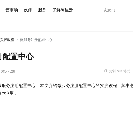
云市场
伙伴
服务
了解阿里云
AI 特惠
数据与 API
成为产品伙伴
企业增值服务
最佳实践
价格计算器
AI 场景体
基础软件
产品伙伴合
阿里云认证
市场活动
配置报价
大模型
实践教程
微服务注册配置中心
自助选配和估算价格
新方式
域名与网站
睿译宝，AI翻译排版一步到位
智启 AI 普惠权益
产品生态集成认证中心
企业支持计划
云上春晚
千问官方 MaaS 平台，为开发者和 Agent 而生，新用户赠送 1 亿 + tokens 额度
云服务器 EC
Qwen Aud
AI Coding
阿里云Maa
2026 阿里云
为企业打
数据集
Windows
大模型认证
模型
NEW
NEW
交付可用成果
值低价云产品抢先购
提供智能易用的域名与建站服务
上传文档即自动完成翻译和格式还原
至高享 1亿+免费 tokens，加速 Al 应用落地
安全可靠、弹
智能编程，一键
册配置中心
产品生态伙伴
专家技术服务
云上奥运之旅
弹性计算合作
阿里云中企出
手机三要素
宝塔 Linux
全部认证
价格优势
有专属领域专家
对象存储 OSS
GLM-5.2：长任务时代开源旗舰模型
阿里云 OPC 创新助力计划
云数据库 RD
即刻拥有 DeepS
AI 电商营销
产品生态伙伴工作台
企业增值服务台
云栖战略参考
云存储合作计
云栖大会
身份实名认证
CentOS
训练营
推动算力普惠，释放技术红利
的大模型服务
最高返9万
多领域专家智能体,一键组建 AI 虚拟交付团队
至高百万元 Token 补贴，加速一人公司成长
稳定、安全、高性价比、高性能的云存储服务
真正可用的 1M 上下文,一次完成代码全链路开发
轻松解锁专属 Dee
从图文生成到
复制 MD 格式
 08:44:29
云上的中国
数据库合作计
活动全景
短信
Docker
图片和
站式影视创作平台
人工智能平台 PAI
Hermes Agent，打造自进化智能体
Token Plan 模型订阅计划
Qoder
5 分钟轻松部署
AI 广告创作
企业成长
大模型
NEW
信息公告
微服务注册配置中心，本文介绍微服务注册配置中心的实践教程，其中
看见新力量
云网络合作计
OCR 文字识别
JAVA
级电脑
证享300元代金券
可视化编排打通从文字构思到成片全链路闭环
一站式AI开发、训练和推理服务
自主进化，持久记忆，越用越聪明
Qwen3.8-Max 首发尝鲜，限时加量 10 倍，夜间低至2折
面向真实软件
图文、视频一
Kimi-K3
HappyHors
端云互联。
NEW
魔搭 Mode
loud
服务实践
官网公告
Kimi 最新旗舰模型，长程编程与推理利器
让文字生成流
金融模力时刻
Salesforce O
版
发票查验
全能环境
Qoder CN
Claude Code + GStack 打造工程团队
千问办公，限时限量积分加倍
云原生数据库 P
低代码高效构
AI 建站
NEW
作计划
计划
创新中心
魔搭 ModelSc
健康状态
让AI从“聊天伙伴”进化为能干活的“数字员工”
覆盖公网/内网、递归/权威、移动APP等全场景解析服务
安装技能 GStack，拥有专属 AI 工程团队
你的AI工作搭子，覆盖日常办公高频场景
基于千问大模型等，支持代码智能生成、研发智能问答
0 代码专业建
客户案例
天气预报查询
操作系统
Deepseek-v4-pro
HappyHors
态合作计划
态智能体模型
旗舰 MoE 大模型，百万上下文与顶尖推理能力
图生视频，流
Compute
同享
容器服务 Kubernetes 版 ACK
万小智 AI 建站低至 15元/月
云防火墙
AI 短剧/漫剧
快递物流查询
WordPress
成为服务伙
高校合作
式云数据仓库
点，立即开启云上创新
提供一站式管理容器应用的 K8s 服务
送.CN域名，送备案服务码
云原生的云上
AI助力短剧
GLM-5.2
Wan2.7-T
Ubuntu