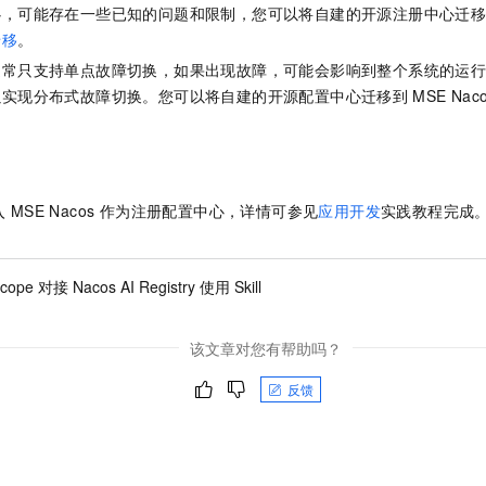
服务生态伙伴
视觉 Coding、空间感知、多模态思考等全面升级
1M上下文，专为长程任务能力而生
云工开物
心，可能存在一些已知的问题和限制，您可以将自建的开源注册中心迁
企业应用
Night Plan 支持 Qwen 3.8-Max
AI 办公
NEW
Red Hat
迁移
。
30+ 款产品免费体验
夜间 5 折，Qwen/Meoo/TokenPlan 客户专享
AI智能应用
科研合作
ERP
通常只支持单点故障切换，如果出现故障，可能会影响到整个系统的运
堂（旗舰版）
SUSE
智能客服
AI 应用构建
大模型原生
以实现分布式故障切换。您可以将自建的开源配置中心迁移到
MSE Na
CRM
2个月
自动承接线索
建站小程序
Qoder
大模型服务平台百炼-应用模版
OA 办公系统
HOT
NEW
面向真实软件
个人版上线、团队版降价；千问3.8-Max首发发尝鲜
丰富多元化的应用模版和解决方案
力提升
财税管理
模板建站
万有无界
大模型服务平台百炼-智能体
入
MSE Nacos 作为注册配置中心，详情可参见
应用开发
实践教程完成
400电话
定制建站
的模型效果
灵活可视化地构建企业级 Agent
方案
广告营销
模板小程序
秒悟
人工智能平台 PAI
cope 对接 Nacos AI Registry 使用 Skill
定制小程序
云端极速 AI 
新一代 AI 视频生成模型，深度适配广告营销等场景
AI Native 的算法工程平台，一站式完成建模、训练、推理服务部署
APP 开发
该文章对您有帮助吗？
建站系统
反馈
AI 应用
10分钟微调：让0.6B模型媲美235B模型
多模态数据信
依托云原生高可用架构,实现Dify私有化部署
用1%尺寸在特定领域达到大模型90%以上效果