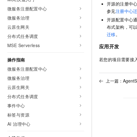
开源的注册中
AI 产品 免费试用
网络
安全
云开发大赛
微服务注册配置中心
Tableau 订阅
参见
注册中心
1亿+ 大模型 tokens 和 
微服务治理
可观测
入门学习赛
中间件
开源配置中心
AI空中课堂在线直播课
140+云产品 免费试用
大模型服务
布式架构，可
云原生网关
上云与迁云
产品新客免费试用，最长1
数据库
迁移
。
分布式任务调度
生态解决方案
千问AI平台-Token Plan
企业出海
大模型ACA认证体验
大数据计算
MSE Serverless
应用开发
助力企业全员 AI 认知与能
行业生态解决方案
政企业务
媒体服务
千问AI平台-模型体验
若您的项目需要接
操作指南
开发者生态解决方案
在线体验全尺寸、多种模态
微服务注册配置中心
企业服务与云通信
AI 开发和 AI 应用解决
Happy 系列大模型
微服务治理
上一篇：
AgentS
域名与网站
云原生网关
终端用户计算
分布式任务调度
事件中心
Serverless
大模型解决方案
标签与资源
开发工具
快速部署 Dify，高效搭建 
AI 治理中心
迁移与运维管理