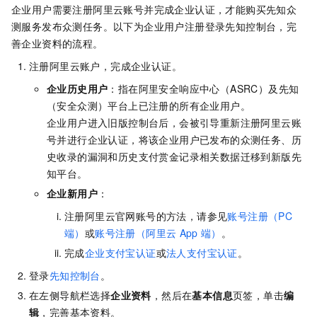
企业用户需要注册阿里云账号并完成企业认证，才能购买先知众
测服务发布众测任务。以下为企业用户注册登录先知控制台，完
善企业资料的流程。
注册阿里云账户，完成企业认证。
企业历史用户
：指在阿里安全响应中心（ASRC）及先知
（安全众测）平台上已注册的所有企业用户。
企业用户进入旧版控制台后，会被引导重新注册阿里云账
号并进行企业认证，将该企业用户已发布的众测任务、历
史收录的漏洞和历史支付赏金记录相关数据迁移到新版先
知平台。
企业新用户
：
注册阿里云官网账号的方法，请参见
账号注册（PC
端）
或
账号注册（阿里云
App
端）
。
完成
企业支付宝认证
或
法人支付宝认证
。
登录
先知控制台
。
在左侧导航栏选择
企业资料
，然后在
基本信息
页签，单击
编
辑
，完善基本资料。