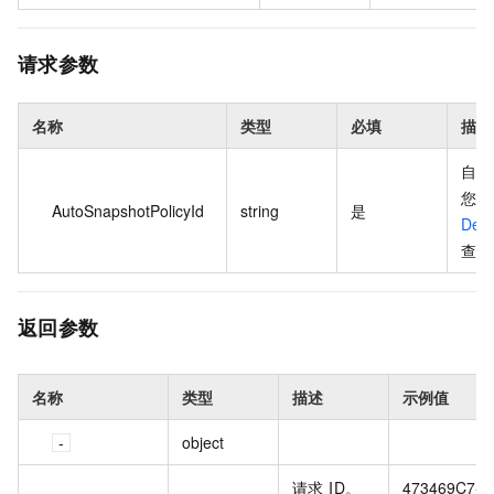
请求参数
名称
类型
必填
描述
自动
您可
AutoSnapshotPolicyId
string
是
Desc
查看
返回参数
名称
类型
描述
示例值
object
请求 ID。
473469C7-