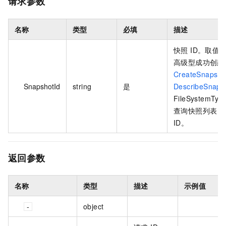
请求参数
名称
类型
必填
描述
快照 ID。取值：
高级型成功创建
CreateSnapsho
SnapshotId
string
是
DescribeSnaps
FileSystemTy
查询快照列表，
ID。
返回参数
名称
类型
描述
示例值
object