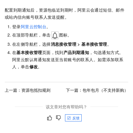
配置到期通知后，资源包临近到期时，阿里云会通过
短信、
邮件
或站内信向账号联系人发送提醒。
登录
阿里云控制台
。
在顶部导航栏，单击
图标。
在左侧导航栏，选择
消息接收管理
>
基本接收管理
。
在
基本接收管理
页面，找到
产品到期通知
，勾选通知方式。
阿里云默认将通知发送至当前账号的联系人。如需添加联系
人，单击
修改
。
上一篇：
资源包抵扣规则
下一篇：
包年包月（不支持新购）
该文章对您有帮助吗？
反馈