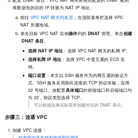
配置 DNAT 条目：VPC NAT 网关将按照配置的 DNAT 规则
将数据包的目的 IP 转换为 NAT IP 地址。
前往
VPC NAT 网关列表页
，在顶部菜单栏选择 VPC
NAT 所属地域。
单击目标 VPC NAT 实例
操作
列的
DNAT
管理。单击
创建
DNAT
条目
。
选择
NAT IP
地址
：选择 VPC NAT 网关的私网 IP。
选择私网
IP
地址
：选择 VPC 中需互通的 ECS 实
例。
端口设置
：本文以
SSH
服务作为内网互通的验证方
式。SSH 服务采用面向连接的
TCP
协议传输，应用
22
号端口。故配置
具体端口
的前端端口和后端端口均
为
22，协议类型选择
TCP。
可以根据自身实际需求创建对应的
DNAT
条目。
步骤三：
连通 VPC
创建 VPC 连接：
转发路由器支持的地域和可用区
。