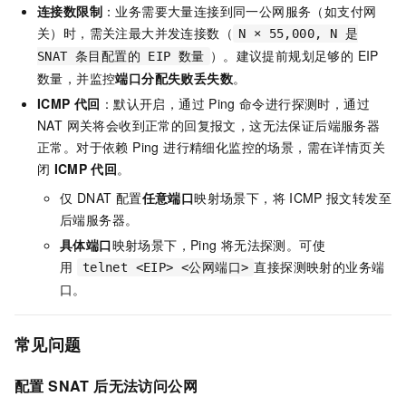
连接数限制
：业务需要大量连接到同一公网服务（如支付网
关）时，需关注最大并发连接数（
N × 55,000, N 是
）。建议提前规划足够的 EIP
SNAT 条目配置的 EIP 数量
数量，并监控
端口分配失败丢失数
。
ICMP 代回
：默认开启，通过
Ping
命令进行探测时，通过
NAT 网关将会收到正常的回复报文，这无法保证后端服务器
正常。对于依赖 Ping 进行精细化监控的场景，需在详情页关
闭
ICMP
代回
。
仅 DNAT 配置
任意端口
映射场景下，将
ICMP
报文转发至
后端服务器。
具体端口
映射场景下，Ping
将无法探测。可使
用
直接探测映射的业务端
telnet <EIP> <公网端口>
口。
常见问题
配置 SNAT 后无法访问公网