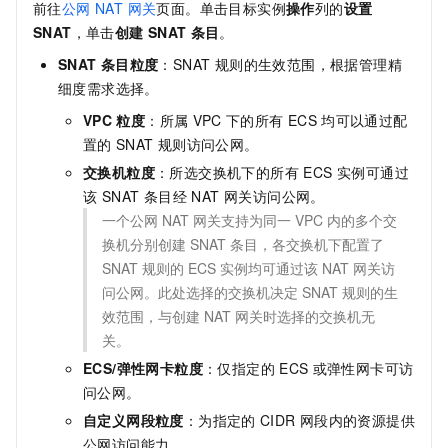
前往
公网 NAT 网关
页面。单击目标实例
操作
列的
设置
SNAT
，单击
创建
SNAT
条目
。
SNAT
条目粒度
：SNAT 规则的生效范围，根据管理精
细度需求选择。
VPC
粒度
：所属
VPC
下的所有
ECS
均可以通过配
置的
SNAT
规则访问公网。
交换机粒度
：所选交换机下的所有 ECS 实例可通过
该 SNAT 条目经 NAT 网关访问公网。
一个公网 NAT 网关支持为同一 VPC 内的多个交
换机分别创建 SNAT 条目，各交换机下配置了
SNAT 规则的 ECS 实例均可通过该 NAT 网关访
问公网。此处选择的交换机决定 SNAT 规则的生
效范围，与创建 NAT 网关时选择的交换机无
关。
ECS/弹性网卡粒度
：仅指定的
ECS
或弹性网卡可访
问公网。
自定义网段粒度
：为指定的
CIDR
网段内的资源提供
公网访问能力。