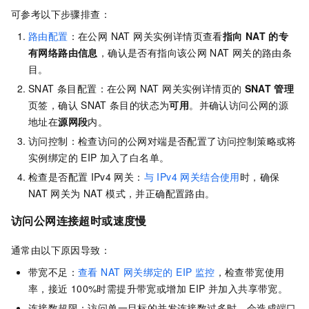
可参考以下步骤排查：
路由配置
：在公网 NAT 网关实例详情页查看
指向
NAT
的专
有网络路由信息
，确认是否有指向该公网
NAT
网关的路由条
目。
SNAT 条目配置：在公网 NAT 网关实例详情页的
SNAT
管理
页签，确认
SNAT
条目的状态为
可用
。并确认访问公网的源
地址在
源网段
内。
访问控制：检查访问的公网对端是否配置了访问控制策略或将
实例绑定的
EIP
加入了白名单。
检查是否配置
IPv4
网关：
与 IPv4 网关结合使用
时，确保
NAT
网关为
NAT
模式，并正确配置路由。
访问公网连接超时或速度慢
通常由以下原因导致：
带宽不足：
查看 NAT 网关绑定的 EIP 监控
，检查带宽使用
率，接近
100%时需提升带宽或增加 EIP 并加入共享带宽。
连接数超限：访问单一目标的并发连接数过多时，会造成端口