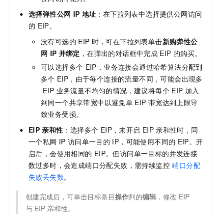
选择弹性公网
IP
地址
：在下拉列表中选择提供公网访问
的
EIP。
没有可选的
EIP
时，可在下拉列表单击
新购弹性公
网
IP
并绑定
，在弹出的对话框中完成
EIP
的购买。
可以选择多个
EIP，业务连接会通过哈希算法分配到
多个
EIP，由于每个连接的流量不同，可能会出现多
EIP
业务流量不均匀的情况，建议将每个
EIP
加入
到同一个共享带宽中以避免单
EIP
带宽达到上限导
致业务受损。
EIP
亲和性
：选择多个
EIP，未开启
EIP
亲和性时，同
一个私网
IP
访问单一目的
IP，可能使用不同的
EIP。开
启后，会使用相同的
EIP。但访问单一目标的并发连接
数过多时，会造成端口分配失败，需持续监控
端口分配
失败丢失数
。
创建完成后，可单击目标条目
操作
列的
编辑
，修改
EIP
与
EIP
亲和性。