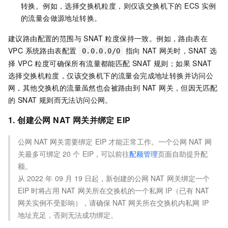
转换。例如，选择交换机粒度，则仅该交换机下的 ECS 实例
的流量会做源地址转换。
建议路由配置的范围与 SNAT 粒度保持一致。例如，路由表在
VPC 系统路由表配置
指向 NAT 网关时，SNAT 选
0.0.0.0/0
择 VPC 粒度可确保所有流量都能匹配 SNAT 规则；如果 SNAT
选择交换机粒度，仅该交换机下的流量会完成地址转换并访问公
网，其他交换机的流量虽然也会被路由到 NAT 网关，但因无匹配
的 SNAT 规则而无法访问公网。
1. 创建公网 NAT 网关并绑定 EIP
公网
NAT
网关需要绑定
EIP
才能正常工作。一个公网
NAT
网
关最多可绑定
20
个
EIP，可以前往
配额管理
页面自助提升配
额。
从
2022
年
09
月
19
日起，新创建的公网
NAT
网关绑定一个
EIP
时将占用
NAT
网关所在交换机的一个私网
IP（已有
NAT
网关实例不受影响），请确保
NAT
网关所在交换机内私网
IP
地址充足，否则无法成功绑定。