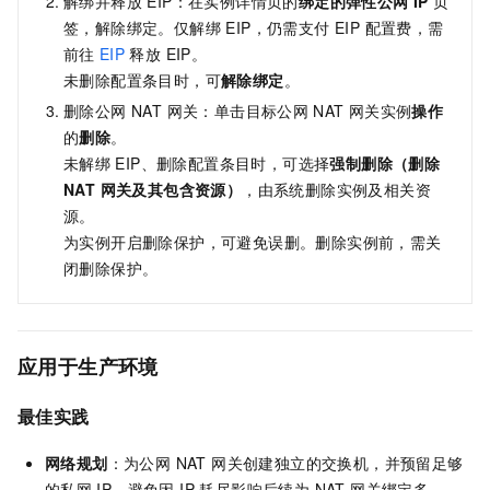
解绑并释放 EIP：在实例详情页的
绑定的弹性公网
IP
页
签，解除绑定。仅解绑 EIP，仍需支付 EIP 配置费，需
前往
EIP
释放 EIP。
未删除配置条目时，可
解除绑定
。
删除公网 NAT 网关：单击目标公网
NAT
网关实例
操作
的
删除
。
未解绑
EIP、删除配置条目时，可选择
强制删除（删除
NAT 网关及其包含资源）
，由系统删除实例及相关资
源。
为实例开启删除保护，可避免误删。删除实例前，需关
闭删除保护。
应用于生产环境
最佳实践
网络规划
：为公网 NAT 网关创建独立的交换机，并预留足够
的私网
IP，避免因 IP 耗尽影响后续为 NAT 网关绑定多