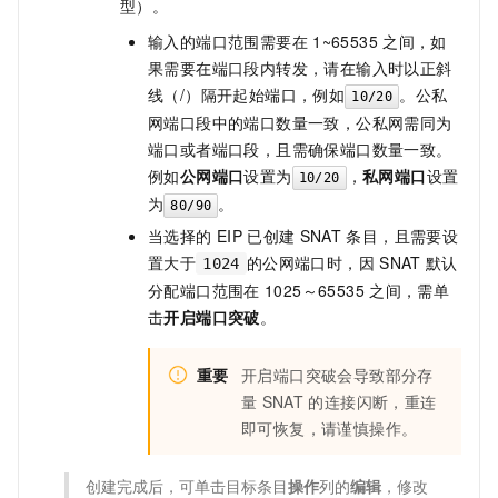
型）。
输入的端口范围需要在
1~65535
之间，如
果需要在端口段内转发，请在输入时以正斜
线（/）隔开起始端口，例如
。公私
10/20
网端口段中的端口数量一致，公私网需同为
端口或者端口段，且需确保端口数量一致。
例如
公网端口
设置为
，
私网端口
设置
10/20
为
。
80/90
当选择的
EIP
已创建
SNAT
条目，且需要设
置大于
的公网端口时，因
SNAT
默认
1024
分配端口范围在
1025～65535
之间，需单
击
开启端口突破
。
重要
开启端口突破会导致部分存
量
SNAT
的连接闪断，重连
即可恢复，请谨慎操作。
创建完成后，可单击目标条目
操作
列的
编辑
，修改