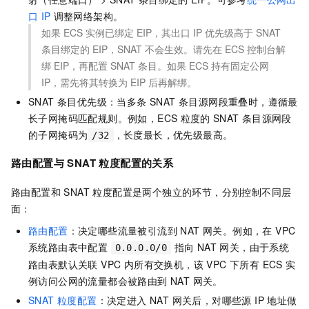
口
IP
调整网络架构。
如果 ECS 实例已绑定 EIP，其出口 IP 优先级高于 SNAT
条目绑定的 EIP，SNAT 不会生效。请先在 ECS 控制台解
绑 EIP，再配置 SNAT 条目。如果 ECS 持有固定公网
IP，需先将其转换为 EIP 后再解绑。
SNAT 条目优先级：当多条 SNAT 条目源网段重叠时，遵循最
长子网掩码匹配规则。例如，ECS
粒度的
SNAT
条目源网段
的子网掩码为
，长度最长，优先级最高。
/32
路由配置与 SNAT 粒度配置的关系
路由配置和 SNAT 粒度配置是两个独立的环节，分别控制不同层
面：
路由配置
：决定哪些流量被引流到 NAT 网关。例如，在 VPC
系统路由表中配置
指向 NAT 网关，由于系统
0.0.0.0/0
路由表默认关联 VPC 内所有交换机，该 VPC 下所有 ECS 实
例访问公网的流量都会被路由到 NAT 网关。
SNAT 粒度配置
：决定进入 NAT 网关后，对哪些源 IP 地址做