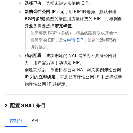
选择已有
：选择未绑定实例的
EIP。
新购弹性公网
IP
：无可用 EIP 时选择。默认创建
BGP(多线)
类型的按使用流量计费的
EIP，可根据自
身业务需要选择
带宽峰值
。
如需绑定
BGP（多线）_精品线路类型或其他计
费类型的
EIP，需先
申请
EIP
，创建时
选择已有
进行绑定。
稍后配置
：成功创建的
NAT
网关将不具备公网能
力，用户需后续手动绑定
EIP。
创建完成后，单击目标公网
NAT
网关实例
弹性公网
IP
列的
立即绑定
，可从已有弹性公网
IP
中选择或新
购弹性公网
IP
并绑定。
2. 配置 SNAT 条目
控制台
API