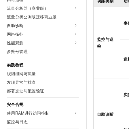
功能类别
功
AI 产品 免费试用
网络
安全
云开发大赛
流量分析器（商业版）
Tableau 订阅
1亿+ 大模型 tokens 和 
流量分析公测版迁移商业版
可观测
入门学习赛
中间件
AI空中课堂在线直播课
140+云产品 免费试用
事
大模型服务
自助诊断
上云与迁云
产品新客免费试用，最长1
数据库
网络拓扑
生态解决方案
千问AI平台-Token Plan
监控与巡
企业出海
大模型ACA认证体验
大数据计算
性能观测
检
助力企业全员 AI 认知与能
行业生态解决方案
多账号管理
政企业务
媒体服务
千问AI平台-模型体验
开发者生态解决方案
巡
在线体验全尺寸、多种模态
实践教程
企业服务与云通信
AI 开发和 AI 应用解决
Happy 系列大模型
观测组网与流量
域名与网站
发现异常与排查
终端用户计算
部署选址与配置验证
实
Serverless
大模型解决方案
安全合规
开发工具
使用RAM进行访问控制
自助诊断
快速部署 Dify，高效搭建 
监控与日志
迁移与运维管理