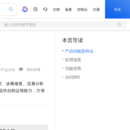
文档
备案
控制台
注册
登录
输入文档关键字查找
验
作计划
器
AI 活动
专业服务
服务伙伴合作计划
开发者社区
加入我们
服务平台百炼
阿里云 OPC 创新助力计划
本页导读
（1）
一站式生成采购清单，支持单品或批量购买
S
io：打造专属 AI 语音助手
S产品伙伴计划（繁花）
峰会
造的大模型服务与应用开发平台
轻量应用服务器
一句话生成原生可编辑精美 PPT 文稿
AI 生产力先锋
Al MaaS 服务伙伴赋能合作
域名
博文
Careers
至高可申请百万元
产品功能及特点
性可伸缩的云计算服务
开启高性价比 AI 编程新体验
Qwen-Audio-3.0-Realtime 端到端实时语音角色扮演
输入一句话想法, 轻松生成专业的 PPT
先锋实践拓展 AI 生产力的边界
快速构建应用程序和网站，即刻迈出上云第一步
Token 补贴，五大权
计划
海大会
伙伴信用分合作计划
商标
问答
社会招聘
应用场景
益加速 OPC 成功
S
eek-V4-Pro
数字证书管理服务（原SSL证书）
一键部署幻兽帕鲁游戏服务器
飞天发布时刻
HOT
划
备案
电子书
校园招聘
功能优势
pSeek-V4-Pro
视频创作，一键激活电商全链路生产力
全托管，含MySQL、PostgreSQL、SQL Server、MariaDB多引擎
实现全站HTTPS，呈现可信的WEB访问
一键购买专属联机服务器，轻松开启游戏
所见，即是所愿
我的收藏
产品详情
更多支持
划
公司注册
镜像站
访问NIS
视频生成
语音识别与合成
专属 QwenPaw
短信服务
漫剧工坊：一站式动画创作平台
AI 实训营
HOT
控、诊断修复、流量分析
合作伙伴培训与认证
划
上云迁移
的智能体编程平台
站生成，高效打造优质广告素材
从聊天伙伴进化为能主动干活的本地数字员工
快速生产连贯的高质量长漫剧
从基础到进阶，Agent 创客手把手教你
国内短信简单易用，安全可靠，秒级触达，全球覆盖200+国家和地区。
e-1.1-T2V
Qwen3-TTS-Flash
提供自助运维能力，方便
lScope
我要反馈
查询合作伙伴
畅细腻的高质量视频
离线语音合成大模型，多语言方言自适应，低延迟高稳定
n Alibaba Cloud ISV 合作
代维服务
olarDB
建企业门户网站
大数据开发治理平台 DataWorks
10 分钟搭建微信、支付宝小程序
创新加速
ope
登录合作伙伴管理后台
我要建议
站，无忧落地极速上线
以可视化方式快速构建移动和 PC 门户网站
100%兼容MySQL、PostgreSQL，兼容Oracle，支持集中和分布式
高效部署网站，快速应用到小程序
Data Agent 驱动的一站式 Data+AI 开发治理平台
e-1.1-I2V
Cosyvoice-V3-Flash
安全
畅自然，细节丰富
高表现力语音合成大模型，语音克隆听感自然
我要投诉
上云场景组合购
伴
边界网络安全防护产品
漫剧创作，剧本、分镜、视频高效生成
覆盖90%+业务场景，专享组合折扣价
2V
VPN
Fun-ASR