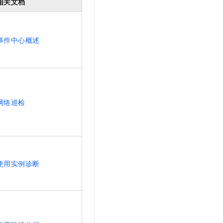
相关文档
文戏情感细腻自然，动作戏激烈拳拳到肉，实现更强表演能力
支持中英文自由切换，具备更强的噪声鲁棒性
云聚AI 严选权益
SSL 证书
，一键激活高效办公新体验
精选AI产品，从模型到应用全链提效
堡垒机
AI 用量加速计划
事件中心概述
应用
防火墙
、识别商机，让客服更高效、服务更出色。
新老同享，达量后返
千问办公
主机安全
NEW
的智能体编程平台
一站式AI生产力平台
AI 应用及服务市场
伶鹊
网络巡检
企业级人与Agent协作平台，接入和调度多个数字员工
智能客服平台，对话机器人、对话分析、智能外呼
AI 应用
大模型服务平台百炼 - 全妙
大模型
应用创作平台
多模态内容创作工具，已接入 DeepSeek
自然语言处理
使用实例诊断
数据标注
机器学习
息提取
与 AI 智能体进行实时音视频通话
从文本、图片、视频中提取结构化的属性信息
构建支持视频理解的 AI 音视频实时通话应用