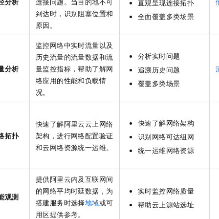
径分析
连接问题。当目的地不可
直观呈现连接拓扑
一个 AI 助手
即刻拥有 DeepSeek-R1 满血版
超强辅助，Bol
到达时，识别阻塞位置和
全面覆盖多类场景
在企业官网、通讯软件中为客户提供 AI 客服
多种方案随心选，轻松解锁专属 DeepSeek
原因。
监控网络中实时流量以及
分析实时问题
历史流量的流量数据和流
量分析
量监控指标，帮助了解网
追溯历史问题
络应用的性能和负载情
覆盖多类场景
况。
快速了解网络架构
快速了解阿里云云上网络
络拓扑
架构，进行网络配置验证
识别网络可达组网
和云网络资源统一运维。
统一运维网络资源
提供阿里云内及互联网间
的网络平均时延数据，为
实时监控网络质量
能观测
搭建服务时选择
地域
或可
帮助云上源站选址
用区提供参考。