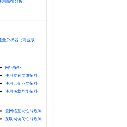
使用路径分析
t.diy 一步搞定创意建站
构建大模型应用的安全防护体系
通过自然语言交互简化开发流程,全栈开发支持
通过阿里云安全产品对 AI 应用进行安全防护
流量分析器（商业版）
网络拓扑
使用专有网络拓扑
使用云企业网拓扑
使用负载均衡拓扑
云网络互访性能观测
互联网访问性能观测