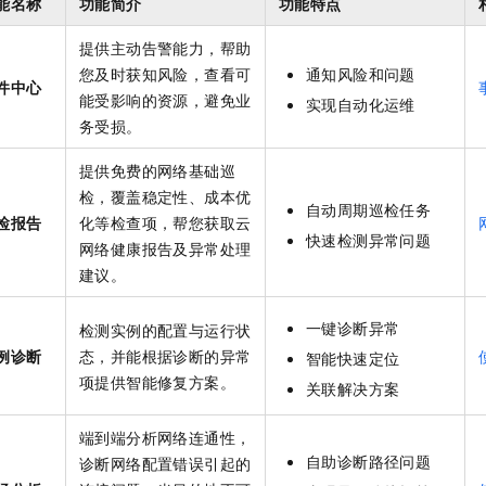
能名称
功能简介
功能特点
服务生态伙伴
视觉 Coding、空间感知、多模态思考等全面升级
1M上下文，专为长程任务能力而生
云工开物
企业应用
Night Plan 支持 Qwen 3.8-Max
AI 办公
NEW
Red Hat
30+ 款产品免费体验
夜间 5 折，Qwen/Meoo/TokenPlan 客户专享
AI智能应用
提供主动告警能力，帮助
科研合作
ERP
堂（旗舰版）
SUSE
您及时获知风险，查看可
通知风险和问题
智能客服
件中心
AI 应用构建
大模型原生
能受影响的资源，避免业
CRM
实现自动化运维
2个月
自动承接线索
务受损。
建站小程序
Qoder
大模型服务平台百炼-应用模版
OA 办公系统
HOT
NEW
面向真实软件
个人版上线、团队版降价；千问3.8-Max首发发尝鲜
丰富多元化的应用模版和解决方案
提供免费的网络基础巡
力提升
财税管理
模板建站
检，覆盖稳定性、成本优
万有无界
大模型服务平台百炼-智能体
自动周期巡检任务
400电话
定制建站
检报告
化等检查项，帮您获取云
的模型效果
灵活可视化地构建企业级 Agent
快速检测异常问题
网络健康报告及异常处理
方案
广告营销
模板小程序
秒悟
建议。
人工智能平台 PAI
定制小程序
云端极速 AI 
新一代 AI 视频生成模型，深度适配广告营销等场景
AI Native 的算法工程平台，一站式完成建模、训练、推理服务部署
一键诊断异常
检测实例的配置与运行状
APP 开发
例诊断
态，并能根据诊断的异常
智能快速定位
建站系统
项提供智能修复方案。
关联解决方案
AI 应用
10分钟微调：让0.6B模型媲美235B模型
多模态数据信
端到端分析网络连通性，
依托云原生高可用架构,实现Dify私有化部署
用1%尺寸在特定领域达到大模型90%以上效果
自助诊断路径问题
诊断网络配置错误引起的