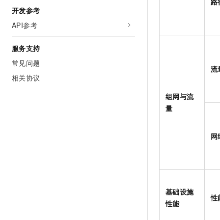
路
10 分钟在聊天系统中增加
开发参考
专有云
API参考
服务支持
常见问题
流
相关协议
组网与流
量
网
基础设施
性
性能