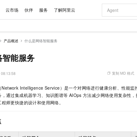
云市场
伙伴
服务
了解阿里云
AI 特惠
数据与 API
成为产品伙伴
企业增值服务
最佳实践
价格计算器
AI 场景体
基础软件
产品伙伴合
阿里云认证
市场活动
配置报价
大模型
产品概述
什么是网络智能服务
自助选配和估算价格
新方式
域名与网站
睿译宝，AI翻译排版一步到位
智启 AI 普惠权益
产品生态集成认证中心
企业支持计划
云上春晚
千问官方 MaaS 平台，为开发者和 Agent 而生，新用户赠送 1 亿 + tokens 额度
云服务器 EC
Qwen Aud
AI Coding
阿里云Maa
2026 阿里云
为企业打
数据集
Windows
大模型认证
模型
NEW
NEW
交付可用成果
值低价云产品抢先购
提供智能易用的域名与建站服务
上传文档即自动完成翻译和格式还原
至高享 1亿+免费 tokens，加速 Al 应用落地
安全可靠、弹
智能编程，一键
络智能服务
产品生态伙伴
专家技术服务
云上奥运之旅
弹性计算合作
阿里云中企出
手机三要素
宝塔 Linux
全部认证
价格优势
有专属领域专家
对象存储 OSS
GLM-5.2：长任务时代开源旗舰模型
阿里云 OPC 创新助力计划
云数据库 RD
即刻拥有 DeepS
AI 电商营销
产品生态伙伴工作台
企业增值服务台
云栖战略参考
云存储合作计
云栖大会
身份实名认证
CentOS
训练营
推动算力普惠，释放技术红利
的大模型服务
最高返9万
多领域专家智能体,一键组建 AI 虚拟交付团队
至高百万元 Token 补贴，加速一人公司成长
稳定、安全、高性价比、高性能的云存储服务
真正可用的 1M 上下文,一次完成代码全链路开发
轻松解锁专属 Dee
从图文生成到
复制 MD 格式
 08:13:58
云上的中国
数据库合作计
活动全景
短信
Docker
图片和
站式影视创作平台
人工智能平台 PAI
Hermes Agent，打造自进化智能体
Token Plan 模型订阅计划
Qoder
5 分钟轻松部署
AI 广告创作
企业成长
大模型
NEW
信息公告
work Intelligence Service）
是一个对网络进行健康分析、性能监
看见新力量
云网络合作计
OCR 文字识别
JAVA
级电脑
证享300元代金券
可视化编排打通从文字构思到成片全链路闭环
一站式AI开发、训练和推理服务
自主进化，持久记忆，越用越聪明
Qwen3.8-Max 首发尝鲜，限时加量 10 倍，夜间低至2折
面向真实软件
图文、视频一
Kimi-K3
HappyHors
务，通过集成机器学习、知识图谱等
AIOps
方法减少网络使用复杂性，
NEW
魔搭 Mode
loud
服务实践
官网公告
Kimi 最新旗舰模型，长程编程与推理利器
让文字生成流
金融模力时刻
Salesforce O
版
工程师更快捷的设计和使用网络。
发票查验
全能环境
Qoder CN
Claude Code + GStack 打造工程团队
千问办公，限时限量积分加倍
云原生数据库 P
低代码高效构
AI 建站
NEW
作计划
计划
创新中心
魔搭 ModelSc
健康状态
让AI从“聊天伙伴”进化为能干活的“数字员工”
覆盖公网/内网、递归/权威、移动APP等全场景解析服务
安装技能 GStack，拥有专属 AI 工程团队
你的AI工作搭子，覆盖日常办公高频场景
基于千问大模型等，支持代码智能生成、研发智能问答
0 代码专业建
客户案例
天气预报查询
操作系统
Deepseek-v4-pro
HappyHors
态合作计划
点
态智能体模型
旗舰 MoE 大模型，百万上下文与顶尖推理能力
图生视频，流
Compute
同享
容器服务 Kubernetes 版 ACK
万小智 AI 建站低至 15元/月
云防火墙
AI 短剧/漫剧
快递物流查询
WordPress
成为服务伙
高校合作
式云数据仓库
点，立即开启云上创新
提供一站式管理容器应用的 K8s 服务
送.CN域名，送备案服务码
云原生的云上
AI助力短剧
GLM-5.2
Wan2.7-T
Ubuntu