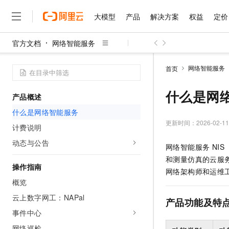
大模型
产品
解决方案
权益
定价
官方文档
网络智能服务
大模型
产品
解决方案
权益
定价
云市场
伙伴
服务
了解阿里云
精选产品
精选解决方案
普惠上云
产品定价
精选商城
成为销售伙伴
售前咨询
为什么选择阿里云
千问AI平台
网络智能服务
首页
了解云产品的定价详情
大模型服务平台百炼
千问办公，解锁你的工作
普惠上云 官方力荐
分销伙伴
在线服务
网站建设
什么是云计算
大
大模型服务与应用平台
企业级Agent产品，直接
云服务器38元/年起，超
什么是网
产品概述
咨询伙伴
多端小程序
技术领先
云上成本管理
售后服务
千问大模型
Agency Agents：拥
官方推荐返现计划
大模型
什么是网络智能服务
大模型
精选产品
精选解决方案
Salesforce 国际版订阅
稳定可靠
管理和优化成本
多元化、高性能、安全可靠
推荐新用户得奖励，单订单
更新时间：
2026-02-11
销售伙伴合作计划
计费说明
自助服务
友盟天域
安全合规
人工智能与机器学习
AI
文本生成
无影云电脑
HappyHorse 打造一
云工开物
动态与公告
网络智能服务 NIS（Net
无影生态合作计划
在线服务
观测云
分析师报告
随时随地安全接入的云上超
高校专属算力普惠，学生认
计算
互联网应用开发
Qwen3.8-Max
和测量仿真的云服
HOT
Salesforce On Alibaba C
工单服务
操作指南
智能体时代全能旗舰模型
Tuya 物联网平台阿里云
研究报告与白皮书
网络架构师和运维
云解析DNS
快速拥有专属 OpenClaw
Consulting Partner 合
大数据
容器
概览
免费试用
短信专区
蓝凌 OA
Qwen3.7-Plus
AI 大模型销售与服务生
云上数字网工：NAPal
现代化应用
存储
天池大赛
产品功能及特
能看、能想、能动手的多模
云原生大数据计算服务 Max
解决方案免费试用 新老
电子合同
事件中心
面向分析的企业级SaaS模
最高领取价值200元试用
安全
网络与CDN
AI 算法大赛
Qwen3-VL-Plus
畅捷通
网络巡检