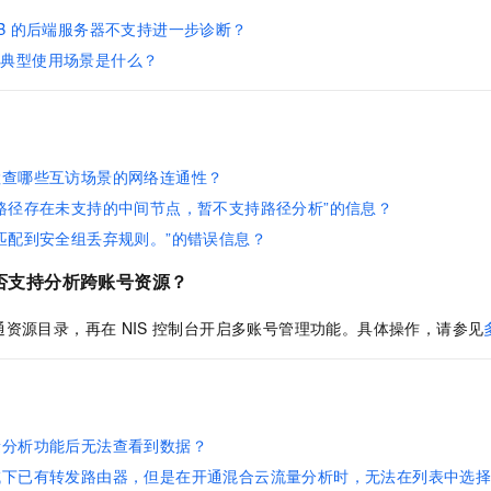
服务生态伙伴
视觉 Coding、空间感知、多模态思考等全面升级
1M上下文，专为长程任务能力而生
云工开物
企业应用
Night Plan 支持 Qwen 3.8-Max
AI 办公
NEW
B
的后端服务器不支持进一步诊断？
Red Hat
30+ 款产品免费体验
夜间 5 折，Qwen/Meoo/TokenPlan 客户专享
AI智能应用
科研合作
的典型使用场景是什么？
ERP
堂（旗舰版）
SUSE
智能客服
AI 应用构建
大模型原生
CRM
2个月
自动承接线索
建站小程序
Qoder
大模型服务平台百炼-应用模版
OA 办公系统
HOT
NEW
面向真实软件
个人版上线、团队版降价；千问3.8-Max首发发尝鲜
丰富多元化的应用模版和解决方案
检查哪些互访场景的网络连通性？
力提升
财税管理
模板建站
路径存在未支持的中间节点，暂不支持路径分析”的信息？
万有无界
大模型服务平台百炼-智能体
400电话
定制建站
的模型效果
灵活可视化地构建企业级 Agent
匹配到安全组丢弃规则。”的错误信息？
方案
广告营销
模板小程序
秒悟
人工智能平台 PAI
否支持分析跨账号资源？
定制小程序
云端极速 AI 
新一代 AI 视频生成模型，深度适配广告营销等场景
AI Native 的算法工程平台，一站式完成建模、训练、推理服务部署
通资源目录，再在
NIS
控制台开启多账号管理功能。具体操作，请参见
APP 开发
建站系统
AI 应用
10分钟微调：让0.6B模型媲美235B模型
多模态数据信
量分析功能后无法查看到数据？
依托云原生高可用架构,实现Dify私有化部署
用1%尺寸在特定领域达到大模型90%以上效果
域下已有转发路由器，但是在开通混合云流量分析时，无法在列表中选