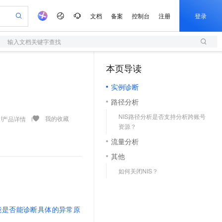
文档
备案
控制台
注册
登录
输入文档关键字查找
验
作计划
器
AI 活动
专业服务
服务伙伴合作计划
开发者社区
加入我们
服务平台百炼
阿里云 OPC 创新助力计划
本页导读
（1）
一站式生成采购清单，支持单品或批量购买
S
io：打造专属 AI 语音助手
S产品伙伴计划（繁花）
峰会
造的大模型服务与应用开发平台
轻量应用服务器
一句话生成原生可编辑精美 PPT 文稿
AI 生产力先锋
Al MaaS 服务伙伴赋能合作
域名
博文
Careers
至高可申请百万元
实例诊断
性可伸缩的云计算服务
开启高性价比 AI 编程新体验
Qwen-Audio-3.0-Realtime 端到端实时语音角色扮演
输入一句话想法, 轻松生成专业的 PPT
先锋实践拓展 AI 生产力的边界
快速构建应用程序和网站，即刻迈出上云第一步
Token 补贴，五大权
计划
海大会
伙伴信用分合作计划
商标
问答
社会招聘
路径分析
益加速 OPC 成功
S
eek-V4-Pro
数字证书管理服务（原SSL证书）
一键部署幻兽帕鲁游戏服务器
飞天发布时刻
HOT
划
备案
电子书
校园招聘
NIS路径分析是否支持分析跨账号
pSeek-V4-Pro
视频创作，一键激活电商全链路生产力
全托管，含MySQL、PostgreSQL、SQL Server、MariaDB多引擎
实现全站HTTPS，呈现可信的WEB访问
一键购买专属联机服务器，轻松开启游戏
所见，即是所愿
我的收藏
产品详情
更多支持
资源？
划
公司注册
镜像站
视频生成
语音识别与合成
专属 QwenPaw
短信服务
漫剧工坊：一站式动画创作平台
AI 实训营
HOT
流量分析
合作伙伴培训与认证
划
上云迁移
的智能体编程平台
站生成，高效打造优质广告素材
从聊天伙伴进化为能主动干活的本地数字员工
快速生产连贯的高质量长漫剧
从基础到进阶，Agent 创客手把手教你
国内短信简单易用，安全可靠，秒级触达，全球覆盖200+国家和地区。
e-1.1-T2V
Qwen3-TTS-Flash
其他
lScope
我要反馈
查询合作伙伴
畅细腻的高质量视频
离线语音合成大模型，多语言方言自适应，低延迟高稳定
n Alibaba Cloud ISV 合作
代维服务
olarDB
建企业门户网站
大数据开发治理平台 DataWorks
10 分钟搭建微信、支付宝小程序
如何关闭NIS？
创新加速
ope
登录合作伙伴管理后台
我要建议
站，无忧落地极速上线
以可视化方式快速构建移动和 PC 门户网站
100%兼容MySQL、PostgreSQL，兼容Oracle，支持集中和分布式
高效部署网站，快速应用到小程序
Data Agent 驱动的一站式 Data+AI 开发治理平台
e-1.1-I2V
Cosyvoice-V3-Flash
安全
畅自然，细节丰富
高表现力语音合成大模型，语音克隆听感自然
我要投诉
上云场景组合购
伴
能是否能诊断具体的异常原
边界网络安全防护产品
漫剧创作，剧本、分镜、视频高效生成
覆盖90%+业务场景，专享组合折扣价
2V
VPN
Fun-ASR