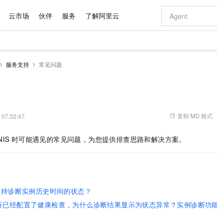
云市场
伙伴
服务
了解阿里云
AI 特惠
数据与 API
成为产品伙伴
企业增值服务
最佳实践
价格计算器
AI 场景体
基础软件
产品伙伴合
阿里云认证
市场活动
配置报价
大模型
服务支持
常见问题
自助选配和估算价格
新方式
域名与网站
睿译宝，AI翻译排版一步到位
智启 AI 普惠权益
产品生态集成认证中心
企业支持计划
云上春晚
千问官方 MaaS 平台，为开发者和 Agent 而生，新用户赠送 1 亿 + tokens 额度
云服务器 EC
Qwen Aud
AI Coding
阿里云Maa
2026 阿里云
为企业打
数据集
Windows
大模型认证
模型
NEW
NEW
交付可用成果
值低价云产品抢先购
提供智能易用的域名与建站服务
上传文档即自动完成翻译和格式还原
至高享 1亿+免费 tokens，加速 Al 应用落地
安全可靠、弹
智能编程，一键
产品生态伙伴
专家技术服务
云上奥运之旅
弹性计算合作
阿里云中企出
手机三要素
宝塔 Linux
全部认证
价格优势
有专属领域专家
对象存储 OSS
GLM-5.2：长任务时代开源旗舰模型
阿里云 OPC 创新助力计划
云数据库 RD
即刻拥有 DeepS
AI 电商营销
产品生态伙伴工作台
企业增值服务台
云栖战略参考
云存储合作计
云栖大会
身份实名认证
CentOS
训练营
推动算力普惠，释放技术红利
的大模型服务
最高返9万
多领域专家智能体,一键组建 AI 虚拟交付团队
至高百万元 Token 补贴，加速一人公司成长
稳定、安全、高性价比、高性能的云存储服务
真正可用的 1M 上下文,一次完成代码全链路开发
轻松解锁专属 Dee
从图文生成到
复制 MD 格式
 07:32:47
云上的中国
数据库合作计
活动全景
短信
Docker
图片和
站式影视创作平台
人工智能平台 PAI
Hermes Agent，打造自进化智能体
Token Plan 模型订阅计划
Qoder
5 分钟轻松部署
AI 广告创作
企业成长
大模型
NEW
信息公告
NIS
时可能遇见的常见问题，为您提供排查思路和解决方案。
看见新力量
云网络合作计
OCR 文字识别
JAVA
级电脑
证享300元代金券
可视化编排打通从文字构思到成片全链路闭环
一站式AI开发、训练和推理服务
自主进化，持久记忆，越用越聪明
Qwen3.8-Max 首发尝鲜，限时加量 10 倍，夜间低至2折
面向真实软件
图文、视频一
Kimi-K3
HappyHors
NEW
魔搭 Mode
loud
服务实践
官网公告
Kimi 最新旗舰模型，长程编程与推理利器
让文字生成流
金融模力时刻
Salesforce O
版
发票查验
全能环境
Qoder CN
Claude Code + GStack 打造工程团队
千问办公，限时限量积分加倍
云原生数据库 P
低代码高效构
AI 建站
NEW
作计划
计划
创新中心
魔搭 ModelSc
健康状态
让AI从“聊天伙伴”进化为能干活的“数字员工”
覆盖公网/内网、递归/权威、移动APP等全场景解析服务
安装技能 GStack，拥有专属 AI 工程团队
你的AI工作搭子，覆盖日常办公高频场景
基于千问大模型等，支持代码智能生成、研发智能问答
0 代码专业建
客户案例
天气预报查询
操作系统
Deepseek-v4-pro
HappyHors
态合作计划
支持诊断实例历史时间的状态？
态智能体模型
旗舰 MoE 大模型，百万上下文与顶尖推理能力
图生视频，流
Compute
同享
容器服务 Kubernetes 版 ACK
万小智 AI 建站低至 15元/月
云防火墙
AI 短剧/漫剧
快递物流查询
WordPress
成为服务伙
高校合作
听已经配置了健康检查，为什么诊断结果显示为状态异常？实例诊断功
式云数据仓库
点，立即开启云上创新
提供一站式管理容器应用的 K8s 服务
送.CN域名，送备案服务码
云原生的云上
AI助力短剧
GLM-5.2
Wan2.7-T
Ubuntu