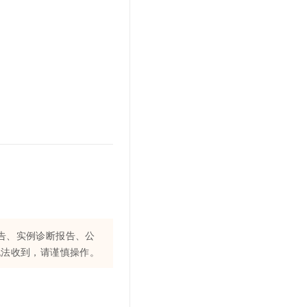
t.diy 一步搞定创意建站
构建大模型应用的安全防护体系
？
通过自然语言交互简化开发流程,全栈开发支持
通过阿里云安全产品对 AI 应用进行安全防护
告、实例诊断报告、公
无法收到，请谨慎操作。