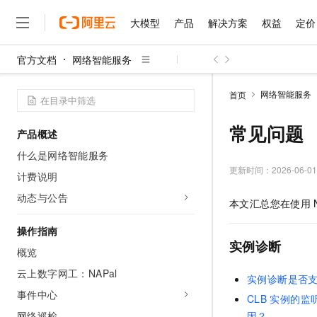
大模型
产品
解决方案
权益
定价
官方文档
网络智能服务
大模型
产品
解决方案
权益
定价
云市场
伙伴
服务
了解阿里云
精选产品
精选解决方案
普惠上云
产品定价
精选商城
成为销售伙伴
售前咨询
为什么选择阿里云
千问AI平台
网络智能服务
首页
了解云产品的定价详情
大模型服务平台百炼
千问办公，解锁你的工作
普惠上云 官方力荐
分销伙伴
在线服务
网站建设
什么是云计算
大
大模型服务与应用平台
企业级Agent产品，直接
云服务器38元/年起，超
常见问题
产品概述
咨询伙伴
多端小程序
技术领先
云上成本管理
售后服务
千问大模型
Agency Agents：拥
官方推荐返现计划
大模型
什么是网络智能服务
大模型
精选产品
精选解决方案
Salesforce 国际版订阅
稳定可靠
管理和优化成本
多元化、高性能、安全可靠
推荐新用户得奖励，单订单
更新时间：
2026-06-01
销售伙伴合作计划
计费说明
自助服务
友盟天域
安全合规
人工智能与机器学习
AI
文本生成
无影云电脑
HappyHorse 打造一
云工开物
动态与公告
本文汇总您在使用
无影生态合作计划
在线服务
观测云
分析师报告
随时随地安全接入的云上超
高校专属算力普惠，学生认
计算
互联网应用开发
Qwen3.8-Max
HOT
Salesforce On Alibaba C
工单服务
操作指南
智能体时代全能旗舰模型
Tuya 物联网平台阿里云
研究报告与白皮书
云解析DNS
快速拥有专属 OpenClaw
Consulting Partner 合
实例诊断
大数据
容器
概览
免费试用
短信专区
蓝凌 OA
Qwen3.7-Plus
AI 大模型销售与服务生
云上数字网工：NAPal
现代化应用
存储
天池大赛
实例诊断是否
能看、能想、能动手的多模
云原生大数据计算服务 Max
解决方案免费试用 新老
电子合同
事件中心
CLB
实例的监
面向分析的企业级SaaS模
最高领取价值200元试用
安全
网络与CDN
AI 算法大赛
Qwen3-VL-Plus
畅捷通
网络巡检
因？