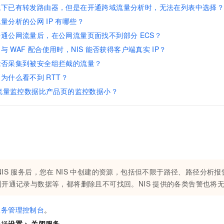
一个 AI 助手
即刻拥有 DeepSeek-R1 满血版
超强辅助，Bol
域下已有转发路由器，但是在开通跨域流量分析时，无法在列表中选择
在企业官网、通讯软件中为客户提供 AI 客服
多种方案随心选，轻松解锁专属 DeepSeek
流量分析的公网
IP
有哪些？
开通公网流量后，在公网流量页面找不到部分
ECS？
例与
WAF
配合使用时，NIS
能否获得客户端真实
IP？
能否采集到被安全组拦截的流量？
中为什么看不到
RTT？
流量监控数据比产品页的监控数据小？
NIS
服务后，您在
NIS
中创建的资源，包括但不限于路径、路径分析报
测开通记录与数据等，都将删除且不可找回。
NIS
提供的各类告警也将
服务管理控制台
。
选择
设置
>
关闭服务
。