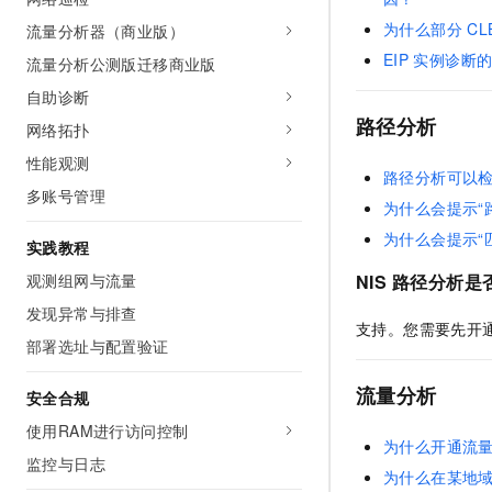
AI 产品 免费试用
网络
安全
云开发大赛
为什么部分
CL
流量分析器（商业版）
Tableau 订阅
1亿+ 大模型 tokens 和 
EIP
实例诊断
流量分析公测版迁移商业版
可观测
入门学习赛
中间件
AI空中课堂在线直播课
140+云产品 免费试用
大模型服务
自助诊断
上云与迁云
产品新客免费试用，最长1
数据库
路径分析
网络拓扑
生态解决方案
千问AI平台-Token Plan
企业出海
大模型ACA认证体验
大数据计算
性能观测
路径分析可以
助力企业全员 AI 认知与能
行业生态解决方案
多账号管理
政企业务
媒体服务
为什么会提示“
千问AI平台-模型体验
开发者生态解决方案
在线体验全尺寸、多种模态
为什么会提示“
实践教程
企业服务与云通信
AI 开发和 AI 应用解决
Happy 系列大模型
观测组网与流量
NIS
路径分析是
域名与网站
发现异常与排查
支持。您需要先开
终端用户计算
部署选址与配置验证
Serverless
大模型解决方案
流量分析
安全合规
开发工具
使用RAM进行访问控制
快速部署 Dify，高效搭建 
为什么开通流
监控与日志
迁移与运维管理
为什么在某地