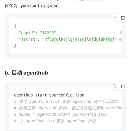
保存为
。
yourconfig.json
{

"appid"
: 
"12345"
,                          
# 前
"secret"
: 
"kflajglkajlgjalsgjlajdgfakjkgj"
# 前
}
b. 启动 agenthub
# 通过 agenthub list 查看 agenthub 是否启动成功
# 如果没有 agenthub 实例，通过调试模式启动 agenthub：
# DEBUG=* agenthub start yourconfig.json
# ~/.agenthub.log 查看 agenthub 日志。