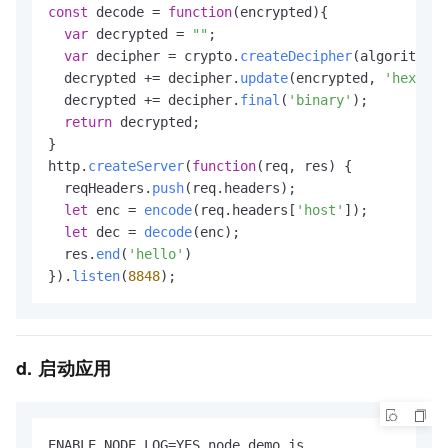
const
 decode = 
function
(
encrypted
){

var
 decrypted = 
""
;

var
 decipher = crypto.
createDecipher
(algorithm, 
  decrypted += decipher.
update
(encrypted, 
'hex'
, 
'
  decrypted += decipher.
final
(
'binary'
);

return
 decrypted;

}

http.
createServer
(
function
(
req, res
) {

  reqHeaders.
push
(req.
headers
);

let
 enc = 
encode
(req.
headers
[
'host'
]);

let
 dec = 
decode
(enc);

  res.
end
(
'hello'
)

}).
listen
(
8848
);
d. 启动应用
ENABLE_NODE_LOG=YES node demo.js