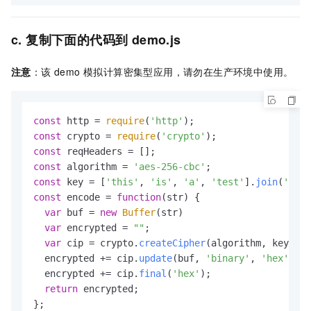
c. 复制下面的代码到 demo.js
注意
：该 demo 模拟计算密集型应用，请勿在生产环境中使用。
const
 http = 
require
(
'http'
const
 crypto = 
require
(
'crypto'
const
const
 algorithm = 
'aes-256-cbc'
const
 key = [
'this'
, 
'is'
, 
'a'
, 
'test'
].
join
(
' '
const
 encode = 
function
(
str
) {

var
 buf = 
new
Buffer
(str)

var
 encrypted = 
""
;

var
 cip = crypto.
createCipher
(algorithm, key);

  encrypted += cip.
update
(buf, 
'binary'
, 
'hex'
);

  encrypted += cip.
final
(
'hex'
);

return
 encrypted;
