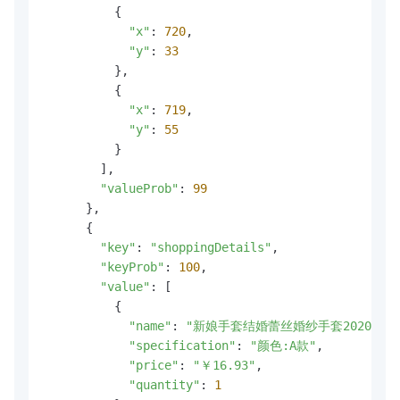
          {

"x"
: 
720
,

"y"
: 
33
          },

          {

"x"
: 
719
,

"y"
: 
55
          }

        ],

"valueProb"
: 
99
      },

      {

"key"
: 
"shoppingDetails"
,

"keyProb"
: 
100
,

"value"
: [

          {

"name"
: 
"新娘手套结婚蕾丝婚纱手套2020新
"specification"
: 
"颜色:A款"
,

"price"
: 
"￥16.93"
,

"quantity"
: 
1