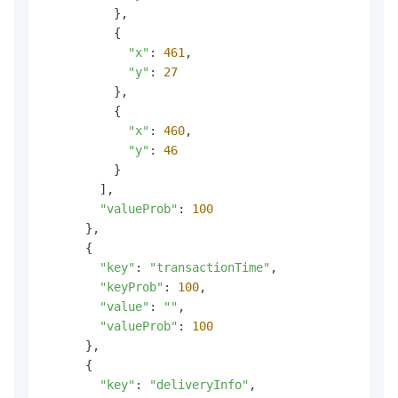
          },

          {

"x"
: 
461
,

"y"
: 
27
          },

          {

"x"
: 
460
,

"y"
: 
46
          }

        ],

"valueProb"
: 
100
      },

      {

"key"
: 
"transactionTime"
,

"keyProb"
: 
100
,

"value"
: 
""
,

"valueProb"
: 
100
      },

      {

"key"
: 
"deliveryInfo"
,
