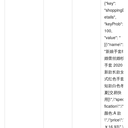
{"key": 
"shoppingD
etails", 
"keyProb": 
100, 
"value": "
[{\"name\":\
"新娘手套结
婚蕾丝婚纱
手套
2020
新款长款女
式红色手套
短款白色冬
夏[交易快
用]\",\"speci
fication\":\"
颜色:A
款
\",\"price\":\"
￥16.93\",\"