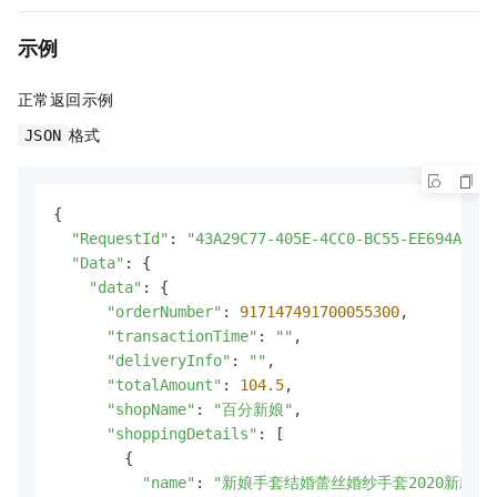
示例
正常返回示例
格式
JSON
{

"RequestId"
: 
"43A29C77-405E-4CC0-BC55-EE694AD006
"Data"
: {

"data"
: {

"orderNumber"
: 
917147491700055300
,

"transactionTime"
: 
""
,

"deliveryInfo"
: 
""
,

"totalAmount"
: 
104.5
,

"shopName"
: 
"百分新娘"
,

"shoppingDetails"
: [

        {

"name"
: 
"新娘手套结婚蕾丝婚纱手套2020新款长