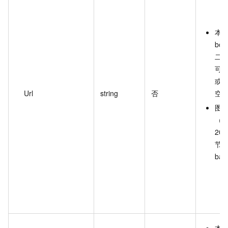
本
bo
二
可
或
Url
string
否
空
图
（
204
节
ba