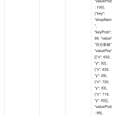
"valueProb"
: 100}, 
{"key": 
"shopName
", 
"keyProb": 
99, "value": 
"百分新娘", 
"valuePos": 
[{"x": 632, 
"y": 52}, 
{"x": 632, 
"y": 29}, 
{"x": 720, 
"y": 33}, 
{"x": 719, 
"y": 55}], 
"valueProb"
: 99}, 