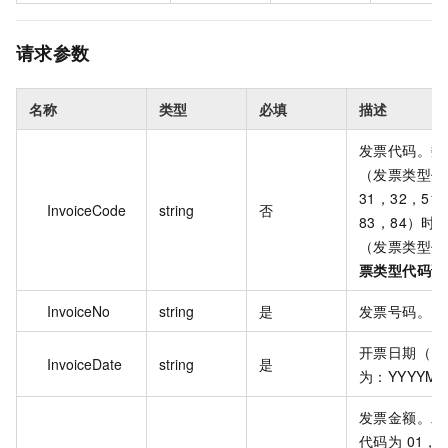
请求参数
名称
类型
必填
描述
发票代码。数
（发票类型代
31，32，51
InvoiceCode
string
否
83，84）时
（发票类型代
票类型代码说
InvoiceNo
string
是
发票号码。
开票日期（日
InvoiceDate
string
是
为：YYYYM
发票金额。发
代码为 01，0