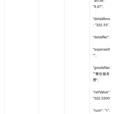
"allTax": 
"9.67",

"detailAmoun
: "322.33",

"detailNo": "1"
"expenseItem
"",

"goodsName"
"*餐饮服务*
费",

"netValue": 
"322.330097"
"num": "1",
