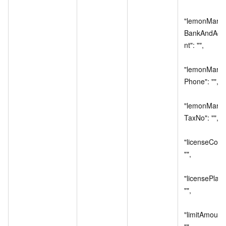
"lemonMarke
BankAndAcc
nt": "",

"lemonMarke
Phone": "",

"lemonMarke
TaxNo": "",

"licenseCode"
"",

"licensePlate"
"",

"limitAmount":