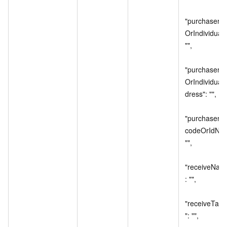
"purchaserUn
OrIndividual":
"",

"purchaserUn
OrIndividual
dress": "",

"purchaserUn
codeOrIdNo":
"",

"receiveNam
: "",

"receiveTax
": "",
