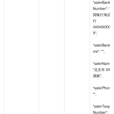
"salerBankA
Number": "中
国银行海淀
行
345456XXX
X",

"salerBankN
me": "",

"salerName": 
"北京市
XXX
酒家",

"salerPhone":
"",

"salerTaxpay
Number": 