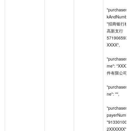
"purchaserB
kAndNumber"
"招商银行杭
高新支行
571906593X
XXXX",

"purchaserN
me": "XXXX
件有限公司",

"purchaserP
ne": "",

"purchaserT
payerNumber"
"913301007
2XXXXXX",
