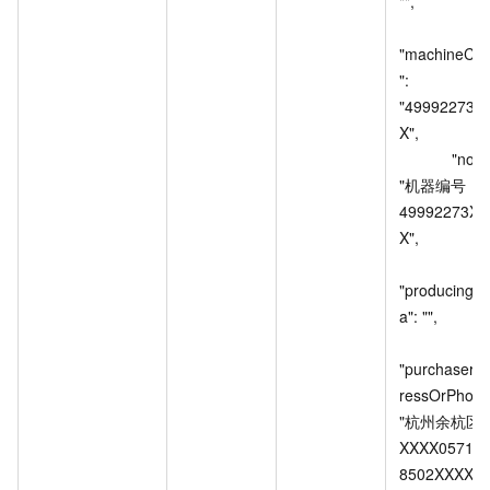
"",

"machineCo
": 
"49992273X
X",

            "note": 
"机器编号：
49992273XX
X",

"producingA
a": "",

"purchaserA
ressOrPhone"
"杭州余杭区
XXXX0571-
8502XXXX",
