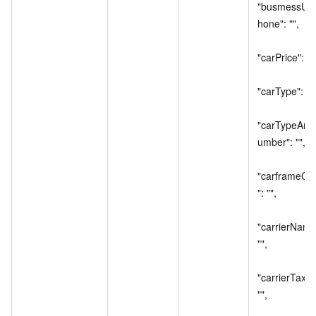
"busmessUni
hone": "",

"carPrice": "",
"carType": "",

"carTypeAn
umber": "",

"carframeCo
": "",

"carrierName"
"",

"carrierTaxNo
"",
