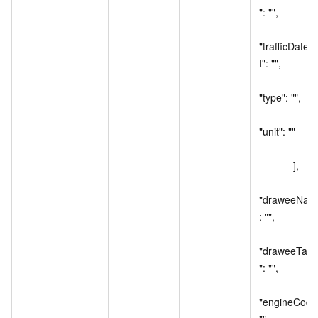
": "",

"trafficDateS
t": "",

"type": "",

"unit": ""

                  }

            ],

"draweeNam
: "",

"draweeTax
": "",

"engineCode"