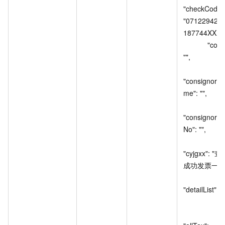
"checkCode":
"071229427
187744XXXX"
            "code": 
"",

"consignorN
me": "",

"consignorT
No": "",

"cyjgxx": "
成功发票一致",
"detailList": [

                  {
