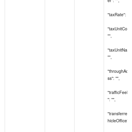
er": "",

"taxRate": "",

"taxUnitCode"
"",

"taxUnitName
"",

"throughAdd
ss": "",

"trafficFeeFl
": "",

"transferred
hicleOffice": ""