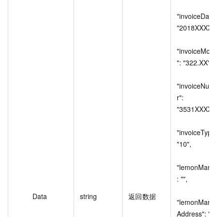
"invoiceDate":
"2018XXXX",

"invoiceMon
": "322.XX",

"invoiceNum
r": 
"3531XXXX",

"invoiceType"
"10",

"lemonMarke
: "",

Data
string
返回数据
"lemonMarke
Address": "",
