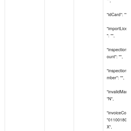
"",

"idCard": "",

"importLicen
": "",

"inspection
ount": "",

"inspectionN
mber": "",

"invalidMark":
"N",

"invoiceCode"
"01100180X
X",
