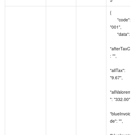
{

      "code": 
"001",

      "data": {

"afterTaxCod
: "",

"allTax": 
"9.67",

"allValoremT
": "332.00",

"blueInvoice
de": "",
