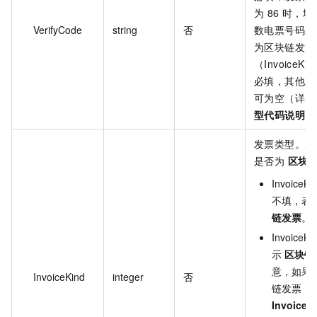
为 86 时，
VerifyCode
string
否
数电票号码后
为区块链发票
（InvoiceKi
必填，其他发
可为空（详见
型代码说明
）
发票类型。用
是否为
区块
InvoiceK
不填，表
链发票
。
InvoiceK
示
区块链
意，如果
InvoiceKind
integer
否
链发票，
InvoiceC