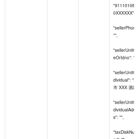
"911101081
0XXXXXX",

"sellerPhone"
"",

"sellerUnitC
eOrIdno": "",

"sellerUnitOr
dividual": "
市
XXX
酒家",
"sellerUnitOr
dividualAddr
s": "",

"taxDiskNum