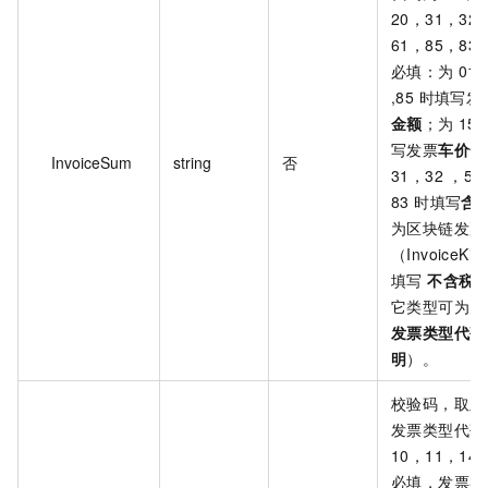
20，31，32
61，85，83
必填：为 01，
,85 时填写发
金额
；为 15 
写发票
车价合
InvoiceSum
string
否
31，32 ，5
83 时填写
含
为区块链发票
（InvoiceKi
填写
不含税
它类型可为空
发票类型代码
明
）。
校验码，取
后
发票类型代码为
10，11，14
必填，发票类