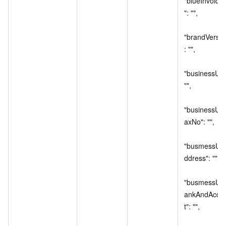
"blueInvoice
": "",

"brandVersio
: "",

"businessUnit
"",

"businessUni
axNo": "",

"busmessUni
ddress": "",

"busmessUni
ankAndAcco
t": "",
