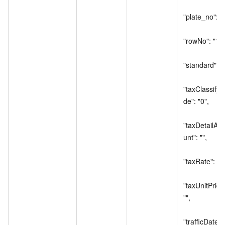
"plate_no": "",
"rowNo": "1",

"standard": "",
"taxClassify
de": "0",

"taxDetailAm
unt": "",

"taxRate": "3"
"taxUnitPrice"
"",

"trafficDateE