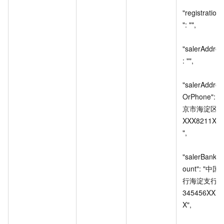
"registration
": "",

"salerAddres
: "",

"salerAddres
OrPhone": "
京市海淀区
XXX8211XX
",

"salerBankA
ount": "中国
行海淀支行
345456XXX
X",
