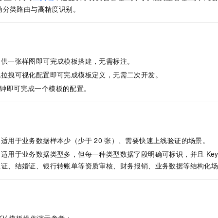
服务生态伙伴
视觉 Coding、空间感知、多模态思考等全面升级
1M上下文，专为长程任务能力而生
云工开物
企业应用
Night Plan 支持 Qwen 3.8-Max
AI 办公
NEW
动分类路由与高精度识别。
Red Hat
30+ 款产品免费体验
夜间 5 折，Qwen/Meoo/TokenPlan 客户专享
AI智能应用
科研合作
ERP
堂（旗舰版）
SUSE
智能客服
AI 应用构建
大模型原生
CRM
2个月
自动承接线索
建站小程序
提供一张样图即可完成模板搭建，无需标注。
Qoder
大模型服务平台百炼-应用模版
OA 办公系统
HOT
NEW
面向真实软件
个人版上线、团队版降价；千问3.8-Max首发发尝鲜
丰富多元化的应用模版和解决方案
拖拉拽可视化配置即可完成模板定义，无需二次开发。
力提升
财税管理
模板建站
钟即可完成一个模板的配置。
万有无界
大模型服务平台百炼-智能体
400电话
定制建站
的模型效果
灵活可视化地构建企业级 Agent
方案
广告营销
模板小程序
秒悟
人工智能平台 PAI
定制小程序
云端极速 AI 
新一代 AI 视频生成模型，深度适配广告营销等场景
AI Native 的算法工程平台，一站式完成建模、训练、推理服务部署
：适用于业务数据样本少（少于
20
张）、需要快速上线验证的场景。
APP 开发
：适用于业务数据类型多，但每一种类型数据字段明确可标识，并且
Key
生证、结婚证、银行转账单等资质审核、财务报销、业务数据等结构化
建站系统
AI 应用
10分钟微调：让0.6B模型媲美235B模型
多模态数据信
依托云原生高可用架构,实现Dify私有化部署
用1%尺寸在特定领域达到大模型90%以上效果
KV
模板操作演示参考：