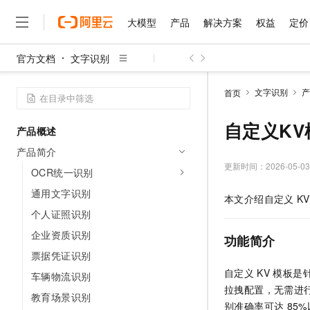
大模型
产品
解决方案
权益
定价
官方文档
文字识别
大模型
产品
解决方案
权益
定价
云市场
伙伴
服务
了解阿里云
精选产品
精选解决方案
普惠上云
产品定价
精选商城
成为销售伙伴
售前咨询
为什么选择阿里云
千问AI平台
文字识别
产
首页
了解云产品的定价详情
大模型服务平台百炼
睿译宝，AI翻译排版一
普惠上云 官方力荐
分销伙伴
在线服务
网站建设
什么是云计算
大
大模型服务与应用平台
上传文档即自动完成翻译和
云服务器38元/年起，超
自定义KV
产品概述
咨询伙伴
多端小程序
技术领先
云上成本管理
售后服务
千问大模型
GLM-5.2：长任务时代
官方推荐返现计划
大模型
产品简介
大模型
精选产品
精选解决方案
Salesforce 国际版订阅
稳定可靠
管理和优化成本
多元化、高性能、安全可靠
推荐新用户得奖励，单订单
更新时间：
2026-05-03
销售伙伴合作计划
OCR统一识别
自助服务
友盟天域
安全合规
人工智能与机器学习
AI
文本生成
无影云电脑
Hermes Agent，打造
云工开物
通用文字识别
本文介绍自定义
KV
无影生态合作计划
在线服务
观测云
分析师报告
随时随地安全接入的云上超
自主进化，持久记忆，越用
高校专属算力普惠，学生认
计算
互联网应用开发
个人证照识别
Qwen3.8-Max
HOT
Salesforce On Alibaba C
工单服务
智能体时代全能旗舰模型
Tuya 物联网平台阿里云
研究报告与白皮书
企业资质识别
云解析DNS
快速拥有专属 OpenClaw
Consulting Partner 合
功能简介
大数据
容器
免费试用
短信专区
票据凭证识别
蓝凌 OA
Qwen3.7-Plus
AI 大模型销售与服务生
现代化应用
存储
天池大赛
自定义
KV
模板是
能看、能想、能动手的多模
车辆物流识别
云原生大数据计算服务 Max
解决方案免费试用 新老
电子合同
拉拽配置，无需进
面向分析的企业级SaaS模
最高领取价值200元试用
安全
教育场景识别
网络与CDN
AI 算法大赛
Qwen3-VL-Plus
别准确率可达
85
畅捷通