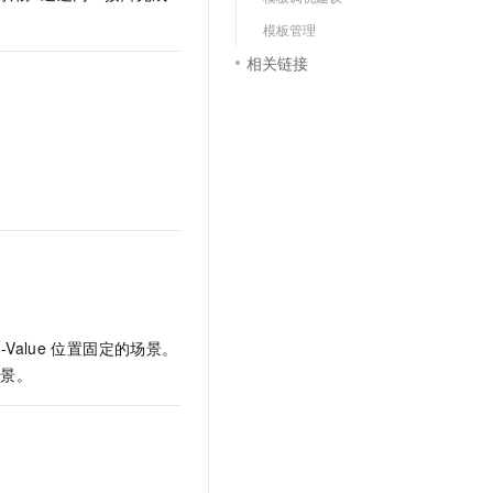
文戏情感细腻自然，动作戏激烈拳拳到肉，实现更强表演能力
支持中英文自由切换，具备更强的噪声鲁棒性
云聚AI 严选权益
SSL 证书
模板管理
，一键激活高效办公新体验
精选AI产品，从模型到应用全链提效
相关链接
堡垒机
AI 用量加速计划
应用
防火墙
、识别商机，让客服更高效、服务更出色。
新老同享，达量后返
千问办公
主机安全
NEW
的智能体编程平台
一站式AI生产力平台
AI 应用及服务市场
伶鹊
企业级人与Agent协作平台，接入和调度多个数字员工
智能客服平台，对话机器人、对话分析、智能外呼
AI 应用
大模型服务平台百炼 - 全妙
大模型
应用创作平台
多模态内容创作工具，已接入 DeepSeek
自然语言处理
-Value
位置固定的场景。
数据标注
场景。
机器学习
息提取
与 AI 智能体进行实时音视频通话
从文本、图片、视频中提取结构化的属性信息
构建支持视频理解的 AI 音视频实时通话应用