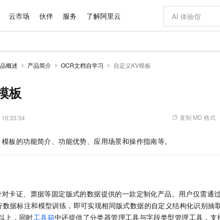
云市场
伙伴
服务
了解阿里云
AI 特惠
数据与 API
成为产品伙伴
企业增值服务
最佳实践
价格计算器
AI 场景体
基础软件
产品伙伴合
阿里云认证
市场活动
配置报价
大模型
品概述
产品简介
OCR文档自学习
自定义KV模板
自助选配和估算价格
步到位
域名与网站
智启 AI 普惠权益
产品生态集成认证中心
企业支持计划
云上春晚
Qwen Audio：打造专属 AI 语音助手
千问官方 MaaS 平台，为开发者和 Agent 而生，新用户赠送 1 亿 + tokens 额度
云服务器 EC
一句话生成原生
AI Coding
阿里云Maa
2026 阿里云
为企业打
数据集
Windows
大模型认证
模型
NEW
NEW
格式还原
值低价云产品抢先购
提供智能易用的域名与建站服务
至高享 1亿+免费 tokens，加速 Al 应用落地
Qwen-Audio-3.0-Realtime 端到端实时语音角色扮演
安全可靠、弹
输入一句话想法,
智能编程，一键
模板
产品生态伙伴
专家技术服务
云上奥运之旅
弹性计算合作
阿里云中企出
手机三要素
宝塔 Linux
全部认证
价格优势
开源旗舰模型
对象存储 OSS
即刻拥有 DeepSeek-V4-Pro
阿里云 OPC 创新助力计划
云数据库 RD
一键部署幻兽
AI 电商营销
产品生态伙伴工作台
企业增值服务台
云栖战略参考
云存储合作计
云栖大会
身份实名认证
CentOS
训练营
推动算力普惠，释放技术红利
的大模型服务
最高返9万
真正可用的 1M 上下文,一次完成代码全链路开发
轻松解锁专属 DeepSeek-V4-Pro
至高百万元 Token 补贴，加速一人公司成长
稳定、安全、高性价比、高性能的云存储服务
一键购买专属
从图文生成到
复制 MD 格式
 16:33:34
云上的中国
数据库合作计
活动全景
短信
Docker
图片和
自进化智能体
人工智能平台 PAI
5 分钟轻松部署专属 QwenPaw
Token Plan 模型订阅计划
Qoder
高效搭建 AI
AI 广告创作
企业成长
大模型
NEW
HOT
信息公告
模板的功能简介、功能优势、应用场景和操作指南等。
看见新力量
云网络合作计
OCR 文字识别
JAVA
级电脑
越聪明
证享300元代金券
一站式AI开发、训练和推理服务
Qwen3.8-Max 首发尝鲜，限时加量 10 倍，夜间低至2折
从聊天伙伴进化为能主动干活的本地数字员工
面向真实软件
图文、视频一
Kimi-K3
HappyHors
NEW
魔搭 Mode
loud
服务实践
官网公告
Kimi 最新旗舰模型，长程编程与推理利器
让文字生成流
金融模力时刻
Salesforce O
版
发票查验
全能环境
Qoder CN
Claude Code + GStack 打造工程团队
千问办公，限时限量积分加倍
云原生数据库 P
低代码高效构
AI 建站
NEW
作计划
计划
创新中心
魔搭 ModelSc
健康状态
让AI从“聊天伙伴”进化为能干活的“数字员工”
覆盖公网/内网、递归/权威、移动APP等全场景解析服务
安装技能 GStack，拥有专属 AI 工程团队
你的AI工作搭子，覆盖日常办公高频场景
基于千问大模型等，支持代码智能生成、研发智能问答
0 代码专业建
客户案例
天气预报查询
操作系统
Deepseek-v4-pro
HappyHors
态合作计划
针对卡证、票据等固定版式的数据提供的一款定制化产品。用户仅需通
态智能体模型
旗舰 MoE 大模型，百万上下文与顶尖推理能力
图生视频，流
Compute
同享
容器服务 Kubernetes 版 ACK
万小智 AI 建站低至 15元/月
云防火墙
AI 短剧/漫剧
快递物流查询
WordPress
成为服务伙
高校合作
行数据标注和模型训练，即可实现相同版式数据的自定义结构化识别抽
式云数据仓库
点，立即开启云上创新
提供一站式管理容器应用的 K8s 服务
送.CN域名，送备案服务码
云原生的云上
AI助力短剧
GLM-5.2
Wan2.7-T
%以上，同时
工具箱
中还提供了分类器管理工具与字段类型管理工具，支
Ubuntu