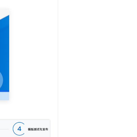
t.diy 一步搞定创意建站
构建大模型应用的安全防护体系
通过自然语言交互简化开发流程,全栈开发支持
通过阿里云安全产品对 AI 应用进行安全防护