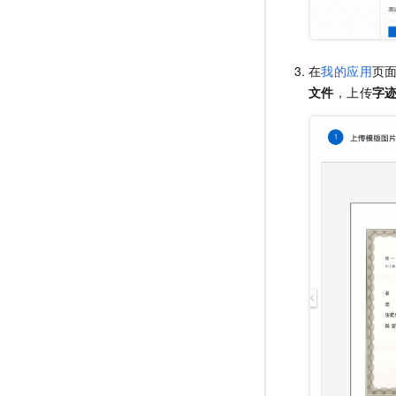
在
我的应用
页
文件
，上传
字