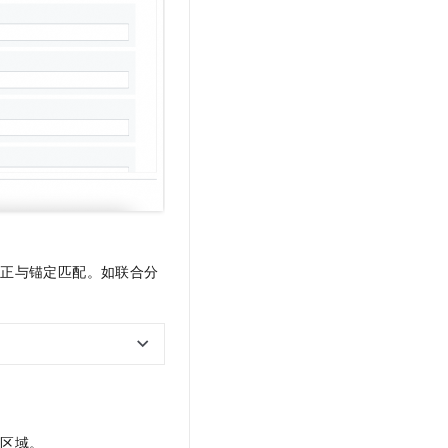
：
矫正与锚定匹配。如联合分
段区域。