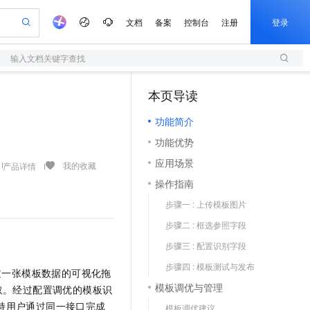
文档
备案
控制台
注册
登录
输入文档关键字查找
验
作计划
器
AI 活动
专业服务
服务伙伴合作计划
开发者社区
加入我们
服务平台百炼
阿里云 OPC 创新助力计划
本页导读
（1）
一站式生成采购清单，支持单品或批量购买
S
可编辑精美 PPT 文稿
S产品伙伴计划（繁花）
峰会
造的大模型服务与应用开发平台
轻量应用服务器
Agency Agents：拥有专属领域专家
AI 生产力先锋
Al MaaS 服务伙伴赋能合作
域名
博文
Careers
至高可申请百万元
功能简介
性可伸缩的云计算服务
 轻松生成专业的 PPT
开启高性价比 AI 编程新体验
先锋实践拓展 AI 生产力的边界
快速构建应用程序和网站，即刻迈出上云第一步
多领域专家智能体,一键组建 AI 虚拟交付团队
Token 补贴，五大权
计划
海大会
伙伴信用分合作计划
商标
问答
社会招聘
功能优势
益加速 OPC 成功
S
帕鲁游戏服务器
数字证书管理服务（原SSL证书）
HappyHorse 打造一站式影视创作平台
飞天发布时刻
HOT
划
备案
电子书
校园招聘
应用场景
联机服务器，轻松开启游戏
视频创作，一键激活电商全链路生产力
全托管，含MySQL、PostgreSQL、SQL Server、MariaDB多引擎
实现全站HTTPS，呈现可信的WEB访问
所见，即是所愿
可视化编排打通从文字构思到成片全链路闭环
我的收藏
产品详情
更多支持
划
公司注册
镜像站
操作指南
视频生成
语音识别与合成
 智能体与工作流应用
短信服务
漫剧工坊：一站式动画创作平台
AI 实训营
合作伙伴培训与认证
步骤一 : 上传模板图片
划
上云迁移
的智能体编程平台
站生成，高效打造优质广告素材
通过阿里云百炼高效搭建AI应用,助力高效开发
快速生产连贯的高质量长漫剧
从基础到进阶，Agent 创客手把手教你
国内短信简单易用，安全可靠，秒级触达，全球覆盖200+国家和地区。
e-1.1-T2V
Qwen3-TTS-Flash
lScope
我要反馈
查询合作伙伴
步骤二 : 框选参照字段
畅细腻的高质量视频
离线语音合成大模型，多语言方言自适应，低延迟高稳定
n Alibaba Cloud ISV 合作
代维服务
olarDB
建企业门户网站
大数据开发治理平台 DataWorks
10 分钟搭建微信、支付宝小程序
步骤三 : 配置识别字段
创新加速
ope
登录合作伙伴管理后台
我要建议
站，无忧落地极速上线
以可视化方式快速构建移动和 PC 门户网站
100%兼容MySQL、PostgreSQL，兼容Oracle，支持集中和分布式
高效部署网站，快速应用到小程序
Data Agent 驱动的一站式 Data+AI 开发治理平台
e-1.1-I2V
Cosyvoice-V3-Flash
步骤四 : 模板测试与发布
安全
过一张模板数据的可视化拖
畅自然，细节丰富
高表现力语音合成大模型，语音克隆听感自然
我要投诉
上云场景组合购
伴
模板调优与管理
取。经过配置调优的模板识
边界网络安全防护产品
漫剧创作，剧本、分镜、视频高效生成
覆盖90%+业务场景，专享组合折扣价
2V
VPN
Fun-ASR
持用户通过同一接口完成
模板调优建议