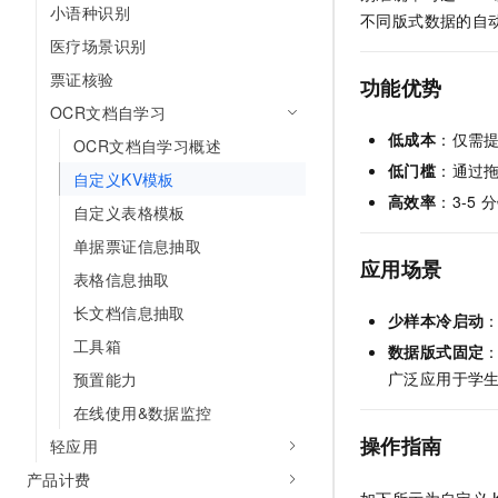
小语种识别
AI 产品 免费试用
网络
不同版式数据的自
安全
云开发大赛
Tableau 订阅
1亿+ 大模型 tokens 和 
医疗场景识别
可观测
入门学习赛
中间件
AI空中课堂在线直播课
票证核验
功能优势
140+云产品 免费试用
大模型服务
上云与迁云
OCR文档自学习
产品新客免费试用，最长1
数据库
生态解决方案
低成本
：仅需
千问AI平台-Token Plan
OCR文档自学习概述
企业出海
大模型ACA认证体验
大数据计算
低门槛
：通过
自定义KV模板
助力企业全员 AI 认知与能
行业生态解决方案
政企业务
高效率
：3-5
分
媒体服务
自定义表格模板
千问AI平台-模型体验
开发者生态解决方案
在线体验全尺寸、多种模态
单据票证信息抽取
企业服务与云通信
AI 开发和 AI 应用解决
应用场景
表格信息抽取
Happy 系列大模型
域名与网站
长文档信息抽取
少样本冷启动
终端用户计算
工具箱
数据版式固定
广泛应用于学
预置能力
Serverless
大模型解决方案
在线使用&数据监控
开发工具
快速部署 Dify，高效搭建 
操作指南
轻应用
迁移与运维管理
产品计费
如下所示为自定义