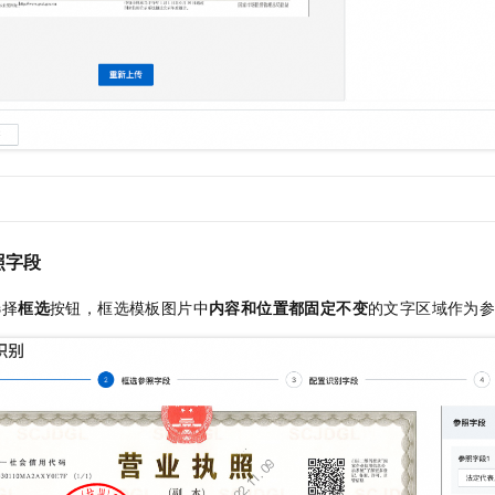
照字段
选择
框选
按钮，框选模板图片中
内容和位置都固定不变
的文字区域作为