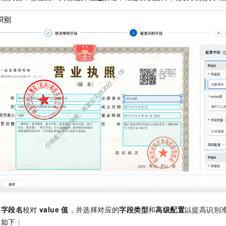
写
字段名
校对
value
值
，并选择对应的
字段类型
和
高级配置
以提高识别
明如下：