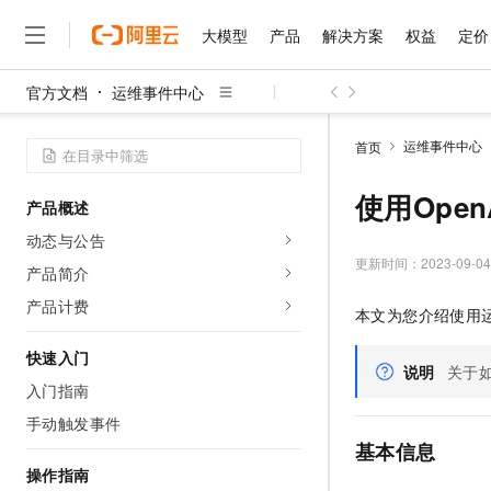
大模型
产品
解决方案
权益
定价
官方文档
运维事件中心
大模型
产品
解决方案
权益
定价
云市场
伙伴
服务
了解阿里云
精选产品
精选解决方案
普惠上云
产品定价
精选商城
成为销售伙伴
售前咨询
为什么选择阿里云
千问AI平台
运维事件中心
首页
了解云产品的定价详情
大模型服务平台百炼
千问办公，解锁你的工作
普惠上云 官方力荐
分销伙伴
在线服务
网站建设
什么是云计算
大
大模型服务与应用平台
企业级Agent产品，直接
云服务器38元/年起，超
使用Open
产品概述
咨询伙伴
多端小程序
技术领先
云上成本管理
售后服务
千问大模型
Agency Agents：拥
官方推荐返现计划
大模型
动态与公告
大模型
精选产品
精选解决方案
Salesforce 国际版订阅
稳定可靠
管理和优化成本
多元化、高性能、安全可靠
推荐新用户得奖励，单订单
更新时间：
2023-09-04
销售伙伴合作计划
产品简介
自助服务
友盟天域
安全合规
人工智能与机器学习
AI
文本生成
无影云电脑
HappyHorse 打造一
云工开物
产品计费
本文为您介绍使用
无影生态合作计划
在线服务
观测云
分析师报告
随时随地安全接入的云上超
高校专属算力普惠，学生认
计算
互联网应用开发
Qwen3.8-Max
HOT
Salesforce On Alibaba C
工单服务
快速入门
智能体时代全能旗舰模型
Tuya 物联网平台阿里云
研究报告与白皮书
说明
关于
云解析DNS
快速拥有专属 OpenClaw
Consulting Partner 合
大数据
容器
入门指南
免费试用
短信专区
蓝凌 OA
Qwen3.7-Plus
AI 大模型销售与服务生
手动触发事件
现代化应用
存储
天池大赛
能看、能想、能动手的多模
云原生大数据计算服务 Max
解决方案免费试用 新老
电子合同
基本信息
面向分析的企业级SaaS模
最高领取价值200元试用
安全
网络与CDN
操作指南
AI 算法大赛
Qwen3-VL-Plus
畅捷通