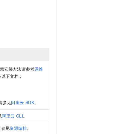
。
t.diy 一步搞定创意建站
构建大模型应用的安全防护体系
通过自然语言交互简化开发流程,全栈开发支持
通过阿里云安全产品对 AI 应用进行安全防护
赖安装方法请参考
运维
考以下文档：
请参见
阿里云
SDK
。
见
阿里云
CLI
。
请参见
资源编排
。