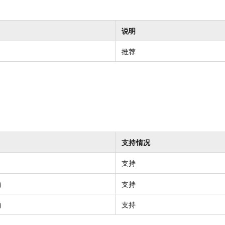
服务生态伙伴
视觉 Coding、空间感知、多模态思考等全面升级
1M上下文，专为长程任务能力而生
云工开物
企业应用
Night Plan 支持 Qwen 3.8-Max
AI 办公
NEW
Red Hat
30+ 款产品免费体验
夜间 5 折，Qwen/Meoo/TokenPlan 客户专享
AI智能应用
科研合作
ERP
说明
堂（旗舰版）
SUSE
智能客服
AI 应用构建
大模型原生
CRM
2个月
自动承接线索
推荐
建站小程序
Qoder
大模型服务平台百炼-应用模版
OA 办公系统
HOT
NEW
面向真实软件
个人版上线、团队版降价；千问3.8-Max首发发尝鲜
丰富多元化的应用模版和解决方案
力提升
财税管理
模板建站
万有无界
大模型服务平台百炼-智能体
400电话
定制建站
的模型效果
灵活可视化地构建企业级 Agent
方案
广告营销
模板小程序
秒悟
人工智能平台 PAI
定制小程序
云端极速 AI 
新一代 AI 视频生成模型，深度适配广告营销等场景
AI Native 的算法工程平台，一站式完成建模、训练、推理服务部署
支持情况
APP 开发
支持
建站系统
）
支持
AI 应用
10分钟微调：让0.6B模型媲美235B模型
多模态数据信
）
支持
依托云原生高可用架构,实现Dify私有化部署
用1%尺寸在特定领域达到大模型90%以上效果