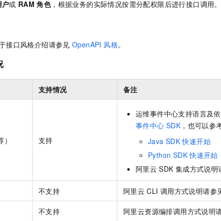
用户
或
RAM
角色
，根据业务的实际情况按需分配权限后进行接口调用
一个 AI 助手
即刻拥有 DeepSeek-R1 满血版
超强辅助，Bol
在企业官网、通讯软件中为客户提供 AI 客服
多种方案随心选，轻松解锁专属 DeepSeek
于接口风格介绍请参见
OpenAPI 风格
。
况
支持情况
备注
运维事件中心支持语言及依
事件中心 SDK
，也可以参
荐）
支持
Java SDK
快速开始
Python SDK
快速开始
阿里云
SDK
集成方式说明
不支持
阿里云
CLI
调用方式说明请参
不支持
阿里云资源编排调用方式说明