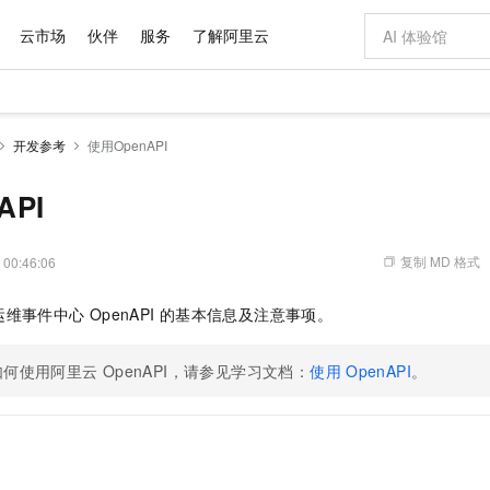
云市场
伙伴
服务
了解阿里云
AI 特惠
数据与 API
成为产品伙伴
企业增值服务
最佳实践
价格计算器
AI 场景体
基础软件
产品伙伴合
阿里云认证
市场活动
配置报价
大模型
开发参考
使用OpenAPI
自助选配和估算价格
新方式
域名与网站
睿译宝，AI翻译排版一步到位
智启 AI 普惠权益
产品生态集成认证中心
企业支持计划
云上春晚
千问官方 MaaS 平台，为开发者和 Agent 而生，新用户赠送 1 亿 + tokens 额度
云服务器 EC
Qwen Aud
AI Coding
阿里云Maa
2026 阿里云
为企业打
数据集
Windows
大模型认证
模型
NEW
NEW
交付可用成果
值低价云产品抢先购
提供智能易用的域名与建站服务
上传文档即自动完成翻译和格式还原
至高享 1亿+免费 tokens，加速 Al 应用落地
安全可靠、弹
智能编程，一键
API
产品生态伙伴
专家技术服务
云上奥运之旅
弹性计算合作
阿里云中企出
手机三要素
宝塔 Linux
全部认证
价格优势
有专属领域专家
对象存储 OSS
GLM-5.2：长任务时代开源旗舰模型
阿里云 OPC 创新助力计划
云数据库 RD
即刻拥有 DeepS
AI 电商营销
产品生态伙伴工作台
企业增值服务台
云栖战略参考
云存储合作计
云栖大会
身份实名认证
CentOS
训练营
推动算力普惠，释放技术红利
的大模型服务
最高返9万
多领域专家智能体,一键组建 AI 虚拟交付团队
至高百万元 Token 补贴，加速一人公司成长
稳定、安全、高性价比、高性能的云存储服务
真正可用的 1M 上下文,一次完成代码全链路开发
轻松解锁专属 Dee
从图文生成到
复制 MD 格式
 00:46:06
云上的中国
数据库合作计
活动全景
短信
Docker
图片和
站式影视创作平台
人工智能平台 PAI
Hermes Agent，打造自进化智能体
Token Plan 模型订阅计划
Qoder
5 分钟轻松部署
AI 广告创作
企业成长
大模型
NEW
信息公告
运维事件中心
OpenAPI
的基本信息及注意事项。
看见新力量
云网络合作计
OCR 文字识别
JAVA
级电脑
证享300元代金券
可视化编排打通从文字构思到成片全链路闭环
一站式AI开发、训练和推理服务
自主进化，持久记忆，越用越聪明
Qwen3.8-Max 首发尝鲜，限时加量 10 倍，夜间低至2折
面向真实软件
图文、视频一
Kimi-K3
HappyHors
NEW
魔搭 Mode
loud
服务实践
官网公告
Kimi 最新旗舰模型，长程编程与推理利器
让文字生成流
金融模力时刻
Salesforce O
版
发票查验
全能环境
如何使用阿里云
OpenAPI，请参见学习文档：
使用
OpenAPI
。
Qoder CN
Claude Code + GStack 打造工程团队
千问办公，限时限量积分加倍
云原生数据库 P
低代码高效构
AI 建站
NEW
作计划
计划
创新中心
魔搭 ModelSc
健康状态
让AI从“聊天伙伴”进化为能干活的“数字员工”
覆盖公网/内网、递归/权威、移动APP等全场景解析服务
安装技能 GStack，拥有专属 AI 工程团队
你的AI工作搭子，覆盖日常办公高频场景
基于千问大模型等，支持代码智能生成、研发智能问答
0 代码专业建
客户案例
天气预报查询
操作系统
Deepseek-v4-pro
HappyHors
态合作计划
态智能体模型
旗舰 MoE 大模型，百万上下文与顶尖推理能力
图生视频，流
Compute
同享
容器服务 Kubernetes 版 ACK
万小智 AI 建站低至 15元/月
云防火墙
AI 短剧/漫剧
快递物流查询
WordPress
成为服务伙
高校合作
式云数据仓库
点，立即开启云上创新
提供一站式管理容器应用的 K8s 服务
送.CN域名，送备案服务码
云原生的云上
AI助力短剧
GLM-5.2
Wan2.7-T
Ubuntu