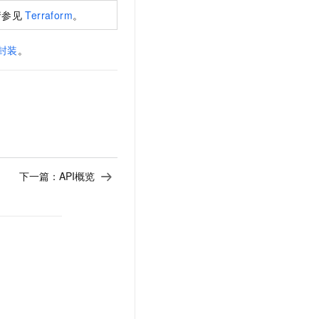
请参见
Terraform
。
封装
。
下一篇：
API概览