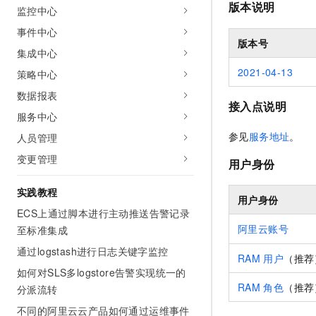
版本说明
监控中心
AI 产品 免费试用
网络
安全
云开发大赛
Tableau 订阅
1亿+ 大模型 tokens 和 
事件中心
可观测
入门学习赛
版本号
中间件
AI空中课堂在线直播课
集成中心
140+云产品 免费试用
大模型服务
上云与迁云
产品新客免费试用，最长1
2021-04-13
数据库
策略中心
生态解决方案
千问AI平台-Token Plan
数据报表
企业出海
大模型ACA认证体验
大数据计算
接入点说明
助力企业全员 AI 认知与能
服务中心
行业生态解决方案
政企业务
媒体服务
千问AI平台-模型体验
参见
服务地址
。
人员管理
开发者生态解决方案
在线体验全尺寸、多种模态
变更管理
企业服务与云通信
用户身份
AI 开发和 AI 应用解决
Happy 系列大模型
域名与网站
实践教程
用户身份
ECS上通过脚本进行主动推送告警记录
终端用户计算
阿里云账号
至标准集成
Serverless
大模型解决方案
通过logstash进行日志关键字监控
RAM
用户
（推荐
如何对SLS多logstore告警实现统一的
开发工具
快速部署 Dify，高效搭建 
RAM
角色
（推荐
分派流转
迁移与运维管理
不同的阿里云云产品如何通过运维事件