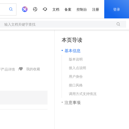
文档
备案
控制台
注册
登录
输入文档关键字查找
验
作计划
器
AI 活动
专业服务
服务伙伴合作计划
开发者社区
加入我们
服务平台百炼
阿里云 OPC 创新助力计划
本页导读
（1）
一站式生成采购清单，支持单品或批量购买
S
io：打造专属 AI 语音助手
S产品伙伴计划（繁花）
峰会
造的大模型服务与应用开发平台
轻量应用服务器
一句话生成原生可编辑精美 PPT 文稿
AI 生产力先锋
Al MaaS 服务伙伴赋能合作
域名
博文
Careers
至高可申请百万元
基本信息
性可伸缩的云计算服务
开启高性价比 AI 编程新体验
Qwen-Audio-3.0-Realtime 端到端实时语音角色扮演
输入一句话想法, 轻松生成专业的 PPT
先锋实践拓展 AI 生产力的边界
快速构建应用程序和网站，即刻迈出上云第一步
Token 补贴，五大权
计划
海大会
伙伴信用分合作计划
商标
问答
社会招聘
版本说明
益加速 OPC 成功
S
eek-V4-Pro
数字证书管理服务（原SSL证书）
一键部署幻兽帕鲁游戏服务器
飞天发布时刻
HOT
划
备案
电子书
校园招聘
接入点说明
pSeek-V4-Pro
视频创作，一键激活电商全链路生产力
全托管，含MySQL、PostgreSQL、SQL Server、MariaDB多引擎
实现全站HTTPS，呈现可信的WEB访问
一键购买专属联机服务器，轻松开启游戏
所见，即是所愿
我的收藏
产品详情
更多支持
划
公司注册
镜像站
用户身份
视频生成
语音识别与合成
专属 QwenPaw
短信服务
漫剧工坊：一站式动画创作平台
AI 实训营
HOT
合作伙伴培训与认证
接口风格
划
上云迁移
的智能体编程平台
站生成，高效打造优质广告素材
从聊天伙伴进化为能主动干活的本地数字员工
快速生产连贯的高质量长漫剧
从基础到进阶，Agent 创客手把手教你
国内短信简单易用，安全可靠，秒级触达，全球覆盖200+国家和地区。
e-1.1-T2V
Qwen3-TTS-Flash
lScope
我要反馈
查询合作伙伴
调用方式支持情况
畅细腻的高质量视频
离线语音合成大模型，多语言方言自适应，低延迟高稳定
n Alibaba Cloud ISV 合作
代维服务
olarDB
建企业门户网站
大数据开发治理平台 DataWorks
10 分钟搭建微信、支付宝小程序
注意事项
创新加速
ope
登录合作伙伴管理后台
我要建议
站，无忧落地极速上线
以可视化方式快速构建移动和 PC 门户网站
100%兼容MySQL、PostgreSQL，兼容Oracle，支持集中和分布式
高效部署网站，快速应用到小程序
Data Agent 驱动的一站式 Data+AI 开发治理平台
e-1.1-I2V
Cosyvoice-V3-Flash
安全
畅自然，细节丰富
高表现力语音合成大模型，语音克隆听感自然
我要投诉
上云场景组合购
伴
边界网络安全防护产品
漫剧创作，剧本、分镜、视频高效生成
覆盖90%+业务场景，专享组合折扣价
2V
VPN
Fun-ASR