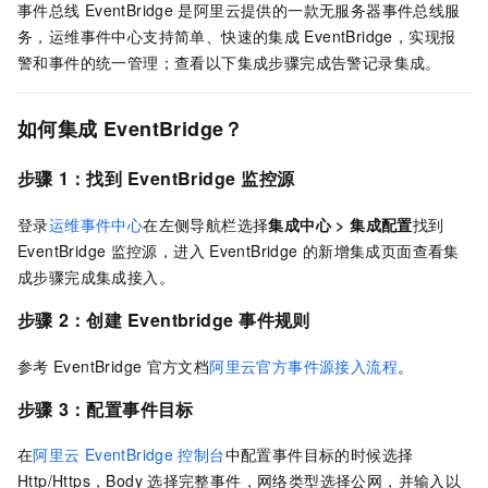
事件总线
EventBridge
是阿里云提供的一款无服务器事件总线服
务，运维事件中心支持简单、快速的集成
EventBridge，实现报
警和事件的统一管理；查看以下集成步骤完成告警记录集成。
如何集成
EventBridge？
步骤
1：找到
EventBridge
监控源
登录
运维事件中心
在左侧导航栏选择
集成中心
>
集成配置
找到
EventBridge
监控源，进入
EventBridge
的新增集成页面查看集
成步骤完成集成接入。
步骤
2：创建
Eventbridge
事件规则
参考
EventBridge
官方文档
阿里云官方事件源接入流程
。
步骤
3：配置事件目标
在
阿里云
EventBridge
控制台
中配置事件目标的时候选择
Http/Https，Body
选择完整事件，网络类型选择公网，并输入以