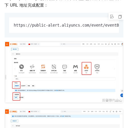
下
URL
地址完成配置：
https://public-alert.aliyuncs.com/event/eventBr