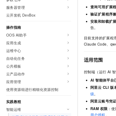
AI 产品 免费试用
网络
安全
云开发大赛
查询可用扩展
服务器管理
Tableau 订阅
1亿+ 大模型 tokens 和 
验证扩展程序
云开发机 DevBox
可观测
入门学习赛
中间件
AI空中课堂在线直播课
140+云产品 免费试用
安装和卸载扩
大模型服务
上云与迁云
产品新客免费试用，最长1
数据库
操作指南
告。
生态解决方案
千问AI平台-Token Plan
OOS AI助手
企业出海
大模型ACA认证体验
大数据计算
目前支持的扩展程序包括 
助力企业全员 AI 认知与能
应用生成
行业生态解决方案
Claude Code、q
政企业务
媒体服务
千问AI平台-模型体验
运维中心
开发者生态解决方案
在线体验全尺寸、多种模态
自动化任务
企业服务与云通信
适用范围
AI 开发和 AI 应用解决
Happy 系列大模型
公共模板
域名与网站
控制端（运行 AI
云产品动作
终端用户计算
AI 智能体平台
应用管理
阿里云 CLI 版
使用资源组进行精细化资源控制
Serverless
大模型解决方案
级
。
开发工具
阿里云账号凭
实践教程
快速部署 Dify，高效搭建 
RAM 权限
：使
智能运维
迁移与运维管理
用户授权
。