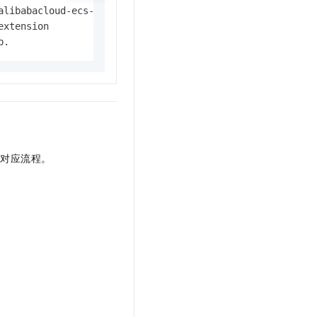
alibabacloud-ecs-install-extension) from ClawHub.

xtension

p.
发对应流程。