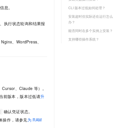
文戏情感细腻自然，动作戏激烈拳拳到肉，实现更强表演能力
支持中英文自由切换，具备更强的噪声鲁棒性
云聚AI 严选权益
SSL 证书
类信息。
CLI 版本过低如何处理？
，一键激活高效办公新体验
精选AI产品，从模型到应用全链提效
堡垒机
安装超时但实际还在运行怎么
AI 用量加速计划
办？
认、执行状态轮询和结果报
应用
防火墙
、识别商机，让客服更高效、服务更出色。
新老同享，达量后返
能否同时在多个实例上安装？
千问办公
主机安全
NEW
支持哪些操作系统？
ginx、WordPress、
的智能体编程平台
一站式AI生产力平台
AI 应用及服务市场
伶鹊
企业级人与Agent协作平台，接入和调度多个数字员工
智能客服平台，对话机器人、对话分析、智能外呼
AI 应用
大模型服务平台百炼 - 全妙
大模型
应用创作平台
多模态内容创作工具，已接入 DeepSeek
自然语言处理
Cursor、Claude 等）。
数据标注
当前版本，版本过低请
升
机器学习
确认凭证状态。
t
息提取
与 AI 智能体进行实时音视频通话
具体操作，请参见
为
RAM
从文本、图片、视频中提取结构化的属性信息
构建支持视频理解的 AI 音视频实时通话应用