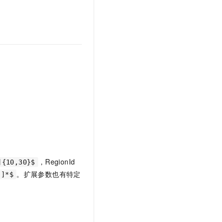
。
，RegionId
]{10,30}$
。扩展参数也有特定
-]*$