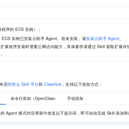
一个 AI 助手
即刻拥有 DeepSeek-R1 满血版
超强辅助，Bol
在企业官网、通讯软件中为客户提供 AI 客服
多种方案随心选，轻松解锁专属 DeepSeek
程序的 ECS 实例）：
 ECS 实例已安装云助手 Agent。若未安装，请
安装云助手
Agent
。
扩展程序安装时需要公网访问能力，具体要求请通过 Skill 获取扩展
网
。
发布至
阿里云
Skill
平台
和
ClawHub
，支持以下添加方式：
）
命令行添加（OpenClaw）
手动添加
台的 Agent 模式对话界面中发送以下提示词，即可自动完成 Skill 添加