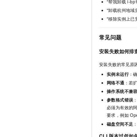
"帮我卸载 i-bp1
"卸载杭州地域
"移除实例上已安装
常见问题
安装失败如何排
安装失败的常见原
实例未运行
：
网络不通
：若
操作系统不兼
参数格式错误
：
必须为有效的阿里
要求，例如 Ope
磁盘空间不足
CLI 版本过低