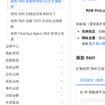
使用 Skill 安装和管理 ECS 扩展程
10 分钟在聊天系统中增加
专有云
序
RAM Policy
使用 Skill 扫描或安装系统补丁
使用 Skill 创建 OOS 自动化运维模
目标端（需安装扩展
板
实例状态
：目标
使用 ChatOps Agent Skill 管理云资
网络连通
：部分
源
请参见
开通公
运维中心
模板管理
添加 Skill
权限配置
实例运维
扩展程序 Skill 已
定时运维
对话添加（推荐
审批运维
事件运维
在 AI 智能体平
自助诊断
开源集成