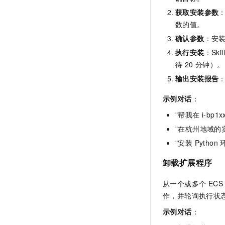
获取安装参数
数的值。
确认参数
：安装
执行安装
：Ski
待 20 分钟）。
输出安装报告
：
示例对话
：
"帮我在 i-bp1xx
"在杭州地域的
"安装 Python
卸载扩展程序
从一个或多个 EC
作，并轮询执行状
示例对话
：