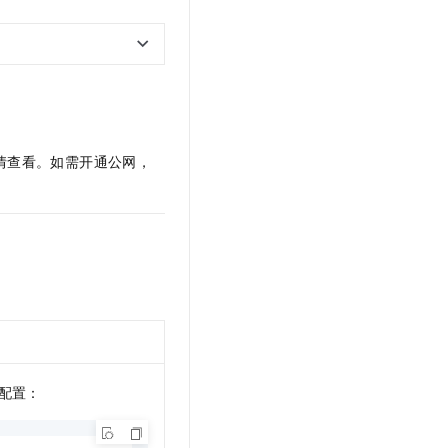
t.diy 一步搞定创意建站
构建大模型应用的安全防护体系
通过自然语言交互简化开发流程,全栈开发支持
通过阿里云安全产品对 AI 应用进行安全防护
详情查看。如需开通公网，
和配置：