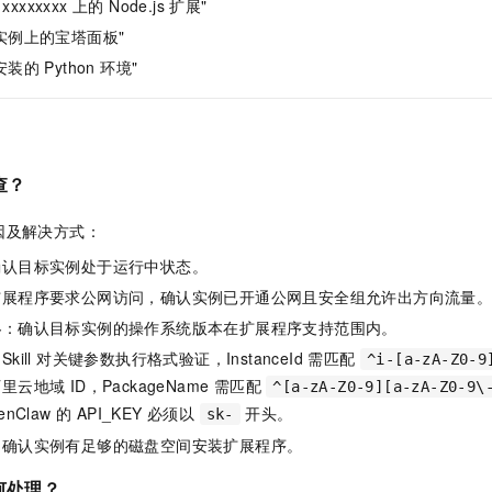
xxxxxxxx 上的 Node.js 扩展"
实例上的宝塔面板"
的 Python 环境"
查？
因及解决方式：
确认目标实例处于运行中状态。
扩展程序要求公网访问，确认实例已开通公网且安全组允许出方向流量
容
：确认目标实例的操作系统版本在扩展程序支持范围内。
Skill 对关键参数执行格式验证，InstanceId 需匹配
^i-[a-zA-Z0-9
云地域 ID，PackageName 需匹配
^[a-zA-Z0-9][a-zA-Z0-9\
nClaw 的 API_KEY 必须以
开头。
sk-
：确认实例有足够的磁盘空间安装扩展程序。
如何处理？