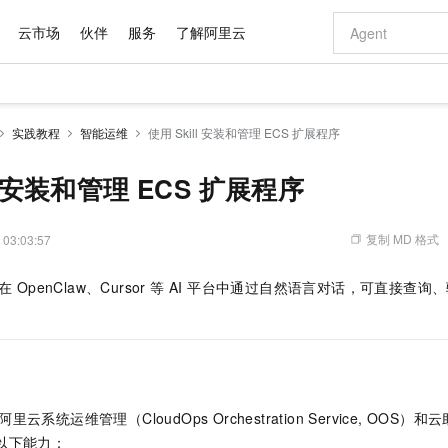
云市场
伙伴
服务
了解阿里云
AI 特惠
数据与 API
成为产品伙伴
企业增值服务
最佳实践
价格计算器
AI 场景体
基础软件
产品伙伴合
阿里云认证
市场活动
配置报价
大模型
实践教程
智能运维
使用 Skill 安装和管理 ECS 扩展程序
自助选配和估算价格
新方式
域名与网站
睿译宝，AI翻译排版一步到位
智启 AI 普惠权益
产品生态集成认证中心
企业支持计划
云上春晚
千问官方 MaaS 平台，为开发者和 Agent 而生，新用户赠送 1 亿 + tokens 额度
云服务器 EC
Qwen Aud
AI Coding
阿里云Maa
2026 阿里云
为企业打
数据集
Windows
大模型认证
模型
NEW
NEW
交付可用成果
值低价云产品抢先购
提供智能易用的域名与建站服务
上传文档即自动完成翻译和格式还原
至高享 1亿+免费 tokens，加速 Al 应用落地
安全可靠、弹
智能编程，一键
ll 安装和管理 ECS 扩展程序
产品生态伙伴
专家技术服务
云上奥运之旅
弹性计算合作
阿里云中企出
手机三要素
宝塔 Linux
全部认证
价格优势
有专属领域专家
对象存储 OSS
GLM-5.2：长任务时代开源旗舰模型
阿里云 OPC 创新助力计划
云数据库 RD
即刻拥有 DeepS
AI 电商营销
产品生态伙伴工作台
企业增值服务台
云栖战略参考
云存储合作计
云栖大会
身份实名认证
CentOS
训练营
推动算力普惠，释放技术红利
的大模型服务
最高返9万
多领域专家智能体,一键组建 AI 虚拟交付团队
至高百万元 Token 补贴，加速一人公司成长
稳定、安全、高性价比、高性能的云存储服务
真正可用的 1M 上下文,一次完成代码全链路开发
轻松解锁专属 Dee
从图文生成到
复制 MD 格式
 03:03:57
云上的中国
数据库合作计
活动全景
短信
Docker
图片和
站式影视创作平台
人工智能平台 PAI
Hermes Agent，打造自进化智能体
Token Plan 模型订阅计划
Qoder
5 分钟轻松部署
AI 广告创作
企业成长
大模型
NEW
信息公告
在 OpenClaw、Cursor 等 AI 平台中通过自然语言对话，可直接查
看见新力量
云网络合作计
OCR 文字识别
JAVA
级电脑
证享300元代金券
可视化编排打通从文字构思到成片全链路闭环
一站式AI开发、训练和推理服务
自主进化，持久记忆，越用越聪明
Qwen3.8-Max 首发尝鲜，限时加量 10 倍，夜间低至2折
面向真实软件
图文、视频一
Kimi-K3
HappyHors
NEW
魔搭 Mode
loud
服务实践
官网公告
Kimi 最新旗舰模型，长程编程与推理利器
让文字生成流
金融模力时刻
Salesforce O
版
发票查验
全能环境
Qoder CN
Claude Code + GStack 打造工程团队
千问办公，限时限量积分加倍
云原生数据库 P
低代码高效构
AI 建站
NEW
作计划
计划
创新中心
魔搭 ModelSc
健康状态
让AI从“聊天伙伴”进化为能干活的“数字员工”
覆盖公网/内网、递归/权威、移动APP等全场景解析服务
安装技能 GStack，拥有专属 AI 工程团队
你的AI工作搭子，覆盖日常办公高频场景
基于千问大模型等，支持代码智能生成、研发智能问答
0 代码专业建
客户案例
天气预报查询
操作系统
Deepseek-v4-pro
HappyHors
态合作计划
态智能体模型
旗舰 MoE 大模型，百万上下文与顶尖推理能力
图生视频，流
Compute
同享
容器服务 Kubernetes 版 ACK
万小智 AI 建站低至 15元/月
云防火墙
AI 短剧/漫剧
快递物流查询
WordPress
成为服务伙
高校合作
阿里云系统运维管理（CloudOps Orchestration Service, OOS）和
式云数据仓库
点，立即开启云上创新
提供一站式管理容器应用的 K8s 服务
送.CN域名，送备案服务码
云原生的云上
AI助力短剧
GLM-5.2
Wan2.7-T
提供以下能力：
Ubuntu