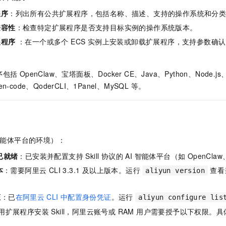
服务生态伙伴
视觉 Coding、空间感知、多模态思考等全面升级
1M上下文，专为长程任务能力而生
云工开物
企业应用
Night Plan 支持 Qwen 3.8-Max
AI 办公
NEW
程序
：列出所有公共扩展程序，包括名称、描述、支持的操作系统和分
Red Hat
30+ 款产品免费体验
夜间 5 折，Qwen/Meoo/TokenPlan 客户专享
AI智能应用
科研合作
兼容性
：检查特定扩展程序是否支持目标实例的操作系统版本。
ERP
堂（旗舰版）
SUSE
智能客服
展程序
：在一个或多个 ECS 实例上安装或卸载扩展程序，支持参数确
AI 应用构建
大模型原生
CRM
2个月
自动承接线索
建站小程序
Qoder
大模型服务平台百炼-应用模版
OA 办公系统
HOT
NEW
OpenClaw、宝塔面板、Docker CE、Java、Python、Node.js、N
面向真实软件
个人版上线、团队版降价；千问3.8-Max首发发尝鲜
丰富多元化的应用模版和解决方案
力提升
财税管理
模板建站
wen-code、QoderCLI、1Panel、MySQL 等。
万有无界
大模型服务平台百炼-智能体
400电话
定制建站
的模型效果
灵活可视化地构建企业级 Agent
方案
广告营销
模板小程序
秒悟
人工智能平台 PAI
定制小程序
云端极速 AI 
新一代 AI 视频生成模型，深度适配广告营销等场景
AI Native 的算法工程平台，一站式完成建模、训练、推理服务部署
 智能体平台的环境）：
已就绪
：已安装并配置支持 Skill 协议的 AI 智能体平台（如 OpenClaw、
APP 开发
本
：需要阿里云 CLI 3.3.1 及以上版本。运行
查看
aliyun version
建站系统
证
：已
在阿里云
CLI
中配置身份凭证
。运行
aliyun configure lis
AI 应用
10分钟微调：让0.6B模型媲美235B模型
多模态数据信
用扩展程序安装 Skill，阿里云账号或 RAM 用户需要授予以下权限。
依托云原生高可用架构,实现Dify私有化部署
用1%尺寸在特定领域达到大模型90%以上效果