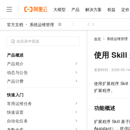
大模型
产品
解决方案
权益
定价
官方文档
系统运维管理
大模型
产品
解决方案
权益
定价
云市场
伙伴
服务
了解阿里云
精选产品
精选解决方案
普惠上云
产品定价
精选商城
成为销售伙伴
售前咨询
为什么选择阿里云
千问AI平台
系统运维管理
首页
了解云产品的定价详情
大模型服务平台百炼
千问办公，解锁你的工作
普惠上云 官方力荐
分销伙伴
在线服务
网站建设
什么是云计算
大
大模型服务与应用平台
企业级Agent产品，直接
云服务器38元/年起，超
使用 Ski
产品概述
咨询伙伴
多端小程序
技术领先
云上成本管理
售后服务
千问大模型
Agency Agents：拥
官方推荐返现计划
大模型
产品简介
大模型
精选产品
精选解决方案
Salesforce 国际版订阅
稳定可靠
管理和优化成本
多元化、高性能、安全可靠
推荐新用户得奖励，单订单
更新时间：
2026-05-14
销售伙伴合作计划
动态与公告
自助服务
友盟天域
安全合规
人工智能与机器学习
AI
文本生成
无影云电脑
HappyHorse 打造一
云工开物
产品计费
使用扩展程序 Skill
无影生态合作计划
在线服务
观测云
分析师报告
随时随地安全接入的云上超
高校专属算力普惠，学生认
计算
互联网应用开发
Qwen3.8-Max
扩展程序。
HOT
Salesforce On Alibaba C
工单服务
快速入门
智能体时代全能旗舰模型
Tuya 物联网平台阿里云
研究报告与白皮书
云解析DNS
快速拥有专属 OpenClaw
Consulting Partner 合
大数据
容器
常用运维任务
免费试用
短信专区
功能概述
蓝凌 OA
Qwen3.7-Plus
AI 大模型销售与服务生
快速设置
现代化应用
存储
天池大赛
能看、能想、能动手的多模
云原生大数据计算服务 Max
解决方案免费试用 新老
电子合同
自动化任务
扩展程序 Skill 基于
面向分析的企业级SaaS模
最高领取价值200元试用
安全
网络与CDN
AI 算法大赛
Qwen3-VL-Plus
Assistant），
畅捷通
参数仓库