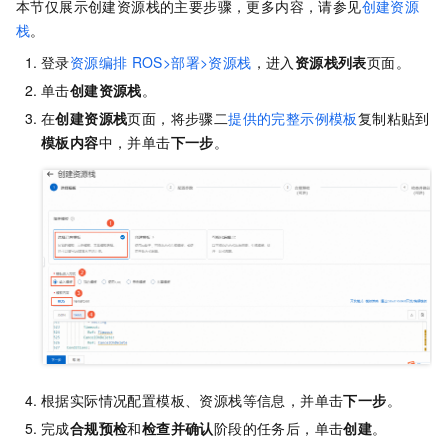
本节仅展示创建资源栈的主要步骤，更多内容，请参见
创建资源
栈
。
登录
资源编排
ROS>部署>资源栈
，进入
资源栈列表
页面。
单击
创建资源栈
。
在
创建资源栈
页面，将步骤二
提供的完整示例模板
复制粘贴到
模板内容
中，并单击
下一步
。
根据实际情况配置模板、资源栈等信息，并单击
下一步
。
完成
合规预检
和
检查并确认
阶段的任务后，单击
创建
。