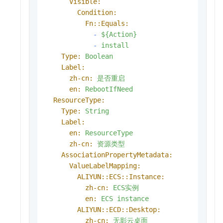
Visible:
Condition:
Fn::Equals:
-
${Action}
-
install
Type:
Boolean
Label:
zh-cn:
是否重启
en:
RebootIfNeed
ResourceType:
Type:
String
Label:
en:
ResourceType
zh-cn:
资源类型
AssociationPropertyMetadata:
ValueLabelMapping:
ALIYUN::ECS::Instance:
zh-cn:
ECS实例
en:
ECS
instance
ALIYUN::ECD::Desktop:
zh-cn:
无影云桌面