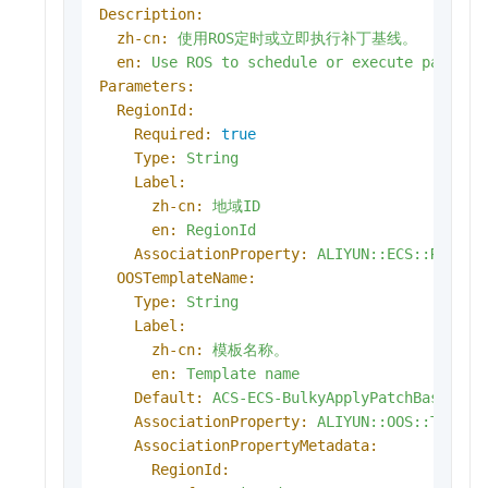
Description:
zh-cn:
使用ROS定时或立即执行补丁基线。
en:
Use
ROS
to
schedule
or
execute
patch
b
Parameters:
RegionId:
Required:
true
Type:
String
Label:
zh-cn:
地域ID
en:
RegionId
AssociationProperty:
ALIYUN::ECS::Region
OOSTemplateName:
Type:
String
Label:
zh-cn:
模板名称。
en:
Template
name
Default:
ACS-ECS-BulkyApplyPatchBaseline
AssociationProperty:
ALIYUN::OOS::Templa
AssociationPropertyMetadata:
RegionId: