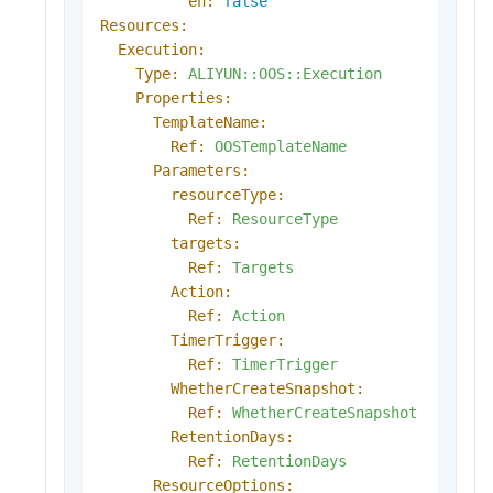
en:
false
Resources:
Execution:
Type:
ALIYUN::OOS::Execution
Properties:
TemplateName:
Ref:
OOSTemplateName
Parameters:
resourceType:
Ref:
ResourceType
targets:
Ref:
Targets
Action:
Ref:
Action
TimerTrigger:
Ref:
TimerTrigger
WhetherCreateSnapshot:
Ref:
WhetherCreateSnapshot
RetentionDays:
Ref:
RetentionDays
ResourceOptions: