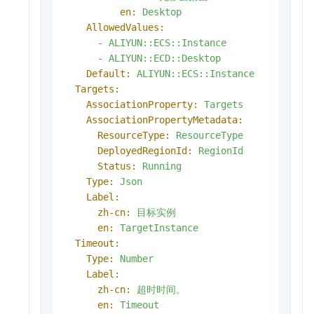
en:
Desktop
AllowedValues:
-
ALIYUN::ECS::Instance
-
ALIYUN::ECD::Desktop
Default:
ALIYUN::ECS::Instance
Targets:
AssociationProperty:
Targets
AssociationPropertyMetadata:
ResourceType:
ResourceType
DeployedRegionId:
RegionId
Status:
Running
Type:
Json
Label:
zh-cn:
目标实例
en:
TargetInstance
Timeout:
Type:
Number
Label:
zh-cn:
超时时间。
en:
Timeout