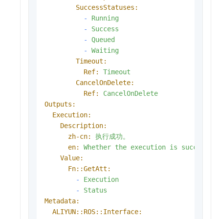
SuccessStatuses:
-
Running
-
Success
-
Queued
-
Waiting
Timeout:
Ref:
Timeout
CancelOnDelete:
Ref:
CancelOnDelete
Outputs:
Execution:
Description:
zh-cn:
执行成功。
en:
Whether
the
execution
is
successfu
Value:
Fn::GetAtt:
-
Execution
-
Status
Metadata:
ALIYUN::ROS::Interface: