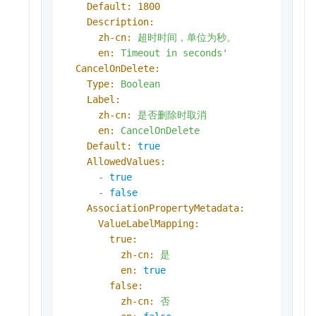
Default:
1800
Description:
zh-cn:
超时时间，单位为秒。
en:
Timeout
in
seconds'
CancelOnDelete:
Type:
Boolean
Label:
zh-cn:
是否删除时取消
en:
CancelOnDelete
Default:
true
AllowedValues:
-
true
-
false
AssociationPropertyMetadata:
ValueLabelMapping:
true:
zh-cn:
是
en:
true
false:
zh-cn:
否