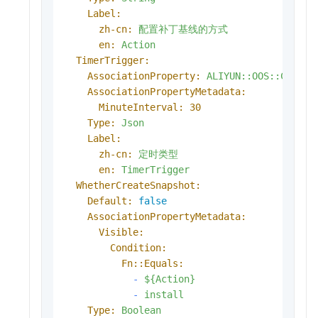
Label:
zh-cn:
配置补丁基线的方式
en:
Action
TimerTrigger:
AssociationProperty:
ALIYUN::OOS::Compon
AssociationPropertyMetadata:
MinuteInterval:
30
Type:
Json
Label:
zh-cn:
定时类型
en:
TimerTrigger
WhetherCreateSnapshot:
Default:
false
AssociationPropertyMetadata:
Visible:
Condition:
Fn::Equals:
-
${Action}
-
install
Type:
Boolean