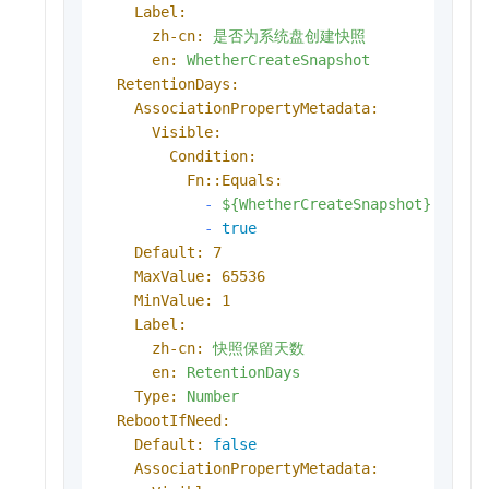
Label:
zh-cn:
是否为系统盘创建快照
en:
WhetherCreateSnapshot
RetentionDays:
AssociationPropertyMetadata:
Visible:
Condition:
Fn::Equals:
-
${WhetherCreateSnapshot}
-
true
Default:
7
MaxValue:
65536
MinValue:
1
Label:
zh-cn:
快照保留天数
en:
RetentionDays
Type:
Number
RebootIfNeed:
Default:
false
AssociationPropertyMetadata: