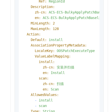
Ref:
RegionId
Description:
zh-cn:
ACS-ECS-BulkyApplyPatchBas
en:
ACS-ECS-BulkyApplyPatchBaseline:Th
MinLength:
2
MaxLength:
128
Action:
Default:
install
AssociationPropertyMetadata:
LocaleKey:
OOSPatchExecuteType
ValueLabelMapping:
install:
zh-cn:
安装并扫描
en:
Install
scan:
zh-cn:
扫描
en:
Scan
AllowedValues:
-
install
-
scan
Type:
String