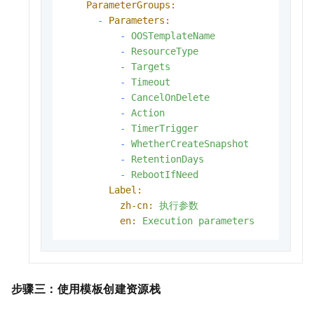
ParameterGroups:
-
Parameters:
-
OOSTemplateName
-
ResourceType
-
Targets
-
Timeout
-
CancelOnDelete
-
Action
-
TimerTrigger
-
WhetherCreateSnapshot
-
RetentionDays
-
RebootIfNeed
Label:
zh-cn:
执行参数
en:
Execution
parameters
步骤三：
使用模板创建资源栈