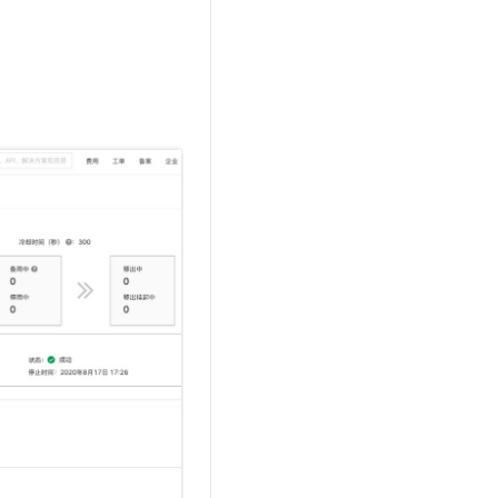
文戏情感细腻自然，动作戏激烈拳拳到肉，实现更强表演能力
支持中英文自由切换，具备更强的噪声鲁棒性
云聚AI 严选权益
SSL 证书
，一键激活高效办公新体验
精选AI产品，从模型到应用全链提效
堡垒机
AI 用量加速计划
应用
防火墙
、识别商机，让客服更高效、服务更出色。
新老同享，达量后返
千问办公
主机安全
NEW
的智能体编程平台
一站式AI生产力平台
AI 应用及服务市场
伶鹊
企业级人与Agent协作平台，接入和调度多个数字员工
智能客服平台，对话机器人、对话分析、智能外呼
AI 应用
大模型服务平台百炼 - 全妙
大模型
应用创作平台
多模态内容创作工具，已接入 DeepSeek
自然语言处理
数据标注
机器学习
息提取
与 AI 智能体进行实时音视频通话
从文本、图片、视频中提取结构化的属性信息
构建支持视频理解的 AI 音视频实时通话应用