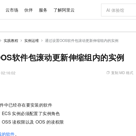
云市场
伙伴
服务
了解阿里云
AI 特惠
数据与 API
成为产品伙伴
企业增值服务
最佳实践
价格计算器
AI 场景体
基础软件
产品伙伴合
阿里云认证
市场活动
配置报价
大模型
实践教程
实例运维
通过设置OOS软件包滚动更新伸缩组内的实例
自助选配和估算价格
新方式
域名与网站
睿译宝，AI翻译排版一步到位
智启 AI 普惠权益
产品生态集成认证中心
企业支持计划
云上春晚
千问官方 MaaS 平台，为开发者和 Agent 而生，新用户赠送 1 亿 + tokens 额度
云服务器 EC
Qwen Aud
AI Coding
阿里云Maa
2026 阿里云
为企业打
数据集
Windows
大模型认证
模型
NEW
NEW
交付可用成果
值低价云产品抢先购
提供智能易用的域名与建站服务
上传文档即自动完成翻译和格式还原
至高享 1亿+免费 tokens，加速 Al 应用落地
安全可靠、弹
智能编程，一键
OOS软件包滚动更新伸缩组内的实例
产品生态伙伴
专家技术服务
云上奥运之旅
弹性计算合作
阿里云中企出
手机三要素
宝塔 Linux
全部认证
价格优势
有专属领域专家
对象存储 OSS
GLM-5.2：长任务时代开源旗舰模型
阿里云 OPC 创新助力计划
云数据库 RD
即刻拥有 DeepS
AI 电商营销
产品生态伙伴工作台
企业增值服务台
云栖战略参考
云存储合作计
云栖大会
身份实名认证
CentOS
训练营
推动算力普惠，释放技术红利
的大模型服务
最高返9万
多领域专家智能体,一键组建 AI 虚拟交付团队
至高百万元 Token 补贴，加速一人公司成长
稳定、安全、高性价比、高性能的云存储服务
真正可用的 1M 上下文,一次完成代码全链路开发
轻松解锁专属 Dee
从图文生成到
复制 MD 格式
 02:16:02
云上的中国
数据库合作计
活动全景
短信
Docker
图片和
站式影视创作平台
人工智能平台 PAI
Hermes Agent，打造自进化智能体
Token Plan 模型订阅计划
Qoder
5 分钟轻松部署
AI 广告创作
企业成长
大模型
NEW
信息公告
看见新力量
云网络合作计
OCR 文字识别
JAVA
级电脑
证享300元代金券
可视化编排打通从文字构思到成片全链路闭环
一站式AI开发、训练和推理服务
自主进化，持久记忆，越用越聪明
Qwen3.8-Max 首发尝鲜，限时加量 10 倍，夜间低至2折
面向真实软件
图文、视频一
Kimi-K3
HappyHors
NEW
魔搭 Mode
loud
服务实践
官网公告
Kimi 最新旗舰模型，长程编程与推理利器
让文字生成流
金融模力时刻
Salesforce O
版
发票查验
全能环境
Qoder CN
Claude Code + GStack 打造工程团队
千问办公，限时限量积分加倍
云原生数据库 P
低代码高效构
AI 建站
NEW
作计划
件中已经存在要安装的软件
计划
创新中心
魔搭 ModelSc
健康状态
让AI从“聊天伙伴”进化为能干活的“数字员工”
覆盖公网/内网、递归/权威、移动APP等全场景解析服务
安装技能 GStack，拥有专属 AI 工程团队
你的AI工作搭子，覆盖日常办公高频场景
基于千问大模型等，支持代码智能生成、研发智能问答
0 代码专业建
客户案例
天气预报查询
操作系统
Deepseek-v4-pro
HappyHors
有
ECS
实例必须配置了实例角色
态合作计划
态智能体模型
旗舰 MoE 大模型，百万上下文与顶尖推理能力
图生视频，流
含
OSS
读权限以及
OOS
的读权限
Compute
同享
容器服务 Kubernetes 版 ACK
万小智 AI 建站低至 15元/月
云防火墙
AI 短剧/漫剧
快递物流查询
WordPress
成为服务伙
高校合作
式云数据仓库
点，立即开启云上创新
提供一站式管理容器应用的 K8s 服务
送.CN域名，送备案服务码
云原生的云上
AI助力短剧
GLM-5.2
Wan2.7-T
我的软件
。
Ubuntu