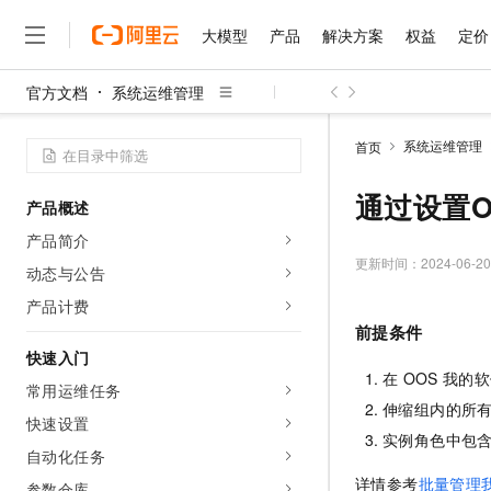
大模型
产品
解决方案
权益
定价
官方文档
系统运维管理
大模型
产品
解决方案
权益
定价
云市场
伙伴
服务
了解阿里云
精选产品
精选解决方案
普惠上云
产品定价
精选商城
成为销售伙伴
售前咨询
为什么选择阿里云
千问AI平台
系统运维管理
首页
了解云产品的定价详情
大模型服务平台百炼
千问办公，解锁你的工作
普惠上云 官方力荐
分销伙伴
在线服务
网站建设
什么是云计算
大
大模型服务与应用平台
企业级Agent产品，直接
云服务器38元/年起，超
通过设置
产品概述
咨询伙伴
多端小程序
技术领先
云上成本管理
售后服务
千问大模型
Agency Agents：拥
官方推荐返现计划
大模型
产品简介
大模型
精选产品
精选解决方案
Salesforce 国际版订阅
稳定可靠
管理和优化成本
多元化、高性能、安全可靠
推荐新用户得奖励，单订单
更新时间：
2024-06-20
销售伙伴合作计划
动态与公告
自助服务
友盟天域
安全合规
人工智能与机器学习
AI
文本生成
无影云电脑
HappyHorse 打造一
云工开物
产品计费
无影生态合作计划
在线服务
观测云
分析师报告
随时随地安全接入的云上超
高校专属算力普惠，学生认
前提条件
计算
互联网应用开发
Qwen3.8-Max
HOT
Salesforce On Alibaba C
工单服务
快速入门
智能体时代全能旗舰模型
Tuya 物联网平台阿里云
研究报告与白皮书
云解析DNS
快速拥有专属 OpenClaw
Consulting Partner 合
在
OOS
我的软
大数据
容器
常用运维任务
免费试用
短信专区
蓝凌 OA
Qwen3.7-Plus
伸缩组内的所
AI 大模型销售与服务生
快速设置
现代化应用
存储
天池大赛
能看、能想、能动手的多模
实例角色中包
云原生大数据计算服务 Max
解决方案免费试用 新老
电子合同
自动化任务
面向分析的企业级SaaS模
最高领取价值200元试用
安全
网络与CDN
AI 算法大赛
Qwen3-VL-Plus
详情参考
批量管理
畅捷通
参数仓库