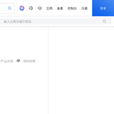
文档
备案
控制台
注册
登录
输入文档关键字查找
验
作计划
器
AI 活动
专业服务
服务伙伴合作计划
开发者社区
加入我们
服务平台百炼
阿里云 OPC 创新助力计划
一站式生成采购清单，支持单品或批量购买
S
io：打造专属 AI 语音助手
S产品伙伴计划（繁花）
峰会
造的大模型服务与应用开发平台
轻量应用服务器
一句话生成原生可编辑精美 PPT 文稿
AI 生产力先锋
Al MaaS 服务伙伴赋能合作
域名
博文
Careers
至高可申请百万元
性可伸缩的云计算服务
开启高性价比 AI 编程新体验
Qwen-Audio-3.0-Realtime 端到端实时语音角色扮演
输入一句话想法, 轻松生成专业的 PPT
先锋实践拓展 AI 生产力的边界
快速构建应用程序和网站，即刻迈出上云第一步
Token 补贴，五大权
计划
海大会
伙伴信用分合作计划
商标
问答
社会招聘
益加速 OPC 成功
S
eek-V4-Pro
数字证书管理服务（原SSL证书）
一键部署幻兽帕鲁游戏服务器
飞天发布时刻
HOT
划
备案
电子书
校园招聘
pSeek-V4-Pro
视频创作，一键激活电商全链路生产力
全托管，含MySQL、PostgreSQL、SQL Server、MariaDB多引擎
实现全站HTTPS，呈现可信的WEB访问
一键购买专属联机服务器，轻松开启游戏
所见，即是所愿
我的收藏
产品详情
更多支持
划
公司注册
镜像站
视频生成
语音识别与合成
专属 QwenPaw
短信服务
漫剧工坊：一站式动画创作平台
AI 实训营
HOT
合作伙伴培训与认证
划
上云迁移
的智能体编程平台
站生成，高效打造优质广告素材
从聊天伙伴进化为能主动干活的本地数字员工
快速生产连贯的高质量长漫剧
从基础到进阶，Agent 创客手把手教你
国内短信简单易用，安全可靠，秒级触达，全球覆盖200+国家和地区。
e-1.1-T2V
Qwen3-TTS-Flash
lScope
我要反馈
查询合作伙伴
畅细腻的高质量视频
离线语音合成大模型，多语言方言自适应，低延迟高稳定
n Alibaba Cloud ISV 合作
代维服务
olarDB
建企业门户网站
大数据开发治理平台 DataWorks
10 分钟搭建微信、支付宝小程序
创新加速
ope
登录合作伙伴管理后台
我要建议
站，无忧落地极速上线
以可视化方式快速构建移动和 PC 门户网站
100%兼容MySQL、PostgreSQL，兼容Oracle，支持集中和分布式
高效部署网站，快速应用到小程序
Data Agent 驱动的一站式 Data+AI 开发治理平台
e-1.1-I2V
Cosyvoice-V3-Flash
安全
畅自然，细节丰富
高表现力语音合成大模型，语音克隆听感自然
我要投诉
上云场景组合购
伴
边界网络安全防护产品
漫剧创作，剧本、分镜、视频高效生成
覆盖90%+业务场景，专享组合折扣价
2V
VPN
Fun-ASR