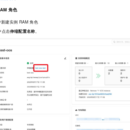
服务生态伙伴
视觉 Coding、空间感知、多模态思考等全面升级
1M上下文，专为长程任务能力而生
云工开物
企业应用
Night Plan 支持 Qwen 3.8-Max
AI 办公
NEW
Red Hat
RAM
角色
30+ 款产品免费体验
夜间 5 折，Qwen/Meoo/TokenPlan 客户专享
AI智能应用
科研合作
ERP
堂（旗舰版）
SUSE
予新建实例
RAM
角色
智能客服
AI 应用构建
大模型原生
CRM
2个月
自动承接线索
中点击
伸缩配置名称
。
建站小程序
Qoder
大模型服务平台百炼-应用模版
OA 办公系统
HOT
NEW
面向真实软件
个人版上线、团队版降价；千问3.8-Max首发发尝鲜
丰富多元化的应用模版和解决方案
力提升
财税管理
模板建站
万有无界
大模型服务平台百炼-智能体
400电话
定制建站
的模型效果
灵活可视化地构建企业级 Agent
方案
广告营销
模板小程序
秒悟
人工智能平台 PAI
定制小程序
云端极速 AI 
新一代 AI 视频生成模型，深度适配广告营销等场景
AI Native 的算法工程平台，一站式完成建模、训练、推理服务部署
APP 开发
建站系统
AI 应用
10分钟微调：让0.6B模型媲美235B模型
多模态数据信
依托云原生高可用架构,实现Dify私有化部署
用1%尺寸在特定领域达到大模型90%以上效果