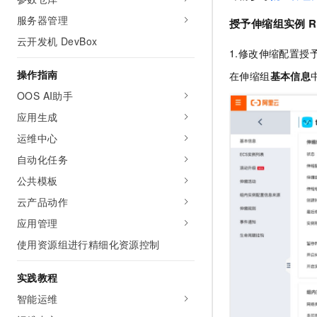
AI 产品 免费试用
网络
安全
云开发大赛
服务器管理
Tableau 订阅
授予伸缩组实例
1亿+ 大模型 tokens 和 
云开发机 DevBox
可观测
入门学习赛
中间件
AI空中课堂在线直播课
1.修改伸缩配置授
140+云产品 免费试用
大模型服务
上云与迁云
产品新客免费试用，最长1
数据库
操作指南
在伸缩组
基本信息
生态解决方案
千问AI平台-Token Plan
OOS AI助手
企业出海
大模型ACA认证体验
大数据计算
助力企业全员 AI 认知与能
应用生成
行业生态解决方案
政企业务
媒体服务
千问AI平台-模型体验
运维中心
开发者生态解决方案
在线体验全尺寸、多种模态
自动化任务
企业服务与云通信
AI 开发和 AI 应用解决
Happy 系列大模型
公共模板
域名与网站
云产品动作
终端用户计算
应用管理
使用资源组进行精细化资源控制
Serverless
大模型解决方案
开发工具
实践教程
快速部署 Dify，高效搭建 
智能运维
迁移与运维管理