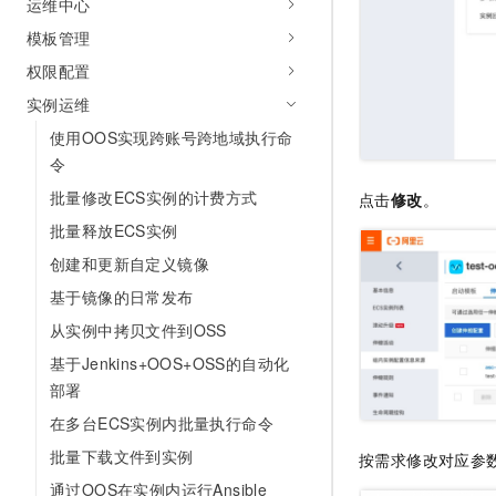
运维中心
10 分钟在聊天系统中增加
专有云
模板管理
权限配置
实例运维
使用OOS实现跨账号跨地域执行命
令
批量修改ECS实例的计费方式
点击
修改
。
批量释放ECS实例
创建和更新自定义镜像
基于镜像的日常发布
从实例中拷贝文件到OSS
基于Jenkins+OOS+OSS的自动化
部署
在多台ECS实例内批量执行命令
批量下载文件到实例
按需求修改对应参
通过OOS在实例内运行Ansible