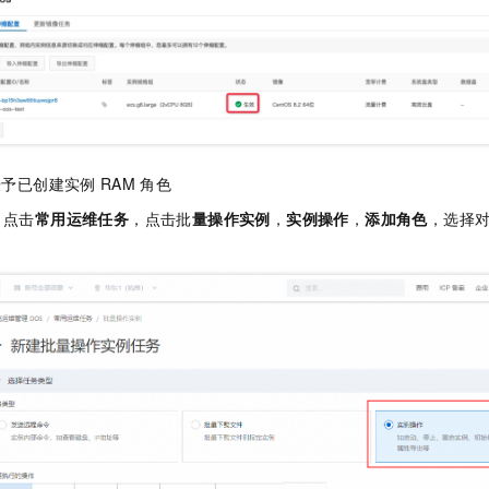
授予已创建实例
RAM
角色
，点击
常用运维任务
，点击批
量操作实例
，
实例操作
，
添加角色
，选择