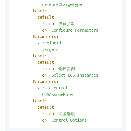
-
networkChargeType
Label:
default:
zh-cn:
设置参数
en:
Configure
Parameters
-
Parameters:
-
regionId
-
targets
Label:
default:
zh-cn:
选择实例
en:
Select
ECS
Instances
-
Parameters:
-
rateControl
-
OOSAssumeRole
Label:
default:
zh-cn:
高级选项
en:
Control
Options