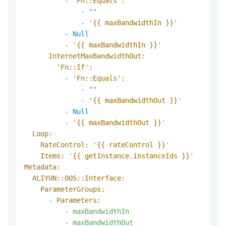
-
'Fn::Equals':
-
""
-
'
{{ maxBandwidthIn }}
'
-
Null
-
'
{{ maxBandwidthIn }}
'
InternetMaxBandwidthOut:
'Fn::If':
-
'Fn::Equals':
-
""
-
'
{{ maxBandwidthOut }}
'
-
Null
-
'
{{ maxBandwidthOut }}
'
Loop:
RateControl:
'
{{ rateControl }}
'
Items:
'
{{ getInstance.instanceIds }}
'
Metadata:
ALIYUN::OOS::Interface:
ParameterGroups:
-
Parameters:
-
maxBandwidthIn
-
maxBandwidthOut