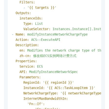
Filters:
-
'
{{ targets }}
'
Outputs:
instanceIds:
Type:
List
ValueSelector:
Instances.Instance[].Instance
-
Name:
modifyInstanceNetworkChargeType
Action:
ACS::ExecuteAPI
Description:
en:
Modifies
the
network
charge
type
of
the
EC
zh-cn:
修改稿ECS实例网络计费方式
Properties:
Service:
ECS
API:
ModifyInstanceNetworkSpec
Parameters:
RegionId:
'
{{ regionId }}
'
InstanceId:
'
{{ ACS::TaskLoopItem }}
'
NetworkChargeType:
'
{{ networkChargeType }}
'
InternetMaxBandwidthIn:
'Fn::If':