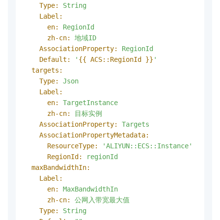
Type:
String
Label:
en:
RegionId
zh-cn:
地域ID
AssociationProperty:
RegionId
Default:
'
{{ ACS::RegionId }}
'
targets:
Type:
Json
Label:
en:
TargetInstance
zh-cn:
目标实例
AssociationProperty:
Targets
AssociationPropertyMetadata:
ResourceType:
'ALIYUN::ECS::Instance'
RegionId:
regionId
maxBandwidthIn:
Label:
en:
MaxBandwidthIn
zh-cn:
公网入带宽最大值
Type:
String