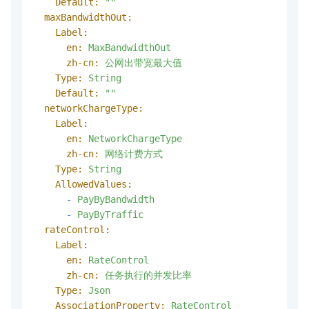
Default:
""
maxBandwidthOut:
Label:
en:
MaxBandwidthOut
zh-cn:
公网出带宽最大值
Type:
String
Default:
""
networkChargeType:
Label:
en:
NetworkChargeType
zh-cn:
网络计费方式
Type:
String
AllowedValues:
-
PayByBandwidth
-
PayByTraffic
rateControl:
Label:
en:
RateControl
zh-cn:
任务执行的并发比率
Type:
Json
AssociationProperty:
RateControl