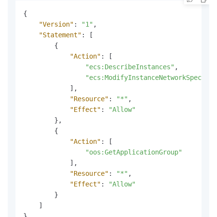
{
"Version"
:
"1"
,
"Statement"
:
[
{
"Action"
:
[
"ecs:DescribeInstances"
,
"ecs:ModifyInstanceNetworkSpec"
]
,
"Resource"
:
"*"
,
"Effect"
:
"Allow"
}
,
{
"Action"
:
[
"oos:GetApplicationGroup"
]
,
"Resource"
:
"*"
,
"Effect"
:
"Allow"
}
]
}