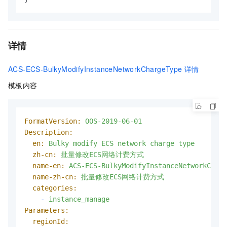
详情
ACS-ECS-BulkyModifyInstanceNetworkChargeType
详情
模板内容
FormatVersion:
OOS-2019-06-01
Description:
en:
Bulky
modify
ECS
network
charge
type
zh-cn:
批量修改ECS网络计费方式
name-en:
ACS-ECS-BulkyModifyInstanceNetworkCharg
name-zh-cn:
批量修改ECS网络计费方式
categories:
-
instance_manage
Parameters:
regionId: