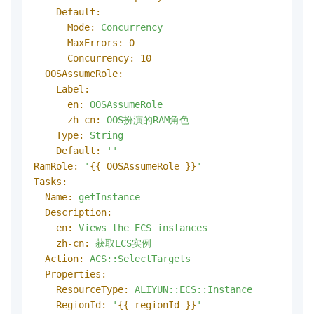
Default:
Mode:
Concurrency
MaxErrors:
0
Concurrency:
10
OOSAssumeRole:
Label:
en:
OOSAssumeRole
zh-cn:
OOS扮演的RAM角色
Type:
String
Default:
''
RamRole:
'
{{ OOSAssumeRole }}
'
Tasks:
-
Name:
getInstance
Description:
en:
Views
the
ECS
instances
zh-cn:
获取ECS实例
Action:
ACS::SelectTargets
Properties:
ResourceType:
ALIYUN::ECS::Instance
RegionId:
'
{{ regionId }}
'