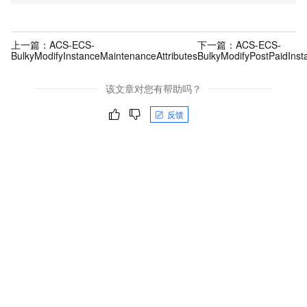
上一篇：
ACS-ECS-
下一篇：
ACS-ECS-
BulkyModifyInstanceMaintenanceAttributes
BulkyModifyPostPaidIns
该文章对您有帮助吗？
反馈