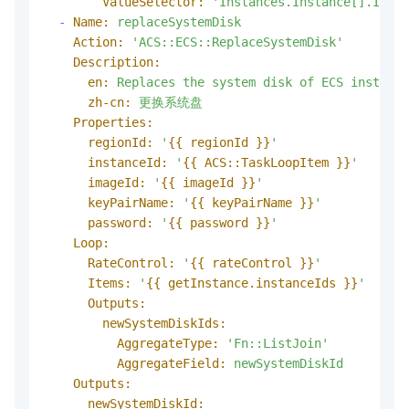
ValueSelector:
'Instances.Instance[].Insta
-
Name:
replaceSystemDisk
Action:
'ACS::ECS::ReplaceSystemDisk'
Description:
en:
Replaces
the
system
disk
of
ECS
instance
zh-cn:
更换系统盘
Properties:
regionId:
'
{{ regionId }}
'
instanceId:
'
{{ ACS::TaskLoopItem }}
'
imageId:
'
{{ imageId }}
'
keyPairName:
'
{{ keyPairName }}
'
password:
'
{{ password }}
'
Loop:
RateControl:
'
{{ rateControl }}
'
Items:
'
{{ getInstance.instanceIds }}
'
Outputs:
newSystemDiskIds:
AggregateType:
'Fn::ListJoin'
AggregateField:
newSystemDiskId
Outputs:
newSystemDiskId: