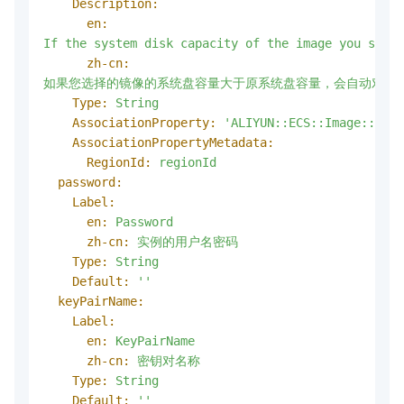
Description:
en:
If
the
system
disk
capacity
of
the
image
you
selec
zh-cn:
如果您选择的镜像的系统盘容量大于原系统盘容量，会自动对系
Type:
String
AssociationProperty:
'ALIYUN::ECS::Image::Imag
AssociationPropertyMetadata:
RegionId:
regionId
password:
Label:
en:
Password
zh-cn:
实例的用户名密码
Type:
String
Default:
''
keyPairName:
Label:
en:
KeyPairName
zh-cn:
密钥对名称
Type:
String
Default:
''