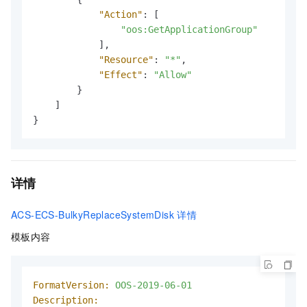
"Action"
:
[
"oos:GetApplicationGroup"
]
,
"Resource"
:
"*"
,
"Effect"
:
"Allow"
}
]
}
详情
ACS-ECS-BulkyReplaceSystemDisk
详情
模板内容
FormatVersion:
OOS-2019-06-01
Description: