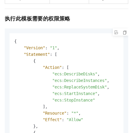
执行此模板需要的权限策略
{
"Version"
:
"1"
,
"Statement"
:
[
{
"Action"
:
[
"ecs:DescribeDisks"
,
"ecs:DescribeInstances"
,
"ecs:ReplaceSystemDisk"
,
"ecs:StartInstance"
,
"ecs:StopInstance"
]
,
"Resource"
:
"*"
,
"Effect"
:
"Allow"
}
,
{