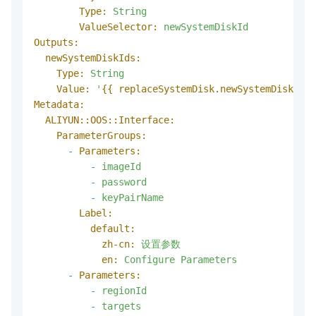
Type:
String
ValueSelector:
newSystemDiskId
Outputs:
newSystemDiskIds:
Type:
String
Value:
'
{{ replaceSystemDisk.newSystemDiskIds 
Metadata:
ALIYUN::OOS::Interface:
ParameterGroups:
-
Parameters:
-
imageId
-
password
-
keyPairName
Label:
default:
zh-cn:
设置参数
en:
Configure
Parameters
-
Parameters:
-
regionId
-
targets