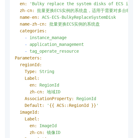
en:
'Bulky replace the system disks of ECS insta
zh-cn:
批量更换ECS实例的系统盘，适用于需要对多台ECS
name-en:
ACS-ECS-BulkyReplaceSystemDisk
name-zh-cn:
批量更换ECS实例的系统盘
categories:
-
instance_manage
-
application_management
-
tag_operate_resource
Parameters:
regionId:
Type:
String
Label:
en:
RegionId
zh-cn:
地域ID
AssociationProperty:
RegionId
Default:
'
{{ ACS::RegionId }}
'
imageId:
Label:
en:
ImageId
zh-cn:
镜像ID