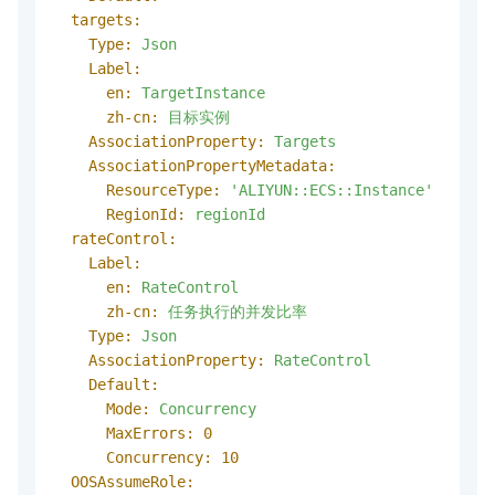
targets:
Type:
Json
Label:
en:
TargetInstance
zh-cn:
目标实例
AssociationProperty:
Targets
AssociationPropertyMetadata:
ResourceType:
'ALIYUN::ECS::Instance'
RegionId:
regionId
rateControl:
Label:
en:
RateControl
zh-cn:
任务执行的并发比率
Type:
Json
AssociationProperty:
RateControl
Default:
Mode:
Concurrency
MaxErrors:
0
Concurrency:
10
OOSAssumeRole: