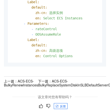
Label:
default:
zh-cn:
选择实例
en:
Select
ECS
Instances
-
Parameters:
-
rateControl
-
OOSAssumeRole
Label:
default:
zh-cn:
高级选项
en:
Control
Options
上一篇：
ACS-ECS-
下一篇：
ACS-ECS-
BulkyRenewInstances
BulkyReplaceSystemDiskInSLBDefaultServer
该文章对您有帮助吗？
反馈