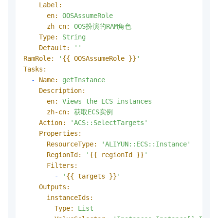
Label:
en:
OOSAssumeRole
zh-cn:
OOS扮演的RAM角色
Type:
String
Default:
''
RamRole:
'
{{ OOSAssumeRole }}
'
Tasks:
-
Name:
getInstance
Description:
en:
Views
the
ECS
instances
zh-cn:
获取ECS实例
Action:
'ACS::SelectTargets'
Properties:
ResourceType:
'ALIYUN::ECS::Instance'
RegionId:
'
{{ regionId }}
'
Filters:
-
'
{{ targets }}
'
Outputs:
instanceIds:
Type:
List