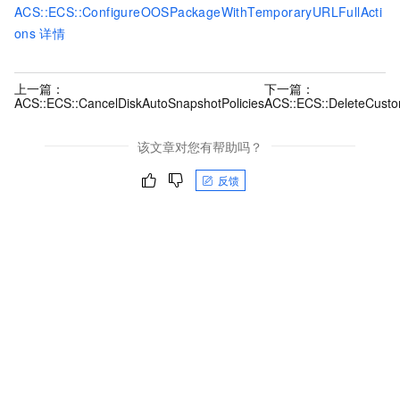
ACS::ECS::ConfigureOOSPackageWithTemporaryURLFullActi
ons
详情
上一篇：
下一篇：
ACS::ECS::CancelDiskAutoSnapshotPolicies
ACS::ECS::DeleteCust
该文章对您有帮助吗？
反馈