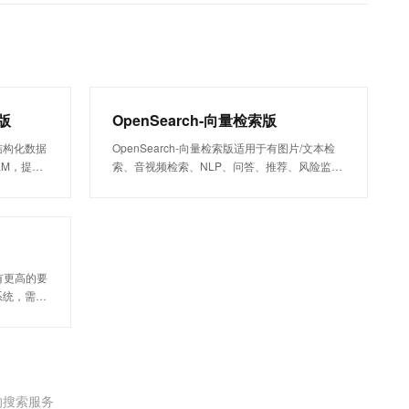
文戏情感细腻自然，动作戏激烈拳拳到肉，实现更强表演能力
支持中英文自由切换，具备更强的噪声鲁棒性
云聚AI 严选权益
SSL 证书
，一键激活高效办公新体验
精选AI产品，从模型到应用全链提效
堡垒机
AI 用量加速计划
应用
防火墙
、识别商机，让客服更高效、服务更出色。
新老同享，达量后返
千问办公
主机安全
答版
OpenSearch-向量检索版
NEW
的智能体编程平台
一站式AI生产力平台
非结构化数据
OpenSearch-向量检索版适用于有图片/文本检
LM，提供
索、音视频检索、NLP、问答、推荐、风险监测
AI 应用及服务市场
伶鹊
G）方案，
等场景在线向量检索诉求，同时对性能、效果、
企业级人与Agent协作平台，接入和调度多个数字员工
智能客服平台，对话机器人、对话分析、智能外呼
包含对话、
稳定性比较关注的企业及开发者。
AI 应用
服务，帮助
大模型服务平台百炼 - 全妙
大模型
应用创作平台
多模态内容创作工具，已接入 DeepSeek
自然语言处理
果有更高的要
系统，需要
数据标注
行业排序模
议接入此类
机器学习
游戏、内容
息提取
与 AI 智能体进行实时音视频通话
从文本、图片、视频中提取结构化的属性信息
构建支持视频理解的 AI 音视频实时通话应用
的搜索服务