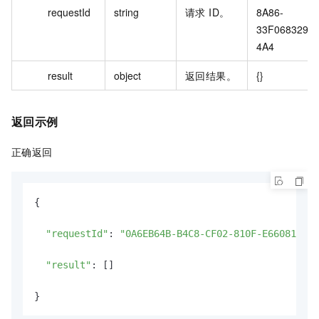
requestId
string
请求 ID。
8A86-
33F068329
4A4
result
object
返回结果。
{}
返回示例
正确返回
{

"requestId"
: 
"0A6EB64B-B4C8-CF02-810F-E660812972
"result"
: []
