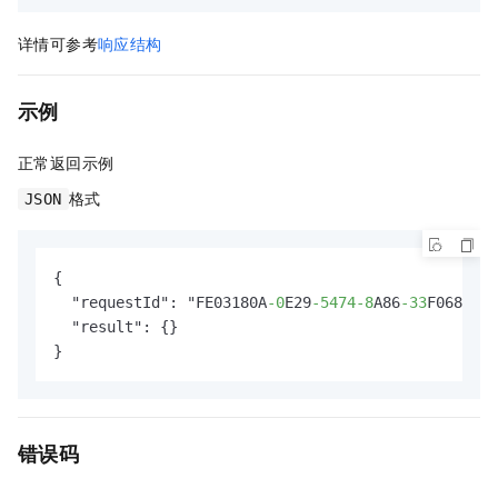
详情可参考
响应结构
示例
正常返回示例
格式
JSON
{

  "requestId": "FE03180A
-0
E29
-5474
-8
A86
-33
F0683294
  "result": {}

}
错误码