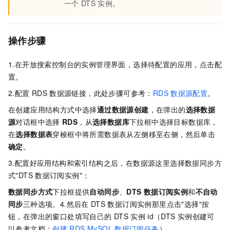
一个
DTS
实例。
操作步骤
1.在开放搜索控制台的实例管理界面，选择待配置的应用，点击配
置。
2.配置
RDS
数据源链接，此处步骤可参考：
RDS
数据源配置
。
在创建应用结构方式中选择
通过数据源创建
，在弹出的
选择数据
源
对话框中选择
RDS
，从
选择数据库
下拉框中选择目标数据库，
在
选择数据表
穿梭框中将所需数据表从左侧移至右侧，然后单击
确定
。
3.配置好应用结构和索引结构之后，在数据源这里选择数据同步方
式"DTS
数据订阅实例"：
数据同步方式
下拉框提供
自动同步
、
DTS
数据订阅实例
和
不自动
同步
三种选项。4.然后在
DTS
数据订阅实例那里点击"选择"按
钮，在弹出的窗口处填写自己的
DTS
实例
id（DTS
实例创建可
以参考文档：
创建
RDS MySQL
数据订阅任务
）。