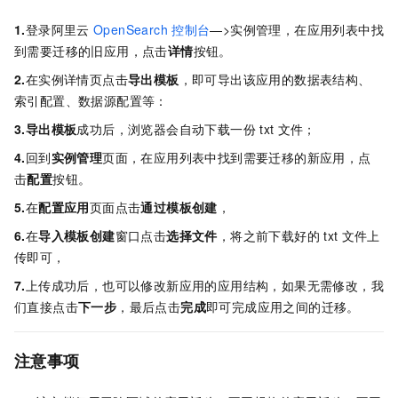
1.
登录阿里云
OpenSearch
控制台
—>实例管理，在应用列表中找
到需要迁移的旧应用，点击
详情
按钮。
2.
在实例详情页点击
导出模板
，即可导出该应用的数据表结构、
索引配置、数据源配置等：
3.导出模板
成功后，浏览器会自动下载一份
txt
文件；
4.
回到
实例管理
页面，在应用列表中找到需要迁移的新应用，点
击
配置
按钮。
5.
在
配置应用
页面点击
通过模板创建
，
6.
在
导入模板创建
窗口点击
选择文件
，将之前下载好的
txt
文件上
传即可，
7.
上传成功后，也可以修改新应用的应用结构，如果无需修改，我
们直接点击
下一步
，最后点击
完成
即可完成应用之间的迁移。
注意事项