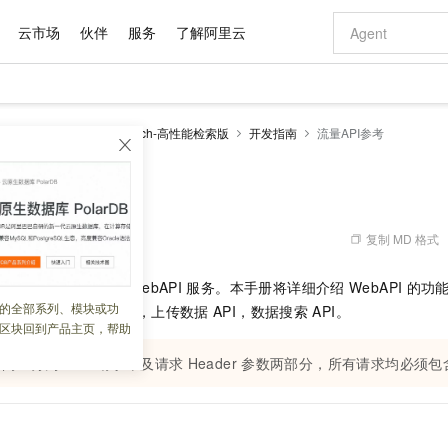
云市场
伙伴
服务
了解阿里云
AI 特惠
数据与 API
成为产品伙伴
企业增值服务
最佳实践
价格计算器
AI 场景体
基础软件
产品伙伴合
阿里云认证
市场活动
配置报价
大模型
enSearch
OpenSearch-高性能检索版
开发指南
流量API参考
自助选配和估算价格
步到位
域名与网站
智启 AI 普惠权益
产品生态集成认证中心
企业支持计划
云上春晚
Qwen Audio：打造专属 AI 语音助手
千问官方 MaaS 平台，为开发者和 Agent 而生，新用户赠送 1 亿 + tokens 额度
云服务器 EC
一句话生成原生
AI Coding
阿里云Maa
2026 阿里云
为企业打
数据集
Windows
大模型认证
模型
NEW
NEW
格式还原
值低价云产品抢先购
提供智能易用的域名与建站服务
至高享 1亿+免费 tokens，加速 Al 应用落地
Qwen-Audio-3.0-Realtime 端到端实时语音角色扮演
安全可靠、弹
输入一句话想法,
智能编程，一键
产品生态伙伴
专家技术服务
云上奥运之旅
弹性计算合作
阿里云中企出
手机三要素
宝塔 Linux
全部认证
价格优势
开源旗舰模型
对象存储 OSS
即刻拥有 DeepSeek-V4-Pro
阿里云 OPC 创新助力计划
云数据库 RD
一键部署幻兽
AI 电商营销
产品生态伙伴工作台
企业增值服务台
云栖战略参考
云存储合作计
云栖大会
身份实名认证
CentOS
训练营
推动算力普惠，释放技术红利
的大模型服务
最高返9万
真正可用的 1M 上下文,一次完成代码全链路开发
轻松解锁专属 DeepSeek-V4-Pro
至高百万元 Token 补贴，加速一人公司成长
稳定、安全、高性价比、高性能的云存储服务
一键购买专属
从图文生成到
复制 MD 格式
 01:48:23
云上的中国
数据库合作计
活动全景
短信
Docker
图片和
自进化智能体
人工智能平台 PAI
5 分钟轻松部署专属 QwenPaw
Token Plan 模型订阅计划
Qoder
高效搭建 AI
AI 广告创作
企业成长
大模型
NEW
HOT
信息公告
了一套
REST
风格的
WebAPI
服务。本手册将详细介绍
WebAPI
的功
看见新力量
云网络合作计
OCR 文字识别
JAVA
级电脑
越聪明
证享300元代金券
一站式AI开发、训练和推理服务
Qwen3.8-Max 首发尝鲜，限时加量 10 倍，夜间低至2折
从聊天伙伴进化为能主动干活的本地数字员工
面向真实软件
图文、视频一
的全部系列、模块或功
Kimi-K3
HappyHors
档：包括应用相关
API，上传数据
API，数据搜索
API。
NEW
魔搭 Mode
loud
服务实践
官网公告
区块回到产品主页，帮助
Kimi 最新旗舰模型，长程编程与推理利器
让文字生成流
金融模力时刻
Salesforce O
版
发票查验
全能环境
Qoder CN
Claude Code + GStack 打造工程团队
千问办公，限时限量积分加倍
云原生数据库 P
低代码高效构
AI 建站
NEW
作计划
计划
创新中心
魔搭 ModelSc
健康状态
访问上分为
让AI从“聊天伙伴”进化为能干活的“数字员工”
URL
覆盖公网/内网、递归/权威、移动APP等全场景解析服务
请求串及请求
安装技能 GStack，拥有专属 AI 工程团队
你的AI工作搭子，覆盖日常办公高频场景
Header
参数两部分，所有请求均必须包
基于千问大模型等，支持代码智能生成、研发智能问答
0 代码专业建
客户案例
天气预报查询
操作系统
Deepseek-v4-pro
HappyHors
态合作计划
态智能体模型
旗舰 MoE 大模型，百万上下文与顶尖推理能力
图生视频，流
Compute
同享
容器服务 Kubernetes 版 ACK
万小智 AI 建站低至 15元/月
云防火墙
AI 短剧/漫剧
快递物流查询
WordPress
成为服务伙
高校合作
式云数据仓库
点，立即开启云上创新
提供一站式管理容器应用的 K8s 服务
送.CN域名，送备案服务码
云原生的云上
AI助力短剧
GLM-5.2
Wan2.7-T
Ubuntu