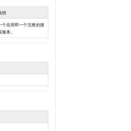
文戏情感细腻自然，动作戏激烈拳拳到肉，实现更强表演能力
支持中英文自由切换，具备更强的噪声鲁棒性
云聚AI 严选权益
SSL 证书
，一键激活高效办公新体验
精选AI产品，从模型到应用全链提效
说明
堡垒机
AI 用量加速计划
一个应用即一个完整的搜
应用
防火墙
、识别商机，让客服更高效、服务更出色。
新老同享，达量后返
索服务。
千问办公
主机安全
NEW
的智能体编程平台
一站式AI生产力平台
AI 应用及服务市场
伶鹊
企业级人与Agent协作平台，接入和调度多个数字员工
智能客服平台，对话机器人、对话分析、智能外呼
AI 应用
大模型服务平台百炼 - 全妙
大模型
应用创作平台
多模态内容创作工具，已接入 DeepSeek
自然语言处理
数据标注
机器学习
息提取
与 AI 智能体进行实时音视频通话
从文本、图片、视频中提取结构化的属性信息
构建支持视频理解的 AI 音视频实时通话应用