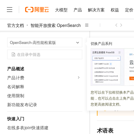
大模型
产品
解决方案
权益
定价
官方文档
智能开放搜索 OpenSearch
大模型
产品
解决方案
权益
定价
云市场
伙伴
服务
了解阿里云
精选产品
精选解决方案
普惠上云
产品定价
精选商城
成为销售伙伴
售前咨询
为什么选择阿里云
千问AI平台
智能开放搜索 Op
首页
OpenSearch-高性能检索版
了解云产品的定价详情
切换产品系列
大模型服务平台百炼
睿译宝，AI翻译排版一
普惠上云 官方力荐
分销伙伴
在线服务
网站建设
什么是云计算
大
大模型服务与应用平台
上传文档即自动完成翻译和
云服务器38元/年起，超
API概览
咨询伙伴
多端小程序
技术领先
云上成本管理
售后服务
千问大模型
GLM-5.2：长任务时代
官方推荐返现计划
大模型
大模型
精选产品
精选解决方案
Salesforce 国际版订阅
稳定可靠
产品概述
管理和优化成本
多元化、高性能、安全可靠
推荐新用户得奖励，单订单
更新时间：
2025-02-28
销售伙伴合作计划
自助服务
产品计费
友盟天域
安全合规
人工智能与机器学习
AI
文本生成
无影云电脑
Hermes Agent，打造
云工开物
系统为开发者提供
无影生态合作计划
在线服务
名词解释
观测云
分析师报告
随时随地安全接入的云上超
自主进化，持久记忆，越用
高校专属算力普惠，学生认
计算
互联网应用开发
您可以在下拉框切换本产品
Qwen3.8-Max
设定。 API
说明文
HOT
使用限制
Salesforce On Alibaba C
工单服务
能，也可以点击左上角产品
智能体时代全能旗舰模型
Tuya 物联网平台阿里云
研究报告与白皮书
云解析DNS
快速拥有专属 OpenClaw
Consulting Partner 合
大数据
容器
新功能发布记录
您更高效阅读文档。
免费试用
短信专区
重要
API
蓝凌 OA
Qwen3.7-Plus
AI 大模型销售与服务生
现代化应用
存储
天池大赛
能看、能想、能动手的多模
快速入门
云原生大数据计算服务 Max
解决方案免费试用 新老
电子合同
面向分析的企业级SaaS模
最高领取价值200元试用
在线多表join快速搭建
安全
网络与CDN
术语表
AI 算法大赛
Qwen3-VL-Plus
畅捷通