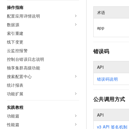
AI 产品 免费试用
网络
安全
云开发大赛
操作指南
Tableau 订阅
1亿+ 大模型 tokens 和 
术语
配置应用详情说明
可观测
入门学习赛
中间件
AI空中课堂在线直播课
140+云产品 免费试用
数据源
大模型服务
app
上云与迁云
产品新客免费试用，最长1
数据库
索引重建
生态解决方案
千问AI平台-Token Plan
企业出海
大模型ACA认证体验
线下变更
大数据计算
助力企业全员 AI 认知与能
行业生态解决方案
云监控报警
错误码
政企业务
媒体服务
千问AI平台-模型体验
开发者生态解决方案
控制台错误日志说明
在线体验全尺寸、多种模态
企业服务与云通信
API
独享集群高级功能
AI 开发和 AI 应用解决
Happy 系列大模型
搜索配置中心
域名与网站
错误码说明
统计报表
终端用户计算
功能扩展
公共调用方式
Serverless
大模型解决方案
实践教程
开发工具
快速部署 Dify，高效搭建 
API
功能篇
迁移与运维管理
性能篇
v3 API 签名机制