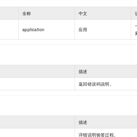
服务生态伙伴
视觉 Coding、空间感知、多模态思考等全面升级
1M上下文，专为长程任务能力而生
云工开物
企业应用
Night Plan 支持 Qwen 3.8-Max
AI 办公
NEW
Red Hat
30+ 款产品免费体验
夜间 5 折，Qwen/Meoo/TokenPlan 客户专享
AI智能应用
全称
中文
科研合作
ERP
堂（旗舰版）
SUSE
智能客服
AI 应用构建
大模型原生
CRM
application
应用
2个月
自动承接线索
建站小程序
Qoder
大模型服务平台百炼-应用模版
OA 办公系统
HOT
NEW
面向真实软件
个人版上线、团队版降价；千问3.8-Max首发发尝鲜
丰富多元化的应用模版和解决方案
力提升
财税管理
模板建站
万有无界
大模型服务平台百炼-智能体
400电话
定制建站
的模型效果
灵活可视化地构建企业级 Agent
描述
方案
广告营销
模板小程序
秒悟
人工智能平台 PAI
定制小程序
返回错误码说明。
云端极速 AI 
新一代 AI 视频生成模型，深度适配广告营销等场景
AI Native 的算法工程平台，一站式完成建模、训练、推理服务部署
APP 开发
建站系统
AI 应用
10分钟微调：让0.6B模型媲美235B模型
多模态数据信
描述
依托云原生高可用架构,实现Dify私有化部署
用1%尺寸在特定领域达到大模型90%以上效果
详细说明验签过程。