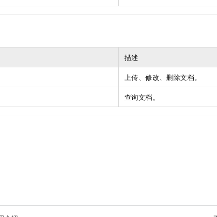
一个 AI 助手
即刻拥有 DeepSeek-R1 满血版
超强辅助，Bol
在企业官网、通讯软件中为客户提供 AI 客服
多种方案随心选，轻松解锁专属 DeepSeek
描述
上传、修改、删除文档。
查询文档。