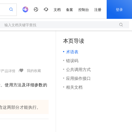
文档
备案
控制台
注册
登录
输入文档关键字查找
验
作计划
器
AI 活动
专业服务
服务伙伴合作计划
开发者社区
加入我们
服务平台百炼
阿里云 OPC 创新助力计划
本页导读
（1）
一站式生成采购清单，支持单品或批量购买
S
可编辑精美 PPT 文稿
S产品伙伴计划（繁花）
峰会
造的大模型服务与应用开发平台
轻量应用服务器
Agency Agents：拥有专属领域专家
AI 生产力先锋
Al MaaS 服务伙伴赋能合作
域名
博文
Careers
至高可申请百万元
术语表
性可伸缩的云计算服务
 轻松生成专业的 PPT
开启高性价比 AI 编程新体验
先锋实践拓展 AI 生产力的边界
快速构建应用程序和网站，即刻迈出上云第一步
多领域专家智能体,一键组建 AI 虚拟交付团队
Token 补贴，五大权
计划
海大会
伙伴信用分合作计划
商标
问答
社会招聘
错误码
益加速 OPC 成功
S
帕鲁游戏服务器
数字证书管理服务（原SSL证书）
HappyHorse 打造一站式影视创作平台
飞天发布时刻
HOT
划
备案
电子书
校园招聘
公共调用方式
联机服务器，轻松开启游戏
视频创作，一键激活电商全链路生产力
全托管，含MySQL、PostgreSQL、SQL Server、MariaDB多引擎
实现全站 HTTPS，呈现可信的 Web 访问
所见，即是所愿
可视化编排打通从文字构思到成片全链路闭环
我的收藏
产品详情
更多支持
划
公司注册
镜像站
应用操作接口
视频生成
语音识别与合成
 智能体与工作流应用
短信服务
漫剧工坊：一站式动画创作平台
AI 实训营
能、使用方法及详细参数的
合作伙伴培训与认证
相关文档
划
上云迁移
的智能体编程平台
站生成，高效打造优质广告素材
通过阿里云百炼高效搭建AI应用,助力高效开发
快速生产连贯的高质量长漫剧
从基础到进阶，Agent 创客手把手教你
国内短信简单易用，安全可靠，秒级触达，全球覆盖200+国家和地区。
e-1.1-T2V
Qwen3-TTS-Flash
lScope
我要反馈
查询合作伙伴
畅细腻的高质量视频
离线语音合成大模型，多语言方言自适应，低延迟高稳定
n Alibaba Cloud ISV 合作
代维服务
olarDB
建企业门户网站
大数据开发治理平台 DataWorks
10 分钟搭建微信、支付宝小程序
创新加速
ope
登录合作伙伴管理后台
我要建议
含这两部分才能执行。
站，无忧落地极速上线
以可视化方式快速构建移动和 PC 门户网站
100%兼容MySQL、PostgreSQL，兼容Oracle，支持集中和分布式
高效部署网站，快速应用到小程序
Data Agent 驱动的一站式 Data+AI 开发治理平台
e-1.1-I2V
Cosyvoice-V3-Flash
安全
畅自然，细节丰富
高表现力语音合成大模型，语音克隆听感自然
我要投诉
上云场景组合购
伴
边界网络安全防护产品
漫剧创作，剧本、分镜、视频高效生成
覆盖90%+业务场景，专享组合折扣价
2V
VPN
Fun-ASR