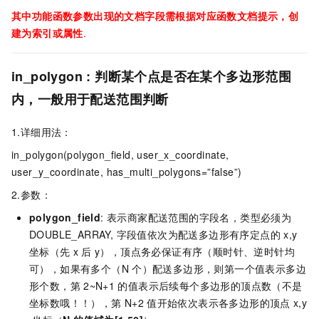
其中功能函数参数出现的文档字段需根据对应函数文档提示，创
建为索引或属性
.
in_polygon : 判断某个点是否在某个多边形范围
内，一般用于配送范围判断
1.详细用法：
in_polygon(polygon_field, user_x_coordinate,
user_y_coordinate, has_multi_polygons=”false”)
2.参数：
polygon_field
: 表示商家配送范围的字段名，类型必须为
DOUBLE_ARRAY, 字段值依次为配送多边形有序定点的
x,y
坐标（先
x
后
y），顶点务必保证有序（顺时针、逆时针均
可），如果有多个（N
个）配送多边形，则第一个值表示多边
形个数，第
2~N+1
的值表示后续每个多边形的顶点数（不是
坐标数哦！！），第
N+2
值开始依次表示各多边形的顶点
x,y