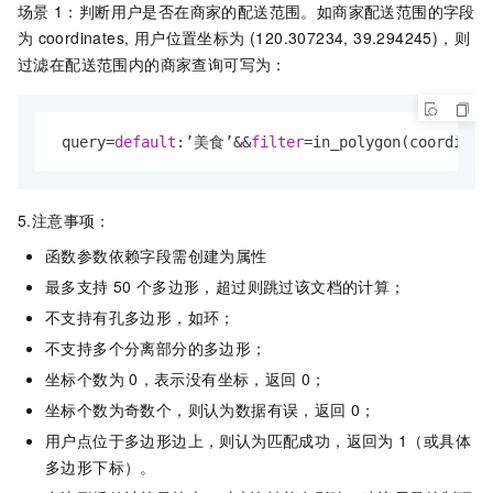
场景
1：判断用户是否在商家的配送范围。如商家配送范围的字段
为
coordinates, 用户位置坐标为 (120.307234, 39.294245)，则
过滤在配送范围内的商家查询可写为：
 query
=
default
:’美食’
&&
filter
=
in_polygon(coordinat
5.注意事项：
函数参数依赖字段需创建为属性
最多支持
50
个多边形，超过则跳过该文档的计算；
不支持有孔多边形，如环；
不支持多个分离部分的多边形；
坐标个数为
0，表示没有坐标，返回
0；
坐标个数为奇数个，则认为数据有误，返回
0；
用户点位于多边形边上，则认为匹配成功，返回为
1（或具体
多边形下标）。