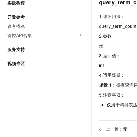
query_ter
实践教程
AI 产品 免费试用
网络
安全
云开发大赛
Tableau 订阅
1亿+ 大模型 tokens 和 
1.详细用法：
开发参考
可观测
入门学习赛
中间件
AI空中课堂在线直播课
140+云产品 免费试用
参考概览
大模型服务
query_term_count
上云与迁云
产品新客免费试用，最长1
数据库
管控API合集
2.参数：
生态解决方案
千问AI平台-Token Plan
企业出海
大模型ACA认证体验
大数据计算
无
服务支持
助力企业全员 AI 认知与能
行业生态解决方案
政企业务
3.返回值：
媒体服务
千问AI平台-模型体验
开发者生态解决方案
视频专区
int
在线体验全尺寸、多种模态
企业服务与云通信
AI 开发和 AI 应用解决
4.适用场景：
Happy 系列大模型
域名与网站
场景
1
：根据查询
终端用户计算
5.注意事项：
仅用于精排表
Serverless
大模型解决方案
开发工具
快速部署 Dify，高效搭建 
上一篇：无
迁移与运维管理