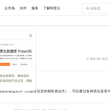
云市场
伙伴
服务
了解阿里云
AI 特惠
数据与 API
成为产品伙伴
企业增值服务
最佳实践
价格计算器
AI 场景体
基础软件
产品伙伴合
阿里云认证
市场活动
配置报价
大模型
ount
自助选配和估算价格
新方式
域名与网站
睿译宝，AI翻译排版一步到位
智启 AI 普惠权益
产品生态集成认证中心
企业支持计划
云上春晚
千问官方 MaaS 平台，为开发者和 Agent 而生，新用户赠送 1 亿 + tokens 额度
云服务器 EC
Qwen Aud
AI Coding
阿里云Maa
2026 阿里云
为企业打
数据集
Windows
大模型认证
模型
NEW
NEW
交付可用成果
值低价云产品抢先购
提供智能易用的域名与建站服务
上传文档即自动完成翻译和格式还原
至高享 1亿+免费 tokens，加速 Al 应用落地
安全可靠、弹
智能编程，一键
rm_count
产品生态伙伴
专家技术服务
云上奥运之旅
弹性计算合作
阿里云中企出
手机三要素
宝塔 Linux
全部认证
价格优势
有专属领域专家
对象存储 OSS
GLM-5.2：长任务时代开源旗舰模型
阿里云 OPC 创新助力计划
云数据库 RD
即刻拥有 DeepS
AI 电商营销
产品生态伙伴工作台
企业增值服务台
云栖战略参考
云存储合作计
云栖大会
身份实名认证
CentOS
训练营
推动算力普惠，释放技术红利
的大模型服务
最高返9万
多领域专家智能体,一键组建 AI 虚拟交付团队
至高百万元 Token 补贴，加速一人公司成长
稳定、安全、高性价比、高性能的云存储服务
真正可用的 1M 上下文,一次完成代码全链路开发
轻松解锁专属 Dee
从图文生成到
复制 MD 格式
 02:52:15
云上的中国
数据库合作计
活动全景
短信
Docker
图片和
站式影视创作平台
人工智能平台 PAI
Hermes Agent，打造自进化智能体
Token Plan 模型订阅计划
Qoder
5 分钟轻松部署
AI 广告创作
企业成长
大模型
NEW
信息公告
看见新力量
云网络合作计
OCR 文字识别
JAVA
级电脑
证享300元代金券
可视化编排打通从文字构思到成片全链路闭环
一站式AI开发、训练和推理服务
自主进化，持久记忆，越用越聪明
Qwen3.8-Max 首发尝鲜，限时加量 10 倍，夜间低至2折
面向真实软件
图文、视频一
的全部系列、模块或功
Kimi-K3
HappyHors
NEW
魔搭 Mode
loud
服务实践
官网公告
区块回到产品主页，帮助
Kimi 最新旗舰模型，长程编程与推理利器
让文字生成流
金融模力时刻
Salesforce O
版
发票查验
全能环境
Qoder CN
Claude Code + GStack 打造工程团队
千问办公，限时限量积分加倍
云原生数据库 P
低代码高效构
AI 建站
NEW
作计划
计划
创新中心
魔搭 ModelSc
健康状态
让AI从“聊天伙伴”进化为能干活的“数字员工”
覆盖公网/内网、递归/权威、移动APP等全场景解析服务
安装技能 GStack，拥有专属 AI 工程团队
你的AI工作搭子，覆盖日常办公高频场景
基于千问大模型等，支持代码智能生成、研发智能问答
0 代码专业建
客户案例
到排序表达式中（大部分仅支持精排表达式），可以通过各种语法及语
天气预报查询
操作系统
Deepseek-v4-pro
HappyHors
态合作计划
态智能体模型
旗舰 MoE 大模型，百万上下文与顶尖推理能力
图生视频，流
Compute
同享
容器服务 Kubernetes 版 ACK
万小智 AI 建站低至 15元/月
云防火墙
AI 短剧/漫剧
快递物流查询
WordPress
成为服务伙
高校合作
式云数据仓库
点，立即开启云上创新
提供一站式管理容器应用的 K8s 服务
送.CN域名，送备案服务码
云原生的云上
AI助力短剧
GLM-5.2
Wan2.7-T
Ubuntu