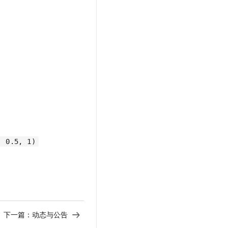
文戏情感细腻自然，动作戏激烈拳拳到肉，实现更强表演能力
支持中英文自由切换，具备更强的噪声鲁棒性
云聚AI 严选权益
SSL 证书
，一键激活高效办公新体验
精选AI产品，从模型到应用全链提效
堡垒机
AI 用量加速计划
应用
防火墙
、识别商机，让客服更高效、服务更出色。
新老同享，达量后返
千问办公
主机安全
NEW
的智能体编程平台
一站式AI生产力平台
AI 应用及服务市场
伶鹊
企业级人与Agent协作平台，接入和调度多个数字员工
智能客服平台，对话机器人、对话分析、智能外呼
AI 应用
大模型服务平台百炼 - 全妙
大模型
应用创作平台
多模态内容创作工具，已接入 DeepSeek
, 0.5, 1)
自然语言处理
数据标注
机器学习
息提取
与 AI 智能体进行实时音视频通话
从文本、图片、视频中提取结构化的属性信息
构建支持视频理解的 AI 音视频实时通话应用
下一篇：
动态与公告