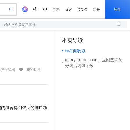
文档
备案
控制台
注册
登录
输入文档关键字查找
验
作计划
器
AI 活动
专业服务
服务伙伴合作计划
开发者社区
加入我们
服务平台百炼
阿里云 OPC 创新助力计划
本页导读
（1）
一站式生成采购清单，支持单品或批量购买
S
io：打造专属 AI 语音助手
S产品伙伴计划（繁花）
峰会
造的大模型服务与应用开发平台
轻量应用服务器
一句话生成原生可编辑精美 PPT 文稿
AI 生产力先锋
Al MaaS 服务伙伴赋能合作
域名
博文
Careers
至高可申请百万元
特征函数项
性可伸缩的云计算服务
开启高性价比 AI 编程新体验
Qwen-Audio-3.0-Realtime 端到端实时语音角色扮演
输入一句话想法, 轻松生成专业的 PPT
先锋实践拓展 AI 生产力的边界
快速构建应用程序和网站，即刻迈出上云第一步
Token 补贴，五大权
计划
海大会
伙伴信用分合作计划
商标
问答
社会招聘
query_term_count : 返回查询词
益加速 OPC 成功
S
eek-V4-Pro
数字证书管理服务（原SSL证书）
一键部署幻兽帕鲁游戏服务器
飞天发布时刻
HOT
分词后词组个数
划
备案
电子书
校园招聘
pSeek-V4-Pro
视频创作，一键激活电商全链路生产力
全托管，含MySQL、PostgreSQL、SQL Server、MariaDB多引擎
实现全站HTTPS，呈现可信的WEB访问
一键购买专属联机服务器，轻松开启游戏
所见，即是所愿
我的收藏
产品详情
更多支持
划
公司注册
镜像站
视频生成
语音识别与合成
专属 QwenPaw
短信服务
漫剧工坊：一站式动画创作平台
AI 实训营
HOT
合作伙伴培训与认证
划
上云迁移
的智能体编程平台
站生成，高效打造优质广告素材
从聊天伙伴进化为能主动干活的本地数字员工
快速生产连贯的高质量长漫剧
从基础到进阶，Agent 创客手把手教你
国内短信简单易用，安全可靠，秒级触达，全球覆盖200+国家和地区。
e-1.1-T2V
Qwen3-TTS-Flash
lScope
我要反馈
查询合作伙伴
畅细腻的高质量视频
离线语音合成大模型，多语言方言自适应，低延迟高稳定
n Alibaba Cloud ISV 合作
代维服务
olarDB
建企业门户网站
大数据开发治理平台 DataWorks
10 分钟搭建微信、支付宝小程序
创新加速
ope
登录合作伙伴管理后台
我要建议
站，无忧落地极速上线
以可视化方式快速构建移动和 PC 门户网站
100%兼容MySQL、PostgreSQL，兼容Oracle，支持集中和分布式
高效部署网站，快速应用到小程序
Data Agent 驱动的一站式 Data+AI 开发治理平台
句的组合得到强大的排序功
e-1.1-I2V
Cosyvoice-V3-Flash
安全
畅自然，细节丰富
高表现力语音合成大模型，语音克隆听感自然
我要投诉
上云场景组合购
伴
边界网络安全防护产品
漫剧创作，剧本、分镜、视频高效生成
覆盖90%+业务场景，专享组合折扣价
2V
VPN
Fun-ASR