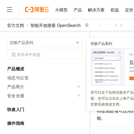
大模型
产品
解决方案
权益
定价
官方文档
智能开放搜索 OpenSearch
大模型
产品
解决方案
权益
定价
云市场
伙伴
服务
了解阿里云
精选产品
精选解决方案
普惠上云
产品定价
精选商城
成为销售伙伴
售前咨询
为什么选择阿里云
千问AI平台
query_term_c
首页
切换产品系列
了解云产品的定价详情
切换产品系列
大模型服务平台百炼
千问办公，解锁你的工作
普惠上云 官方力荐
分销伙伴
在线服务
网站建设
什么是云计算
大
大模型服务与应用平台
企业级Agent产品，直接
云服务器38元/年起，超
query_te
咨询伙伴
多端小程序
技术领先
云上成本管理
售后服务
千问大模型
Agency Agents：拥
官方推荐返现计划
大模型
大模型
精选产品
精选解决方案
Salesforce 国际版订阅
稳定可靠
产品概述
管理和优化成本
多元化、高性能、安全可靠
推荐新用户得奖励，单订单
更新时间：
2023-12-20
销售伙伴合作计划
自助服务
动态与公告
友盟天域
安全合规
人工智能与机器学习
AI
文本生成
无影云电脑
HappyHorse 打造一
云工开物
无影生态合作计划
在线服务
产品简介
观测云
分析师报告
随时随地安全接入的云上超
高校专属算力普惠，学生认
计算
互联网应用开发
您可以在下拉框切换本产品
Qwen3.8-Max
HOT
安全合规
特征函数项
Salesforce On Alibaba C
工单服务
能，也可以点击左上角产品
智能体时代全能旗舰模型
Tuya 物联网平台阿里云
研究报告与白皮书
云解析DNS
快速拥有专属 OpenClaw
Consulting Partner 合
大数据
容器
您更高效阅读文档。
免费试用
短信专区
快速入门
特征函数项可以用
蓝凌 OA
Qwen3.7-Plus
AI 大模型销售与服务生
现代化应用
存储
天池大赛
能。
能看、能想、能动手的多模
云原生大数据计算服务 Max
解决方案免费试用 新老
电子合同
操作指南
面向分析的企业级SaaS模
最高领取价值200元试用
安全
网络与CDN
AI 算法大赛
Qwen3-VL-Plus
畅捷通