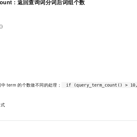
m_count : 返回查询词分词后词组个数
服务生态伙伴
视觉 Coding、空间感知、多模态思考等全面升级
1M上下文，专为长程任务能力而生
云工开物
企业应用
Night Plan 支持 Qwen 3.8-Max
AI 办公
NEW
Red Hat
30+ 款产品免费体验
夜间 5 折，Qwen/Meoo/TokenPlan 客户专享
AI智能应用
科研合作
ERP
堂（旗舰版）
SUSE
智能客服
AI 应用构建
大模型原生
()
CRM
2个月
自动承接线索
建站小程序
Qoder
大模型服务平台百炼-应用模版
OA 办公系统
HOT
NEW
面向真实软件
个人版上线、团队版降价；千问3.8-Max首发发尝鲜
丰富多元化的应用模版和解决方案
力提升
财税管理
模板建站
万有无界
大模型服务平台百炼-智能体
400电话
定制建站
的模型效果
灵活可视化地构建企业级 Agent
方案
广告营销
模板小程序
秒悟
人工智能平台 PAI
定制小程序
云端极速 AI 
新一代 AI 视频生成模型，深度适配广告营销等场景
AI Native 的算法工程平台，一站式完成建模、训练、推理服务部署
词中
term
的个数做不同的处理；
if (query_term_count() > 10
APP 开发
达式
建站系统
AI 应用
10分钟微调：让0.6B模型媲美235B模型
多模态数据信
依托云原生高可用架构,实现Dify私有化部署
用1%尺寸在特定领域达到大模型90%以上效果