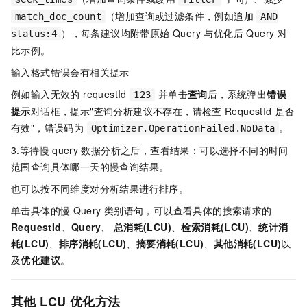
（增加查询或过滤条件，例如追加
match_doc_count
AND
），每条建议均附带原始 Query 与优化后 Query 对
status:4
比示例。
输入格式错误会有相关提示
例如输入无效的 requestId
并单击
查询
后，系统弹出
错误
123
提示
对话框，提示"查询分析建议不存在，请检查
RequestId
是否
有效"，错误码为
。
Optimizer.OperationFailed.NoData
3.等待慢
query
数据分析之后，查看结果：可以选择不同的时间
范围查询具体哪一天的慢查询结果。
也可以按不同维度对分析结果进行排序。
单击具体的慢
Query
类别语句，可以查看具体的搜索请求的
RequestId
、
Query
、
总消耗(LCU)
、
检索消耗(LCU)
、
统计消
耗(LCU)
、
排序消耗(LCU)
、
摘要消耗(LCU)
、
其他消耗(LCU)
以
及
优化建议
。
其他 LCU 优化方法