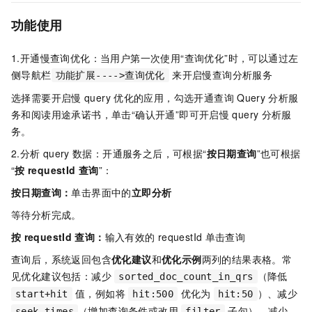
功能使用
1.开通慢查询优化：当用户第一次使用“查询优化”时，可以通过左
侧导航栏
来开启慢查询分析服务
功能扩展---->查询优化
选择需要开启慢
query
优化的应用，勾选开通查询
Query
分析服
务和阅读用途承诺书，单击“确认开通”即可开启慢
query
分析服
务。
2.分析
query
数据：开通服务之后，可根据“
按日期查询
”也可根据
“
按
requestId
查询
”：
按日期查询：
单击界面中的
立即分析
等待分析完成。
按
requestId
查询：
输入有效的
requestId
单击查询
查询后，系统返回包含
优化建议
和
优化示例
两列的结果表格。常
见优化建议包括：减少
（降低
sorted_doc_count_in_qrs
值，例如将
优化为
）、减少
start+hit
hit:500
hit:50
（增加查询条件或改用
子句）、减少
seek_times
filter