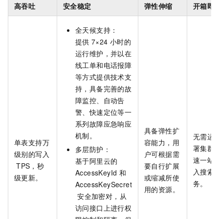
高吞吐
安全稳定
弹性伸缩
开箱即
全天候支持：
提供
7×24
小时的
运行维护，并以在
线工单和电话报障
等方式提供技术支
持，具备完善的故
障监控、自动告
警、快速定位等一
系列故障应急响应
具备弹性扩
机制。
无需运
单表支持万
容能力，用
署集群
多层防护：
级别的写入
户可根据需
速一站
基于阿里云的
TPS，秒
要自行扩展
入搜索
AccessKeyId
和
级更新。
或缩减所使
务。
AccessKeySecret
用的资源。
安全加密对，从
访问接口上进行权