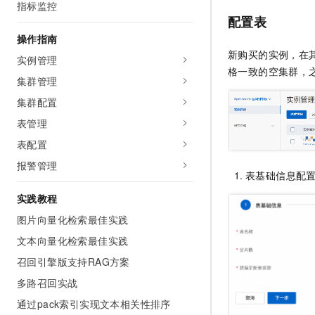
指标监控
AI 产品 免费试用
网络
安全
云开发大赛
配置表
Tableau 订阅
1亿+ 大模型 tokens 和 
操作指南
可观测
入门学习赛
中间件
AI空中课堂在线直播课
新购买的实例，在
140+云产品 免费试用
实例管理
大模型服务
上云与迁云
产品新客免费试用，最长1
格一致的空集群，
数据库
集群管理
生态解决方案
千问AI平台-Token Plan
企业出海
大模型ACA认证体验
集群配置
大数据计算
助力企业全员 AI 认知与能
行业生态解决方案
表管理
政企业务
媒体服务
千问AI平台-模型体验
开发者生态解决方案
表配置
在线体验全尺寸、多种模态
企业服务与云通信
报警管理
AI 开发和 AI 应用解决
表基础信息配
Happy 系列大模型
域名与网站
实践教程
终端用户计算
图片向量化检索最佳实践
文本向量化检索最佳实践
Serverless
大模型解决方案
召回引擎版支持RAG方案
开发工具
快速部署 Dify，高效搭建 
多路召回实战
迁移与运维管理
通过pack索引实现文本相关性排序