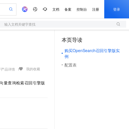
文档
备案
控制台
注册
登录
输入文档关键字查找
验
作计划
器
AI 活动
专业服务
服务伙伴合作计划
开发者社区
加入我们
服务平台百炼
阿里云 OPC 创新助力计划
本页导读
（1）
一站式生成采购清单，支持单品或批量购买
S
可编辑精美 PPT 文稿
S产品伙伴计划（繁花）
峰会
造的大模型服务与应用开发平台
轻量应用服务器
Agency Agents：拥有专属领域专家
AI 生产力先锋
Al MaaS 服务伙伴赋能合作
域名
博文
Careers
至高可申请百万元
购买OpenSearch召回引擎版实
性可伸缩的云计算服务
 轻松生成专业的 PPT
开启高性价比 AI 编程新体验
先锋实践拓展 AI 生产力的边界
快速构建应用程序和网站，即刻迈出上云第一步
多领域专家智能体,一键组建 AI 虚拟交付团队
Token 补贴，五大权
计划
海大会
伙伴信用分合作计划
商标
问答
社会招聘
例
益加速 OPC 成功
S
帕鲁游戏服务器
数字证书管理服务（原SSL证书）
HappyHorse 打造一站式影视创作平台
飞天发布时刻
HOT
配置表
划
备案
电子书
校园招聘
联机服务器，轻松开启游戏
视频创作，一键激活电商全链路生产力
全托管，含MySQL、PostgreSQL、SQL Server、MariaDB多引擎
实现全站HTTPS，呈现可信的WEB访问
所见，即是所愿
可视化编排打通从文字构思到成片全链路闭环
我的收藏
产品详情
更多支持
划
公司注册
镜像站
视频生成
语音识别与合成
 智能体与工作流应用
短信服务
漫剧工坊：一站式动画创作平台
AI 实训营
向量查询检索召回引擎版
合作伙伴培训与认证
划
上云迁移
的智能体编程平台
站生成，高效打造优质广告素材
通过阿里云百炼高效搭建AI应用,助力高效开发
快速生产连贯的高质量长漫剧
从基础到进阶，Agent 创客手把手教你
国内短信简单易用，安全可靠，秒级触达，全球覆盖200+国家和地区。
e-1.1-T2V
Qwen3-TTS-Flash
lScope
我要反馈
查询合作伙伴
畅细腻的高质量视频
离线语音合成大模型，多语言方言自适应，低延迟高稳定
n Alibaba Cloud ISV 合作
代维服务
olarDB
建企业门户网站
大数据开发治理平台 DataWorks
10 分钟搭建微信、支付宝小程序
创新加速
ope
登录合作伙伴管理后台
我要建议
站，无忧落地极速上线
以可视化方式快速构建移动和 PC 门户网站
100%兼容MySQL、PostgreSQL，兼容Oracle，支持集中和分布式
高效部署网站，快速应用到小程序
Data Agent 驱动的一站式 Data+AI 开发治理平台
e-1.1-I2V
Cosyvoice-V3-Flash
安全
畅自然，细节丰富
高表现力语音合成大模型，语音克隆听感自然
我要投诉
上云场景组合购
伴
边界网络安全防护产品
漫剧创作，剧本、分镜、视频高效生成
覆盖90%+业务场景，专享组合折扣价
2V
VPN
Fun-ASR