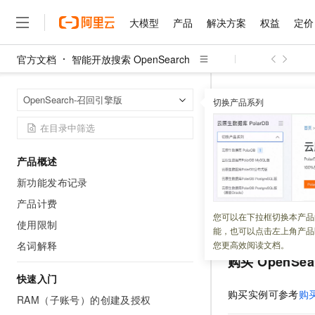
大模型
产品
解决方案
权益
定价
官方文档
智能开放搜索 OpenSearch
大模型
产品
解决方案
权益
定价
云市场
伙伴
服务
了解阿里云
精选产品
精选解决方案
普惠上云
产品定价
精选商城
成为销售伙伴
售前咨询
为什么选择阿里云
千问AI平台
智能开放搜索 Op
首页
OpenSearch-召回引擎版
了解云产品的定价详情
切换产品系列
大模型服务平台百炼
睿译宝，AI翻译排版一
普惠上云 官方力荐
分销伙伴
在线服务
网站建设
什么是云计算
大
大模型服务与应用平台
上传文档即自动完成翻译和
云服务器38元/年起，超
实践教程
咨询伙伴
多端小程序
技术领先
云上成本管理
售后服务
千问大模型
GLM-5.2：长任务时代
官方推荐返现计划
大模型
大模型
精选产品
精选解决方案
Salesforce 国际版订阅
稳定可靠
产品概述
管理和优化成本
多元化、高性能、安全可靠
推荐新用户得奖励，单订单
更新时间：
2025-02-27
销售伙伴合作计划
自助服务
新功能发布记录
友盟天域
安全合规
人工智能与机器学习
AI
文本生成
无影云电脑
Hermes Agent，打造
云工开物
本文将介绍如何在
无影生态合作计划
在线服务
产品计费
观测云
分析师报告
随时随地安全接入的云上超
自主进化，持久记忆，越用
高校专属算力普惠，学生认
计算
互联网应用开发
您可以在下拉框切换本产品
Qwen3.8-Max
实例数据。
HOT
使用限制
Salesforce On Alibaba C
工单服务
能，也可以点击左上角产品
智能体时代全能旗舰模型
Tuya 物联网平台阿里云
研究报告与白皮书
云解析DNS
快速拥有专属 OpenClaw
Consulting Partner 合
大数据
容器
名词解释
您更高效阅读文档。
免费试用
短信专区
购买
OpenSea
蓝凌 OA
Qwen3.7-Plus
AI 大模型销售与服务生
现代化应用
存储
天池大赛
能看、能想、能动手的多模
快速入门
云原生大数据计算服务 Max
解决方案免费试用 新老
电子合同
购买实例可参考
购
面向分析的企业级SaaS模
最高领取价值200元试用
RAM（子账号）的创建及授权
安全
网络与CDN
AI 算法大赛
Qwen3-VL-Plus
畅捷通