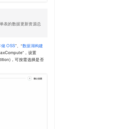
t.diy 一步搞定创意建站
构建大模型应用的安全防护体系
通过自然语言交互简化开发流程,全栈开发支持
通过阿里云安全产品对 AI 应用进行安全防护
单表的数据更新资源总
存储
OSS
”、“
数据湖构建
Compute”，设置
artition)，可按需选择是否