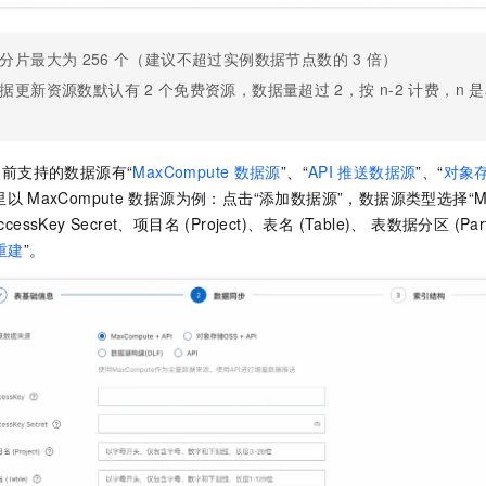
一个 AI 助手
即刻拥有 DeepSeek-R1 满血版
超强辅助，Bol
在企业官网、通讯软件中为客户提供 AI 客服
多种方案随心选，轻松解锁专属 DeepSeek
分片最大为
256
个（建议不超过实例数据节点数的
3
倍）
据更新资源数默认有
2
个免费资源，数据量超过
2，按
n-2 计费，n
是
前支持的数据源有“
MaxCompute
数据源
”、“
API
推送数据源
”、“
对象
里以
MaxCompute
数据源为例：点击“添加数据源”，数据源类型选择“Max
ccessKey Secret、项目名 (Project)、表名 (Table)、 表数据分区 (P
重建
”。