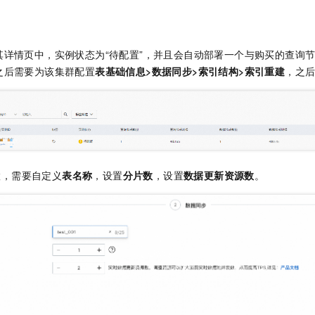
服务生态伙伴
视觉 Coding、空间感知、多模态思考等全面升级
1M上下文，专为长程任务能力而生
云工开物
企业应用
Night Plan 支持 Qwen 3.8-Max
AI 办公
NEW
Red Hat
30+ 款产品免费体验
夜间 5 折，Qwen/Meoo/TokenPlan 客户专享
AI智能应用
科研合作
ERP
堂（旗舰版）
SUSE
其详情页中，实例状态为“待配置”，并且会自动部署一个与购买的查询
智能客服
AI 应用构建
大模型原生
CRM
2个月
自动承接线索
之后需要为该集群配置
表基础信息>数据同步>索引结构>索引重建
，之
建站小程序
Qoder
大模型服务平台百炼-应用模版
OA 办公系统
HOT
NEW
面向真实软件
个人版上线、团队版降价；千问3.8-Max首发发尝鲜
丰富多元化的应用模版和解决方案
力提升
财税管理
模板建站
万有无界
大模型服务平台百炼-智能体
400电话
定制建站
的模型效果
灵活可视化地构建企业级 Agent
方案
广告营销
模板小程序
置，需要自定义
表名称
，设置
分片数
，设置
数据更新资源数
。
秒悟
人工智能平台 PAI
定制小程序
云端极速 AI 
新一代 AI 视频生成模型，深度适配广告营销等场景
AI Native 的算法工程平台，一站式完成建模、训练、推理服务部署
APP 开发
建站系统
AI 应用
10分钟微调：让0.6B模型媲美235B模型
多模态数据信
依托云原生高可用架构,实现Dify私有化部署
用1%尺寸在特定领域达到大模型90%以上效果