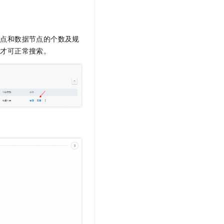
文戏情感细腻自然，动作戏激烈拳拳到肉，实现更强表演能力
支持中英文自由切换，具备更强的噪声鲁棒性
云聚AI 严选权益
SSL 证书
，一键激活高效办公新体验
精选AI产品，从模型到应用全链提效
堡垒机
节点和数据节点的个数及规
AI 用量加速计划
应用
防火墙
、识别商机，让客服更高效、服务更出色。
新老同享，达量后返
后才可正常搜索。
千问办公
主机安全
NEW
的智能体编程平台
一站式AI生产力平台
AI 应用及服务市场
伶鹊
企业级人与Agent协作平台，接入和调度多个数字员工
智能客服平台，对话机器人、对话分析、智能外呼
AI 应用
大模型服务平台百炼 - 全妙
大模型
应用创作平台
多模态内容创作工具，已接入 DeepSeek
自然语言处理
数据标注
机器学习
息提取
与 AI 智能体进行实时音视频通话
从文本、图片、视频中提取结构化的属性信息
构建支持视频理解的 AI 音视频实时通话应用