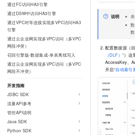
10 分钟在聊天系统中增加
通过FC访问HA3引擎
专有云
通过DSW中访问HA3引擎
说明
表
通过VPC对等连接实现多VPC访问HA3
数
引擎
数
通过云企业网实现多VPC访问（多VPC
网段冲突）
配置数据源（目
召回引擎版-数据集成-单表离线写入
（DLF）
”）这
AccessKey、A
通过云企业网实现多VPC访问（多VPC
开启“
自动索引
网段不冲突）
开发指南
JDBC SDK
流量API参考
管控API说明
Java SDK
Python SDK