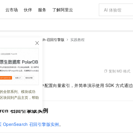
云市场
伙伴
服务
了解阿里云
AI 特惠
数据与 API
成为产品伙伴
企业增值服务
最佳实践
价格计算器
AI 场景体
基础软件
产品伙伴合
阿里云认证
市场活动
配置报价
大模型
enSearch
OpenSearch-召回引擎版
实践教程
自助选配和估算价格
步到位
域名与网站
智启 AI 普惠权益
产品生态集成认证中心
企业支持计划
云上春晚
Qwen Audio：打造专属 AI 语音助手
千问官方 MaaS 平台，为开发者和 Agent 而生，新用户赠送 1 亿 + tokens 额度
云服务器 EC
一句话生成原生
AI Coding
阿里云Maa
2026 阿里云
为企业打
数据集
Windows
大模型认证
模型
NEW
NEW
格式还原
值低价云产品抢先购
提供智能易用的域名与建站服务
至高享 1亿+免费 tokens，加速 Al 应用落地
Qwen-Audio-3.0-Realtime 端到端实时语音角色扮演
安全可靠、弹
输入一句话想法,
智能编程，一键
产品生态伙伴
专家技术服务
云上奥运之旅
弹性计算合作
阿里云中企出
手机三要素
宝塔 Linux
全部认证
价格优势
开源旗舰模型
对象存储 OSS
即刻拥有 DeepSeek-V4-Pro
阿里云 OPC 创新助力计划
云数据库 RD
一键部署幻兽
AI 电商营销
产品生态伙伴工作台
企业增值服务台
云栖战略参考
云存储合作计
云栖大会
身份实名认证
CentOS
训练营
推动算力普惠，释放技术红利
的大模型服务
最高返9万
真正可用的 1M 上下文,一次完成代码全链路开发
轻松解锁专属 DeepSeek-V4-Pro
至高百万元 Token 补贴，加速一人公司成长
稳定、安全、高性价比、高性能的云存储服务
一键购买专属
从图文生成到
复制 MD 格式
 06:27:42
云上的中国
数据库合作计
活动全景
短信
Docker
图片和
自进化智能体
人工智能平台 PAI
5 分钟轻松部署专属 QwenPaw
Token Plan 模型订阅计划
Qoder
高效搭建 AI
AI 广告创作
企业成长
大模型
NEW
HOT
信息公告
已有的召回引擎版实例中配置向量索引，并简单演示使用
SDK
方式通过
看见新力量
云网络合作计
OCR 文字识别
JAVA
级电脑
越聪明
证享300元代金券
一站式AI开发、训练和推理服务
Qwen3.8-Max 首发尝鲜，限时加量 10 倍，夜间低至2折
从聊天伙伴进化为能主动干活的本地数字员工
面向真实软件
图文、视频一
的全部系列、模块或功
Kimi-K3
HappyHors
NEW
魔搭 Mode
loud
服务实践
官网公告
区块回到产品主页，帮助
Kimi 最新旗舰模型，长程编程与推理利器
让文字生成流
金融模力时刻
Salesforce O
版
发票查验
全能环境
Qoder CN
Claude Code + GStack 打造工程团队
千问办公，限时限量积分加倍
云原生数据库 P
低代码高效构
AI 建站
NEW
作计划
计划
创新中心
魔搭 ModelSc
健康状态
让AI从“聊天伙伴”进化为能干活的“数字员工”
覆盖公网/内网、递归/权威、移动APP等全场景解析服务
安装技能 GStack，拥有专属 AI 工程团队
你的AI工作搭子，覆盖日常办公高频场景
基于千问大模型等，支持代码智能生成、研发智能问答
0 代码专业建
rch
召回引擎版实例
客户案例
天气预报查询
操作系统
Deepseek-v4-pro
HappyHors
态合作计划
态智能体模型
旗舰 MoE 大模型，百万上下文与顶尖推理能力
图生视频，流
Compute
同享
容器服务 Kubernetes 版 ACK
万小智 AI 建站低至 15元/月
云防火墙
AI 短剧/漫剧
快递物流查询
WordPress
成为服务伙
高校合作
买
OpenSearch
召回引擎版实例
。
式云数据仓库
点，立即开启云上创新
提供一站式管理容器应用的 K8s 服务
送.CN域名，送备案服务码
云原生的云上
AI助力短剧
GLM-5.2
Wan2.7-T
Ubuntu