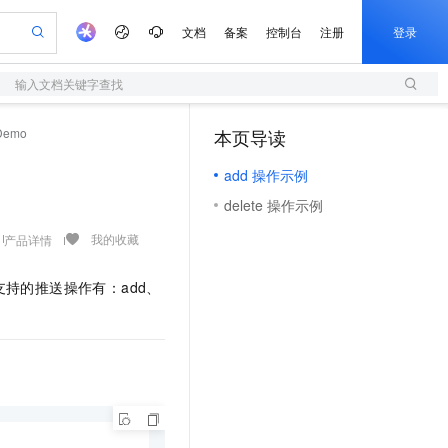
文档
备案
控制台
注册
登录
输入文档关键字查找
验
作计划
器
AI 活动
专业服务
服务伙伴合作计划
开发者社区
加入我们
服务平台百炼
阿里云 OPC 创新助力计划
emo
本页导读
（1）
一站式生成采购清单，支持单品或批量购买
S
可编辑精美 PPT 文稿
S产品伙伴计划（繁花）
峰会
造的大模型服务与应用开发平台
轻量应用服务器
Agency Agents：拥有专属领域专家
AI 生产力先锋
Al MaaS 服务伙伴赋能合作
域名
博文
Careers
至高可申请百万元
add 操作示例
性可伸缩的云计算服务
 轻松生成专业的 PPT
开启高性价比 AI 编程新体验
先锋实践拓展 AI 生产力的边界
快速构建应用程序和网站，即刻迈出上云第一步
多领域专家智能体,一键组建 AI 虚拟交付团队
Token 补贴，五大权
计划
海大会
伙伴信用分合作计划
商标
问答
社会招聘
delete 操作示例
益加速 OPC 成功
S
帕鲁游戏服务器
数字证书管理服务（原SSL证书）
HappyHorse 打造一站式影视创作平台
飞天发布时刻
HOT
划
备案
电子书
校园招聘
联机服务器，轻松开启游戏
视频创作，一键激活电商全链路生产力
全托管，含MySQL、PostgreSQL、SQL Server、MariaDB多引擎
实现全站HTTPS，呈现可信的WEB访问
所见，即是所愿
可视化编排打通从文字构思到成片全链路闭环
我的收藏
产品详情
更多支持
划
公司注册
镜像站
视频生成
语音识别与合成
 智能体与工作流应用
短信服务
漫剧工坊：一站式动画创作平台
AI 实训营
持的推送操作有：add、
合作伙伴培训与认证
划
上云迁移
的智能体编程平台
站生成，高效打造优质广告素材
通过阿里云百炼高效搭建AI应用,助力高效开发
快速生产连贯的高质量长漫剧
从基础到进阶，Agent 创客手把手教你
国内短信简单易用，安全可靠，秒级触达，全球覆盖200+国家和地区。
e-1.1-T2V
Qwen3-TTS-Flash
lScope
我要反馈
查询合作伙伴
畅细腻的高质量视频
离线语音合成大模型，多语言方言自适应，低延迟高稳定
n Alibaba Cloud ISV 合作
代维服务
olarDB
建企业门户网站
大数据开发治理平台 DataWorks
10 分钟搭建微信、支付宝小程序
创新加速
ope
登录合作伙伴管理后台
我要建议
站，无忧落地极速上线
以可视化方式快速构建移动和 PC 门户网站
100%兼容MySQL、PostgreSQL，兼容Oracle，支持集中和分布式
高效部署网站，快速应用到小程序
Data Agent 驱动的一站式 Data+AI 开发治理平台
e-1.1-I2V
Cosyvoice-V3-Flash
安全
畅自然，细节丰富
高表现力语音合成大模型，语音克隆听感自然
我要投诉
上云场景组合购
伴
边界网络安全防护产品
漫剧创作，剧本、分镜、视频高效生成
覆盖90%+业务场景，专享组合折扣价
2V
VPN
Fun-ASR