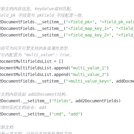
更新文档内容信息, keyValue成对匹配.
field_pk 字段需与 pkField 字段配置一致.
2DocumentFields.__setitem__(
"<field_pk>"
, 
"<field_pk_val
2DocumentFields.__setitem__(
"<field_map_key_1>"
, 
"<field
2DocumentFields.__setitem__(
"<field_map_key_2>"
, 
"<field
内容可为问天引擎支持的多值属性类型.
引内配置为 "multi_value": true,
DocmentMultifieldsList = []

DocmentMultifieldsList.append(
"multi_value_1"
)

DocmentMultifieldsList.append(
"multi_value_2"
)

2DocumentFields.__setitem__(
"<multi_value_key>"
, addDocm
将文档内容添如 add2Document结构.
2Document.__setitem__(
"fields"
, add2DocumentFields)

新增对应的文档命令: add
2Document.__setitem__(
"cmd"
, 
"add"
)

更新文档
更新一篇文档，目前只支持更新属性字段。