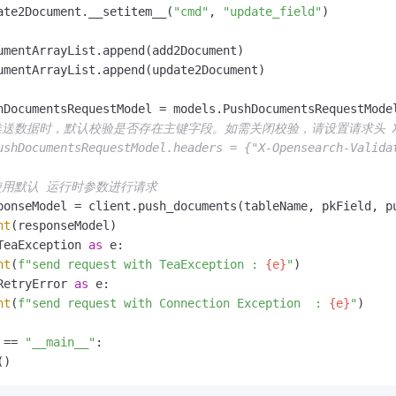
ate2Document.__setitem__(
"cmd"
, 
"update_field"
)

umentArrayList.append(add2Document)

umentArrayList.append(update2Document)

hDocumentsRequestModel = models.PushDocumentsRequestModel
推送数据时，默认校验是否存在主键字段。如需关闭校验，请设置请求头 X-Opense
ushDocumentsRequestModel.headers = {"X-Opensearch-Valida
使用默认 运行时参数进行请求
ponseModel = client.push_documents(tableName, pkField, pu
nt
(responseModel)

TeaException 
as
 e:

nt
(
f"send request with TeaException : 
{e}
"
)

RetryError 
as
 e:

nt
(
f"send request with Connection Exception  : 
{e}
"
)

 == 
"__main__"
:

()