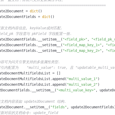
====================================================
ate2Document = 
dict
()

ate2DocumentFields = 
dict
()

更新文档内容信息, keyValue成对匹配.
field_pk 字段需与 pkField 字段配置一致.
ate2DocumentFields.__setitem__(
"<field_pk>"
, 
"<field_pk_
ate2DocumentFields.__setitem__(
"<field_map_key_1>"
, 
"<fi
ate2DocumentFields.__setitem__(
"<field_map_key_2>"
, 
"<fi
内容可为问天引擎支持的多值属性类型.
引内配置为    "multi_value": true, 且 "updatable_multi_val
ateDocmentMultifieldsList = []

ateDocmentMultifieldsList.append(
"multi_value_1"
)

ateDocmentMultifieldsList.append(
"multi_value_2"
)

2DocumentFields.__setitem__(
"<multi_value_key>"
, updateD
将文档内容添如 update2Document 结构.
ate2Document.__setitem__(
"fields"
, update2DocumentFields)
更新对应的文档命令: update_field