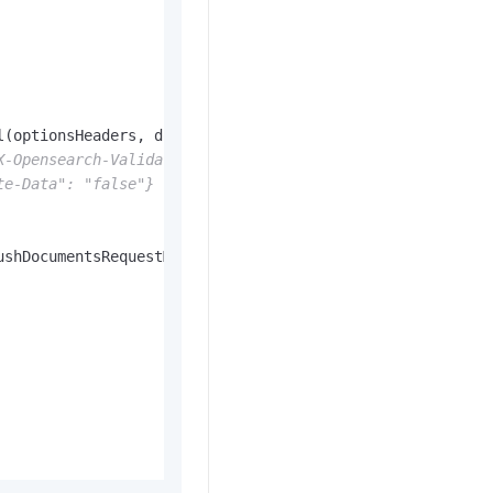
(optionsHeaders, documentArrayList)

arch-Validate-Data: false
te-Data": "false"}
shDocumentsRequestModel)
