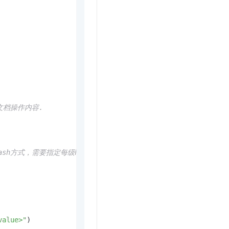
文档操作内容.
sh方式，需要指定每级hash的主键。
value>"
)
