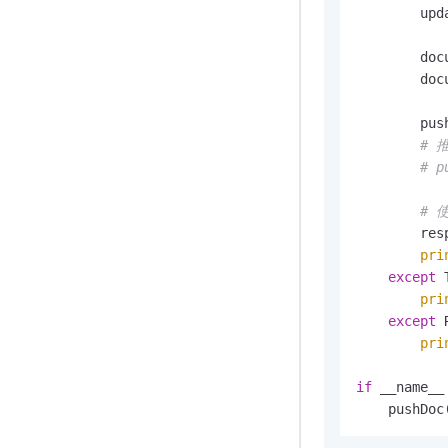
        upd
        doc
        doc
        pus
# 
# p
# 
        res
pri
except
 
pri
except
 
pri
if
 __name__
    pushDoc