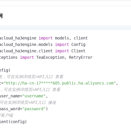
例
acloud_ha3engine 
import
acloud_ha3engine.models 
import
acloud_ha3engine.client 
import
ceptions 
import
 TeaException, RetryError

fig(

域名，可在实例详情页>API入口 查看
t=
"http://ha-cn-i7*****605.public.ha.aliyuncs.com"
,

名，可在实例详情页>API入口 查看
user_name=
"username"
,

可在实例详情页>API入口 修改
pass_word=
"password"
擎客户端
ent(config)
