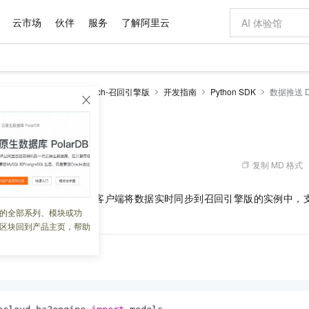
云市场
伙伴
服务
了解阿里云
AI 特惠
数据与 API
成为产品伙伴
企业增值服务
最佳实践
价格计算器
AI 场景体
基础软件
产品伙伴合
阿里云认证
市场活动
配置报价
大模型
enSearch
OpenSearch-召回引擎版
开发指南
Python SDK
数据推送 D
自助选配和估算价格
步到位
域名与网站
智启 AI 普惠权益
产品生态集成认证中心
企业支持计划
云上春晚
Qwen Audio：打造专属 AI 语音助手
千问官方 MaaS 平台，为开发者和 Agent 而生，新用户赠送 1 亿 + tokens 额度
云服务器 EC
一句话生成原生
AI Coding
阿里云Maa
2026 阿里云
为企业打
数据集
Windows
大模型认证
模型
NEW
NEW
格式还原
值低价云产品抢先购
提供智能易用的域名与建站服务
至高享 1亿+免费 tokens，加速 Al 应用落地
Qwen-Audio-3.0-Realtime 端到端实时语音角色扮演
安全可靠、弹
输入一句话想法,
智能编程，一键
Demo
产品生态伙伴
专家技术服务
云上奥运之旅
弹性计算合作
阿里云中企出
手机三要素
宝塔 Linux
全部认证
价格优势
开源旗舰模型
对象存储 OSS
即刻拥有 DeepSeek-V4-Pro
阿里云 OPC 创新助力计划
云数据库 RD
一键部署幻兽
AI 电商营销
产品生态伙伴工作台
企业增值服务台
云栖战略参考
云存储合作计
云栖大会
身份实名认证
CentOS
训练营
推动算力普惠，释放技术红利
的大模型服务
最高返9万
真正可用的 1M 上下文,一次完成代码全链路开发
轻松解锁专属 DeepSeek-V4-Pro
至高百万元 Token 补贴，加速一人公司成长
稳定、安全、高性价比、高性能的云存储服务
一键购买专属
从图文生成到
复制 MD 格式
 08:48:04
云上的中国
数据库合作计
活动全景
短信
Docker
图片和
自进化智能体
人工智能平台 PAI
5 分钟轻松部署专属 QwenPaw
Token Plan 模型订阅计划
Qoder
高效搭建 AI
AI 广告创作
企业成长
大模型
NEW
HOT
信息公告
回引擎版
Python SDK
客户端将数据实时同步到召回引擎版的实例中，支
看见新力量
云网络合作计
OCR 文字识别
JAVA
级电脑
越聪明
证享300元代金券
一站式AI开发、训练和推理服务
Qwen3.8-Max 首发尝鲜，限时加量 10 倍，夜间低至2折
从聊天伙伴进化为能主动干活的本地数字员工
面向真实软件
图文、视频一
的全部系列、模块或功
Kimi-K3
HappyHors
NEW
魔搭 Mode
loud
服务实践
官网公告
区块回到产品主页，帮助
Kimi 最新旗舰模型，长程编程与推理利器
让文字生成流
金融模力时刻
Salesforce O
版
发票查验
全能环境
Qoder CN
Claude Code + GStack 打造工程团队
千问办公，限时限量积分加倍
云原生数据库 P
低代码高效构
AI 建站
NEW
作计划
计划
创新中心
魔搭 ModelSc
健康状态
让AI从“聊天伙伴”进化为能干活的“数字员工”
覆盖公网/内网、递归/权威、移动APP等全场景解析服务
安装技能 GStack，拥有专属 AI 工程团队
你的AI工作搭子，覆盖日常办公高频场景
基于千问大模型等，支持代码智能生成、研发智能问答
0 代码专业建
客户案例
天气预报查询
操作系统
Deepseek-v4-pro
HappyHors
态合作计划
态智能体模型
旗舰 MoE 大模型，百万上下文与顶尖推理能力
图生视频，流
Compute
同享
容器服务 Kubernetes 版 ACK
万小智 AI 建站低至 15元/月
云防火墙
AI 短剧/漫剧
快递物流查询
WordPress
成为服务伙
高校合作
式云数据仓库
点，立即开启云上创新
提供一站式管理容器应用的 K8s 服务
送.CN域名，送备案服务码
云原生的云上
AI助力短剧
GLM-5.2
Wan2.7-T
Ubuntu