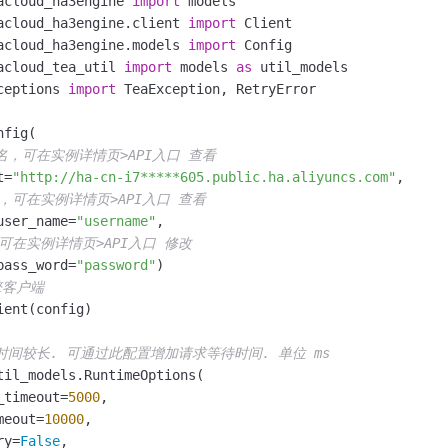
acloud_ha3engine 
import
服务生态伙伴
视觉 Coding、空间感知、多模态思考等全面升级
1M上下文，专为长程任务能力而生
云工开物
企业应用
Night Plan 支持 Qwen 3.8-Max
AI 办公
NEW
acloud_ha3engine.client 
import
Red Hat
30+ 款产品免费体验
夜间 5 折，Qwen/Meoo/TokenPlan 客户专享
AI智能应用
科研合作
acloud_ha3engine.models 
import
ERP
堂（旗舰版）
SUSE
acloud_tea_util 
import
 models 
as
智能客服
AI 应用构建
大模型原生
ceptions 
import
 TeaException, RetryError

CRM
2个月
自动承接线索
建站小程序
Qoder
大模型服务平台百炼-应用模版
OA 办公系统
HOT
NEW
fig(

面向真实软件
个人版上线、团队版降价；千问3.8-Max首发发尝鲜
丰富多元化的应用模版和解决方案
域名，可在实例详情页>API入口 查看
力提升
财税管理
模板建站
t=
"http://ha-cn-i7*****605.public.ha.aliyuncs.com"
,

万有无界
大模型服务平台百炼-智能体
名，可在实例详情页>API入口 查看
400电话
定制建站
的模型效果
灵活可视化地构建企业级 Agent
user_name=
"username"
,

方案
广告营销
模板小程序
可在实例详情页>API入口 修改
秒悟
人工智能平台 PAI
pass_word=
"password"
定制小程序
云端极速 AI 
新一代 AI 视频生成模型，深度适配广告营销等场景
AI Native 的算法工程平台，一站式完成建模、训练、推理服务部署
擎客户端
APP 开发
ent(config)

建站系统
时间较长. 可通过此配置增加请求等待时间. 单位 ms
til_models.RuntimeOptions(

AI 应用
10分钟微调：让0.6B模型媲美235B模型
多模态数据信
_timeout=
5000
,

依托云原生高可用架构,实现Dify私有化部署
用1%尺寸在特定领域达到大模型90%以上效果
meout=
10000
,

ry=
False
,
