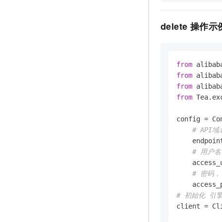
delete 操作示
from
 alibab
from
 alibab
from
 alibab
from
 Tea.ex
config = Con
# API
    endpoin
# 用户
    access_
# 密码，
    access_
# 初始化 引
client = Cli