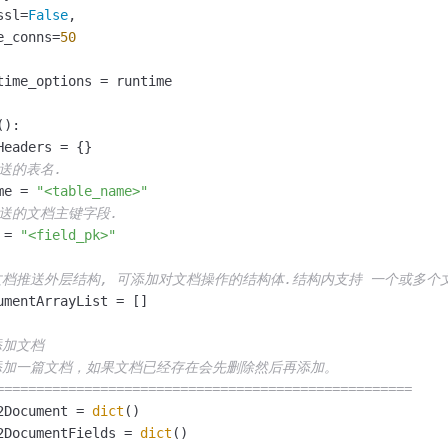
一个 AI 助手
即刻拥有 DeepSeek-R1 满血版
超强辅助，Bol
ssl=
False
,

在企业官网、通讯软件中为客户提供 AI 客服
多种方案随心选，轻松解锁专属 DeepSeek
e_conns=
50
time_options = runtime

():

eaders = {}

推送的表名.
me = 
"<table_name>"
推送的文档主键字段.
 = 
"<field_pk>"
文档推送外层结构, 可添加对文档操作的结构体.结构内支持 一个或多个
umentArrayList = []

添加文档
添加一篇文档，如果文档已经存在会先删除然后再添加。
====================================================
2Document = 
dict
()

2DocumentFields = 
dict
()
