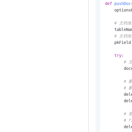
def
pushDoc
    optionsH
# 文档
    tableNa
# 文档
    pkField
try
:

# 
        doc
# 
# 
        del
        del
# 
# 
        del