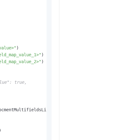
value>"
)

eld_map_value_1>"
)

eld_map_value_2>"
)

ue": true,
ocmentMultifieldsList)


