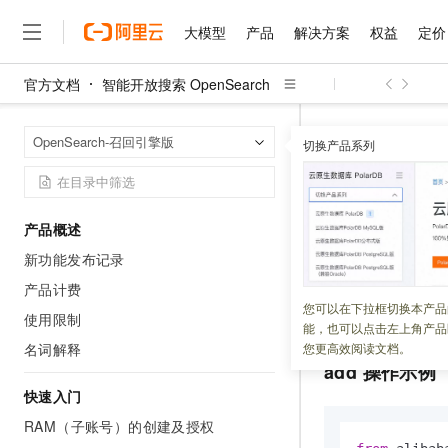
大模型
产品
解决方案
权益
定价
官方文档
智能开放搜索 OpenSearch
大模型
产品
解决方案
权益
定价
云市场
伙伴
服务
了解阿里云
精选产品
精选解决方案
普惠上云
产品定价
精选商城
成为销售伙伴
售前咨询
为什么选择阿里云
千问AI平台
智能开放搜索 Op
首页
OpenSearch-召回引擎版
了解云产品的定价详情
切换产品系列
大模型服务平台百炼
睿译宝，AI翻译排版一
普惠上云 官方力荐
分销伙伴
在线服务
网站建设
什么是云计算
大
大模型服务与应用平台
上传文档即自动完成翻译和
云服务器38元/年起，超
数据推送 
咨询伙伴
多端小程序
技术领先
云上成本管理
售后服务
千问大模型
GLM-5.2：长任务时代
官方推荐返现计划
大模型
大模型
精选产品
精选解决方案
Salesforce 国际版订阅
稳定可靠
产品概述
管理和优化成本
多元化、高性能、安全可靠
推荐新用户得奖励，单订单
更新时间：
2025-05-12
销售伙伴合作计划
自助服务
新功能发布记录
友盟天域
安全合规
人工智能与机器学习
AI
文本生成
无影云电脑
Hermes Agent，打造
云工开物
本文将介绍通过召
无影生态合作计划
在线服务
产品计费
观测云
分析师报告
随时随地安全接入的云上超
自主进化，持久记忆，越用
高校专属算力普惠，学生认
计算
互联网应用开发
您可以在下拉框切换本产品
Qwen3.8-Max
delete。
HOT
使用限制
Salesforce On Alibaba C
工单服务
能，也可以点击左上角产品
智能体时代全能旗舰模型
Tuya 物联网平台阿里云
研究报告与白皮书
云解析DNS
快速拥有专属 OpenClaw
Consulting Partner 合
大数据
容器
名词解释
您更高效阅读文档。
免费试用
短信专区
add 操作示例
蓝凌 OA
Qwen3.7-Plus
AI 大模型销售与服务生
现代化应用
存储
天池大赛
能看、能想、能动手的多模
快速入门
云原生大数据计算服务 Max
解决方案免费试用 新老
电子合同
面向分析的企业级SaaS模
最高领取价值200元试用
RAM（子账号）的创建及授权
安全
网络与CDN
AI 算法大赛
Qwen3-VL-Plus
畅捷通