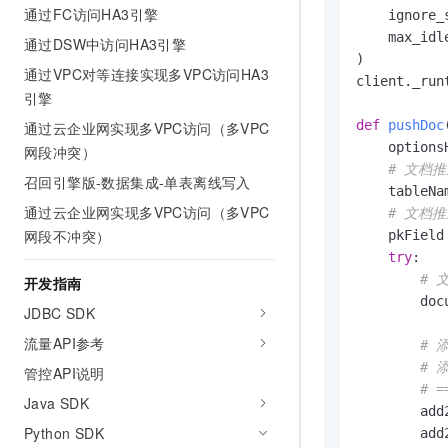
10 分钟在聊天系统中增加
通过FC访问HA3引擎
    ignore_
专有云
    max_idl
通过DSW中访问HA3引擎
)

通过VPC对等连接实现多VPC访问HA3
client._run
引擎
def
pushDoc
通过云企业网实现多VPC访问（多VPC
    optionsH
网段冲突）
# 文档
召回引擎版-数据集成-单表离线写入
    tableNa
通过云企业网实现多VPC访问（多VPC
# 文档
网段不冲突）
    pkField
try
:

# 
开发指南
        doc
JDBC SDK
流量API参考
# 
# 
管控API说明
# =
Java SDK
        add
Python SDK
        add