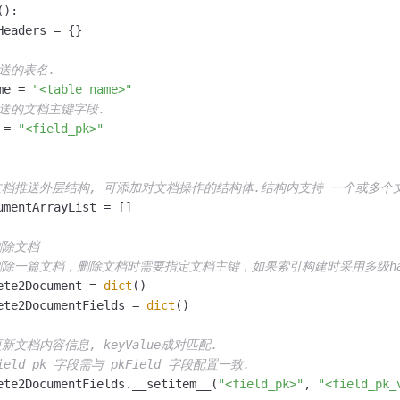
():

eaders = {}

推送的表名.
me = 
"<table_name>"
推送的文档主键字段.
 = 
"<field_pk>"
文档推送外层结构, 可添加对文档操作的结构体.结构内支持 一个或多个
umentArrayList = []

删除文档
删除一篇文档，删除文档时需要指定文档主键，如果索引构建时采用多级ha
ete2Document = 
dict
()

ete2DocumentFields = 
dict
()

更新文档内容信息, keyValue成对匹配.
field_pk 字段需与 pkField 字段配置一致.
ete2DocumentFields.__setitem__(
"<field_pk>"
, 
"<field_pk_