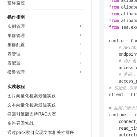
from
 alibab
指标监控
AI 产品 免费试用
网络
安全
云开发大赛
from
 alibab
Tableau 订阅
1亿+ 大模型 tokens 和 
from
 alibab
操作指南
可观测
入门学习赛
中间件
AI空中课堂在线直播课
from
 alibab
140+云产品 免费试用
实例管理
大模型服务
from
 Tea.ex
上云与迁云
产品新客免费试用，最长1
数据库
集群管理
生态解决方案
千问AI平台-Token Plan
config = Con
企业出海
大模型ACA认证体验
集群配置
大数据计算
# API
助力企业全员 AI 认知与能
行业生态解决方案
表管理
政企业务
    endpoin
媒体服务
千问AI平台-模型体验
# 用户
开发者生态解决方案
表配置
在线体验全尺寸、多种模态
    access_
企业服务与云通信
报警管理
AI 开发和 AI 应用解决
# 密码，
Happy 系列大模型
域名与网站
    access_
实践教程
# 初始化 引
终端用户计算
client = Cli
图片向量化检索最佳实践
文本向量化检索最佳实践
Serverless
大模型解决方案
# 如用户请求
召回引擎版支持RAG方案
runtime = u
开发工具
快速部署 Dify，高效搭建 
    connect
多路召回实战
    read_ti
迁移与运维管理
通过pack索引实现文本相关性排序
    autoret