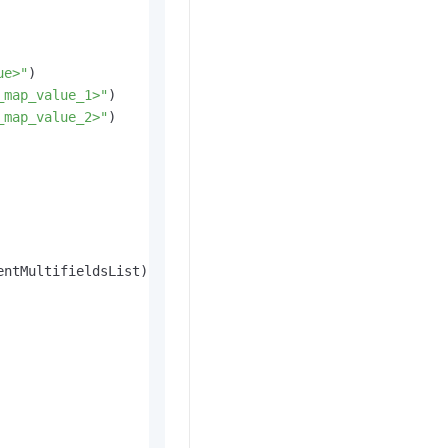
ue>"
)

_map_value_1>"
)

_map_value_2>"
)

entMultifieldsList)
